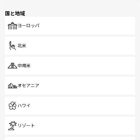
ほしい。
ほしい。
園や自然保護区など、自然が調和した近代的な景観と文化
の多様性あふれるカラフルな町は、どこを歩いても新しい
国と地域
発見がある。さらに、治安のよさや充実した公共交通機関
も、旅行者にとっては魅力的なポイント。グルメも豊富
で、ホーカーズは地元の風情を楽しめる外せないスポット
ヨーロッパ
だ。訪れる人を飽きさせないシンガポールで、多様な魅力
を体感しよう。 なお、新着のシンガポール情報は
コンテン
ツ一覧
を参照してほしい。
北米
中南米
オセアニア
ハワイ
リゾート