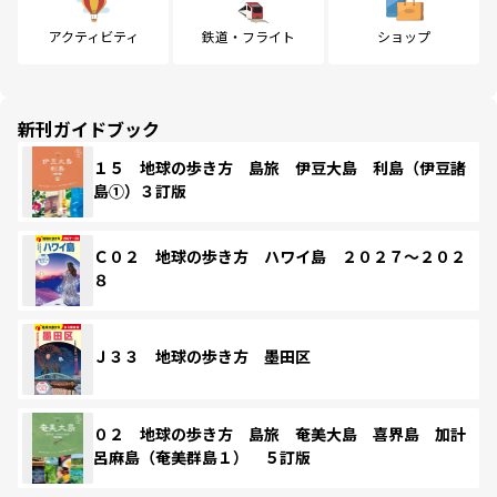
アクティビティ
鉄道・フライト
ショップ
新刊ガイドブック
１５ 地球の歩き方 島旅 伊豆大島 利島（伊豆諸
島①）３訂版
Ｃ０２ 地球の歩き方 ハワイ島 ２０２７～２０２
８
Ｊ３３ 地球の歩き方 墨田区
０２ 地球の歩き方 島旅 奄美大島 喜界島 加計
呂麻島（奄美群島１） ５訂版