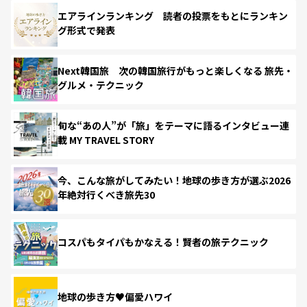
エアラインランキング 読者の投票をもとにランキン
グ形式で発表
Next韓国旅 次の韓国旅行がもっと楽しくなる 旅先・
グルメ・テクニック
旬な“あの人”が「旅」をテーマに語るインタビュー連
載 MY TRAVEL STORY
今、こんな旅がしてみたい！地球の歩き方が選ぶ2026
年絶対行くべき旅先30
コスパもタイパもかなえる！賢者の旅テクニック
地球の歩き方♥偏愛ハワイ