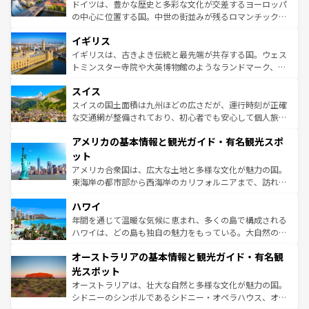
から魅了する。また、フランスは美食の国としても知ら
ドイツは、豊かな歴史と多彩な文化が交差するヨーロッパ
れ、フランス料理はユネスコ無形文化遺産にも登録されて
の中心に位置する国。中世の街並みが残るロマンチック街
いる。シャンパンの発祥地であるランス、プロヴァンスの
道から、未来を先取りするようなモダンな都市まで多様な
香り高いラベンダー畑など、多彩な楽しみ方が可能だ。さ
イギリス
顔を持つこの国は、どこを歩いても飽きることがない。ベ
らに、パリ以外の地域にも魅力が溢れており、どの街角に
ルリンの文化的活気、バイエルン州のアルプスの絶景、そ
イギリスは、古きよき伝統と最先端が共存する国。ウェス
も豊かな歴史と文化が息づいている。パリ以外の個性あふ
してライン川沿いのワイン畑といった風景は必見。ビール
トミンスター寺院や大英博物館のようなランドマーク、歴
れる地方に足を運ぶとそれぞれで全く異なる文化を体験で
とソーセージを味わいながら地元の人と過ごす楽しい時間
史ある大学都市、美しい丘陵地帯や牧歌的な風景など、エ
きるだろう。 なお、新着のフランス情報は
コンテンツ一覧
スイス
は、お酒好きな人にはぜひ体験してほしい。 なお、新着の
リアごとに異なる魅力がある。また、優雅なアフタヌーン
を参照してほしい。
ドイツ情報は
コンテンツ一覧
を参照してほしい。
ティー、ビール好きにはたまらない英国パブ、サッカー観
スイスの国土面積は九州ほどの広さだが、運行時刻が正確
戦など、本場だからこそできる体験も豊富。イギリスを旅
な交通網が整備されており、初心者でも安心して個人旅行
して楽しみつくそう。 なお、新着のイギリス情報は
コンテ
を楽しめる。日本同様に時刻表どおりの旅が可能だ。中世
アメリカの基本情報と観光ガイド・有名観光スポ
ンツ一覧
を参照してほしい。
の建物がそのまま残る町や、スイスならではのユニークな
博物館もあり、アルプス観光だけでなく町歩きも満喫する
ット
ことができる。国民の所得が高いため物価も高いが、旅行
アメリカ合衆国は、広大な土地と多様な文化が魅力の国。
者向けの交通パス提供のサービスもあり、うまく活用すれ
東海岸の都市部から西海岸のカリフォルニアまで、訪れる
ば市内交通費無料で観光を楽しむこともできる。 なお、新
場所ごとに異なる風景と体験が待っている。ニューヨーク
着のスイス情報は
コンテンツ一覧
を参照してほしい。
ハワイ
のような巨大都市は、観光、ショッピング、エンターテイ
ンメントが詰まった刺激的なスポットだ。一方、アメリカ
年間を通じて温暖な気候に恵まれ、多くの島で構成される
西部には大自然が広がり、グランドキャニオンやイエロー
ハワイは、どの島も独自の魅力をもっている。大自然の神
ストーン国立公園といった絶景が堪能できる。さらに、南
秘を感じたいなら、火山が生み出した壮大な景観を誇るハ
オーストラリアの基本情報と観光ガイド・有名観
部のニューオーリンズでは、音楽と美食が融合した独特の
ワイ島は見逃せない。また、定番の観光地といえばオアフ
文化が魅力。旅行者はアメリカの各地域で異なる魅力を楽
島だが、静かな自然を求めるならマウイ島やカウアイ島が
光スポット
しみながら、その多様性と豊かな歴史を感じることができ
おすすめ。エメラルドグリーンに輝く海をはじめ、豊かな
オーストラリアは、壮大な自然と多様な文化が魅力の国。
るだろう。車でのロードトリップや列車の旅も、アメリカ
文化や歴史が息づいている。「アロハスピリット」と呼ば
シドニーのシンボルであるシドニー・オペラハウス、オー
ならではの贅沢な旅のスタイルだ。 なお、新着のアメリカ
れるおもてなしの心で訪れる人々を迎えてくれるハワイの