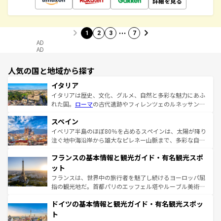
詳細を見る
…
1
2
3
7
AD
AD
人気の国と地域から探す
イタリア
イタリアは歴史、文化、グルメ、自然と多彩な魅力にあふ
れた国。
ローマ
の古代遺跡やフィレンツェのルネッサンス
美術、ヴェネツィアの運河など、歴史あるスポットはもち
スペイン
ろん、トスカーナの美しい田園風景やアマルフィ海岸の絶
景など、自然景観も見逃せない。観光の合間には、本場の
イベリア半島のほぼ80％を占めるスペインは、太陽が降り
ピザやパスタなど、絶品のイタリア料理を堪能することも
注ぐ地中海沿岸から雄大なピレネー山脈まで、多彩な自然
できる。朝目覚めてから夜眠るまで、すべての瞬間を楽し
と文化が詰まったヨーロッパ屈指の旅行先だ。多様な地域
フランスの基本情報と観光ガイド・有名観光スポ
ませてくれるイタリアで、忘れられない旅をしてみよう！
文化が根付くこの国では、情熱的なフラメンコ、熱気あふ
なお、新着のイタリア情報は
コンテンツ一覧
を参照してほ
れる闘牛、そして美味しいタパスが生活の一部となってい
ット
しい。
る。首都マドリードの洗練された雰囲気や、バルセロナの
フランスは、世界中の旅行者を魅了し続けるヨーロッパ屈
アートに溢れた街角から、地方では古代ローマ遺跡や中世
指の観光地だ。首都パリのエッフェル塔やルーブル美術館
の城塞都市、穏やかなビーチリゾートまで多彩な表情を見
といった象徴的なスポットから、田舎町の古風な美しさま
せる。地方によって風土や気候が異なるスペインはその個
ドイツの基本情報と観光ガイド・有名観光スポッ
で、幅広い魅力が詰まっている。華麗な宮殿、歴史的な大
性で訪れる人を魅了する。 なお、新着のスペイン情報は
コ
聖堂、美しいビーチ、そして豊かな自然が、訪れる者を心
ト
ンテンツ一覧
を参照してほしい。