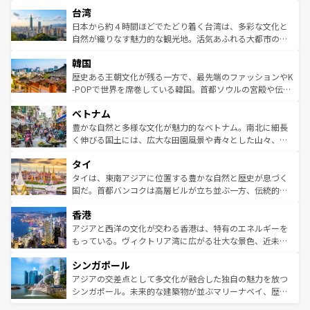
ストラリア東海岸北部に広がる大サンゴ礁地帯グレートバ
情報は
コンテンツ一覧
を参照してほしい。
人々、おいしいローカルフードやハワイアンミュージッ
台湾
リアリーフや大陸中央部にそびえるウルル（エアーズロッ
ク、伝統的なフラダンスなど、すべてがハワイの魅力を彩
ク）、タスマニアの美しい原生林やケアンズの熱帯雨林な
日本から約４時間ほどでたどり着く台湾は、多彩な文化と
っている。訪れるたびに新しい発見と感動が待っているハ
ど、見どころがたくさん。また、カフェやワイン、オージ
自然が織りなす魅力的な観光地。活気あふれる大都市の台
ワイを、存分に味わってほしい。 なお、新着のハワイ情報
ービーフなどの食文化も豊かで、美味しいものであふれて
北やノスタルジックな町並みが人気な九份（ジォウフェ
は
コンテンツ一覧
を参照してほしい。
韓国
いる。アクティビティも充実しており、サーフィンやダイ
ン）、静ひつな山岳地帯である台湾東部など、都市の喧騒
ビング、ハイキングなど、アウトドア好きにはたまらな
と山間の静けさが共存しており、訪れる人に新しい発見と
歴史ある王朝文化が残る一方で、最先端のファッションやK
い。オーストラリアの多彩な魅力を存分に味わいつくそ
驚きをもたらしてくれる。また、奥深い台湾の食文化も魅
-POPで世界を席巻している韓国。首都ソウルの宮殿や伝統
う。 なお、新着のオーストラリア情報は
コンテンツ一覧
を
力で、夜市などの屋台グルメから高級料理、ヘルシーで美
家屋が並ぶエリアでは韓国の歴史と文化に浸ることがで
参照してほしい。
ベトナム
容にもいいと評判のスイーツなど、バラエティ豊かな料理
き、地方に足を延ばせば四季折々の自然美を楽しむことが
が味わえる。 なお、新着の台湾情報は
コンテンツ一覧
を参
できる。そして、キムチや焼肉、絶品のストリートフード
豊かな自然と多様な文化が魅力的なベトナム。南北に細長
照してほしい。
まで、さまざまな韓国料理が待っている。夜には、韓国な
く伸びる国土には、広大な田園風景や青々とした山々、世
らではのナイトライフも堪能できる。あたたかいホスピタ
界遺産に登録された壮大な自然景観が点在し、都市部では
タイ
リティに包まれながら、韓国の多彩な魅力を心ゆくまで味
急速な発展と共に伝統が息づく。ハノイの古い町並みやホ
わってみてほしい。 なお、新着の韓国情報は
コンテンツ一
ーチミン市のフランス統治時代の建物も、独特の雰囲気を
タイは、東南アジアに位置する豊かな自然と歴史が息づく
覧
を参照してほしい。
醸し出している。また、バラエティの豊かさとおいしさで
国だ。首都バンコクは高層ビルが立ち並ぶ一方、伝統的な
世界中の食通を魅了してやまないベトナム料理も魅力のひ
寺院や市場がいたるところに点在し、古きよき文化と現代
香港
とつ。フォーやバインミー、ベトナムコーヒーなどは、ぜ
の活気が交差している。北部ではチェンマイなどの山岳地
ひ現地で味わいたい。どの地域を訪れてもあたたかい人々
帯で自然と触れ合い、南部ではプーケットやクラビの美し
アジアと西洋の文化が交わる香港は、特有のエネルギーを
が旅行者を迎えてくれるので、きっと忘れられない旅にな
いビーチでリゾート気分を楽しむことができる。タイ料理
もっている。ヴィクトリア湾に広がる壮大な景色、近未来
るはずだ。 なお、新着のベトナム情報は
コンテンツ一覧
を
は世界的に有名で、屋台から高級レストランまで味覚を刺
的なアートスポット、そして歴史と現代が融合した町並
参照してほしい。
シンガポール
激する。気候は一年中温暖で、どの季節にも異なる楽しみ
み、どこを訪れても感動するはず。観光スポットが密集し
が待っている。親しみやすいタイの人々、仏教を中心とし
ており、効率よく見どころを回れるのも魅力。息をのむよ
アジアの交差点として多文化が融合した独自の魅力を放つ
た文化、そして多様な観光資源が、訪れる旅人を魅了し続
うな絶景から文化的な体験まで、香港を存分に楽しみ尽く
シンガポール。未来的な建築物が並ぶマリーナベイ、歴史
ける。 なお、新着のタイ情報は
コンテンツ一覧
を参照して
そう。 なお、新着の香港情報は
コンテンツ一覧
を参照して
と伝統を感じられるエスニックタウン、多数の緑豊かな公