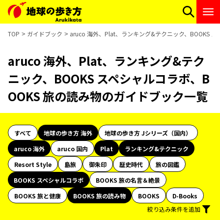
TOP
ガイドブック
aruco 海外、Plat、ランキング&テクニック、BOOK
aruco 海外、Plat、ランキング&テク
ニック、BOOKS スペシャルコラボ、B
OOKS 旅の読み物のガイドブック一覧
すべて
地球の歩き方 海外
地球の歩き方 Jシリーズ（国内）
aruco 海外
aruco 国内
Plat
ランキング&テクニック
Resort Style
島旅
御朱印
歴史時代
旅の図鑑
BOOKS スペシャルコラボ
BOOKS 旅の名言＆絶景
BOOKS 旅と健康
BOOKS 旅の読み物
BOOKS
D-Books
絞り込み条件を追加