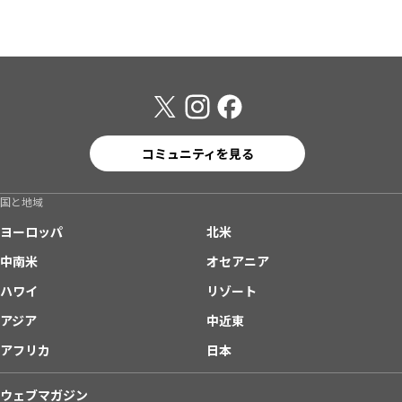
コミュニティを見る
国と地域
ヨーロッパ
北米
中南米
オセアニア
ハワイ
リゾート
アジア
中近東
アフリカ
日本
ウェブマガジン