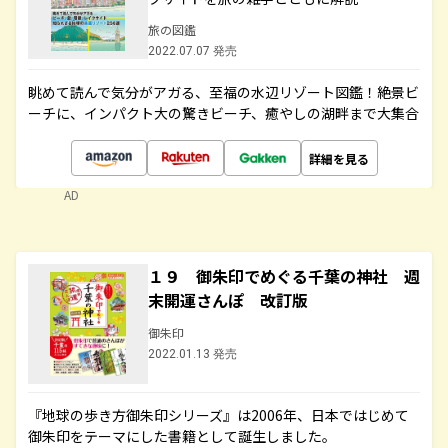
旅の図鑑
2022.07.07 発売
眺めて読んで気分がアガる、至福の水辺リゾート図鑑！絶景ビ
ーチに、インパクト大の驚きビーチ、癒やしの湖畔まで大集合
詳細を見る
AD
１９ 御朱印でめぐる千葉の神社 週
末開運さんぽ 改訂版
御朱印
2022.01.13 発売
『地球の歩き方御朱印シリーズ』は2006年、日本ではじめて
御朱印をテーマにした書籍として誕生しました。