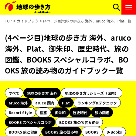
TOP
ガイドブック
(4ページ目)地球の歩き方 海外、aruco 海外、Plat
(4ページ目)地球の歩き方 海外、aruco
海外、Plat、御朱印、歴史時代、旅の
図鑑、BOOKS スペシャルコラボ、BO
OKS 旅の読み物のガイドブック一覧
すべて
地球の歩き方 海外
地球の歩き方 Jシリーズ（国内）
aruco 海外
aruco 国内
Plat
ランキング&テクニック
Resort Style
島旅
御朱印
歴史時代
旅の図鑑
BOOKS スペシャルコラボ
BOOKS 旅の名言＆絶景
BOOKS 旅と健康
BOOKS 旅の読み物
BOOKS
D-Books