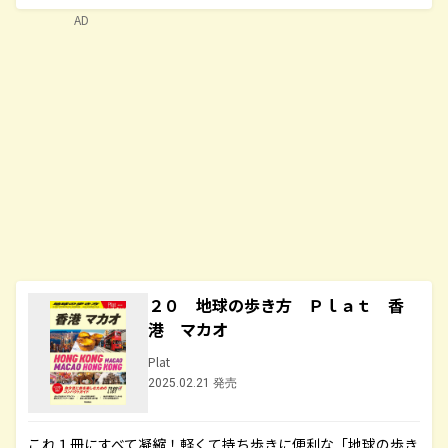
AD
２０ 地球の歩き方 Ｐｌａｔ 香
港 マカオ
Plat
2025.02.21 発売
これ１冊にすべて凝縮！軽くて持ち歩きに便利な「地球の歩き