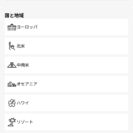
ほしい。
ほしい。
園や自然保護区など、自然が調和した近代的な景観と文化
の多様性あふれるカラフルな町は、どこを歩いても新しい
国と地域
発見がある。さらに、治安のよさや充実した公共交通機関
も、旅行者にとっては魅力的なポイント。グルメも豊富
で、ホーカーズは地元の風情を楽しめる外せないスポット
ヨーロッパ
だ。訪れる人を飽きさせないシンガポールで、多様な魅力
を体感しよう。 なお、新着のシンガポール情報は
コンテン
ツ一覧
を参照してほしい。
北米
中南米
オセアニア
ハワイ
リゾート