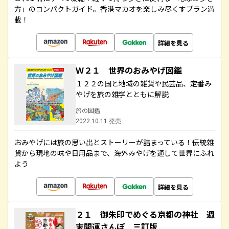
方」のコンパクトガイド。香港マカオを楽しみ尽くすプラン満
載！
詳細を見る
Ｗ２１ 世界のおみやげ図鑑
１２２の国と地域の雑貨や民芸品、定番み
やげを旅の雑学とともに解説
旅の図鑑
2022.10.11 発売
おみやげには旅の思い出とストーリーが詰まっている！伝統雑
貨から現地の味や日用品まで、海外みやげを通して世界にふれ
よう
詳細を見る
２１ 御朱印でめぐる京都の神社 週
末開運さんぽ 三訂版