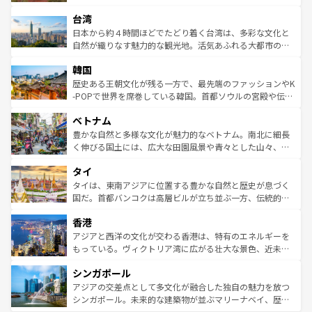
るだろう。車でのロードトリップや列車の旅も、アメリカ
文化や歴史が息づいている。「アロハスピリット」と呼ば
ストラリア東海岸北部に広がる大サンゴ礁地帯グレートバ
ならではの贅沢な旅のスタイルだ。 なお、新着のアメリカ
台湾
れるおもてなしの心で訪れる人々を迎えてくれるハワイの
リアリーフや大陸中央部にそびえるウルル（エアーズロッ
情報は
コンテンツ一覧
を参照してほしい。
人々、おいしいローカルフードやハワイアンミュージッ
ク）、タスマニアの美しい原生林やケアンズの熱帯雨林な
日本から約４時間ほどでたどり着く台湾は、多彩な文化と
ク、伝統的なフラダンスなど、すべてがハワイの魅力を彩
ど、見どころがたくさん。また、カフェやワイン、オージ
自然が織りなす魅力的な観光地。活気あふれる大都市の台
っている。訪れるたびに新しい発見と感動が待っているハ
ービーフなどの食文化も豊かで、美味しいものであふれて
北やノスタルジックな町並みが人気な九份（ジォウフェ
ワイを、存分に味わってほしい。 なお、新着のハワイ情報
韓国
いる。アクティビティも充実しており、サーフィンやダイ
ン）、静ひつな山岳地帯である台湾東部など、都市の喧騒
は
コンテンツ一覧
を参照してほしい。
ビング、ハイキングなど、アウトドア好きにはたまらな
と山間の静けさが共存しており、訪れる人に新しい発見と
歴史ある王朝文化が残る一方で、最先端のファッションやK
い。オーストラリアの多彩な魅力を存分に味わいつくそ
驚きをもたらしてくれる。また、奥深い台湾の食文化も魅
-POPで世界を席巻している韓国。首都ソウルの宮殿や伝統
う。 なお、新着のオーストラリア情報は
コンテンツ一覧
を
力で、夜市などの屋台グルメから高級料理、ヘルシーで美
家屋が並ぶエリアでは韓国の歴史と文化に浸ることがで
参照してほしい。
ベトナム
容にもいいと評判のスイーツなど、バラエティ豊かな料理
き、地方に足を延ばせば四季折々の自然美を楽しむことが
が味わえる。 なお、新着の台湾情報は
コンテンツ一覧
を参
できる。そして、キムチや焼肉、絶品のストリートフード
豊かな自然と多様な文化が魅力的なベトナム。南北に細長
照してほしい。
まで、さまざまな韓国料理が待っている。夜には、韓国な
く伸びる国土には、広大な田園風景や青々とした山々、世
らではのナイトライフも堪能できる。あたたかいホスピタ
界遺産に登録された壮大な自然景観が点在し、都市部では
タイ
リティに包まれながら、韓国の多彩な魅力を心ゆくまで味
急速な発展と共に伝統が息づく。ハノイの古い町並みやホ
わってみてほしい。 なお、新着の韓国情報は
コンテンツ一
ーチミン市のフランス統治時代の建物も、独特の雰囲気を
タイは、東南アジアに位置する豊かな自然と歴史が息づく
覧
を参照してほしい。
醸し出している。また、バラエティの豊かさとおいしさで
国だ。首都バンコクは高層ビルが立ち並ぶ一方、伝統的な
世界中の食通を魅了してやまないベトナム料理も魅力のひ
寺院や市場がいたるところに点在し、古きよき文化と現代
香港
とつ。フォーやバインミー、ベトナムコーヒーなどは、ぜ
の活気が交差している。北部ではチェンマイなどの山岳地
ひ現地で味わいたい。どの地域を訪れてもあたたかい人々
帯で自然と触れ合い、南部ではプーケットやクラビの美し
アジアと西洋の文化が交わる香港は、特有のエネルギーを
が旅行者を迎えてくれるので、きっと忘れられない旅にな
いビーチでリゾート気分を楽しむことができる。タイ料理
もっている。ヴィクトリア湾に広がる壮大な景色、近未来
るはずだ。 なお、新着のベトナム情報は
コンテンツ一覧
を
は世界的に有名で、屋台から高級レストランまで味覚を刺
的なアートスポット、そして歴史と現代が融合した町並
参照してほしい。
シンガポール
激する。気候は一年中温暖で、どの季節にも異なる楽しみ
み、どこを訪れても感動するはず。観光スポットが密集し
が待っている。親しみやすいタイの人々、仏教を中心とし
ており、効率よく見どころを回れるのも魅力。息をのむよ
アジアの交差点として多文化が融合した独自の魅力を放つ
た文化、そして多様な観光資源が、訪れる旅人を魅了し続
うな絶景から文化的な体験まで、香港を存分に楽しみ尽く
シンガポール。未来的な建築物が並ぶマリーナベイ、歴史
ける。 なお、新着のタイ情報は
コンテンツ一覧
を参照して
そう。 なお、新着の香港情報は
コンテンツ一覧
を参照して
と伝統を感じられるエスニックタウン、多数の緑豊かな公