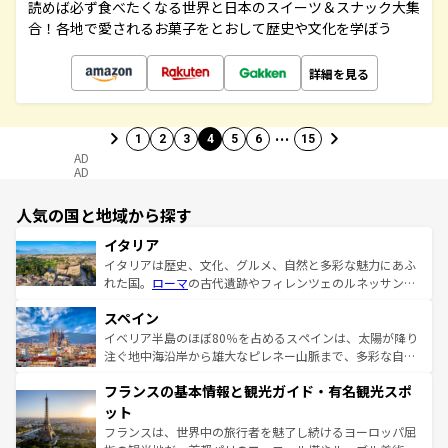
読めば必ず食べたくなる世界と日本のスイーツ＆スナック大集
合！各地で愛されるお菓子をとおして歴史や文化を学ぼう
詳細を見る
…
1
2
3
4
5
6
15
AD
AD
人気の国と地域から探す
イタリア
イタリアは歴史、文化、グルメ、自然と多彩な魅力にあふ
れた国。
ローマ
の古代遺跡やフィレンツェのルネッサンス
美術、ヴェネツィアの運河など、歴史あるスポットはもち
スペイン
ろん、トスカーナの美しい田園風景やアマルフィ海岸の絶
景など、自然景観も見逃せない。観光の合間には、本場の
イベリア半島のほぼ80％を占めるスペインは、太陽が降り
ピザやパスタなど、絶品のイタリア料理を堪能することも
注ぐ地中海沿岸から雄大なピレネー山脈まで、多彩な自然
できる。朝目覚めてから夜眠るまで、すべての瞬間を楽し
と文化が詰まったヨーロッパ屈指の旅行先だ。多様な地域
フランスの基本情報と観光ガイド・有名観光スポ
ませてくれるイタリアで、忘れられない旅をしてみよう！
文化が根付くこの国では、情熱的なフラメンコ、熱気あふ
なお、新着のイタリア情報は
コンテンツ一覧
を参照してほ
れる闘牛、そして美味しいタパスが生活の一部となってい
ット
しい。
る。首都マドリードの洗練された雰囲気や、バルセロナの
フランスは、世界中の旅行者を魅了し続けるヨーロッパ屈
アートに溢れた街角から、地方では古代ローマ遺跡や中世