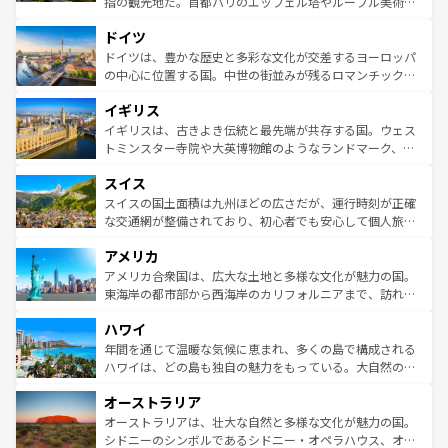
指の観光地だ。首都パリのエッフェル塔やルーブル美術館
の城塞都市、穏やかなビーチリゾートまで多彩な表情を見
といった象徴的なスポットから、田舎町の古風な美しさま
せる。地方によって風土や気候が異なるスペインはその個
ドイツ
で、幅広い魅力が詰まっている。華麗な宮殿、歴史的な大
性で訪れる人を魅了する。 なお、新着のスペイン情報は
コ
聖堂、美しいビーチ、そして豊かな自然が、訪れる者を心
ドイツは、豊かな歴史と多彩な文化が交差するヨーロッパ
ンテンツ一覧
を参照してほしい。
から魅了する。また、フランスは美食の国としても知ら
の中心に位置する国。中世の街並みが残るロマンチック街
れ、フランス料理はユネスコ無形文化遺産にも登録されて
道から、未来を先取りするようなモダンな都市まで多様な
イギリス
いる。シャンパンの発祥地であるランス、プロヴァンスの
顔を持つこの国は、どこを歩いても飽きることがない。ベ
香り高いラベンダー畑など、多彩な楽しみ方が可能だ。さ
ルリンの文化的活気、バイエルン州のアルプスの絶景、そ
イギリスは、古きよき伝統と最先端が共存する国。ウェス
らに、パリ以外の地域にも魅力が溢れており、どの街角に
してライン川沿いのワイン畑といった風景は必見。ビール
トミンスター寺院や大英博物館のようなランドマーク、歴
も豊かな歴史と文化が息づいている。パリ以外の個性あふ
とソーセージを味わいながら地元の人と過ごす楽しい時間
史ある大学都市、美しい丘陵地帯や牧歌的な風景など、エ
れる地方に足を運ぶとそれぞれで全く異なる文化を体験で
スイス
は、お酒好きな人にはぜひ体験してほしい。 なお、新着の
リアごとに異なる魅力がある。また、優雅なアフタヌーン
きるだろう。 なお、新着のフランス情報は
コンテンツ一覧
ドイツ情報は
コンテンツ一覧
を参照してほしい。
ティー、ビール好きにはたまらない英国パブ、サッカー観
スイスの国土面積は九州ほどの広さだが、運行時刻が正確
を参照してほしい。
戦など、本場だからこそできる体験も豊富。イギリスを旅
な交通網が整備されており、初心者でも安心して個人旅行
して楽しみつくそう。 なお、新着のイギリス情報は
コンテ
を楽しめる。日本同様に時刻表どおりの旅が可能だ。中世
アメリカ
ンツ一覧
を参照してほしい。
の建物がそのまま残る町や、スイスならではのユニークな
博物館もあり、アルプス観光だけでなく町歩きも満喫する
アメリカ合衆国は、広大な土地と多様な文化が魅力の国。
ことができる。国民の所得が高いため物価も高いが、旅行
東海岸の都市部から西海岸のカリフォルニアまで、訪れる
者向けの交通パス提供のサービスもあり、うまく活用すれ
場所ごとに異なる風景と体験が待っている。ニューヨーク
ハワイ
ば市内交通費無料で観光を楽しむこともできる。 なお、新
のような巨大都市は、観光、ショッピング、エンターテイ
着のスイス情報は
コンテンツ一覧
を参照してほしい。
ンメントが詰まった刺激的なスポットだ。一方、アメリカ
年間を通じて温暖な気候に恵まれ、多くの島で構成される
西部には大自然が広がり、グランドキャニオンやイエロー
ハワイは、どの島も独自の魅力をもっている。大自然の神
ストーン国立公園といった絶景が堪能できる。さらに、南
秘を感じたいなら、火山が生み出した壮大な景観を誇るハ
オーストラリア
部のニューオーリンズでは、音楽と美食が融合した独特の
ワイ島は見逃せない。また、定番の観光地といえばオアフ
文化が魅力。旅行者はアメリカの各地域で異なる魅力を楽
島だが、静かな自然を求めるならマウイ島やカウアイ島が
オーストラリアは、壮大な自然と多様な文化が魅力の国。
しみながら、その多様性と豊かな歴史を感じることができ
おすすめ。エメラルドグリーンに輝く海をはじめ、豊かな
シドニーのシンボルであるシドニー・オペラハウス、オー