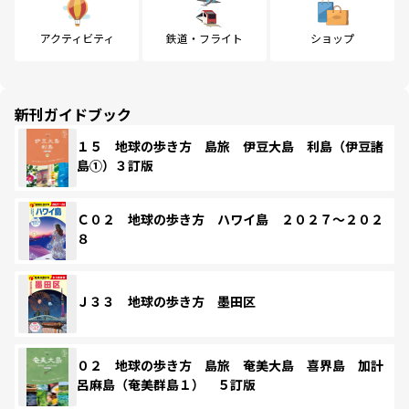
アクティビティ
鉄道・フライト
ショップ
新刊ガイドブック
１５ 地球の歩き方 島旅 伊豆大島 利島（伊豆諸
島①）３訂版
Ｃ０２ 地球の歩き方 ハワイ島 ２０２７～２０２
８
Ｊ３３ 地球の歩き方 墨田区
０２ 地球の歩き方 島旅 奄美大島 喜界島 加計
呂麻島（奄美群島１） ５訂版