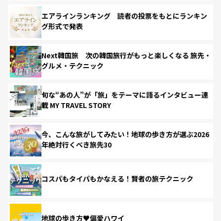
エアラインランキング 読者の投票をもとにランキン
グ形式で発表
Next韓国旅 次の韓国旅行がもっと楽しくなる 旅先・
グルメ・テクニック
旬な“あの人”が「旅」をテーマに語るインタビュー連
載 MY TRAVEL STORY
今、こんな旅がしてみたい！地球の歩き方が選ぶ2026
年絶対行くべき旅先30
コスパもタイパもかなえる！賢者の旅テクニック
地球の歩き方♥偏愛ハワイ