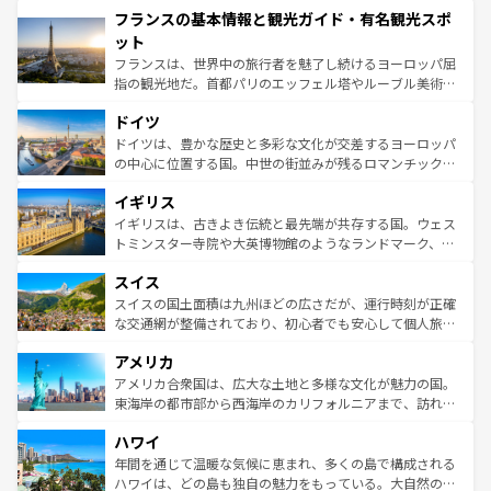
フランスの基本情報と観光ガイド・有名観光スポ
ませてくれるイタリアで、忘れられない旅をしてみよう！
文化が根付くこの国では、情熱的なフラメンコ、熱気あふ
なお、新着のイタリア情報は
コンテンツ一覧
を参照してほ
れる闘牛、そして美味しいタパスが生活の一部となってい
ット
しい。
る。首都マドリードの洗練された雰囲気や、バルセロナの
フランスは、世界中の旅行者を魅了し続けるヨーロッパ屈
アートに溢れた街角から、地方では古代ローマ遺跡や中世
指の観光地だ。首都パリのエッフェル塔やルーブル美術館
の城塞都市、穏やかなビーチリゾートまで多彩な表情を見
といった象徴的なスポットから、田舎町の古風な美しさま
せる。地方によって風土や気候が異なるスペインはその個
ドイツ
で、幅広い魅力が詰まっている。華麗な宮殿、歴史的な大
性で訪れる人を魅了する。 なお、新着のスペイン情報は
コ
聖堂、美しいビーチ、そして豊かな自然が、訪れる者を心
ドイツは、豊かな歴史と多彩な文化が交差するヨーロッパ
ンテンツ一覧
を参照してほしい。
から魅了する。また、フランスは美食の国としても知ら
の中心に位置する国。中世の街並みが残るロマンチック街
れ、フランス料理はユネスコ無形文化遺産にも登録されて
道から、未来を先取りするようなモダンな都市まで多様な
イギリス
いる。シャンパンの発祥地であるランス、プロヴァンスの
顔を持つこの国は、どこを歩いても飽きることがない。ベ
香り高いラベンダー畑など、多彩な楽しみ方が可能だ。さ
ルリンの文化的活気、バイエルン州のアルプスの絶景、そ
イギリスは、古きよき伝統と最先端が共存する国。ウェス
らに、パリ以外の地域にも魅力が溢れており、どの街角に
してライン川沿いのワイン畑といった風景は必見。ビール
トミンスター寺院や大英博物館のようなランドマーク、歴
も豊かな歴史と文化が息づいている。パリ以外の個性あふ
とソーセージを味わいながら地元の人と過ごす楽しい時間
史ある大学都市、美しい丘陵地帯や牧歌的な風景など、エ
れる地方に足を運ぶとそれぞれで全く異なる文化を体験で
スイス
は、お酒好きな人にはぜひ体験してほしい。 なお、新着の
リアごとに異なる魅力がある。また、優雅なアフタヌーン
きるだろう。 なお、新着のフランス情報は
コンテンツ一覧
ドイツ情報は
コンテンツ一覧
を参照してほしい。
ティー、ビール好きにはたまらない英国パブ、サッカー観
スイスの国土面積は九州ほどの広さだが、運行時刻が正確
を参照してほしい。
戦など、本場だからこそできる体験も豊富。イギリスを旅
な交通網が整備されており、初心者でも安心して個人旅行
して楽しみつくそう。 なお、新着のイギリス情報は
コンテ
を楽しめる。日本同様に時刻表どおりの旅が可能だ。中世
アメリカ
ンツ一覧
を参照してほしい。
の建物がそのまま残る町や、スイスならではのユニークな
博物館もあり、アルプス観光だけでなく町歩きも満喫する
アメリカ合衆国は、広大な土地と多様な文化が魅力の国。
ことができる。国民の所得が高いため物価も高いが、旅行
東海岸の都市部から西海岸のカリフォルニアまで、訪れる
者向けの交通パス提供のサービスもあり、うまく活用すれ
場所ごとに異なる風景と体験が待っている。ニューヨーク
ハワイ
ば市内交通費無料で観光を楽しむこともできる。 なお、新
のような巨大都市は、観光、ショッピング、エンターテイ
着のスイス情報は
コンテンツ一覧
を参照してほしい。
ンメントが詰まった刺激的なスポットだ。一方、アメリカ
年間を通じて温暖な気候に恵まれ、多くの島で構成される
西部には大自然が広がり、グランドキャニオンやイエロー
ハワイは、どの島も独自の魅力をもっている。大自然の神