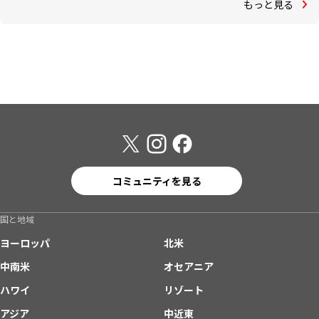
もっと見る
コミュニティを見る
国と地域
ヨーロッパ
北米
中南米
オセアニア
ハワイ
リゾート
アジア
中近東