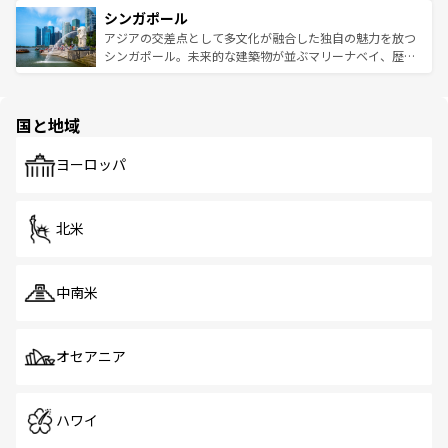
的なアートスポット、そして歴史と現代が融合した町並
参照してほしい。
シンガポール
激する。気候は一年中温暖で、どの季節にも異なる楽しみ
み、どこを訪れても感動するはず。観光スポットが密集し
が待っている。親しみやすいタイの人々、仏教を中心とし
ており、効率よく見どころを回れるのも魅力。息をのむよ
アジアの交差点として多文化が融合した独自の魅力を放つ
た文化、そして多様な観光資源が、訪れる旅人を魅了し続
うな絶景から文化的な体験まで、香港を存分に楽しみ尽く
シンガポール。未来的な建築物が並ぶマリーナベイ、歴史
ける。 なお、新着のタイ情報は
コンテンツ一覧
を参照して
そう。 なお、新着の香港情報は
コンテンツ一覧
を参照して
と伝統を感じられるエスニックタウン、多数の緑豊かな公
ほしい。
ほしい。
園や自然保護区など、自然が調和した近代的な景観と文化
の多様性あふれるカラフルな町は、どこを歩いても新しい
国と地域
発見がある。さらに、治安のよさや充実した公共交通機関
も、旅行者にとっては魅力的なポイント。グルメも豊富
で、ホーカーズは地元の風情を楽しめる外せないスポット
ヨーロッパ
だ。訪れる人を飽きさせないシンガポールで、多様な魅力
を体感しよう。 なお、新着のシンガポール情報は
コンテン
ツ一覧
を参照してほしい。
北米
中南米
オセアニア
ハワイ