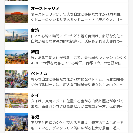
ストーン国立公園といった絶景が堪能できる。さらに、南
秘を感じたいなら、火山が生み出した壮大な景観を誇るハ
オーストラリア
部のニューオーリンズでは、音楽と美食が融合した独特の
ワイ島は見逃せない。また、定番の観光地といえばオアフ
文化が魅力。旅行者はアメリカの各地域で異なる魅力を楽
島だが、静かな自然を求めるならマウイ島やカウアイ島が
オーストラリアは、壮大な自然と多様な文化が魅力の国。
しみながら、その多様性と豊かな歴史を感じることができ
おすすめ。エメラルドグリーンに輝く海をはじめ、豊かな
シドニーのシンボルであるシドニー・オペラハウス、オー
るだろう。車でのロードトリップや列車の旅も、アメリカ
文化や歴史が息づいている。「アロハスピリット」と呼ば
ストラリア東海岸北部に広がる大サンゴ礁地帯グレートバ
ならではの贅沢な旅のスタイルだ。 なお、新着のアメリカ
台湾
れるおもてなしの心で訪れる人々を迎えてくれるハワイの
リアリーフや大陸中央部にそびえるウルル（エアーズロッ
情報は
コンテンツ一覧
を参照してほしい。
人々、おいしいローカルフードやハワイアンミュージッ
ク）、タスマニアの美しい原生林やケアンズの熱帯雨林な
日本から約４時間ほどでたどり着く台湾は、多彩な文化と
ク、伝統的なフラダンスなど、すべてがハワイの魅力を彩
ど、見どころがたくさん。また、カフェやワイン、オージ
自然が織りなす魅力的な観光地。活気あふれる大都市の台
っている。訪れるたびに新しい発見と感動が待っているハ
ービーフなどの食文化も豊かで、美味しいものであふれて
北やノスタルジックな町並みが人気な九份（ジォウフェ
ワイを、存分に味わってほしい。 なお、新着のハワイ情報
韓国
いる。アクティビティも充実しており、サーフィンやダイ
ン）、静ひつな山岳地帯である台湾東部など、都市の喧騒
は
コンテンツ一覧
を参照してほしい。
ビング、ハイキングなど、アウトドア好きにはたまらな
と山間の静けさが共存しており、訪れる人に新しい発見と
歴史ある王朝文化が残る一方で、最先端のファッションやK
い。オーストラリアの多彩な魅力を存分に味わいつくそ
驚きをもたらしてくれる。また、奥深い台湾の食文化も魅
-POPで世界を席巻している韓国。首都ソウルの宮殿や伝統
う。 なお、新着のオーストラリア情報は
コンテンツ一覧
を
力で、夜市などの屋台グルメから高級料理、ヘルシーで美
家屋が並ぶエリアでは韓国の歴史と文化に浸ることがで
参照してほしい。
ベトナム
容にもいいと評判のスイーツなど、バラエティ豊かな料理
き、地方に足を延ばせば四季折々の自然美を楽しむことが
が味わえる。 なお、新着の台湾情報は
コンテンツ一覧
を参
できる。そして、キムチや焼肉、絶品のストリートフード
豊かな自然と多様な文化が魅力的なベトナム。南北に細長
照してほしい。
まで、さまざまな韓国料理が待っている。夜には、韓国な
く伸びる国土には、広大な田園風景や青々とした山々、世
らではのナイトライフも堪能できる。あたたかいホスピタ
界遺産に登録された壮大な自然景観が点在し、都市部では
タイ
リティに包まれながら、韓国の多彩な魅力を心ゆくまで味
急速な発展と共に伝統が息づく。ハノイの古い町並みやホ
わってみてほしい。 なお、新着の韓国情報は
コンテンツ一
ーチミン市のフランス統治時代の建物も、独特の雰囲気を
タイは、東南アジアに位置する豊かな自然と歴史が息づく
覧
を参照してほしい。
醸し出している。また、バラエティの豊かさとおいしさで
国だ。首都バンコクは高層ビルが立ち並ぶ一方、伝統的な
世界中の食通を魅了してやまないベトナム料理も魅力のひ
寺院や市場がいたるところに点在し、古きよき文化と現代
香港
とつ。フォーやバインミー、ベトナムコーヒーなどは、ぜ
の活気が交差している。北部ではチェンマイなどの山岳地
ひ現地で味わいたい。どの地域を訪れてもあたたかい人々
帯で自然と触れ合い、南部ではプーケットやクラビの美し
アジアと西洋の文化が交わる香港は、特有のエネルギーを
が旅行者を迎えてくれるので、きっと忘れられない旅にな
いビーチでリゾート気分を楽しむことができる。タイ料理
もっている。ヴィクトリア湾に広がる壮大な景色、近未来
るはずだ。 なお、新着のベトナム情報は
コンテンツ一覧
を
は世界的に有名で、屋台から高級レストランまで味覚を刺