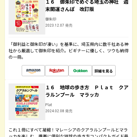
１６ 御朱印でめぐる埼玉の神社 週
末開運さんぽ 改訂版
御朱印
2023.12.07 発売
「御利益と御朱印が凄い」を基準に、埼玉県内に数千社ある神
社から厳選して御朱印を紹介。ビギナーに優しく、ツウも納得
の一冊。
詳細を見る
１６ 地球の歩き方 Ｐｌａｔ クア
ラルンプール マラッカ
Plat
2024.02.08 発売
これ１冊にすべて凝縮！マレーシアのクアラルンプールとマラ
ッカを楽しむ、携帯に便利な地球の歩き方コンパクトガイド最