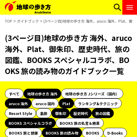
TOP
ガイドブック
(3ページ目)地球の歩き方 海外、aruco 海外、Plat
(3ページ目)地球の歩き方 海外、aruco
海外、Plat、御朱印、歴史時代、旅の
図鑑、BOOKS スペシャルコラボ、BO
OKS 旅の読み物のガイドブック一覧
すべて
地球の歩き方 海外
地球の歩き方 Jシリーズ（国内）
aruco 海外
aruco 国内
Plat
ランキング&テクニック
Resort Style
島旅
御朱印
歴史時代
旅の図鑑
BOOKS スペシャルコラボ
BOOKS 旅の名言＆絶景
BOOKS 旅と健康
BOOKS 旅の読み物
BOOKS
D-Books