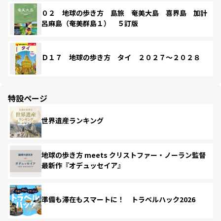
０２ 地球の歩き方 島旅 奄美大島 喜界島 加計
呂麻島（奄美群島１） ５訂版
Ｄ１７ 地球の歩き方 タイ ２０２７～２０２８
特設ページ
世界遺産ランキング
地球の歩き方 meets クリストファー・ノーラン監督
最新作『オデュッセイア』
準備も滞在もスマートに！ トラベルハック2026