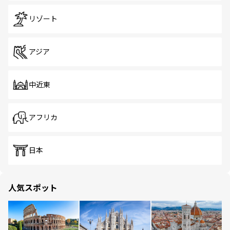
リゾート
アジア
中近東
アフリカ
日本
人気スポット