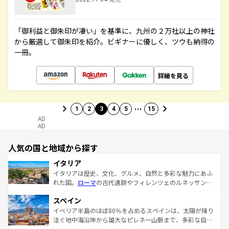
「御利益と御朱印が凄い」を基準に、九州の２万社以上の神社
から厳選して御朱印を紹介。ビギナーに優しく、ツウも納得の
一冊。
詳細を見る
…
1
2
3
4
5
15
AD
AD
人気の国と地域から探す
イタリア
イタリアは歴史、文化、グルメ、自然と多彩な魅力にあふ
れた国。
ローマ
の古代遺跡やフィレンツェのルネッサンス
美術、ヴェネツィアの運河など、歴史あるスポットはもち
スペイン
ろん、トスカーナの美しい田園風景やアマルフィ海岸の絶
景など、自然景観も見逃せない。観光の合間には、本場の
イベリア半島のほぼ80％を占めるスペインは、太陽が降り
ピザやパスタなど、絶品のイタリア料理を堪能することも
注ぐ地中海沿岸から雄大なピレネー山脈まで、多彩な自然
できる。朝目覚めてから夜眠るまで、すべての瞬間を楽し
と文化が詰まったヨーロッパ屈指の旅行先だ。多様な地域