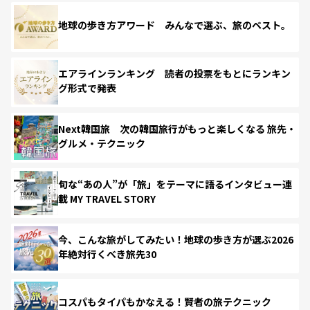
地球の歩き方アワード みんなで選ぶ、旅のベスト。
エアラインランキング 読者の投票をもとにランキン
グ形式で発表
Next韓国旅 次の韓国旅行がもっと楽しくなる 旅先・
グルメ・テクニック
旬な“あの人”が「旅」をテーマに語るインタビュー連
載 MY TRAVEL STORY
今、こんな旅がしてみたい！地球の歩き方が選ぶ2026
年絶対行くべき旅先30
コスパもタイパもかなえる！賢者の旅テクニック