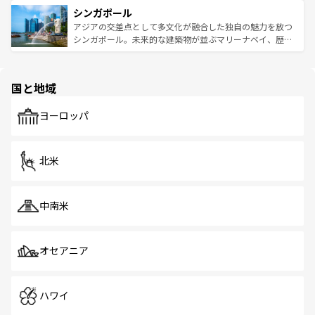
的なアートスポット、そして歴史と現代が融合した町並
参照してほしい。
シンガポール
激する。気候は一年中温暖で、どの季節にも異なる楽しみ
み、どこを訪れても感動するはず。観光スポットが密集し
が待っている。親しみやすいタイの人々、仏教を中心とし
ており、効率よく見どころを回れるのも魅力。息をのむよ
アジアの交差点として多文化が融合した独自の魅力を放つ
た文化、そして多様な観光資源が、訪れる旅人を魅了し続
うな絶景から文化的な体験まで、香港を存分に楽しみ尽く
シンガポール。未来的な建築物が並ぶマリーナベイ、歴史
ける。 なお、新着のタイ情報は
コンテンツ一覧
を参照して
そう。 なお、新着の香港情報は
コンテンツ一覧
を参照して
と伝統を感じられるエスニックタウン、多数の緑豊かな公
ほしい。
ほしい。
園や自然保護区など、自然が調和した近代的な景観と文化
の多様性あふれるカラフルな町は、どこを歩いても新しい
国と地域
発見がある。さらに、治安のよさや充実した公共交通機関
も、旅行者にとっては魅力的なポイント。グルメも豊富
で、ホーカーズは地元の風情を楽しめる外せないスポット
ヨーロッパ
だ。訪れる人を飽きさせないシンガポールで、多様な魅力
を体感しよう。 なお、新着のシンガポール情報は
コンテン
ツ一覧
を参照してほしい。
北米
中南米
オセアニア
ハワイ