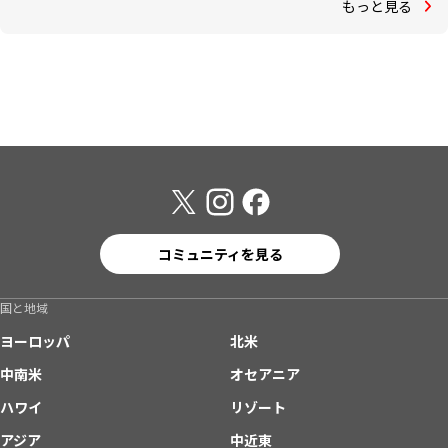
もっと見る
コミュニティを見る
国と地域
ヨーロッパ
北米
中南米
オセアニア
ハワイ
リゾート
アジア
中近東