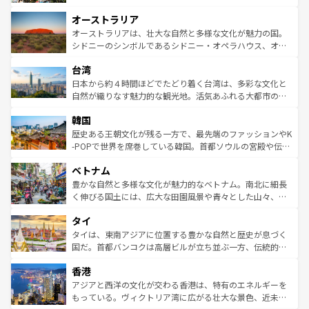
ストーン国立公園といった絶景が堪能できる。さらに、南
秘を感じたいなら、火山が生み出した壮大な景観を誇るハ
オーストラリア
部のニューオーリンズでは、音楽と美食が融合した独特の
ワイ島は見逃せない。また、定番の観光地といえばオアフ
文化が魅力。旅行者はアメリカの各地域で異なる魅力を楽
島だが、静かな自然を求めるならマウイ島やカウアイ島が
オーストラリアは、壮大な自然と多様な文化が魅力の国。
しみながら、その多様性と豊かな歴史を感じることができ
おすすめ。エメラルドグリーンに輝く海をはじめ、豊かな
シドニーのシンボルであるシドニー・オペラハウス、オー
るだろう。車でのロードトリップや列車の旅も、アメリカ
文化や歴史が息づいている。「アロハスピリット」と呼ば
ストラリア東海岸北部に広がる大サンゴ礁地帯グレートバ
ならではの贅沢な旅のスタイルだ。 なお、新着のアメリカ
台湾
れるおもてなしの心で訪れる人々を迎えてくれるハワイの
リアリーフや大陸中央部にそびえるウルル（エアーズロッ
情報は
コンテンツ一覧
を参照してほしい。
人々、おいしいローカルフードやハワイアンミュージッ
ク）、タスマニアの美しい原生林やケアンズの熱帯雨林な
日本から約４時間ほどでたどり着く台湾は、多彩な文化と
ク、伝統的なフラダンスなど、すべてがハワイの魅力を彩
ど、見どころがたくさん。また、カフェやワイン、オージ
自然が織りなす魅力的な観光地。活気あふれる大都市の台
っている。訪れるたびに新しい発見と感動が待っているハ
ービーフなどの食文化も豊かで、美味しいものであふれて
北やノスタルジックな町並みが人気な九份（ジォウフェ
ワイを、存分に味わってほしい。 なお、新着のハワイ情報
韓国
いる。アクティビティも充実しており、サーフィンやダイ
ン）、静ひつな山岳地帯である台湾東部など、都市の喧騒
は
コンテンツ一覧
を参照してほしい。
ビング、ハイキングなど、アウトドア好きにはたまらな
と山間の静けさが共存しており、訪れる人に新しい発見と
歴史ある王朝文化が残る一方で、最先端のファッションやK
い。オーストラリアの多彩な魅力を存分に味わいつくそ
驚きをもたらしてくれる。また、奥深い台湾の食文化も魅
-POPで世界を席巻している韓国。首都ソウルの宮殿や伝統
う。 なお、新着のオーストラリア情報は
コンテンツ一覧
を
力で、夜市などの屋台グルメから高級料理、ヘルシーで美
家屋が並ぶエリアでは韓国の歴史と文化に浸ることがで
参照してほしい。
ベトナム
容にもいいと評判のスイーツなど、バラエティ豊かな料理
き、地方に足を延ばせば四季折々の自然美を楽しむことが
が味わえる。 なお、新着の台湾情報は
コンテンツ一覧
を参
できる。そして、キムチや焼肉、絶品のストリートフード
豊かな自然と多様な文化が魅力的なベトナム。南北に細長
照してほしい。
まで、さまざまな韓国料理が待っている。夜には、韓国な
く伸びる国土には、広大な田園風景や青々とした山々、世
らではのナイトライフも堪能できる。あたたかいホスピタ
界遺産に登録された壮大な自然景観が点在し、都市部では
タイ
リティに包まれながら、韓国の多彩な魅力を心ゆくまで味
急速な発展と共に伝統が息づく。ハノイの古い町並みやホ
わってみてほしい。 なお、新着の韓国情報は
コンテンツ一
ーチミン市のフランス統治時代の建物も、独特の雰囲気を
タイは、東南アジアに位置する豊かな自然と歴史が息づく
覧
を参照してほしい。
醸し出している。また、バラエティの豊かさとおいしさで
国だ。首都バンコクは高層ビルが立ち並ぶ一方、伝統的な
世界中の食通を魅了してやまないベトナム料理も魅力のひ
寺院や市場がいたるところに点在し、古きよき文化と現代
香港
とつ。フォーやバインミー、ベトナムコーヒーなどは、ぜ
の活気が交差している。北部ではチェンマイなどの山岳地
ひ現地で味わいたい。どの地域を訪れてもあたたかい人々
帯で自然と触れ合い、南部ではプーケットやクラビの美し
アジアと西洋の文化が交わる香港は、特有のエネルギーを
が旅行者を迎えてくれるので、きっと忘れられない旅にな
いビーチでリゾート気分を楽しむことができる。タイ料理
もっている。ヴィクトリア湾に広がる壮大な景色、近未来
るはずだ。 なお、新着のベトナム情報は
コンテンツ一覧
を
は世界的に有名で、屋台から高級レストランまで味覚を刺