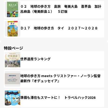
０２ 地球の歩き方 島旅 奄美大島 喜界島 加計
呂麻島（奄美群島１） ５訂版
Ｄ１７ 地球の歩き方 タイ ２０２７～２０２８
特設ページ
世界遺産ランキング
地球の歩き方 meets クリストファー・ノーラン監督
最新作『オデュッセイア』
準備も滞在もスマートに！ トラベルハック2026