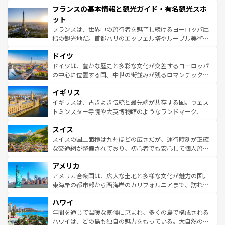
フランスの基本情報と観光ガイド・有名観光スポ
ませてくれるイタリアで、忘れられない旅をしてみよう！
文化が根付くこの国では、情熱的なフラメンコ、熱気あふ
なお、新着のイタリア情報は
コンテンツ一覧
を参照してほ
れる闘牛、そして美味しいタパスが生活の一部となってい
ット
しい。
る。首都マドリードの洗練された雰囲気や、バルセロナの
フランスは、世界中の旅行者を魅了し続けるヨーロッパ屈
アートに溢れた街角から、地方では古代ローマ遺跡や中世
指の観光地だ。首都パリのエッフェル塔やルーブル美術館
の城塞都市、穏やかなビーチリゾートまで多彩な表情を見
といった象徴的なスポットから、田舎町の古風な美しさま
せる。地方によって風土や気候が異なるスペインはその個
ドイツ
で、幅広い魅力が詰まっている。華麗な宮殿、歴史的な大
性で訪れる人を魅了する。 なお、新着のスペイン情報は
コ
聖堂、美しいビーチ、そして豊かな自然が、訪れる者を心
ドイツは、豊かな歴史と多彩な文化が交差するヨーロッパ
ンテンツ一覧
を参照してほしい。
から魅了する。また、フランスは美食の国としても知ら
の中心に位置する国。中世の街並みが残るロマンチック街
れ、フランス料理はユネスコ無形文化遺産にも登録されて
道から、未来を先取りするようなモダンな都市まで多様な
イギリス
いる。シャンパンの発祥地であるランス、プロヴァンスの
顔を持つこの国は、どこを歩いても飽きることがない。ベ
香り高いラベンダー畑など、多彩な楽しみ方が可能だ。さ
ルリンの文化的活気、バイエルン州のアルプスの絶景、そ
イギリスは、古きよき伝統と最先端が共存する国。ウェス
らに、パリ以外の地域にも魅力が溢れており、どの街角に
してライン川沿いのワイン畑といった風景は必見。ビール
トミンスター寺院や大英博物館のようなランドマーク、歴
も豊かな歴史と文化が息づいている。パリ以外の個性あふ
とソーセージを味わいながら地元の人と過ごす楽しい時間
史ある大学都市、美しい丘陵地帯や牧歌的な風景など、エ
れる地方に足を運ぶとそれぞれで全く異なる文化を体験で
スイス
は、お酒好きな人にはぜひ体験してほしい。 なお、新着の
リアごとに異なる魅力がある。また、優雅なアフタヌーン
きるだろう。 なお、新着のフランス情報は
コンテンツ一覧
ドイツ情報は
コンテンツ一覧
を参照してほしい。
ティー、ビール好きにはたまらない英国パブ、サッカー観
スイスの国土面積は九州ほどの広さだが、運行時刻が正確
を参照してほしい。
戦など、本場だからこそできる体験も豊富。イギリスを旅
な交通網が整備されており、初心者でも安心して個人旅行
して楽しみつくそう。 なお、新着のイギリス情報は
コンテ
を楽しめる。日本同様に時刻表どおりの旅が可能だ。中世
アメリカ
ンツ一覧
を参照してほしい。
の建物がそのまま残る町や、スイスならではのユニークな
博物館もあり、アルプス観光だけでなく町歩きも満喫する
アメリカ合衆国は、広大な土地と多様な文化が魅力の国。
ことができる。国民の所得が高いため物価も高いが、旅行
東海岸の都市部から西海岸のカリフォルニアまで、訪れる
者向けの交通パス提供のサービスもあり、うまく活用すれ
場所ごとに異なる風景と体験が待っている。ニューヨーク
ハワイ
ば市内交通費無料で観光を楽しむこともできる。 なお、新
のような巨大都市は、観光、ショッピング、エンターテイ
着のスイス情報は
コンテンツ一覧
を参照してほしい。
ンメントが詰まった刺激的なスポットだ。一方、アメリカ
年間を通じて温暖な気候に恵まれ、多くの島で構成される
西部には大自然が広がり、グランドキャニオンやイエロー
ハワイは、どの島も独自の魅力をもっている。大自然の神