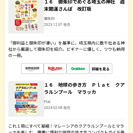
１６ 御朱印でめぐる埼玉の神社 週
末開運さんぽ 改訂版
御朱印
2023.12.07 発売
「御利益と御朱印が凄い」を基準に、埼玉県内に数千社ある神
社から厳選して御朱印を紹介。ビギナーに優しく、ツウも納得
の一冊。
詳細を見る
１６ 地球の歩き方 Ｐｌａｔ クア
ラルンプール マラッカ
Plat
2024.02.08 発売
これ１冊にすべて凝縮！マレーシアのクアラルンプールとマラ
ッカを楽しむ、携帯に便利な地球の歩き方コンパクトガイド最