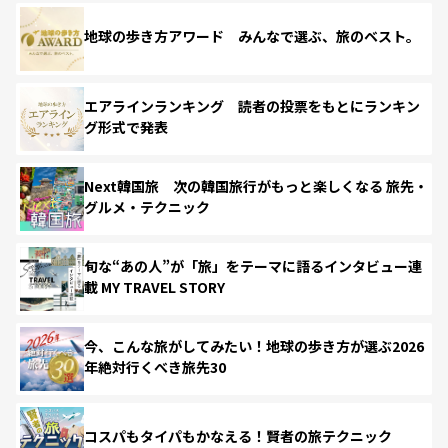
地球の歩き方アワード みんなで選ぶ、旅のベスト。
エアラインランキング 読者の投票をもとにランキン
グ形式で発表
Next韓国旅 次の韓国旅行がもっと楽しくなる 旅先・
グルメ・テクニック
旬な“あの人”が「旅」をテーマに語るインタビュー連
載 MY TRAVEL STORY
今、こんな旅がしてみたい！地球の歩き方が選ぶ2026
年絶対行くべき旅先30
コスパもタイパもかなえる！賢者の旅テクニック