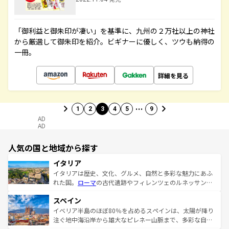
「御利益と御朱印が凄い」を基準に、九州の２万社以上の神社
から厳選して御朱印を紹介。ビギナーに優しく、ツウも納得の
一冊。
詳細を見る
…
1
2
3
4
5
9
AD
AD
人気の国と地域から探す
イタリア
イタリアは歴史、文化、グルメ、自然と多彩な魅力にあふ
れた国。
ローマ
の古代遺跡やフィレンツェのルネッサンス
美術、ヴェネツィアの運河など、歴史あるスポットはもち
スペイン
ろん、トスカーナの美しい田園風景やアマルフィ海岸の絶
景など、自然景観も見逃せない。観光の合間には、本場の
イベリア半島のほぼ80％を占めるスペインは、太陽が降り
ピザやパスタなど、絶品のイタリア料理を堪能することも
注ぐ地中海沿岸から雄大なピレネー山脈まで、多彩な自然
できる。朝目覚めてから夜眠るまで、すべての瞬間を楽し
と文化が詰まったヨーロッパ屈指の旅行先だ。多様な地域