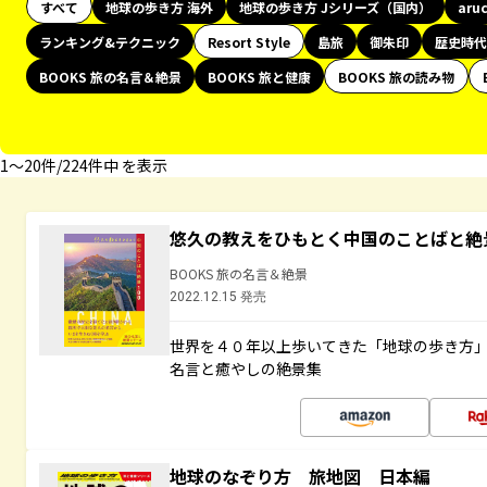
すべて
地球の歩き方 海外
地球の歩き方 Jシリーズ（国内）
aru
ランキング&テクニック
Resort Style
島旅
御朱印
歴史時代
BOOKS 旅の名言＆絶景
BOOKS 旅と健康
BOOKS 旅の読み物
1〜20件/224件中 を表示
悠久の教えをひもとく中国のことばと絶
BOOKS 旅の名言＆絶景
2022.12.15 発売
世界を４０年以上歩いてきた「地球の歩き方
名言と癒やしの絶景集
地球のなぞり方 旅地図 日本編