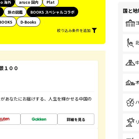
co 海外
aruco 国内
Plat
国と地
旅の図鑑
BOOKS スペシャルコラボ
BOOKS
D-Books
絞り込み条件を追加
景１００
」があなたにお届けする、人生を輝かせる中国の
詳細を見る