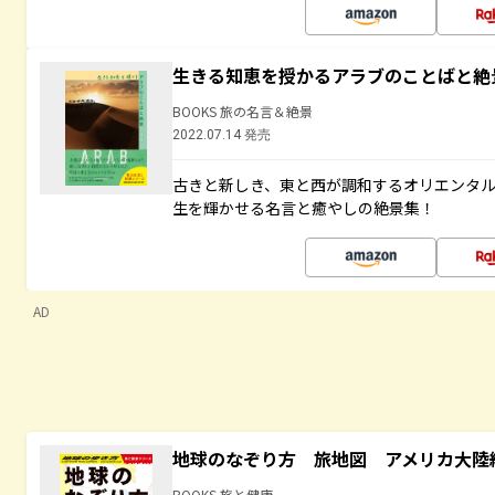
生きる知恵を授かるアラブのことばと絶
BOOKS 旅の名言＆絶景
2022.07.14 発売
古きと新しき、東と西が調和するオリエンタ
生を輝かせる名言と癒やしの絶景集！
AD
地球のなぞり方 旅地図 アメリカ大陸
BOOKS 旅と健康