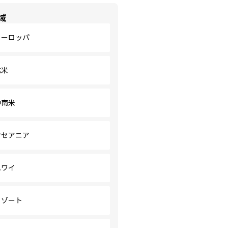
域
ヨーロッパ
北米
中南米
オセアニア
ハワイ
リゾート