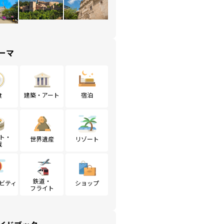
ーマ
食
建築・アート
宿泊
ト・
世界遺産
リゾート
戦
鉄道・
ビティ
ショップ
フライト