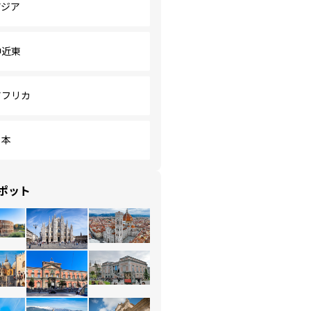
アジア
中近東
アフリカ
日本
ポット