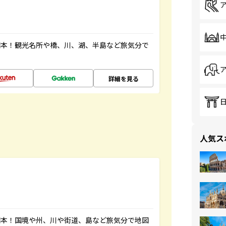
図本！観光名所や橋、川、湖、半島など旅気分で
詳細を見る
人気ス
図本！国境や州、川や街道、島など旅気分で地図