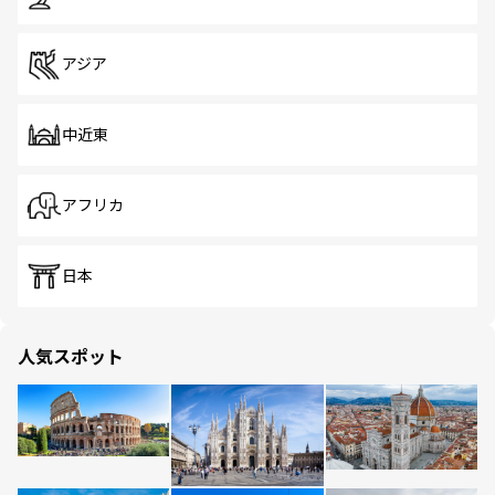
アジア
中近東
アフリカ
日本
人気スポット