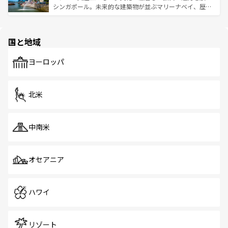
た文化、そして多様な観光資源が、訪れる旅人を魅了し続
うな絶景から文化的な体験まで、香港を存分に楽しみ尽く
シンガポール。未来的な建築物が並ぶマリーナベイ、歴史
ける。 なお、新着のタイ情報は
コンテンツ一覧
を参照して
そう。 なお、新着の香港情報は
コンテンツ一覧
を参照して
と伝統を感じられるエスニックタウン、多数の緑豊かな公
ほしい。
ほしい。
園や自然保護区など、自然が調和した近代的な景観と文化
の多様性あふれるカラフルな町は、どこを歩いても新しい
国と地域
発見がある。さらに、治安のよさや充実した公共交通機関
も、旅行者にとっては魅力的なポイント。グルメも豊富
で、ホーカーズは地元の風情を楽しめる外せないスポット
ヨーロッパ
だ。訪れる人を飽きさせないシンガポールで、多様な魅力
を体感しよう。 なお、新着のシンガポール情報は
コンテン
ツ一覧
を参照してほしい。
北米
中南米
オセアニア
ハワイ
リゾート