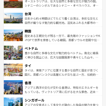
文化が魅力。旅行者はアメリカの各地域で異なる魅力を楽
島だが、静かな自然を求めるならマウイ島やカウアイ島が
オーストラリアは、壮大な自然と多様な文化が魅力の国。
しみながら、その多様性と豊かな歴史を感じることができ
おすすめ。エメラルドグリーンに輝く海をはじめ、豊かな
シドニーのシンボルであるシドニー・オペラハウス、オー
るだろう。車でのロードトリップや列車の旅も、アメリカ
文化や歴史が息づいている。「アロハスピリット」と呼ば
ストラリア東海岸北部に広がる大サンゴ礁地帯グレートバ
ならではの贅沢な旅のスタイルだ。 なお、新着のアメリカ
台湾
れるおもてなしの心で訪れる人々を迎えてくれるハワイの
リアリーフや大陸中央部にそびえるウルル（エアーズロッ
情報は
コンテンツ一覧
を参照してほしい。
人々、おいしいローカルフードやハワイアンミュージッ
ク）、タスマニアの美しい原生林やケアンズの熱帯雨林な
日本から約４時間ほどでたどり着く台湾は、多彩な文化と
ク、伝統的なフラダンスなど、すべてがハワイの魅力を彩
ど、見どころがたくさん。また、カフェやワイン、オージ
自然が織りなす魅力的な観光地。活気あふれる大都市の台
っている。訪れるたびに新しい発見と感動が待っているハ
ービーフなどの食文化も豊かで、美味しいものであふれて
北やノスタルジックな町並みが人気な九份（ジォウフェ
ワイを、存分に味わってほしい。 なお、新着のハワイ情報
韓国
いる。アクティビティも充実しており、サーフィンやダイ
ン）、静ひつな山岳地帯である台湾東部など、都市の喧騒
は
コンテンツ一覧
を参照してほしい。
ビング、ハイキングなど、アウトドア好きにはたまらな
と山間の静けさが共存しており、訪れる人に新しい発見と
歴史ある王朝文化が残る一方で、最先端のファッションやK
い。オーストラリアの多彩な魅力を存分に味わいつくそ
驚きをもたらしてくれる。また、奥深い台湾の食文化も魅
-POPで世界を席巻している韓国。首都ソウルの宮殿や伝統
う。 なお、新着のオーストラリア情報は
コンテンツ一覧
を
力で、夜市などの屋台グルメから高級料理、ヘルシーで美
家屋が並ぶエリアでは韓国の歴史と文化に浸ることがで
参照してほしい。
ベトナム
容にもいいと評判のスイーツなど、バラエティ豊かな料理
き、地方に足を延ばせば四季折々の自然美を楽しむことが
が味わえる。 なお、新着の台湾情報は
コンテンツ一覧
を参
できる。そして、キムチや焼肉、絶品のストリートフード
豊かな自然と多様な文化が魅力的なベトナム。南北に細長
照してほしい。
まで、さまざまな韓国料理が待っている。夜には、韓国な
く伸びる国土には、広大な田園風景や青々とした山々、世
らではのナイトライフも堪能できる。あたたかいホスピタ
界遺産に登録された壮大な自然景観が点在し、都市部では
タイ
リティに包まれながら、韓国の多彩な魅力を心ゆくまで味
急速な発展と共に伝統が息づく。ハノイの古い町並みやホ
わってみてほしい。 なお、新着の韓国情報は
コンテンツ一
ーチミン市のフランス統治時代の建物も、独特の雰囲気を
タイは、東南アジアに位置する豊かな自然と歴史が息づく
覧
を参照してほしい。
醸し出している。また、バラエティの豊かさとおいしさで
国だ。首都バンコクは高層ビルが立ち並ぶ一方、伝統的な
世界中の食通を魅了してやまないベトナム料理も魅力のひ
寺院や市場がいたるところに点在し、古きよき文化と現代
香港
とつ。フォーやバインミー、ベトナムコーヒーなどは、ぜ
の活気が交差している。北部ではチェンマイなどの山岳地
ひ現地で味わいたい。どの地域を訪れてもあたたかい人々
帯で自然と触れ合い、南部ではプーケットやクラビの美し
アジアと西洋の文化が交わる香港は、特有のエネルギーを
が旅行者を迎えてくれるので、きっと忘れられない旅にな
いビーチでリゾート気分を楽しむことができる。タイ料理
もっている。ヴィクトリア湾に広がる壮大な景色、近未来
るはずだ。 なお、新着のベトナム情報は
コンテンツ一覧
を
は世界的に有名で、屋台から高級レストランまで味覚を刺
的なアートスポット、そして歴史と現代が融合した町並
参照してほしい。
シンガポール
激する。気候は一年中温暖で、どの季節にも異なる楽しみ
み、どこを訪れても感動するはず。観光スポットが密集し
が待っている。親しみやすいタイの人々、仏教を中心とし
ており、効率よく見どころを回れるのも魅力。息をのむよ
アジアの交差点として多文化が融合した独自の魅力を放つ