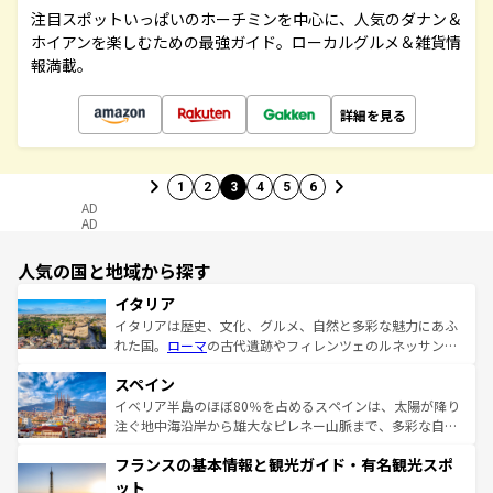
注目スポットいっぱいのホーチミンを中心に、人気のダナン＆
ホイアンを楽しむための最強ガイド。ローカルグルメ＆雑貨情
報満載。
詳細を見る
1
2
3
4
5
6
AD
AD
人気の国と地域から探す
イタリア
イタリアは歴史、文化、グルメ、自然と多彩な魅力にあふ
れた国。
ローマ
の古代遺跡やフィレンツェのルネッサンス
美術、ヴェネツィアの運河など、歴史あるスポットはもち
スペイン
ろん、トスカーナの美しい田園風景やアマルフィ海岸の絶
景など、自然景観も見逃せない。観光の合間には、本場の
イベリア半島のほぼ80％を占めるスペインは、太陽が降り
ピザやパスタなど、絶品のイタリア料理を堪能することも
注ぐ地中海沿岸から雄大なピレネー山脈まで、多彩な自然
できる。朝目覚めてから夜眠るまで、すべての瞬間を楽し
と文化が詰まったヨーロッパ屈指の旅行先だ。多様な地域
フランスの基本情報と観光ガイド・有名観光スポ
ませてくれるイタリアで、忘れられない旅をしてみよう！
文化が根付くこの国では、情熱的なフラメンコ、熱気あふ
なお、新着のイタリア情報は
コンテンツ一覧
を参照してほ
れる闘牛、そして美味しいタパスが生活の一部となってい
ット