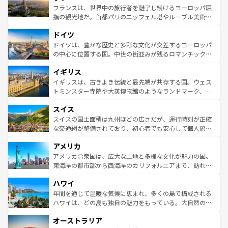
しい。
る。首都マドリードの洗練された雰囲気や、バルセロナの
フランスは、世界中の旅行者を魅了し続けるヨーロッパ屈
アートに溢れた街角から、地方では古代ローマ遺跡や中世
指の観光地だ。首都パリのエッフェル塔やルーブル美術館
の城塞都市、穏やかなビーチリゾートまで多彩な表情を見
といった象徴的なスポットから、田舎町の古風な美しさま
せる。地方によって風土や気候が異なるスペインはその個
ドイツ
で、幅広い魅力が詰まっている。華麗な宮殿、歴史的な大
性で訪れる人を魅了する。 なお、新着のスペイン情報は
コ
聖堂、美しいビーチ、そして豊かな自然が、訪れる者を心
ドイツは、豊かな歴史と多彩な文化が交差するヨーロッパ
ンテンツ一覧
を参照してほしい。
から魅了する。また、フランスは美食の国としても知ら
の中心に位置する国。中世の街並みが残るロマンチック街
れ、フランス料理はユネスコ無形文化遺産にも登録されて
道から、未来を先取りするようなモダンな都市まで多様な
イギリス
いる。シャンパンの発祥地であるランス、プロヴァンスの
顔を持つこの国は、どこを歩いても飽きることがない。ベ
香り高いラベンダー畑など、多彩な楽しみ方が可能だ。さ
ルリンの文化的活気、バイエルン州のアルプスの絶景、そ
イギリスは、古きよき伝統と最先端が共存する国。ウェス
らに、パリ以外の地域にも魅力が溢れており、どの街角に
してライン川沿いのワイン畑といった風景は必見。ビール
トミンスター寺院や大英博物館のようなランドマーク、歴
も豊かな歴史と文化が息づいている。パリ以外の個性あふ
とソーセージを味わいながら地元の人と過ごす楽しい時間
史ある大学都市、美しい丘陵地帯や牧歌的な風景など、エ
れる地方に足を運ぶとそれぞれで全く異なる文化を体験で
スイス
は、お酒好きな人にはぜひ体験してほしい。 なお、新着の
リアごとに異なる魅力がある。また、優雅なアフタヌーン
きるだろう。 なお、新着のフランス情報は
コンテンツ一覧
ドイツ情報は
コンテンツ一覧
を参照してほしい。
ティー、ビール好きにはたまらない英国パブ、サッカー観
スイスの国土面積は九州ほどの広さだが、運行時刻が正確
を参照してほしい。
戦など、本場だからこそできる体験も豊富。イギリスを旅
な交通網が整備されており、初心者でも安心して個人旅行
して楽しみつくそう。 なお、新着のイギリス情報は
コンテ
を楽しめる。日本同様に時刻表どおりの旅が可能だ。中世
アメリカ
ンツ一覧
を参照してほしい。
の建物がそのまま残る町や、スイスならではのユニークな
博物館もあり、アルプス観光だけでなく町歩きも満喫する
アメリカ合衆国は、広大な土地と多様な文化が魅力の国。
ことができる。国民の所得が高いため物価も高いが、旅行
東海岸の都市部から西海岸のカリフォルニアまで、訪れる
者向けの交通パス提供のサービスもあり、うまく活用すれ
場所ごとに異なる風景と体験が待っている。ニューヨーク
ハワイ
ば市内交通費無料で観光を楽しむこともできる。 なお、新
のような巨大都市は、観光、ショッピング、エンターテイ
着のスイス情報は
コンテンツ一覧
を参照してほしい。
ンメントが詰まった刺激的なスポットだ。一方、アメリカ
年間を通じて温暖な気候に恵まれ、多くの島で構成される
西部には大自然が広がり、グランドキャニオンやイエロー
ハワイは、どの島も独自の魅力をもっている。大自然の神
ストーン国立公園といった絶景が堪能できる。さらに、南
秘を感じたいなら、火山が生み出した壮大な景観を誇るハ
オーストラリア
部のニューオーリンズでは、音楽と美食が融合した独特の
ワイ島は見逃せない。また、定番の観光地といえばオアフ