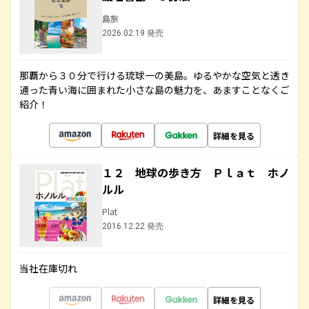
島旅
2026.02.19 発売
那覇から３０分で行ける琉球一の美島。ゆるやかな空気と透き
通った青い海に囲まれた小さな島の魅力を、あますことなくご
紹介！
詳細を見る
１２ 地球の歩き方 Ｐｌａｔ ホノ
ルル
Plat
2016.12.22 発売
当社在庫切れ
詳細を見る