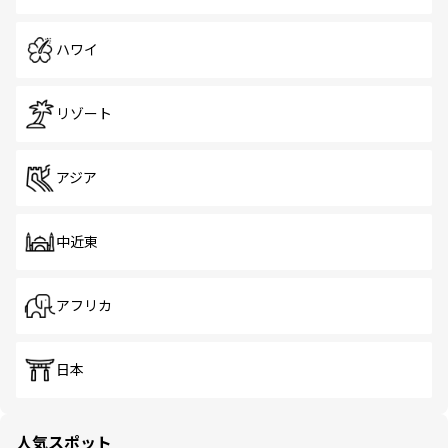
ハワイ
リゾート
アジア
中近東
アフリカ
日本
人気スポット