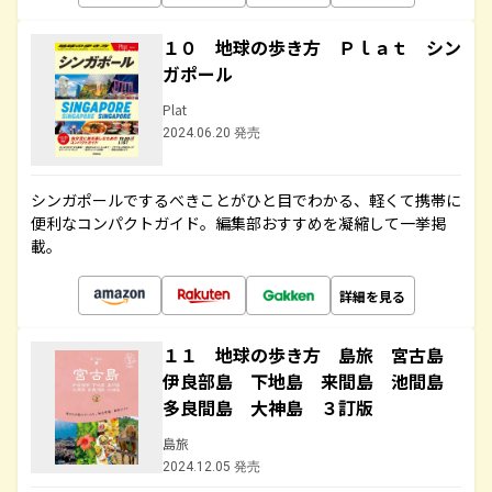
１０ 地球の歩き方 Ｐｌａｔ シン
ガポール
Plat
2024.06.20 発売
シンガポールでするべきことがひと目でわかる、軽くて携帯に
便利なコンパクトガイド。編集部おすすめを凝縮して一挙掲
載。
詳細を見る
１１ 地球の歩き方 島旅 宮古島
伊良部島 下地島 来間島 池間島
多良間島 大神島 ３訂版
島旅
2024.12.05 発売