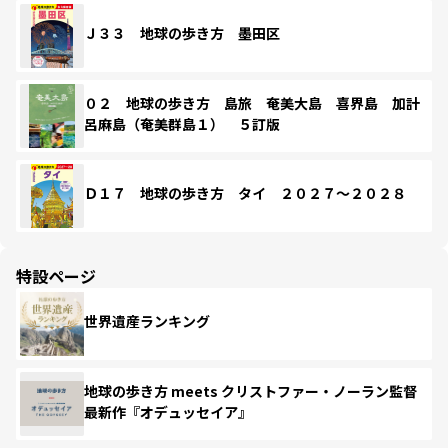
Ｊ３３ 地球の歩き方 墨田区
０２ 地球の歩き方 島旅 奄美大島 喜界島 加計
呂麻島（奄美群島１） ５訂版
Ｄ１７ 地球の歩き方 タイ ２０２７～２０２８
特設ページ
世界遺産ランキング
地球の歩き方 meets クリストファー・ノーラン監督
最新作『オデュッセイア』