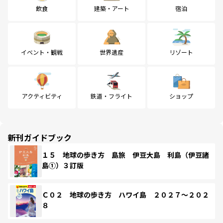
飲食
建築・アート
宿泊
イベント・観戦
世界遺産
リゾート
アクティビティ
鉄道・フライト
ショップ
新刊ガイドブック
１５ 地球の歩き方 島旅 伊豆大島 利島（伊豆諸
島①）３訂版
Ｃ０２ 地球の歩き方 ハワイ島 ２０２７～２０２
８