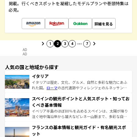
掲載。行くべきスポットを凝縮したモデルプランや巻頭特集は
必見。
詳細を見る
…
1
2
3
4
7
AD
AD
人気の国と地域から探す
イタリア
イタリアは歴史、文化、グルメ、自然と多彩な魅力にあふ
れた国。
ローマ
の古代遺跡やフィレンツェのルネッサンス
美術、ヴェネツィアの運河など、歴史あるスポットはもち
スペインの観光ポイントと人気スポット・知ってお
ろん、トスカーナの美しい田園風景やアマルフィ海岸の絶
景など、自然景観も見逃せない。観光の合間には、本場の
くべき基本情報
ピザやパスタなど、絶品のイタリア料理を堪能することも
イベリア半島のほぼ80％を占めるスペインは、太陽が降り
できる。朝目覚めてから夜眠るまで、すべての瞬間を楽し
注ぐ地中海沿岸から雄大なピレネー山脈まで、多彩な自然
ませてくれるイタリアで、忘れられない旅をしてみよう！
と文化が詰まったヨーロッパ屈指の旅行先だ。多様な地域
なお、新着のイタリア情報は
コンテンツ一覧
を参照してほ
フランスの基本情報と観光ガイド・有名観光スポ
文化が根付くこの国では、情熱的なフラメンコ、熱気あふ
しい。
れる闘牛、そして美味しいタパスが生活の一部となってい
ット