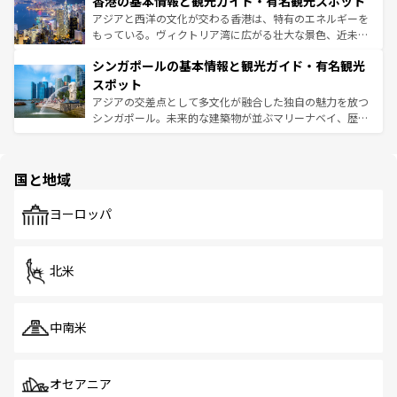
香港の基本情報と観光ガイド・有名観光スポット
とつ。フォーやバインミー、ベトナムコーヒーなどは、ぜ
の活気が交差している。北部ではチェンマイなどの山岳地
ひ現地で味わいたい。どの地域を訪れてもあたたかい人々
帯で自然と触れ合い、南部ではプーケットやクラビの美し
アジアと西洋の文化が交わる香港は、特有のエネルギーを
が旅行者を迎えてくれるので、きっと忘れられない旅にな
いビーチでリゾート気分を楽しむことができる。タイ料理
もっている。ヴィクトリア湾に広がる壮大な景色、近未来
るはずだ。 なお、新着のベトナム情報は
コンテンツ一覧
を
は世界的に有名で、屋台から高級レストランまで味覚を刺
的なアートスポット、そして歴史と現代が融合した町並
参照してほしい。
シンガポールの基本情報と観光ガイド・有名観光
激する。気候は一年中温暖で、どの季節にも異なる楽しみ
み、どこを訪れても感動するはず。観光スポットが密集し
が待っている。親しみやすいタイの人々、仏教を中心とし
ており、効率よく見どころを回れるのも魅力。息をのむよ
スポット
た文化、そして多様な観光資源が、訪れる旅人を魅了し続
うな絶景から文化的な体験まで、香港を存分に楽しみ尽く
アジアの交差点として多文化が融合した独自の魅力を放つ
ける。 なお、新着のタイ情報は
コンテンツ一覧
を参照して
そう。 なお、新着の香港情報は
コンテンツ一覧
を参照して
シンガポール。未来的な建築物が並ぶマリーナベイ、歴史
ほしい。
ほしい。
と伝統を感じられるエスニックタウン、多数の緑豊かな公
園や自然保護区など、自然が調和した近代的な景観と文化
の多様性あふれるカラフルな町は、どこを歩いても新しい
国と地域
発見がある。さらに、治安のよさや充実した公共交通機関
も、旅行者にとっては魅力的なポイント。グルメも豊富
で、ホーカーズは地元の風情を楽しめる外せないスポット
ヨーロッパ
だ。訪れる人を飽きさせないシンガポールで、多様な魅力
を体感しよう。 なお、新着のシンガポール情報は
コンテン
ツ一覧
を参照してほしい。
北米
中南米
オセアニア