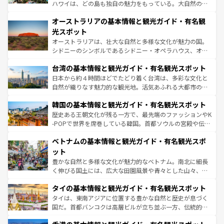
ストーン国立公園といった絶景が堪能できる。さらに、南
ハワイは、どの島も独自の魅力をもっている。大自然の神
部のニューオーリンズでは、音楽と美食が融合した独特の
秘を感じたいなら、火山が生み出した壮大な景観を誇るハ
文化が魅力。旅行者はアメリカの各地域で異なる魅力を楽
オーストラリアの基本情報と観光ガイド・有名観
ワイ島は見逃せない。また、定番の観光地といえばオアフ
しみながら、その多様性と豊かな歴史を感じることができ
島だが、静かな自然を求めるならマウイ島やカウアイ島が
光スポット
るだろう。車でのロードトリップや列車の旅も、アメリカ
おすすめ。エメラルドグリーンに輝く海をはじめ、豊かな
オーストラリアは、壮大な自然と多様な文化が魅力の国。
ならではの贅沢な旅のスタイルだ。 なお、新着のアメリカ
文化や歴史が息づいている。「アロハスピリット」と呼ば
シドニーのシンボルであるシドニー・オペラハウス、オー
情報は
コンテンツ一覧
を参照してほしい。
れるおもてなしの心で訪れる人々を迎えてくれるハワイの
ストラリア東海岸北部に広がる大サンゴ礁地帯グレートバ
人々、おいしいローカルフードやハワイアンミュージッ
台湾の基本情報と観光ガイド・有名観光スポット
リアリーフや大陸中央部にそびえるウルル（エアーズロッ
ク、伝統的なフラダンスなど、すべてがハワイの魅力を彩
ク）、タスマニアの美しい原生林やケアンズの熱帯雨林な
日本から約４時間ほどでたどり着く台湾は、多彩な文化と
っている。訪れるたびに新しい発見と感動が待っているハ
ど、見どころがたくさん。また、カフェやワイン、オージ
自然が織りなす魅力的な観光地。活気あふれる大都市の台
ワイを、存分に味わってほしい。 なお、新着のハワイ情報
ービーフなどの食文化も豊かで、美味しいものであふれて
北やノスタルジックな町並みが人気な九份（ジォウフェ
は
コンテンツ一覧
を参照してほしい。
韓国の基本情報と観光ガイド・有名観光スポット
いる。アクティビティも充実しており、サーフィンやダイ
ン）、静ひつな山岳地帯である台湾東部など、都市の喧騒
ビング、ハイキングなど、アウトドア好きにはたまらな
と山間の静けさが共存しており、訪れる人に新しい発見と
歴史ある王朝文化が残る一方で、最先端のファッションやK
い。オーストラリアの多彩な魅力を存分に味わいつくそ
驚きをもたらしてくれる。また、奥深い台湾の食文化も魅
-POPで世界を席巻している韓国。首都ソウルの宮殿や伝統
う。 なお、新着のオーストラリア情報は
コンテンツ一覧
を
力で、夜市などの屋台グルメから高級料理、ヘルシーで美
家屋が並ぶエリアでは韓国の歴史と文化に浸ることがで
参照してほしい。
ベトナムの基本情報と観光ガイド・有名観光スポ
容にもいいと評判のスイーツなど、バラエティ豊かな料理
き、地方に足を延ばせば四季折々の自然美を楽しむことが
が味わえる。 なお、新着の台湾情報は
コンテンツ一覧
を参
できる。そして、キムチや焼肉、絶品のストリートフード
ット
照してほしい。
まで、さまざまな韓国料理が待っている。夜には、韓国な
豊かな自然と多様な文化が魅力的なベトナム。南北に細長
らではのナイトライフも堪能できる。あたたかいホスピタ
く伸びる国土には、広大な田園風景や青々とした山々、世
リティに包まれながら、韓国の多彩な魅力を心ゆくまで味
界遺産に登録された壮大な自然景観が点在し、都市部では
わってみてほしい。 なお、新着の韓国情報は
コンテンツ一
タイの基本情報と観光ガイド・有名観光スポット
急速な発展と共に伝統が息づく。ハノイの古い町並みやホ
覧
を参照してほしい。
ーチミン市のフランス統治時代の建物も、独特の雰囲気を
タイは、東南アジアに位置する豊かな自然と歴史が息づく
醸し出している。また、バラエティの豊かさとおいしさで
国だ。首都バンコクは高層ビルが立ち並ぶ一方、伝統的な
世界中の食通を魅了してやまないベトナム料理も魅力のひ
寺院や市場がいたるところに点在し、古きよき文化と現代