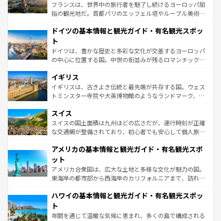
る。首都マドリードの洗練された雰囲気や、バルセロナの
フランスは、世界中の旅行者を魅了し続けるヨーロッパ屈
アートに溢れた街角から、地方では古代ローマ遺跡や中世
指の観光地だ。首都パリのエッフェル塔やルーブル美術館
の城塞都市、穏やかなビーチリゾートまで多彩な表情を見
といった象徴的なスポットから、田舎町の古風な美しさま
せる。地方によって風土や気候が異なるスペインはその個
ドイツの基本情報と観光ガイド・有名観光スポッ
で、幅広い魅力が詰まっている。華麗な宮殿、歴史的な大
性で訪れる人を魅了する。 なお、新着のスペイン情報は
コ
聖堂、美しいビーチ、そして豊かな自然が、訪れる者を心
ト
ンテンツ一覧
を参照してほしい。
から魅了する。また、フランスは美食の国としても知ら
ドイツは、豊かな歴史と多彩な文化が交差するヨーロッパ
れ、フランス料理はユネスコ無形文化遺産にも登録されて
の中心に位置する国。中世の街並みが残るロマンチック街
いる。シャンパンの発祥地であるランス、プロヴァンスの
道から、未来を先取りするようなモダンな都市まで多様な
香り高いラベンダー畑など、多彩な楽しみ方が可能だ。さ
イギリス
顔を持つこの国は、どこを歩いても飽きることがない。ベ
らに、パリ以外の地域にも魅力が溢れており、どの街角に
ルリンの文化的活気、バイエルン州のアルプスの絶景、そ
イギリスは、古きよき伝統と最先端が共存する国。ウェス
も豊かな歴史と文化が息づいている。パリ以外の個性あふ
してライン川沿いのワイン畑といった風景は必見。ビール
トミンスター寺院や大英博物館のようなランドマーク、歴
れる地方に足を運ぶとそれぞれで全く異なる文化を体験で
とソーセージを味わいながら地元の人と過ごす楽しい時間
史ある大学都市、美しい丘陵地帯や牧歌的な風景など、エ
きるだろう。 なお、新着のフランス情報は
コンテンツ一覧
スイス
は、お酒好きな人にはぜひ体験してほしい。 なお、新着の
リアごとに異なる魅力がある。また、優雅なアフタヌーン
を参照してほしい。
ドイツ情報は
コンテンツ一覧
を参照してほしい。
ティー、ビール好きにはたまらない英国パブ、サッカー観
スイスの国土面積は九州ほどの広さだが、運行時刻が正確
戦など、本場だからこそできる体験も豊富。イギリスを旅
な交通網が整備されており、初心者でも安心して個人旅行
して楽しみつくそう。 なお、新着のイギリス情報は
コンテ
を楽しめる。日本同様に時刻表どおりの旅が可能だ。中世
アメリカの基本情報と観光ガイド・有名観光スポ
ンツ一覧
を参照してほしい。
の建物がそのまま残る町や、スイスならではのユニークな
博物館もあり、アルプス観光だけでなく町歩きも満喫する
ット
ことができる。国民の所得が高いため物価も高いが、旅行
アメリカ合衆国は、広大な土地と多様な文化が魅力の国。
者向けの交通パス提供のサービスもあり、うまく活用すれ
東海岸の都市部から西海岸のカリフォルニアまで、訪れる
ば市内交通費無料で観光を楽しむこともできる。 なお、新
場所ごとに異なる風景と体験が待っている。ニューヨーク
着のスイス情報は
コンテンツ一覧
を参照してほしい。
ハワイの基本情報と観光ガイド・有名観光スポッ
のような巨大都市は、観光、ショッピング、エンターテイ
ンメントが詰まった刺激的なスポットだ。一方、アメリカ
ト
西部には大自然が広がり、グランドキャニオンやイエロー
年間を通じて温暖な気候に恵まれ、多くの島で構成される