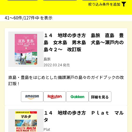
絞り込み条件を追加
41〜60件/127件中 を表示
１４ 地球の歩き方 島旅 直島 豊
島 女木島 男木島 犬島～瀬戸内の
島々２～ 改訂版
島旅
2022.03.24 発売
直島・豊島をはじめとした備讃瀬戸の島々のガイドブックの改
訂版！
詳細を見る
１４ 地球の歩き方 Ｐｌａｔ マル
タ
Plat