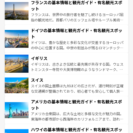
なお、新着のイタリア情報は
コンテンツ一覧
を参照してほ
フランスの基本情報と観光ガイド・有名観光スポ
文化が根付くこの国では、情熱的なフラメンコ、熱気あふ
しい。
れる闘牛、そして美味しいタパスが生活の一部となってい
ット
る。首都マドリードの洗練された雰囲気や、バルセロナの
フランスは、世界中の旅行者を魅了し続けるヨーロッパ屈
アートに溢れた街角から、地方では古代ローマ遺跡や中世
指の観光地だ。首都パリのエッフェル塔やルーブル美術館
の城塞都市、穏やかなビーチリゾートまで多彩な表情を見
といった象徴的なスポットから、田舎町の古風な美しさま
せる。地方によって風土や気候が異なるスペインはその個
ドイツの基本情報と観光ガイド・有名観光スポッ
で、幅広い魅力が詰まっている。華麗な宮殿、歴史的な大
性で訪れる人を魅了する。 なお、新着のスペイン情報は
コ
聖堂、美しいビーチ、そして豊かな自然が、訪れる者を心
ト
ンテンツ一覧
を参照してほしい。
から魅了する。また、フランスは美食の国としても知ら
ドイツは、豊かな歴史と多彩な文化が交差するヨーロッパ
れ、フランス料理はユネスコ無形文化遺産にも登録されて
の中心に位置する国。中世の街並みが残るロマンチック街
いる。シャンパンの発祥地であるランス、プロヴァンスの
道から、未来を先取りするようなモダンな都市まで多様な
香り高いラベンダー畑など、多彩な楽しみ方が可能だ。さ
イギリス
顔を持つこの国は、どこを歩いても飽きることがない。ベ
らに、パリ以外の地域にも魅力が溢れており、どの街角に
ルリンの文化的活気、バイエルン州のアルプスの絶景、そ
イギリスは、古きよき伝統と最先端が共存する国。ウェス
も豊かな歴史と文化が息づいている。パリ以外の個性あふ
してライン川沿いのワイン畑といった風景は必見。ビール
トミンスター寺院や大英博物館のようなランドマーク、歴
れる地方に足を運ぶとそれぞれで全く異なる文化を体験で
とソーセージを味わいながら地元の人と過ごす楽しい時間
史ある大学都市、美しい丘陵地帯や牧歌的な風景など、エ
きるだろう。 なお、新着のフランス情報は
コンテンツ一覧
スイス
は、お酒好きな人にはぜひ体験してほしい。 なお、新着の
リアごとに異なる魅力がある。また、優雅なアフタヌーン
を参照してほしい。
ドイツ情報は
コンテンツ一覧
を参照してほしい。
ティー、ビール好きにはたまらない英国パブ、サッカー観
スイスの国土面積は九州ほどの広さだが、運行時刻が正確
戦など、本場だからこそできる体験も豊富。イギリスを旅
な交通網が整備されており、初心者でも安心して個人旅行
して楽しみつくそう。 なお、新着のイギリス情報は
コンテ
を楽しめる。日本同様に時刻表どおりの旅が可能だ。中世
アメリカの基本情報と観光ガイド・有名観光スポ
ンツ一覧
を参照してほしい。
の建物がそのまま残る町や、スイスならではのユニークな
博物館もあり、アルプス観光だけでなく町歩きも満喫する
ット
ことができる。国民の所得が高いため物価も高いが、旅行
アメリカ合衆国は、広大な土地と多様な文化が魅力の国。
者向けの交通パス提供のサービスもあり、うまく活用すれ
東海岸の都市部から西海岸のカリフォルニアまで、訪れる
ば市内交通費無料で観光を楽しむこともできる。 なお、新
場所ごとに異なる風景と体験が待っている。ニューヨーク
着のスイス情報は
コンテンツ一覧
を参照してほしい。
ハワイの基本情報と観光ガイド・有名観光スポッ
のような巨大都市は、観光、ショッピング、エンターテイ