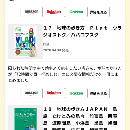
詳細を見る
１７ 地球の歩き方 Ｐｌａｔ ウラ
ジオストク／ハバロフスク
Plat
2020.04.08 発売
限られた時間の中で効率よく旅をしたい皆さん、地球の歩き方
が「72時間で目一杯楽しむ」のに必要な情報だけを一冊にま
とめました
詳細を見る
１８ 地球の歩き方ＪＡＰＡＮ 島
旅 たけとみの島々 竹富島 西表
島 波照間島 小浜島 黒島 鳩間
島 新城島 由布島 加屋真島