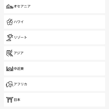
オセアニア
ハワイ
リゾート
アジア
中近東
アフリカ
日本