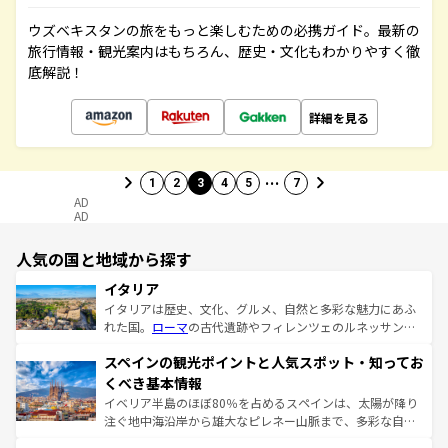
ウズベキスタンの旅をもっと楽しむための必携ガイド。最新の
旅行情報・観光案内はもちろん、歴史・文化もわかりやすく徹
底解説！
詳細を見る
…
1
2
3
4
5
7
AD
AD
人気の国と地域から探す
イタリア
イタリアは歴史、文化、グルメ、自然と多彩な魅力にあふ
れた国。
ローマ
の古代遺跡やフィレンツェのルネッサンス
美術、ヴェネツィアの運河など、歴史あるスポットはもち
スペインの観光ポイントと人気スポット・知ってお
ろん、トスカーナの美しい田園風景やアマルフィ海岸の絶
景など、自然景観も見逃せない。観光の合間には、本場の
くべき基本情報
ピザやパスタなど、絶品のイタリア料理を堪能することも
イベリア半島のほぼ80％を占めるスペインは、太陽が降り
できる。朝目覚めてから夜眠るまで、すべての瞬間を楽し
注ぐ地中海沿岸から雄大なピレネー山脈まで、多彩な自然
ませてくれるイタリアで、忘れられない旅をしてみよう！
と文化が詰まったヨーロッパ屈指の旅行先だ。多様な地域