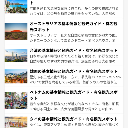
ンメントが詰まった刺激的なスポットだ。一方、アメリカ
ト
西部には大自然が広がり、グランドキャニオンやイエロー
年間を通じて温暖な気候に恵まれ、多くの島で構成される
ストーン国立公園といった絶景が堪能できる。さらに、南
ハワイは、どの島も独自の魅力をもっている。大自然の神
部のニューオーリンズでは、音楽と美食が融合した独特の
秘を感じたいなら、火山が生み出した壮大な景観を誇るハ
文化が魅力。旅行者はアメリカの各地域で異なる魅力を楽
オーストラリアの基本情報と観光ガイド・有名観
ワイ島は見逃せない。また、定番の観光地といえばオアフ
しみながら、その多様性と豊かな歴史を感じることができ
島だが、静かな自然を求めるならマウイ島やカウアイ島が
光スポット
るだろう。車でのロードトリップや列車の旅も、アメリカ
おすすめ。エメラルドグリーンに輝く海をはじめ、豊かな
オーストラリアは、壮大な自然と多様な文化が魅力の国。
ならではの贅沢な旅のスタイルだ。 なお、新着のアメリカ
文化や歴史が息づいている。「アロハスピリット」と呼ば
シドニーのシンボルであるシドニー・オペラハウス、オー
情報は
コンテンツ一覧
を参照してほしい。
れるおもてなしの心で訪れる人々を迎えてくれるハワイの
ストラリア東海岸北部に広がる大サンゴ礁地帯グレートバ
人々、おいしいローカルフードやハワイアンミュージッ
台湾の基本情報と観光ガイド・有名観光スポット
リアリーフや大陸中央部にそびえるウルル（エアーズロッ
ク、伝統的なフラダンスなど、すべてがハワイの魅力を彩
ク）、タスマニアの美しい原生林やケアンズの熱帯雨林な
日本から約４時間ほどでたどり着く台湾は、多彩な文化と
っている。訪れるたびに新しい発見と感動が待っているハ
ど、見どころがたくさん。また、カフェやワイン、オージ
自然が織りなす魅力的な観光地。活気あふれる大都市の台
ワイを、存分に味わってほしい。 なお、新着のハワイ情報
ービーフなどの食文化も豊かで、美味しいものであふれて
北やノスタルジックな町並みが人気な九份（ジォウフェ
は
コンテンツ一覧
を参照してほしい。
韓国の基本情報と観光ガイド・有名観光スポット
いる。アクティビティも充実しており、サーフィンやダイ
ン）、静ひつな山岳地帯である台湾東部など、都市の喧騒
ビング、ハイキングなど、アウトドア好きにはたまらな
と山間の静けさが共存しており、訪れる人に新しい発見と
歴史ある王朝文化が残る一方で、最先端のファッションやK
い。オーストラリアの多彩な魅力を存分に味わいつくそ
驚きをもたらしてくれる。また、奥深い台湾の食文化も魅
-POPで世界を席巻している韓国。首都ソウルの宮殿や伝統
う。 なお、新着のオーストラリア情報は
コンテンツ一覧
を
力で、夜市などの屋台グルメから高級料理、ヘルシーで美
家屋が並ぶエリアでは韓国の歴史と文化に浸ることがで
参照してほしい。
ベトナムの基本情報と観光ガイド・有名観光スポ
容にもいいと評判のスイーツなど、バラエティ豊かな料理
き、地方に足を延ばせば四季折々の自然美を楽しむことが
が味わえる。 なお、新着の台湾情報は
コンテンツ一覧
を参
できる。そして、キムチや焼肉、絶品のストリートフード
ット
照してほしい。
まで、さまざまな韓国料理が待っている。夜には、韓国な
豊かな自然と多様な文化が魅力的なベトナム。南北に細長
らではのナイトライフも堪能できる。あたたかいホスピタ
く伸びる国土には、広大な田園風景や青々とした山々、世
リティに包まれながら、韓国の多彩な魅力を心ゆくまで味
界遺産に登録された壮大な自然景観が点在し、都市部では
わってみてほしい。 なお、新着の韓国情報は
コンテンツ一
タイの基本情報と観光ガイド・有名観光スポット
急速な発展と共に伝統が息づく。ハノイの古い町並みやホ
覧
を参照してほしい。
ーチミン市のフランス統治時代の建物も、独特の雰囲気を
タイは、東南アジアに位置する豊かな自然と歴史が息づく