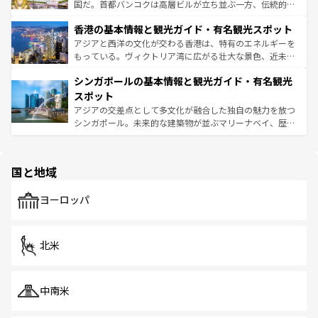
醸し出している。また、バラエティの豊かさとおいしさで
国だ。首都バンコクは高層ビルが立ち並ぶ一方、伝統的な
世界中の食通を魅了してやまないベトナム料理も魅力のひ
寺院や市場がいたるところに点在し、古きよき文化と現代
香港の基本情報と観光ガイド・有名観光スポット
とつ。フォーやバインミー、ベトナムコーヒーなどは、ぜ
の活気が交差している。北部ではチェンマイなどの山岳地
ひ現地で味わいたい。どの地域を訪れてもあたたかい人々
帯で自然と触れ合い、南部ではプーケットやクラビの美し
アジアと西洋の文化が交わる香港は、特有のエネルギーを
が旅行者を迎えてくれるので、きっと忘れられない旅にな
いビーチでリゾート気分を楽しむことができる。タイ料理
もっている。ヴィクトリア湾に広がる壮大な景色、近未来
るはずだ。 なお、新着のベトナム情報は
コンテンツ一覧
を
は世界的に有名で、屋台から高級レストランまで味覚を刺
的なアートスポット、そして歴史と現代が融合した町並
参照してほしい。
シンガポールの基本情報と観光ガイド・有名観光
激する。気候は一年中温暖で、どの季節にも異なる楽しみ
み、どこを訪れても感動するはず。観光スポットが密集し
が待っている。親しみやすいタイの人々、仏教を中心とし
ており、効率よく見どころを回れるのも魅力。息をのむよ
スポット
た文化、そして多様な観光資源が、訪れる旅人を魅了し続
うな絶景から文化的な体験まで、香港を存分に楽しみ尽く
アジアの交差点として多文化が融合した独自の魅力を放つ
ける。 なお、新着のタイ情報は
コンテンツ一覧
を参照して
そう。 なお、新着の香港情報は
コンテンツ一覧
を参照して
シンガポール。未来的な建築物が並ぶマリーナベイ、歴史
ほしい。
ほしい。
と伝統を感じられるエスニックタウン、多数の緑豊かな公
園や自然保護区など、自然が調和した近代的な景観と文化
の多様性あふれるカラフルな町は、どこを歩いても新しい
国と地域
発見がある。さらに、治安のよさや充実した公共交通機関
も、旅行者にとっては魅力的なポイント。グルメも豊富
で、ホーカーズは地元の風情を楽しめる外せないスポット
ヨーロッパ
だ。訪れる人を飽きさせないシンガポールで、多様な魅力
を体感しよう。 なお、新着のシンガポール情報は
コンテン
ツ一覧
を参照してほしい。
北米
中南米