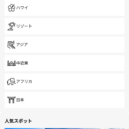
ハワイ
リゾート
アジア
中近東
アフリカ
日本
人気スポット