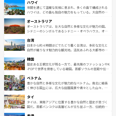
ハワイ
ば市内交通費無料で観光を楽しむこともできる。 なお、新
のような巨大都市は、観光、ショッピング、エンターテイ
着のスイス情報は
コンテンツ一覧
を参照してほしい。
ンメントが詰まった刺激的なスポットだ。一方、アメリカ
年間を通じて温暖な気候に恵まれ、多くの島で構成される
西部には大自然が広がり、グランドキャニオンやイエロー
ハワイは、どの島も独自の魅力をもっている。大自然の神
ストーン国立公園といった絶景が堪能できる。さらに、南
秘を感じたいなら、火山が生み出した壮大な景観を誇るハ
オーストラリア
部のニューオーリンズでは、音楽と美食が融合した独特の
ワイ島は見逃せない。また、定番の観光地といえばオアフ
文化が魅力。旅行者はアメリカの各地域で異なる魅力を楽
島だが、静かな自然を求めるならマウイ島やカウアイ島が
オーストラリアは、壮大な自然と多様な文化が魅力の国。
しみながら、その多様性と豊かな歴史を感じることができ
おすすめ。エメラルドグリーンに輝く海をはじめ、豊かな
シドニーのシンボルであるシドニー・オペラハウス、オー
るだろう。車でのロードトリップや列車の旅も、アメリカ
文化や歴史が息づいている。「アロハスピリット」と呼ば
ストラリア東海岸北部に広がる大サンゴ礁地帯グレートバ
ならではの贅沢な旅のスタイルだ。 なお、新着のアメリカ
台湾
れるおもてなしの心で訪れる人々を迎えてくれるハワイの
リアリーフや大陸中央部にそびえるウルル（エアーズロッ
情報は
コンテンツ一覧
を参照してほしい。
人々、おいしいローカルフードやハワイアンミュージッ
ク）、タスマニアの美しい原生林やケアンズの熱帯雨林な
日本から約４時間ほどでたどり着く台湾は、多彩な文化と
ク、伝統的なフラダンスなど、すべてがハワイの魅力を彩
ど、見どころがたくさん。また、カフェやワイン、オージ
自然が織りなす魅力的な観光地。活気あふれる大都市の台
っている。訪れるたびに新しい発見と感動が待っているハ
ービーフなどの食文化も豊かで、美味しいものであふれて
北やノスタルジックな町並みが人気な九份（ジォウフェ
ワイを、存分に味わってほしい。 なお、新着のハワイ情報
韓国
いる。アクティビティも充実しており、サーフィンやダイ
ン）、静ひつな山岳地帯である台湾東部など、都市の喧騒
は
コンテンツ一覧
を参照してほしい。
ビング、ハイキングなど、アウトドア好きにはたまらな
と山間の静けさが共存しており、訪れる人に新しい発見と
歴史ある王朝文化が残る一方で、最先端のファッションやK
い。オーストラリアの多彩な魅力を存分に味わいつくそ
驚きをもたらしてくれる。また、奥深い台湾の食文化も魅
-POPで世界を席巻している韓国。首都ソウルの宮殿や伝統
う。 なお、新着のオーストラリア情報は
コンテンツ一覧
を
力で、夜市などの屋台グルメから高級料理、ヘルシーで美
家屋が並ぶエリアでは韓国の歴史と文化に浸ることがで
参照してほしい。
ベトナム
容にもいいと評判のスイーツなど、バラエティ豊かな料理
き、地方に足を延ばせば四季折々の自然美を楽しむことが
が味わえる。 なお、新着の台湾情報は
コンテンツ一覧
を参
できる。そして、キムチや焼肉、絶品のストリートフード
豊かな自然と多様な文化が魅力的なベトナム。南北に細長
照してほしい。
まで、さまざまな韓国料理が待っている。夜には、韓国な
く伸びる国土には、広大な田園風景や青々とした山々、世
らではのナイトライフも堪能できる。あたたかいホスピタ
界遺産に登録された壮大な自然景観が点在し、都市部では
タイ
リティに包まれながら、韓国の多彩な魅力を心ゆくまで味
急速な発展と共に伝統が息づく。ハノイの古い町並みやホ
わってみてほしい。 なお、新着の韓国情報は
コンテンツ一
ーチミン市のフランス統治時代の建物も、独特の雰囲気を
タイは、東南アジアに位置する豊かな自然と歴史が息づく
覧
を参照してほしい。
醸し出している。また、バラエティの豊かさとおいしさで
国だ。首都バンコクは高層ビルが立ち並ぶ一方、伝統的な
世界中の食通を魅了してやまないベトナム料理も魅力のひ
寺院や市場がいたるところに点在し、古きよき文化と現代
香港
とつ。フォーやバインミー、ベトナムコーヒーなどは、ぜ
の活気が交差している。北部ではチェンマイなどの山岳地