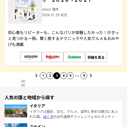
aruco 海外
2026.01.29 発売
初心者もリピーターも、こんなパリが体験したかった！がきっ
と見つかる一冊。賢く旅するテクニックや人気グルメ＆おみや
げも満載
詳細を見る
…
1
2
3
4
5
9
AD
AD
人気の国と地域から探す
イタリア
イタリアは歴史、文化、グルメ、自然と多彩な魅力にあふ
れた国。
ローマ
の古代遺跡やフィレンツェのルネッサンス
美術、ヴェネツィアの運河など、歴史あるスポットはもち
スペイン
ろん、トスカーナの美しい田園風景やアマルフィ海岸の絶