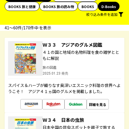
BOOKS 旅と健康
BOOKS 旅の読み物
BOOKS
D-Books
絞り込み条件を追加
41〜60件/170件中 を表示
Ｗ３３ アジアのグルメ図鑑
４１の国と地域の名物料理を食の雑学とと
もに解説
旅の図鑑
2025.01.23 発売
スパイス＆ハーブが織りなす奥深いエスニック料理の世界へよ
うこそ！ アジア４１ヵ国のグルメを掲載しました。
詳細を見る
Ｗ３４ 日本の虫旅
日本全国の昆虫スポットを親子で旅する