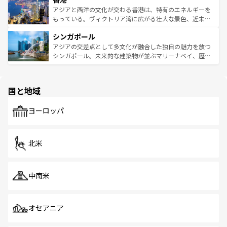
ひ現地で味わいたい。どの地域を訪れてもあたたかい人々
帯で自然と触れ合い、南部ではプーケットやクラビの美し
アジアと西洋の文化が交わる香港は、特有のエネルギーを
が旅行者を迎えてくれるので、きっと忘れられない旅にな
いビーチでリゾート気分を楽しむことができる。タイ料理
もっている。ヴィクトリア湾に広がる壮大な景色、近未来
るはずだ。 なお、新着のベトナム情報は
コンテンツ一覧
を
は世界的に有名で、屋台から高級レストランまで味覚を刺
的なアートスポット、そして歴史と現代が融合した町並
参照してほしい。
シンガポール
激する。気候は一年中温暖で、どの季節にも異なる楽しみ
み、どこを訪れても感動するはず。観光スポットが密集し
が待っている。親しみやすいタイの人々、仏教を中心とし
ており、効率よく見どころを回れるのも魅力。息をのむよ
アジアの交差点として多文化が融合した独自の魅力を放つ
た文化、そして多様な観光資源が、訪れる旅人を魅了し続
うな絶景から文化的な体験まで、香港を存分に楽しみ尽く
シンガポール。未来的な建築物が並ぶマリーナベイ、歴史
ける。 なお、新着のタイ情報は
コンテンツ一覧
を参照して
そう。 なお、新着の香港情報は
コンテンツ一覧
を参照して
と伝統を感じられるエスニックタウン、多数の緑豊かな公
ほしい。
ほしい。
園や自然保護区など、自然が調和した近代的な景観と文化
の多様性あふれるカラフルな町は、どこを歩いても新しい
国と地域
発見がある。さらに、治安のよさや充実した公共交通機関
も、旅行者にとっては魅力的なポイント。グルメも豊富
で、ホーカーズは地元の風情を楽しめる外せないスポット
ヨーロッパ
だ。訪れる人を飽きさせないシンガポールで、多様な魅力
を体感しよう。 なお、新着のシンガポール情報は
コンテン
ツ一覧
を参照してほしい。
北米
中南米
オセアニア