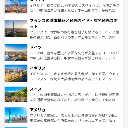
景など、自然景観も見逃せない。観光の合間には、本場の
イベリア半島のほぼ80％を占めるスペインは、太陽が降り
ピザやパスタなど、絶品のイタリア料理を堪能することも
注ぐ地中海沿岸から雄大なピレネー山脈まで、多彩な自然
できる。朝目覚めてから夜眠るまで、すべての瞬間を楽し
と文化が詰まったヨーロッパ屈指の旅行先だ。多様な地域
フランスの基本情報と観光ガイド・有名観光スポ
ませてくれるイタリアで、忘れられない旅をしてみよう！
文化が根付くこの国では、情熱的なフラメンコ、熱気あふ
なお、新着のイタリア情報は
コンテンツ一覧
を参照してほ
れる闘牛、そして美味しいタパスが生活の一部となってい
ット
しい。
る。首都マドリードの洗練された雰囲気や、バルセロナの
フランスは、世界中の旅行者を魅了し続けるヨーロッパ屈
アートに溢れた街角から、地方では古代ローマ遺跡や中世
指の観光地だ。首都パリのエッフェル塔やルーブル美術館
の城塞都市、穏やかなビーチリゾートまで多彩な表情を見
といった象徴的なスポットから、田舎町の古風な美しさま
せる。地方によって風土や気候が異なるスペインはその個
ドイツ
で、幅広い魅力が詰まっている。華麗な宮殿、歴史的な大
性で訪れる人を魅了する。 なお、新着のスペイン情報は
コ
聖堂、美しいビーチ、そして豊かな自然が、訪れる者を心
ドイツは、豊かな歴史と多彩な文化が交差するヨーロッパ
ンテンツ一覧
を参照してほしい。
から魅了する。また、フランスは美食の国としても知ら
の中心に位置する国。中世の街並みが残るロマンチック街
れ、フランス料理はユネスコ無形文化遺産にも登録されて
道から、未来を先取りするようなモダンな都市まで多様な
イギリス
いる。シャンパンの発祥地であるランス、プロヴァンスの
顔を持つこの国は、どこを歩いても飽きることがない。ベ
香り高いラベンダー畑など、多彩な楽しみ方が可能だ。さ
ルリンの文化的活気、バイエルン州のアルプスの絶景、そ
イギリスは、古きよき伝統と最先端が共存する国。ウェス
らに、パリ以外の地域にも魅力が溢れており、どの街角に
してライン川沿いのワイン畑といった風景は必見。ビール
トミンスター寺院や大英博物館のようなランドマーク、歴
も豊かな歴史と文化が息づいている。パリ以外の個性あふ
とソーセージを味わいながら地元の人と過ごす楽しい時間
史ある大学都市、美しい丘陵地帯や牧歌的な風景など、エ
れる地方に足を運ぶとそれぞれで全く異なる文化を体験で
スイス
は、お酒好きな人にはぜひ体験してほしい。 なお、新着の
リアごとに異なる魅力がある。また、優雅なアフタヌーン
きるだろう。 なお、新着のフランス情報は
コンテンツ一覧
ドイツ情報は
コンテンツ一覧
を参照してほしい。
ティー、ビール好きにはたまらない英国パブ、サッカー観
スイスの国土面積は九州ほどの広さだが、運行時刻が正確
を参照してほしい。
戦など、本場だからこそできる体験も豊富。イギリスを旅
な交通網が整備されており、初心者でも安心して個人旅行
して楽しみつくそう。 なお、新着のイギリス情報は
コンテ
を楽しめる。日本同様に時刻表どおりの旅が可能だ。中世
アメリカ
ンツ一覧
を参照してほしい。
の建物がそのまま残る町や、スイスならではのユニークな
博物館もあり、アルプス観光だけでなく町歩きも満喫する
アメリカ合衆国は、広大な土地と多様な文化が魅力の国。
ことができる。国民の所得が高いため物価も高いが、旅行
東海岸の都市部から西海岸のカリフォルニアまで、訪れる
者向けの交通パス提供のサービスもあり、うまく活用すれ
場所ごとに異なる風景と体験が待っている。ニューヨーク