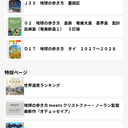
Ｊ３３ 地球の歩き方 墨田区
０２ 地球の歩き方 島旅 奄美大島 喜界島 加計
呂麻島（奄美群島１） ５訂版
Ｄ１７ 地球の歩き方 タイ ２０２７～２０２８
特設ページ
世界遺産ランキング
地球の歩き方 meets クリストファー・ノーラン監督
最新作『オデュッセイア』