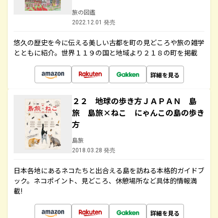
旅の図鑑
2022.12.01 発売
悠久の歴史を今に伝える美しい古都を町の見どころや旅の雑学
とともに紹介。世界１１９の国と地域より２１８の町を掲載
詳細を見る
２２ 地球の歩き方ＪＡＰＡＮ 島
旅 島旅×ねこ にゃんこの島の歩き
方
島旅
2018.03.28 発売
日本各地にあるネコたちと出合える島を訪ねる本格的ガイドブ
ック。ネコポイント、見どころ、休憩場所など具体的情報満
載!
詳細を見る