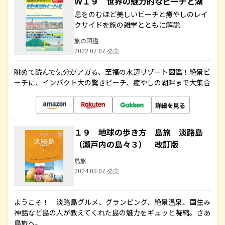
Ｗ１９ 世界の魅力的なビーチと湖
息をのむほど美しいビーチと癒やしのレイ
クサイドを旅の雑学とともに解説
旅の図鑑
2022.07.07 発売
眺めて読んで気分がアガる、至福の水辺リゾート図鑑！絶景ビ
ーチに、インパクト大の驚きビーチ、癒やしの湖畔まで大集合
詳細を見る
１９ 地球の歩き方 島旅 淡路島
（瀬戸内の島々３） 改訂版
島旅
2024.03.07 発売
ようこそ！ 淡路島グルメ、グランピング、絶景温泉、国生み
神話など島の人が教えてくれた島の魅力をギュッと凝縮。さあ
島旅へ。