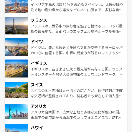
景など、自然景観も見逃せない。観光の合間には、本場の
イベリア半島のほぼ80％を占めるスペインは、太陽が降り
ピザやパスタなど、絶品のイタリア料理を堪能することも
注ぐ地中海沿岸から雄大なピレネー山脈まで、多彩な自然
できる。朝目覚めてから夜眠るまで、すべての瞬間を楽し
と文化が詰まったヨーロッパ屈指の旅行先だ。多様な地域
フランス
ませてくれるイタリアで、忘れられない旅をしてみよう！
文化が根付くこの国では、情熱的なフラメンコ、熱気あふ
なお、新着のイタリア情報は
コンテンツ一覧
を参照してほ
れる闘牛、そして美味しいタパスが生活の一部となってい
フランスは、世界中の旅行者を魅了し続けるヨーロッパ屈
しい。
る。首都マドリードの洗練された雰囲気や、バルセロナの
指の観光地だ。首都パリのエッフェル塔やルーブル美術館
アートに溢れた街角から、地方では古代ローマ遺跡や中世
といった象徴的なスポットから、田舎町の古風な美しさま
ドイツ
の城塞都市、穏やかなビーチリゾートまで多彩な表情を見
で、幅広い魅力が詰まっている。華麗な宮殿、歴史的な大
せる。地方によって風土や気候が異なるスペインはその個
聖堂、美しいビーチ、そして豊かな自然が、訪れる者を心
ドイツは、豊かな歴史と多彩な文化が交差するヨーロッパ
性で訪れる人を魅了する。 なお、新着のスペイン情報は
コ
から魅了する。また、フランスは美食の国としても知ら
の中心に位置する国。中世の街並みが残るロマンチック街
ンテンツ一覧
を参照してほしい。
れ、フランス料理はユネスコ無形文化遺産にも登録されて
道から、未来を先取りするようなモダンな都市まで多様な
イギリス
いる。シャンパンの発祥地であるランス、プロヴァンスの
顔を持つこの国は、どこを歩いても飽きることがない。ベ
香り高いラベンダー畑など、多彩な楽しみ方が可能だ。さ
ルリンの文化的活気、バイエルン州のアルプスの絶景、そ
イギリスは、古きよき伝統と最先端が共存する国。ウェス
らに、パリ以外の地域にも魅力が溢れており、どの街角に
してライン川沿いのワイン畑といった風景は必見。ビール
トミンスター寺院や大英博物館のようなランドマーク、歴
も豊かな歴史と文化が息づいている。パリ以外の個性あふ
とソーセージを味わいながら地元の人と過ごす楽しい時間
史ある大学都市、美しい丘陵地帯や牧歌的な風景など、エ
れる地方に足を運ぶとそれぞれで全く異なる文化を体験で
スイス
は、お酒好きな人にはぜひ体験してほしい。 なお、新着の
リアごとに異なる魅力がある。また、優雅なアフタヌーン
きるだろう。 なお、新着のフランス情報は
コンテンツ一覧
ドイツ情報は
コンテンツ一覧
を参照してほしい。
ティー、ビール好きにはたまらない英国パブ、サッカー観
スイスの国土面積は九州ほどの広さだが、運行時刻が正確
を参照してほしい。
戦など、本場だからこそできる体験も豊富。イギリスを旅
な交通網が整備されており、初心者でも安心して個人旅行
して楽しみつくそう。 なお、新着のイギリス情報は
コンテ
を楽しめる。日本同様に時刻表どおりの旅が可能だ。中世
アメリカ
ンツ一覧
を参照してほしい。
の建物がそのまま残る町や、スイスならではのユニークな
博物館もあり、アルプス観光だけでなく町歩きも満喫する
アメリカ合衆国は、広大な土地と多様な文化が魅力の国。
ことができる。国民の所得が高いため物価も高いが、旅行
東海岸の都市部から西海岸のカリフォルニアまで、訪れる
者向けの交通パス提供のサービスもあり、うまく活用すれ
場所ごとに異なる風景と体験が待っている。ニューヨーク
ハワイ
ば市内交通費無料で観光を楽しむこともできる。 なお、新
のような巨大都市は、観光、ショッピング、エンターテイ