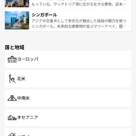
が旅行者を迎えてくれるので、きっと忘れられない旅にな
いビーチでリゾート気分を楽しむことができる。タイ料理
もっている。ヴィクトリア湾に広がる壮大な景色、近未来
るはずだ。 なお、新着のベトナム情報は
コンテンツ一覧
を
は世界的に有名で、屋台から高級レストランまで味覚を刺
的なアートスポット、そして歴史と現代が融合した町並
参照してほしい。
シンガポール
激する。気候は一年中温暖で、どの季節にも異なる楽しみ
み、どこを訪れても感動するはず。観光スポットが密集し
が待っている。親しみやすいタイの人々、仏教を中心とし
ており、効率よく見どころを回れるのも魅力。息をのむよ
アジアの交差点として多文化が融合した独自の魅力を放つ
た文化、そして多様な観光資源が、訪れる旅人を魅了し続
うな絶景から文化的な体験まで、香港を存分に楽しみ尽く
シンガポール。未来的な建築物が並ぶマリーナベイ、歴史
ける。 なお、新着のタイ情報は
コンテンツ一覧
を参照して
そう。 なお、新着の香港情報は
コンテンツ一覧
を参照して
と伝統を感じられるエスニックタウン、多数の緑豊かな公
ほしい。
ほしい。
園や自然保護区など、自然が調和した近代的な景観と文化
の多様性あふれるカラフルな町は、どこを歩いても新しい
国と地域
発見がある。さらに、治安のよさや充実した公共交通機関
も、旅行者にとっては魅力的なポイント。グルメも豊富
で、ホーカーズは地元の風情を楽しめる外せないスポット
ヨーロッパ
だ。訪れる人を飽きさせないシンガポールで、多様な魅力
を体感しよう。 なお、新着のシンガポール情報は
コンテン
ツ一覧
を参照してほしい。
北米
中南米
オセアニア