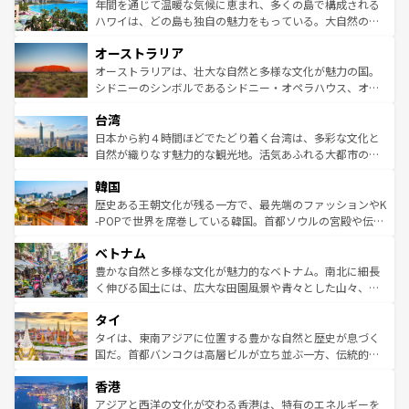
着のスイス情報は
コンテンツ一覧
を参照してほしい。
ンメントが詰まった刺激的なスポットだ。一方、アメリカ
年間を通じて温暖な気候に恵まれ、多くの島で構成される
西部には大自然が広がり、グランドキャニオンやイエロー
ハワイは、どの島も独自の魅力をもっている。大自然の神
ストーン国立公園といった絶景が堪能できる。さらに、南
秘を感じたいなら、火山が生み出した壮大な景観を誇るハ
オーストラリア
部のニューオーリンズでは、音楽と美食が融合した独特の
ワイ島は見逃せない。また、定番の観光地といえばオアフ
文化が魅力。旅行者はアメリカの各地域で異なる魅力を楽
島だが、静かな自然を求めるならマウイ島やカウアイ島が
オーストラリアは、壮大な自然と多様な文化が魅力の国。
しみながら、その多様性と豊かな歴史を感じることができ
おすすめ。エメラルドグリーンに輝く海をはじめ、豊かな
シドニーのシンボルであるシドニー・オペラハウス、オー
るだろう。車でのロードトリップや列車の旅も、アメリカ
文化や歴史が息づいている。「アロハスピリット」と呼ば
ストラリア東海岸北部に広がる大サンゴ礁地帯グレートバ
ならではの贅沢な旅のスタイルだ。 なお、新着のアメリカ
台湾
れるおもてなしの心で訪れる人々を迎えてくれるハワイの
リアリーフや大陸中央部にそびえるウルル（エアーズロッ
情報は
コンテンツ一覧
を参照してほしい。
人々、おいしいローカルフードやハワイアンミュージッ
ク）、タスマニアの美しい原生林やケアンズの熱帯雨林な
日本から約４時間ほどでたどり着く台湾は、多彩な文化と
ク、伝統的なフラダンスなど、すべてがハワイの魅力を彩
ど、見どころがたくさん。また、カフェやワイン、オージ
自然が織りなす魅力的な観光地。活気あふれる大都市の台
っている。訪れるたびに新しい発見と感動が待っているハ
ービーフなどの食文化も豊かで、美味しいものであふれて
北やノスタルジックな町並みが人気な九份（ジォウフェ
ワイを、存分に味わってほしい。 なお、新着のハワイ情報
韓国
いる。アクティビティも充実しており、サーフィンやダイ
ン）、静ひつな山岳地帯である台湾東部など、都市の喧騒
は
コンテンツ一覧
を参照してほしい。
ビング、ハイキングなど、アウトドア好きにはたまらな
と山間の静けさが共存しており、訪れる人に新しい発見と
歴史ある王朝文化が残る一方で、最先端のファッションやK
い。オーストラリアの多彩な魅力を存分に味わいつくそ
驚きをもたらしてくれる。また、奥深い台湾の食文化も魅
-POPで世界を席巻している韓国。首都ソウルの宮殿や伝統
う。 なお、新着のオーストラリア情報は
コンテンツ一覧
を
力で、夜市などの屋台グルメから高級料理、ヘルシーで美
家屋が並ぶエリアでは韓国の歴史と文化に浸ることがで
参照してほしい。
ベトナム
容にもいいと評判のスイーツなど、バラエティ豊かな料理
き、地方に足を延ばせば四季折々の自然美を楽しむことが
が味わえる。 なお、新着の台湾情報は
コンテンツ一覧
を参
できる。そして、キムチや焼肉、絶品のストリートフード
豊かな自然と多様な文化が魅力的なベトナム。南北に細長
照してほしい。
まで、さまざまな韓国料理が待っている。夜には、韓国な
く伸びる国土には、広大な田園風景や青々とした山々、世
らではのナイトライフも堪能できる。あたたかいホスピタ
界遺産に登録された壮大な自然景観が点在し、都市部では
タイ
リティに包まれながら、韓国の多彩な魅力を心ゆくまで味
急速な発展と共に伝統が息づく。ハノイの古い町並みやホ
わってみてほしい。 なお、新着の韓国情報は
コンテンツ一
ーチミン市のフランス統治時代の建物も、独特の雰囲気を
タイは、東南アジアに位置する豊かな自然と歴史が息づく
覧
を参照してほしい。
醸し出している。また、バラエティの豊かさとおいしさで
国だ。首都バンコクは高層ビルが立ち並ぶ一方、伝統的な
世界中の食通を魅了してやまないベトナム料理も魅力のひ
寺院や市場がいたるところに点在し、古きよき文化と現代
香港
とつ。フォーやバインミー、ベトナムコーヒーなどは、ぜ
の活気が交差している。北部ではチェンマイなどの山岳地
ひ現地で味わいたい。どの地域を訪れてもあたたかい人々
帯で自然と触れ合い、南部ではプーケットやクラビの美し
アジアと西洋の文化が交わる香港は、特有のエネルギーを