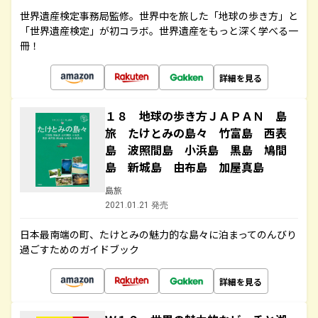
世界遺産検定事務局監修。世界中を旅した「地球の歩き方」と
「世界遺産検定」が初コラボ。世界遺産をもっと深く学べる一
冊！
詳細を見る
１８ 地球の歩き方ＪＡＰＡＮ 島
旅 たけとみの島々 竹富島 西表
島 波照間島 小浜島 黒島 鳩間
島 新城島 由布島 加屋真島
島旅
2021.01.21 発売
日本最南端の町、たけとみの魅力的な島々に泊まってのんびり
過ごすためのガイドブック
詳細を見る