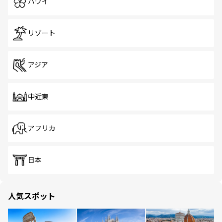
ハワイ
リゾート
アジア
中近東
アフリカ
日本
人気スポット