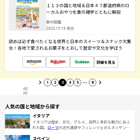
１１３の国と地域＆日本４７都道府県のロ
ーカルおやつを食の雑学とともに解説
旅の図鑑
2022.12.15 発売
読めば必ず食べたくなる世界と日本のスイーツ＆スナック大集
合！各地で愛されるお菓子をとおして歴史や文化を学ぼう
詳細を見る
…
1
2
3
4
5
8
AD
AD
人気の国と地域から探す
イタリア
イタリアは歴史、文化、グルメ、自然と多彩な魅力にあふ
れた国。
ローマ
の古代遺跡やフィレンツェのルネッサンス
美術、ヴェネツィアの運河など、歴史あるスポットはもち
スペイン
ろん、トスカーナの美しい田園風景やアマルフィ海岸の絶