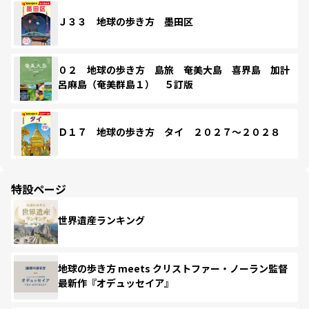
Ｊ３３ 地球の歩き方 墨田区
０２ 地球の歩き方 島旅 奄美大島 喜界島 加計
呂麻島（奄美群島１） ５訂版
Ｄ１７ 地球の歩き方 タイ ２０２７～２０２８
特設ページ
世界遺産ランキング
地球の歩き方 meets クリストファー・ノーラン監督
最新作『オデュッセイア』