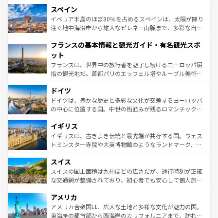
美術、ヴェネツィアの運河など、歴史あるスポットはもち
スペイン
ろん、トスカーナの美しい田園風景やアマルフィ海岸の絶
景など、自然景観も見逃せない。観光の合間には、本場の
イベリア半島のほぼ80％を占めるスペインは、太陽が降り
ピザやパスタなど、絶品のイタリア料理を堪能することも
注ぐ地中海沿岸から雄大なピレネー山脈まで、多彩な自然
できる。朝目覚めてから夜眠るまで、すべての瞬間を楽し
と文化が詰まったヨーロッパ屈指の旅行先だ。多様な地域
フランスの基本情報と観光ガイド・有名観光スポ
ませてくれるイタリアで、忘れられない旅をしてみよう！
文化が根付くこの国では、情熱的なフラメンコ、熱気あふ
なお、新着のイタリア情報は
コンテンツ一覧
を参照してほ
れる闘牛、そして美味しいタパスが生活の一部となってい
ット
しい。
る。首都マドリードの洗練された雰囲気や、バルセロナの
フランスは、世界中の旅行者を魅了し続けるヨーロッパ屈
アートに溢れた街角から、地方では古代ローマ遺跡や中世
指の観光地だ。首都パリのエッフェル塔やルーブル美術館
の城塞都市、穏やかなビーチリゾートまで多彩な表情を見
といった象徴的なスポットから、田舎町の古風な美しさま
せる。地方によって風土や気候が異なるスペインはその個
ドイツ
で、幅広い魅力が詰まっている。華麗な宮殿、歴史的な大
性で訪れる人を魅了する。 なお、新着のスペイン情報は
コ
聖堂、美しいビーチ、そして豊かな自然が、訪れる者を心
ドイツは、豊かな歴史と多彩な文化が交差するヨーロッパ
ンテンツ一覧
を参照してほしい。
から魅了する。また、フランスは美食の国としても知ら
の中心に位置する国。中世の街並みが残るロマンチック街
れ、フランス料理はユネスコ無形文化遺産にも登録されて
道から、未来を先取りするようなモダンな都市まで多様な
イギリス
いる。シャンパンの発祥地であるランス、プロヴァンスの
顔を持つこの国は、どこを歩いても飽きることがない。ベ
香り高いラベンダー畑など、多彩な楽しみ方が可能だ。さ
ルリンの文化的活気、バイエルン州のアルプスの絶景、そ
イギリスは、古きよき伝統と最先端が共存する国。ウェス
らに、パリ以外の地域にも魅力が溢れており、どの街角に
してライン川沿いのワイン畑といった風景は必見。ビール
トミンスター寺院や大英博物館のようなランドマーク、歴
も豊かな歴史と文化が息づいている。パリ以外の個性あふ
とソーセージを味わいながら地元の人と過ごす楽しい時間
史ある大学都市、美しい丘陵地帯や牧歌的な風景など、エ
れる地方に足を運ぶとそれぞれで全く異なる文化を体験で
スイス
は、お酒好きな人にはぜひ体験してほしい。 なお、新着の
リアごとに異なる魅力がある。また、優雅なアフタヌーン
きるだろう。 なお、新着のフランス情報は
コンテンツ一覧
ドイツ情報は
コンテンツ一覧
を参照してほしい。
ティー、ビール好きにはたまらない英国パブ、サッカー観
スイスの国土面積は九州ほどの広さだが、運行時刻が正確
を参照してほしい。
戦など、本場だからこそできる体験も豊富。イギリスを旅
な交通網が整備されており、初心者でも安心して個人旅行
して楽しみつくそう。 なお、新着のイギリス情報は
コンテ
を楽しめる。日本同様に時刻表どおりの旅が可能だ。中世
アメリカ
ンツ一覧
を参照してほしい。
の建物がそのまま残る町や、スイスならではのユニークな
博物館もあり、アルプス観光だけでなく町歩きも満喫する
アメリカ合衆国は、広大な土地と多様な文化が魅力の国。
ことができる。国民の所得が高いため物価も高いが、旅行
東海岸の都市部から西海岸のカリフォルニアまで、訪れる