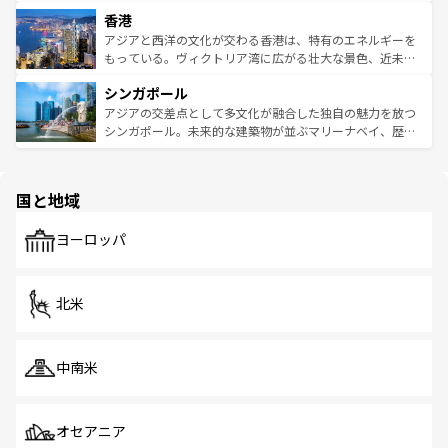
世界中の食通を魅了してやまないベトナム料理も魅力のひ
寺院や市場がいたるところに点在し、古きよき文化と現代
香港
とつ。フォーやバインミー、ベトナムコーヒーなどは、ぜ
の活気が交差している。北部ではチェンマイなどの山岳地
ひ現地で味わいたい。どの地域を訪れてもあたたかい人々
帯で自然と触れ合い、南部ではプーケットやクラビの美し
アジアと西洋の文化が交わる香港は、特有のエネルギーを
が旅行者を迎えてくれるので、きっと忘れられない旅にな
いビーチでリゾート気分を楽しむことができる。タイ料理
もっている。ヴィクトリア湾に広がる壮大な景色、近未来
るはずだ。 なお、新着のベトナム情報は
コンテンツ一覧
を
は世界的に有名で、屋台から高級レストランまで味覚を刺
的なアートスポット、そして歴史と現代が融合した町並
参照してほしい。
シンガポール
激する。気候は一年中温暖で、どの季節にも異なる楽しみ
み、どこを訪れても感動するはず。観光スポットが密集し
が待っている。親しみやすいタイの人々、仏教を中心とし
ており、効率よく見どころを回れるのも魅力。息をのむよ
アジアの交差点として多文化が融合した独自の魅力を放つ
た文化、そして多様な観光資源が、訪れる旅人を魅了し続
うな絶景から文化的な体験まで、香港を存分に楽しみ尽く
シンガポール。未来的な建築物が並ぶマリーナベイ、歴史
ける。 なお、新着のタイ情報は
コンテンツ一覧
を参照して
そう。 なお、新着の香港情報は
コンテンツ一覧
を参照して
と伝統を感じられるエスニックタウン、多数の緑豊かな公
ほしい。
ほしい。
園や自然保護区など、自然が調和した近代的な景観と文化
の多様性あふれるカラフルな町は、どこを歩いても新しい
国と地域
発見がある。さらに、治安のよさや充実した公共交通機関
も、旅行者にとっては魅力的なポイント。グルメも豊富
で、ホーカーズは地元の風情を楽しめる外せないスポット
ヨーロッパ
だ。訪れる人を飽きさせないシンガポールで、多様な魅力
を体感しよう。 なお、新着のシンガポール情報は
コンテン
ツ一覧
を参照してほしい。
北米
中南米
オセアニア