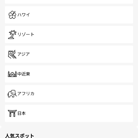
ハワイ
リゾート
アジア
中近東
アフリカ
日本
人気スポット