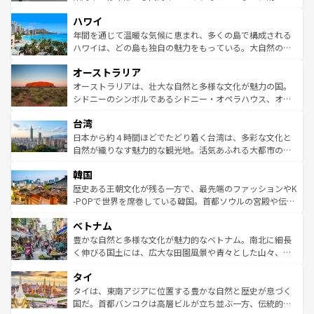
者向けの交通パス提供のサービスもあり、うまく活用すれ
場所ごとに異なる風景と体験が待っている。ニューヨーク
ハワイ
ば市内交通費無料で観光を楽しむこともできる。 なお、新
のような巨大都市は、観光、ショッピング、エンターテイ
着のスイス情報は
コンテンツ一覧
を参照してほしい。
ンメントが詰まった刺激的なスポットだ。一方、アメリカ
年間を通じて温暖な気候に恵まれ、多くの島で構成される
西部には大自然が広がり、グランドキャニオンやイエロー
ハワイは、どの島も独自の魅力をもっている。大自然の神
ストーン国立公園といった絶景が堪能できる。さらに、南
秘を感じたいなら、火山が生み出した壮大な景観を誇るハ
オーストラリア
部のニューオーリンズでは、音楽と美食が融合した独特の
ワイ島は見逃せない。また、定番の観光地といえばオアフ
文化が魅力。旅行者はアメリカの各地域で異なる魅力を楽
島だが、静かな自然を求めるならマウイ島やカウアイ島が
オーストラリアは、壮大な自然と多様な文化が魅力の国。
しみながら、その多様性と豊かな歴史を感じることができ
おすすめ。エメラルドグリーンに輝く海をはじめ、豊かな
シドニーのシンボルであるシドニー・オペラハウス、オー
るだろう。車でのロードトリップや列車の旅も、アメリカ
文化や歴史が息づいている。「アロハスピリット」と呼ば
ストラリア東海岸北部に広がる大サンゴ礁地帯グレートバ
ならではの贅沢な旅のスタイルだ。 なお、新着のアメリカ
台湾
れるおもてなしの心で訪れる人々を迎えてくれるハワイの
リアリーフや大陸中央部にそびえるウルル（エアーズロッ
情報は
コンテンツ一覧
を参照してほしい。
人々、おいしいローカルフードやハワイアンミュージッ
ク）、タスマニアの美しい原生林やケアンズの熱帯雨林な
日本から約４時間ほどでたどり着く台湾は、多彩な文化と
ク、伝統的なフラダンスなど、すべてがハワイの魅力を彩
ど、見どころがたくさん。また、カフェやワイン、オージ
自然が織りなす魅力的な観光地。活気あふれる大都市の台
っている。訪れるたびに新しい発見と感動が待っているハ
ービーフなどの食文化も豊かで、美味しいものであふれて
北やノスタルジックな町並みが人気な九份（ジォウフェ
ワイを、存分に味わってほしい。 なお、新着のハワイ情報
韓国
いる。アクティビティも充実しており、サーフィンやダイ
ン）、静ひつな山岳地帯である台湾東部など、都市の喧騒
は
コンテンツ一覧
を参照してほしい。
ビング、ハイキングなど、アウトドア好きにはたまらな
と山間の静けさが共存しており、訪れる人に新しい発見と
歴史ある王朝文化が残る一方で、最先端のファッションやK
い。オーストラリアの多彩な魅力を存分に味わいつくそ
驚きをもたらしてくれる。また、奥深い台湾の食文化も魅
-POPで世界を席巻している韓国。首都ソウルの宮殿や伝統
う。 なお、新着のオーストラリア情報は
コンテンツ一覧
を
力で、夜市などの屋台グルメから高級料理、ヘルシーで美
家屋が並ぶエリアでは韓国の歴史と文化に浸ることがで
参照してほしい。
ベトナム
容にもいいと評判のスイーツなど、バラエティ豊かな料理
き、地方に足を延ばせば四季折々の自然美を楽しむことが
が味わえる。 なお、新着の台湾情報は
コンテンツ一覧
を参
できる。そして、キムチや焼肉、絶品のストリートフード
豊かな自然と多様な文化が魅力的なベトナム。南北に細長
照してほしい。
まで、さまざまな韓国料理が待っている。夜には、韓国な
く伸びる国土には、広大な田園風景や青々とした山々、世
らではのナイトライフも堪能できる。あたたかいホスピタ
界遺産に登録された壮大な自然景観が点在し、都市部では
タイ
リティに包まれながら、韓国の多彩な魅力を心ゆくまで味
急速な発展と共に伝統が息づく。ハノイの古い町並みやホ
わってみてほしい。 なお、新着の韓国情報は
コンテンツ一
ーチミン市のフランス統治時代の建物も、独特の雰囲気を
タイは、東南アジアに位置する豊かな自然と歴史が息づく
覧
を参照してほしい。
醸し出している。また、バラエティの豊かさとおいしさで
国だ。首都バンコクは高層ビルが立ち並ぶ一方、伝統的な