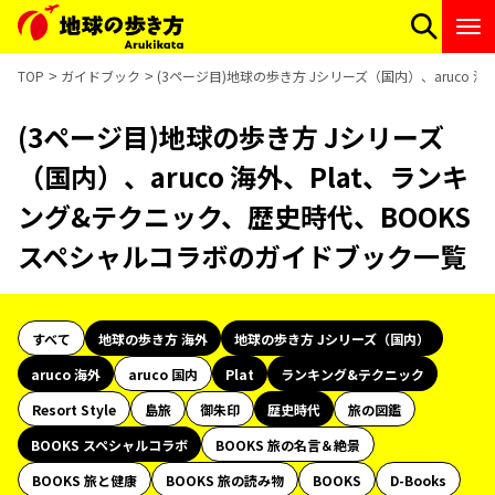
TOP
ガイドブック
(3ページ目)地球の歩き方 Jシリーズ（国内）、aruco
(3ページ目)地球の歩き方 Jシリーズ
（国内）、aruco 海外、Plat、ランキ
ング&テクニック、歴史時代、BOOKS
スペシャルコラボのガイドブック一覧
すべて
地球の歩き方 海外
地球の歩き方 Jシリーズ（国内）
aruco 海外
aruco 国内
Plat
ランキング&テクニック
Resort Style
島旅
御朱印
歴史時代
旅の図鑑
BOOKS スペシャルコラボ
BOOKS 旅の名言＆絶景
BOOKS 旅と健康
BOOKS 旅の読み物
BOOKS
D-Books