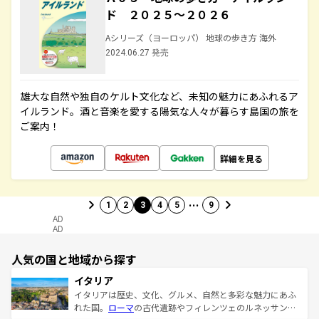
ド ２０２５～２０２６
Aシリーズ（ヨーロッパ） 地球の歩き方 海外
2024.06.27 発売
雄大な自然や独自のケルト文化など、未知の魅力にあふれるア
イルランド。酒と音楽を愛する陽気な人々が暮らす島国の旅を
ご案内！
詳細を見る
…
1
2
3
4
5
9
AD
AD
人気の国と地域から探す
イタリア
イタリアは歴史、文化、グルメ、自然と多彩な魅力にあふ
れた国。
ローマ
の古代遺跡やフィレンツェのルネッサンス