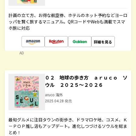
計画の立て方、お得な航空券、ホテルのネット予約などヨーロ
ッパを賢く旅するマニュアル。QRコードやWebも満載でスマ
ホ旅に対応
詳細を見る
AD
０２ 地球の歩き方 ａｒｕｃｏ ソ
ウル ２０２５～２０２６
aruco 海外
2025.04.28 発売
最旬グルメに注目タウンの街歩き、ドラマロケ地、コスメ、Ｋ
－ＰＯＰ推し活もアップデート。進化しつづけるソウルを総ま
とめ！