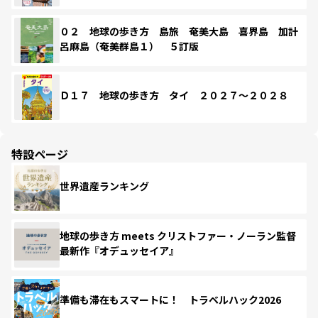
０２ 地球の歩き方 島旅 奄美大島 喜界島 加計
呂麻島（奄美群島１） ５訂版
Ｄ１７ 地球の歩き方 タイ ２０２７～２０２８
特設ページ
世界遺産ランキング
地球の歩き方 meets クリストファー・ノーラン監督
最新作『オデュッセイア』
準備も滞在もスマートに！ トラベルハック2026