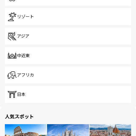
リゾート
アジア
中近東
アフリカ
日本
人気スポット