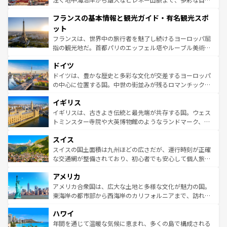
できる。朝目覚めてから夜眠るまで、すべての瞬間を楽し
と文化が詰まったヨーロッパ屈指の旅行先だ。多様な地域
フランスの基本情報と観光ガイド・有名観光スポ
ませてくれるイタリアで、忘れられない旅をしてみよう！
文化が根付くこの国では、情熱的なフラメンコ、熱気あふ
なお、新着のイタリア情報は
コンテンツ一覧
を参照してほ
れる闘牛、そして美味しいタパスが生活の一部となってい
ット
しい。
る。首都マドリードの洗練された雰囲気や、バルセロナの
フランスは、世界中の旅行者を魅了し続けるヨーロッパ屈
アートに溢れた街角から、地方では古代ローマ遺跡や中世
指の観光地だ。首都パリのエッフェル塔やルーブル美術館
の城塞都市、穏やかなビーチリゾートまで多彩な表情を見
といった象徴的なスポットから、田舎町の古風な美しさま
せる。地方によって風土や気候が異なるスペインはその個
ドイツ
で、幅広い魅力が詰まっている。華麗な宮殿、歴史的な大
性で訪れる人を魅了する。 なお、新着のスペイン情報は
コ
聖堂、美しいビーチ、そして豊かな自然が、訪れる者を心
ドイツは、豊かな歴史と多彩な文化が交差するヨーロッパ
ンテンツ一覧
を参照してほしい。
から魅了する。また、フランスは美食の国としても知ら
の中心に位置する国。中世の街並みが残るロマンチック街
れ、フランス料理はユネスコ無形文化遺産にも登録されて
道から、未来を先取りするようなモダンな都市まで多様な
イギリス
いる。シャンパンの発祥地であるランス、プロヴァンスの
顔を持つこの国は、どこを歩いても飽きることがない。ベ
香り高いラベンダー畑など、多彩な楽しみ方が可能だ。さ
ルリンの文化的活気、バイエルン州のアルプスの絶景、そ
イギリスは、古きよき伝統と最先端が共存する国。ウェス
らに、パリ以外の地域にも魅力が溢れており、どの街角に
してライン川沿いのワイン畑といった風景は必見。ビール
トミンスター寺院や大英博物館のようなランドマーク、歴
も豊かな歴史と文化が息づいている。パリ以外の個性あふ
とソーセージを味わいながら地元の人と過ごす楽しい時間
史ある大学都市、美しい丘陵地帯や牧歌的な風景など、エ
れる地方に足を運ぶとそれぞれで全く異なる文化を体験で
スイス
は、お酒好きな人にはぜひ体験してほしい。 なお、新着の
リアごとに異なる魅力がある。また、優雅なアフタヌーン
きるだろう。 なお、新着のフランス情報は
コンテンツ一覧
ドイツ情報は
コンテンツ一覧
を参照してほしい。
ティー、ビール好きにはたまらない英国パブ、サッカー観
スイスの国土面積は九州ほどの広さだが、運行時刻が正確
を参照してほしい。
戦など、本場だからこそできる体験も豊富。イギリスを旅
な交通網が整備されており、初心者でも安心して個人旅行
して楽しみつくそう。 なお、新着のイギリス情報は
コンテ
を楽しめる。日本同様に時刻表どおりの旅が可能だ。中世
アメリカ
ンツ一覧
を参照してほしい。
の建物がそのまま残る町や、スイスならではのユニークな
博物館もあり、アルプス観光だけでなく町歩きも満喫する
アメリカ合衆国は、広大な土地と多様な文化が魅力の国。
ことができる。国民の所得が高いため物価も高いが、旅行
東海岸の都市部から西海岸のカリフォルニアまで、訪れる
者向けの交通パス提供のサービスもあり、うまく活用すれ
場所ごとに異なる風景と体験が待っている。ニューヨーク
ハワイ
ば市内交通費無料で観光を楽しむこともできる。 なお、新
のような巨大都市は、観光、ショッピング、エンターテイ
着のスイス情報は
コンテンツ一覧
を参照してほしい。
ンメントが詰まった刺激的なスポットだ。一方、アメリカ
年間を通じて温暖な気候に恵まれ、多くの島で構成される