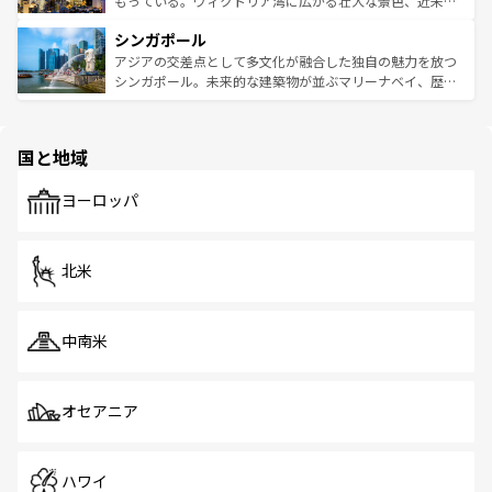
もっている。ヴィクトリア湾に広がる壮大な景色、近未来
るはずだ。 なお、新着のベトナム情報は
コンテンツ一覧
を
は世界的に有名で、屋台から高級レストランまで味覚を刺
的なアートスポット、そして歴史と現代が融合した町並
参照してほしい。
シンガポール
激する。気候は一年中温暖で、どの季節にも異なる楽しみ
み、どこを訪れても感動するはず。観光スポットが密集し
が待っている。親しみやすいタイの人々、仏教を中心とし
ており、効率よく見どころを回れるのも魅力。息をのむよ
アジアの交差点として多文化が融合した独自の魅力を放つ
た文化、そして多様な観光資源が、訪れる旅人を魅了し続
うな絶景から文化的な体験まで、香港を存分に楽しみ尽く
シンガポール。未来的な建築物が並ぶマリーナベイ、歴史
ける。 なお、新着のタイ情報は
コンテンツ一覧
を参照して
そう。 なお、新着の香港情報は
コンテンツ一覧
を参照して
と伝統を感じられるエスニックタウン、多数の緑豊かな公
ほしい。
ほしい。
園や自然保護区など、自然が調和した近代的な景観と文化
の多様性あふれるカラフルな町は、どこを歩いても新しい
国と地域
発見がある。さらに、治安のよさや充実した公共交通機関
も、旅行者にとっては魅力的なポイント。グルメも豊富
で、ホーカーズは地元の風情を楽しめる外せないスポット
ヨーロッパ
だ。訪れる人を飽きさせないシンガポールで、多様な魅力
を体感しよう。 なお、新着のシンガポール情報は
コンテン
ツ一覧
を参照してほしい。
北米
中南米
オセアニア
ハワイ