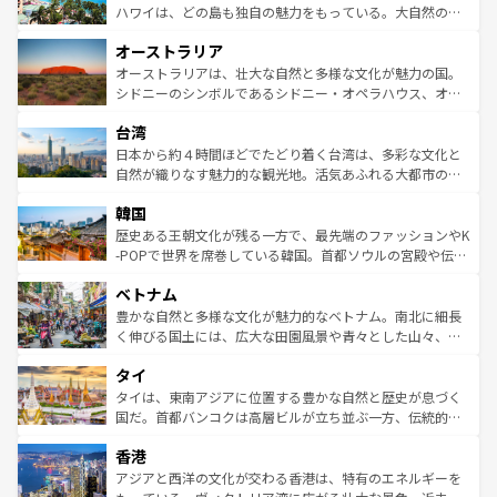
西部には大自然が広がり、グランドキャニオンやイエロー
ハワイは、どの島も独自の魅力をもっている。大自然の神
ストーン国立公園といった絶景が堪能できる。さらに、南
秘を感じたいなら、火山が生み出した壮大な景観を誇るハ
オーストラリア
部のニューオーリンズでは、音楽と美食が融合した独特の
ワイ島は見逃せない。また、定番の観光地といえばオアフ
文化が魅力。旅行者はアメリカの各地域で異なる魅力を楽
島だが、静かな自然を求めるならマウイ島やカウアイ島が
オーストラリアは、壮大な自然と多様な文化が魅力の国。
しみながら、その多様性と豊かな歴史を感じることができ
おすすめ。エメラルドグリーンに輝く海をはじめ、豊かな
シドニーのシンボルであるシドニー・オペラハウス、オー
るだろう。車でのロードトリップや列車の旅も、アメリカ
文化や歴史が息づいている。「アロハスピリット」と呼ば
ストラリア東海岸北部に広がる大サンゴ礁地帯グレートバ
ならではの贅沢な旅のスタイルだ。 なお、新着のアメリカ
台湾
れるおもてなしの心で訪れる人々を迎えてくれるハワイの
リアリーフや大陸中央部にそびえるウルル（エアーズロッ
情報は
コンテンツ一覧
を参照してほしい。
人々、おいしいローカルフードやハワイアンミュージッ
ク）、タスマニアの美しい原生林やケアンズの熱帯雨林な
日本から約４時間ほどでたどり着く台湾は、多彩な文化と
ク、伝統的なフラダンスなど、すべてがハワイの魅力を彩
ど、見どころがたくさん。また、カフェやワイン、オージ
自然が織りなす魅力的な観光地。活気あふれる大都市の台
っている。訪れるたびに新しい発見と感動が待っているハ
ービーフなどの食文化も豊かで、美味しいものであふれて
北やノスタルジックな町並みが人気な九份（ジォウフェ
ワイを、存分に味わってほしい。 なお、新着のハワイ情報
韓国
いる。アクティビティも充実しており、サーフィンやダイ
ン）、静ひつな山岳地帯である台湾東部など、都市の喧騒
は
コンテンツ一覧
を参照してほしい。
ビング、ハイキングなど、アウトドア好きにはたまらな
と山間の静けさが共存しており、訪れる人に新しい発見と
歴史ある王朝文化が残る一方で、最先端のファッションやK
い。オーストラリアの多彩な魅力を存分に味わいつくそ
驚きをもたらしてくれる。また、奥深い台湾の食文化も魅
-POPで世界を席巻している韓国。首都ソウルの宮殿や伝統
う。 なお、新着のオーストラリア情報は
コンテンツ一覧
を
力で、夜市などの屋台グルメから高級料理、ヘルシーで美
家屋が並ぶエリアでは韓国の歴史と文化に浸ることがで
参照してほしい。
ベトナム
容にもいいと評判のスイーツなど、バラエティ豊かな料理
き、地方に足を延ばせば四季折々の自然美を楽しむことが
が味わえる。 なお、新着の台湾情報は
コンテンツ一覧
を参
できる。そして、キムチや焼肉、絶品のストリートフード
豊かな自然と多様な文化が魅力的なベトナム。南北に細長
照してほしい。
まで、さまざまな韓国料理が待っている。夜には、韓国な
く伸びる国土には、広大な田園風景や青々とした山々、世
らではのナイトライフも堪能できる。あたたかいホスピタ
界遺産に登録された壮大な自然景観が点在し、都市部では
タイ
リティに包まれながら、韓国の多彩な魅力を心ゆくまで味
急速な発展と共に伝統が息づく。ハノイの古い町並みやホ
わってみてほしい。 なお、新着の韓国情報は
コンテンツ一
ーチミン市のフランス統治時代の建物も、独特の雰囲気を
タイは、東南アジアに位置する豊かな自然と歴史が息づく
覧
を参照してほしい。
醸し出している。また、バラエティの豊かさとおいしさで
国だ。首都バンコクは高層ビルが立ち並ぶ一方、伝統的な
世界中の食通を魅了してやまないベトナム料理も魅力のひ
寺院や市場がいたるところに点在し、古きよき文化と現代
香港
とつ。フォーやバインミー、ベトナムコーヒーなどは、ぜ
の活気が交差している。北部ではチェンマイなどの山岳地
ひ現地で味わいたい。どの地域を訪れてもあたたかい人々
帯で自然と触れ合い、南部ではプーケットやクラビの美し
アジアと西洋の文化が交わる香港は、特有のエネルギーを
が旅行者を迎えてくれるので、きっと忘れられない旅にな
いビーチでリゾート気分を楽しむことができる。タイ料理