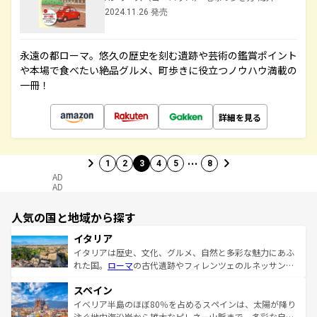
2024.11.26 発売
永遠の都ローマ。悠久の歴史を刻む遺跡や芸術の鑑賞ポイント
や本場で食べたい絶品グルメ、町歩きに役立つノウハウ満載の
一冊！
詳細を見る
…
1
2
3
4
5
8
AD
AD
人気の国と地域から探す
イタリア
イタリアは歴史、文化、グルメ、自然と多彩な魅力にあふ
れた国。
ローマ
の古代遺跡やフィレンツェのルネッサンス
美術、ヴェネツィアの運河など、歴史あるスポットはもち
スペイン
ろん、トスカーナの美しい田園風景やアマルフィ海岸の絶
景など、自然景観も見逃せない。観光の合間には、本場の
イベリア半島のほぼ80％を占めるスペインは、太陽が降り
ピザやパスタなど、絶品のイタリア料理を堪能することも
注ぐ地中海沿岸から雄大なピレネー山脈まで、多彩な自然