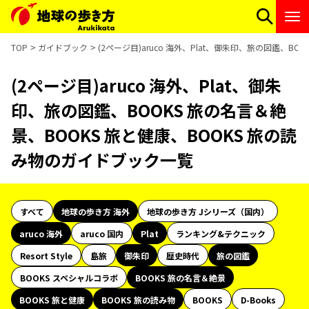
TOP
ガイドブック
(2ページ目)aruco 海外、Plat、御朱印、旅の図鑑、B
(2ページ目)aruco 海外、Plat、御朱
印、旅の図鑑、BOOKS 旅の名言＆絶
景、BOOKS 旅と健康、BOOKS 旅の読
み物のガイドブック一覧
すべて
地球の歩き方 海外
地球の歩き方 Jシリーズ（国内）
aruco 海外
aruco 国内
Plat
ランキング&テクニック
Resort Style
島旅
御朱印
歴史時代
旅の図鑑
BOOKS スペシャルコラボ
BOOKS 旅の名言＆絶景
BOOKS 旅と健康
BOOKS 旅の読み物
BOOKS
D-Books