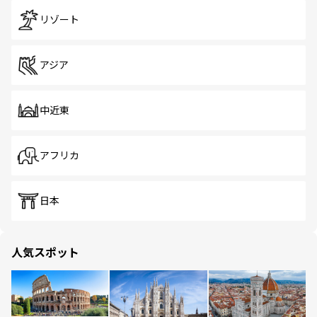
リゾート
アジア
中近東
アフリカ
日本
人気スポット