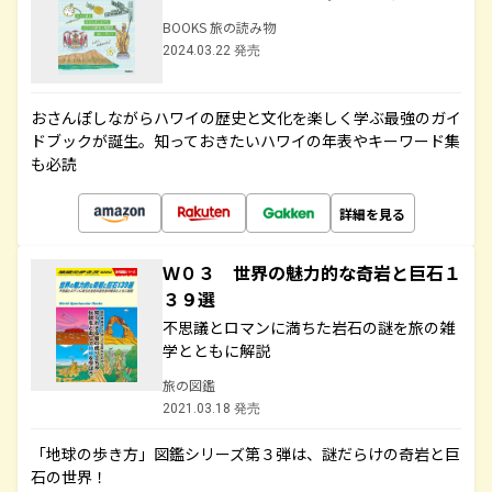
BOOKS 旅の読み物
2024.03.22 発売
おさんぽしながらハワイの歴史と文化を楽しく学ぶ最強のガイ
ドブックが誕生。知っておきたいハワイの年表やキーワード集
も必読
詳細を見る
Ｗ０３ 世界の魅力的な奇岩と巨石１
３９選
不思議とロマンに満ちた岩石の謎を旅の雑
学とともに解説
旅の図鑑
2021.03.18 発売
「地球の歩き方」図鑑シリーズ第３弾は、謎だらけの奇岩と巨
石の世界！