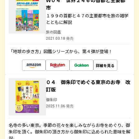
Ｗ０４ 世界２４６の首都と主要都
市
１９９の首都と４７の主要都市を旅の雑学
とともに解説
旅の図鑑
2021.03.18 発売
「地球の歩き方」図鑑シリーズから、第４弾が登場！
詳細を見る
０４ 御朱印でめぐる東京のお寺 改
訂版
御朱印
2025.11.06 発売
名寺の多い東京。季節の花々を楽しみながらお寺をめぐり、御
朱印を頂く。御朱印の頂き方から御朱印に込められた意味を解
説。