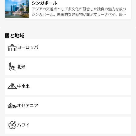
参照してほしい。
シンガポール
激する。気候は一年中温暖で、どの季節にも異なる楽しみ
み、どこを訪れても感動するはず。観光スポットが密集し
が待っている。親しみやすいタイの人々、仏教を中心とし
ており、効率よく見どころを回れるのも魅力。息をのむよ
アジアの交差点として多文化が融合した独自の魅力を放つ
た文化、そして多様な観光資源が、訪れる旅人を魅了し続
うな絶景から文化的な体験まで、香港を存分に楽しみ尽く
シンガポール。未来的な建築物が並ぶマリーナベイ、歴史
ける。 なお、新着のタイ情報は
コンテンツ一覧
を参照して
そう。 なお、新着の香港情報は
コンテンツ一覧
を参照して
と伝統を感じられるエスニックタウン、多数の緑豊かな公
ほしい。
ほしい。
園や自然保護区など、自然が調和した近代的な景観と文化
の多様性あふれるカラフルな町は、どこを歩いても新しい
国と地域
発見がある。さらに、治安のよさや充実した公共交通機関
も、旅行者にとっては魅力的なポイント。グルメも豊富
で、ホーカーズは地元の風情を楽しめる外せないスポット
ヨーロッパ
だ。訪れる人を飽きさせないシンガポールで、多様な魅力
を体感しよう。 なお、新着のシンガポール情報は
コンテン
ツ一覧
を参照してほしい。
北米
中南米
オセアニア
ハワイ