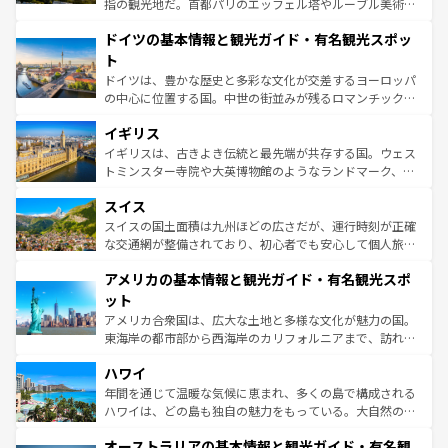
指の観光地だ。首都パリのエッフェル塔やルーブル美術館
の城塞都市、穏やかなビーチリゾートまで多彩な表情を見
といった象徴的なスポットから、田舎町の古風な美しさま
せる。地方によって風土や気候が異なるスペインはその個
ドイツの基本情報と観光ガイド・有名観光スポッ
で、幅広い魅力が詰まっている。華麗な宮殿、歴史的な大
性で訪れる人を魅了する。 なお、新着のスペイン情報は
コ
聖堂、美しいビーチ、そして豊かな自然が、訪れる者を心
ト
ンテンツ一覧
を参照してほしい。
から魅了する。また、フランスは美食の国としても知ら
ドイツは、豊かな歴史と多彩な文化が交差するヨーロッパ
れ、フランス料理はユネスコ無形文化遺産にも登録されて
の中心に位置する国。中世の街並みが残るロマンチック街
いる。シャンパンの発祥地であるランス、プロヴァンスの
道から、未来を先取りするようなモダンな都市まで多様な
香り高いラベンダー畑など、多彩な楽しみ方が可能だ。さ
イギリス
顔を持つこの国は、どこを歩いても飽きることがない。ベ
らに、パリ以外の地域にも魅力が溢れており、どの街角に
ルリンの文化的活気、バイエルン州のアルプスの絶景、そ
イギリスは、古きよき伝統と最先端が共存する国。ウェス
も豊かな歴史と文化が息づいている。パリ以外の個性あふ
してライン川沿いのワイン畑といった風景は必見。ビール
トミンスター寺院や大英博物館のようなランドマーク、歴
れる地方に足を運ぶとそれぞれで全く異なる文化を体験で
とソーセージを味わいながら地元の人と過ごす楽しい時間
史ある大学都市、美しい丘陵地帯や牧歌的な風景など、エ
きるだろう。 なお、新着のフランス情報は
コンテンツ一覧
スイス
は、お酒好きな人にはぜひ体験してほしい。 なお、新着の
リアごとに異なる魅力がある。また、優雅なアフタヌーン
を参照してほしい。
ドイツ情報は
コンテンツ一覧
を参照してほしい。
ティー、ビール好きにはたまらない英国パブ、サッカー観
スイスの国土面積は九州ほどの広さだが、運行時刻が正確
戦など、本場だからこそできる体験も豊富。イギリスを旅
な交通網が整備されており、初心者でも安心して個人旅行
して楽しみつくそう。 なお、新着のイギリス情報は
コンテ
を楽しめる。日本同様に時刻表どおりの旅が可能だ。中世
アメリカの基本情報と観光ガイド・有名観光スポ
ンツ一覧
を参照してほしい。
の建物がそのまま残る町や、スイスならではのユニークな
博物館もあり、アルプス観光だけでなく町歩きも満喫する
ット
ことができる。国民の所得が高いため物価も高いが、旅行
アメリカ合衆国は、広大な土地と多様な文化が魅力の国。
者向けの交通パス提供のサービスもあり、うまく活用すれ
東海岸の都市部から西海岸のカリフォルニアまで、訪れる
ば市内交通費無料で観光を楽しむこともできる。 なお、新
場所ごとに異なる風景と体験が待っている。ニューヨーク
着のスイス情報は
コンテンツ一覧
を参照してほしい。
ハワイ
のような巨大都市は、観光、ショッピング、エンターテイ
ンメントが詰まった刺激的なスポットだ。一方、アメリカ
年間を通じて温暖な気候に恵まれ、多くの島で構成される
西部には大自然が広がり、グランドキャニオンやイエロー
ハワイは、どの島も独自の魅力をもっている。大自然の神
ストーン国立公園といった絶景が堪能できる。さらに、南
秘を感じたいなら、火山が生み出した壮大な景観を誇るハ
オーストラリアの基本情報と観光ガイド・有名観
部のニューオーリンズでは、音楽と美食が融合した独特の
ワイ島は見逃せない。また、定番の観光地といえばオアフ