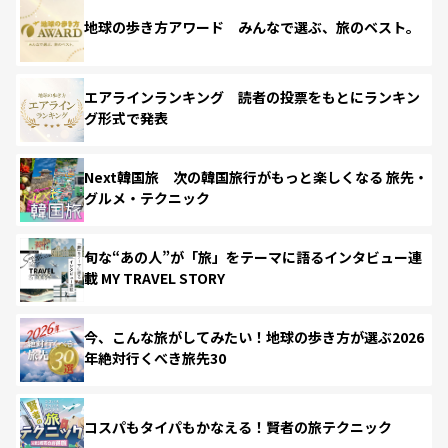
地球の歩き方アワード みんなで選ぶ、旅のベスト。
エアラインランキング 読者の投票をもとにランキン
グ形式で発表
Next韓国旅 次の韓国旅行がもっと楽しくなる 旅先・
グルメ・テクニック
旬な“あの人”が「旅」をテーマに語るインタビュー連
載 MY TRAVEL STORY
今、こんな旅がしてみたい！地球の歩き方が選ぶ2026
年絶対行くべき旅先30
コスパもタイパもかなえる！賢者の旅テクニック