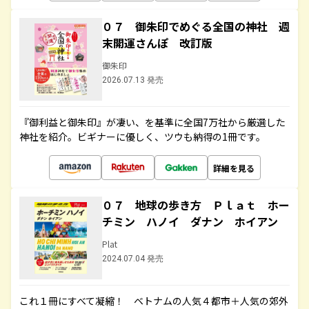
０７ 御朱印でめぐる全国の神社 週
末開運さんぽ 改訂版
御朱印
2026.07.13 発売
『御利益と御朱印』が凄い、を基準に全国7万社から厳選した
神社を紹介。ビギナーに優しく、ツウも納得の1冊です。
詳細を見る
０７ 地球の歩き方 Ｐｌａｔ ホー
チミン ハノイ ダナン ホイアン
Plat
2024.07.04 発売
これ１冊にすべて凝縮！ ベトナムの人気４都市＋人気の郊外