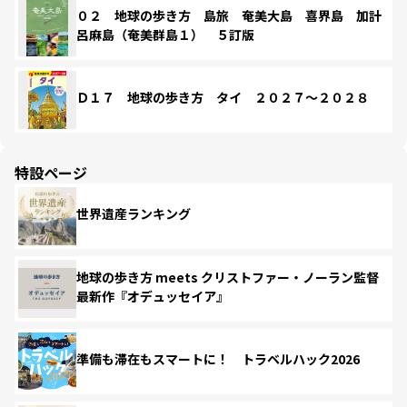
０２ 地球の歩き方 島旅 奄美大島 喜界島 加計
呂麻島（奄美群島１） ５訂版
Ｄ１７ 地球の歩き方 タイ ２０２７～２０２８
特設ページ
世界遺産ランキング
地球の歩き方 meets クリストファー・ノーラン監督
最新作『オデュッセイア』
準備も滞在もスマートに！ トラベルハック2026