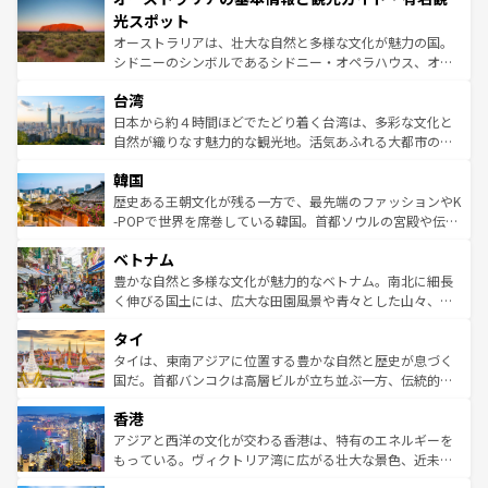
文化が魅力。旅行者はアメリカの各地域で異なる魅力を楽
島だが、静かな自然を求めるならマウイ島やカウアイ島が
光スポット
しみながら、その多様性と豊かな歴史を感じることができ
おすすめ。エメラルドグリーンに輝く海をはじめ、豊かな
オーストラリアは、壮大な自然と多様な文化が魅力の国。
るだろう。車でのロードトリップや列車の旅も、アメリカ
文化や歴史が息づいている。「アロハスピリット」と呼ば
シドニーのシンボルであるシドニー・オペラハウス、オー
ならではの贅沢な旅のスタイルだ。 なお、新着のアメリカ
れるおもてなしの心で訪れる人々を迎えてくれるハワイの
ストラリア東海岸北部に広がる大サンゴ礁地帯グレートバ
情報は
コンテンツ一覧
を参照してほしい。
人々、おいしいローカルフードやハワイアンミュージッ
台湾
リアリーフや大陸中央部にそびえるウルル（エアーズロッ
ク、伝統的なフラダンスなど、すべてがハワイの魅力を彩
ク）、タスマニアの美しい原生林やケアンズの熱帯雨林な
日本から約４時間ほどでたどり着く台湾は、多彩な文化と
っている。訪れるたびに新しい発見と感動が待っているハ
ど、見どころがたくさん。また、カフェやワイン、オージ
自然が織りなす魅力的な観光地。活気あふれる大都市の台
ワイを、存分に味わってほしい。 なお、新着のハワイ情報
ービーフなどの食文化も豊かで、美味しいものであふれて
北やノスタルジックな町並みが人気な九份（ジォウフェ
は
コンテンツ一覧
を参照してほしい。
韓国
いる。アクティビティも充実しており、サーフィンやダイ
ン）、静ひつな山岳地帯である台湾東部など、都市の喧騒
ビング、ハイキングなど、アウトドア好きにはたまらな
と山間の静けさが共存しており、訪れる人に新しい発見と
歴史ある王朝文化が残る一方で、最先端のファッションやK
い。オーストラリアの多彩な魅力を存分に味わいつくそ
驚きをもたらしてくれる。また、奥深い台湾の食文化も魅
-POPで世界を席巻している韓国。首都ソウルの宮殿や伝統
う。 なお、新着のオーストラリア情報は
コンテンツ一覧
を
力で、夜市などの屋台グルメから高級料理、ヘルシーで美
家屋が並ぶエリアでは韓国の歴史と文化に浸ることがで
参照してほしい。
ベトナム
容にもいいと評判のスイーツなど、バラエティ豊かな料理
き、地方に足を延ばせば四季折々の自然美を楽しむことが
が味わえる。 なお、新着の台湾情報は
コンテンツ一覧
を参
できる。そして、キムチや焼肉、絶品のストリートフード
豊かな自然と多様な文化が魅力的なベトナム。南北に細長
照してほしい。
まで、さまざまな韓国料理が待っている。夜には、韓国な
く伸びる国土には、広大な田園風景や青々とした山々、世
らではのナイトライフも堪能できる。あたたかいホスピタ
界遺産に登録された壮大な自然景観が点在し、都市部では
タイ
リティに包まれながら、韓国の多彩な魅力を心ゆくまで味
急速な発展と共に伝統が息づく。ハノイの古い町並みやホ
わってみてほしい。 なお、新着の韓国情報は
コンテンツ一
ーチミン市のフランス統治時代の建物も、独特の雰囲気を
タイは、東南アジアに位置する豊かな自然と歴史が息づく
覧
を参照してほしい。
醸し出している。また、バラエティの豊かさとおいしさで
国だ。首都バンコクは高層ビルが立ち並ぶ一方、伝統的な
世界中の食通を魅了してやまないベトナム料理も魅力のひ
寺院や市場がいたるところに点在し、古きよき文化と現代
香港
とつ。フォーやバインミー、ベトナムコーヒーなどは、ぜ
の活気が交差している。北部ではチェンマイなどの山岳地
ひ現地で味わいたい。どの地域を訪れてもあたたかい人々
帯で自然と触れ合い、南部ではプーケットやクラビの美し
アジアと西洋の文化が交わる香港は、特有のエネルギーを
が旅行者を迎えてくれるので、きっと忘れられない旅にな
いビーチでリゾート気分を楽しむことができる。タイ料理
もっている。ヴィクトリア湾に広がる壮大な景色、近未来
るはずだ。 なお、新着のベトナム情報は
コンテンツ一覧
を
は世界的に有名で、屋台から高級レストランまで味覚を刺
的なアートスポット、そして歴史と現代が融合した町並