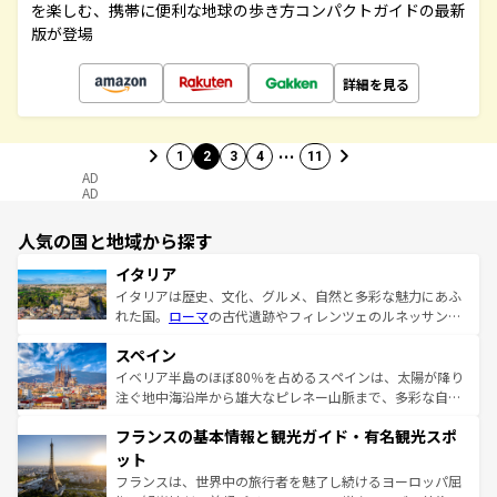
を楽しむ、携帯に便利な地球の歩き方コンパクトガイドの最新
版が登場
詳細を見る
…
1
2
3
4
11
AD
AD
人気の国と地域から探す
イタリア
イタリアは歴史、文化、グルメ、自然と多彩な魅力にあふ
れた国。
ローマ
の古代遺跡やフィレンツェのルネッサンス
美術、ヴェネツィアの運河など、歴史あるスポットはもち
スペイン
ろん、トスカーナの美しい田園風景やアマルフィ海岸の絶
景など、自然景観も見逃せない。観光の合間には、本場の
イベリア半島のほぼ80％を占めるスペインは、太陽が降り
ピザやパスタなど、絶品のイタリア料理を堪能することも
注ぐ地中海沿岸から雄大なピレネー山脈まで、多彩な自然
できる。朝目覚めてから夜眠るまで、すべての瞬間を楽し
と文化が詰まったヨーロッパ屈指の旅行先だ。多様な地域
フランスの基本情報と観光ガイド・有名観光スポ
ませてくれるイタリアで、忘れられない旅をしてみよう！
文化が根付くこの国では、情熱的なフラメンコ、熱気あふ
なお、新着のイタリア情報は
コンテンツ一覧
を参照してほ
れる闘牛、そして美味しいタパスが生活の一部となってい
ット
しい。
る。首都マドリードの洗練された雰囲気や、バルセロナの
フランスは、世界中の旅行者を魅了し続けるヨーロッパ屈
アートに溢れた街角から、地方では古代ローマ遺跡や中世