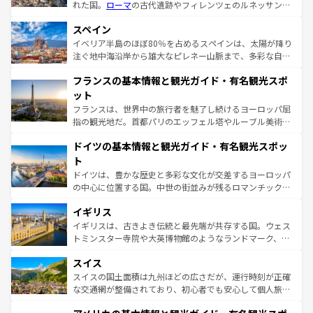
れた国。
ローマ
の古代遺跡やフィレンツェのルネッサンス
美術、ヴェネツィアの運河など、歴史あるスポットはもち
スペイン
ろん、トスカーナの美しい田園風景やアマルフィ海岸の絶
景など、自然景観も見逃せない。観光の合間には、本場の
イベリア半島のほぼ80％を占めるスペインは、太陽が降り
ピザやパスタなど、絶品のイタリア料理を堪能することも
注ぐ地中海沿岸から雄大なピレネー山脈まで、多彩な自然
できる。朝目覚めてから夜眠るまで、すべての瞬間を楽し
と文化が詰まったヨーロッパ屈指の旅行先だ。多様な地域
フランスの基本情報と観光ガイド・有名観光スポ
ませてくれるイタリアで、忘れられない旅をしてみよう！
文化が根付くこの国では、情熱的なフラメンコ、熱気あふ
なお、新着のイタリア情報は
コンテンツ一覧
を参照してほ
れる闘牛、そして美味しいタパスが生活の一部となってい
ット
しい。
る。首都マドリードの洗練された雰囲気や、バルセロナの
フランスは、世界中の旅行者を魅了し続けるヨーロッパ屈
アートに溢れた街角から、地方では古代ローマ遺跡や中世
指の観光地だ。首都パリのエッフェル塔やルーブル美術館
の城塞都市、穏やかなビーチリゾートまで多彩な表情を見
といった象徴的なスポットから、田舎町の古風な美しさま
せる。地方によって風土や気候が異なるスペインはその個
ドイツの基本情報と観光ガイド・有名観光スポッ
で、幅広い魅力が詰まっている。華麗な宮殿、歴史的な大
性で訪れる人を魅了する。 なお、新着のスペイン情報は
コ
聖堂、美しいビーチ、そして豊かな自然が、訪れる者を心
ト
ンテンツ一覧
を参照してほしい。
から魅了する。また、フランスは美食の国としても知ら
ドイツは、豊かな歴史と多彩な文化が交差するヨーロッパ
れ、フランス料理はユネスコ無形文化遺産にも登録されて
の中心に位置する国。中世の街並みが残るロマンチック街
いる。シャンパンの発祥地であるランス、プロヴァンスの
道から、未来を先取りするようなモダンな都市まで多様な
香り高いラベンダー畑など、多彩な楽しみ方が可能だ。さ
イギリス
顔を持つこの国は、どこを歩いても飽きることがない。ベ
らに、パリ以外の地域にも魅力が溢れており、どの街角に
ルリンの文化的活気、バイエルン州のアルプスの絶景、そ
イギリスは、古きよき伝統と最先端が共存する国。ウェス
も豊かな歴史と文化が息づいている。パリ以外の個性あふ
してライン川沿いのワイン畑といった風景は必見。ビール
トミンスター寺院や大英博物館のようなランドマーク、歴
れる地方に足を運ぶとそれぞれで全く異なる文化を体験で
とソーセージを味わいながら地元の人と過ごす楽しい時間
史ある大学都市、美しい丘陵地帯や牧歌的な風景など、エ
きるだろう。 なお、新着のフランス情報は
コンテンツ一覧
スイス
は、お酒好きな人にはぜひ体験してほしい。 なお、新着の
リアごとに異なる魅力がある。また、優雅なアフタヌーン
を参照してほしい。
ドイツ情報は
コンテンツ一覧
を参照してほしい。
ティー、ビール好きにはたまらない英国パブ、サッカー観
スイスの国土面積は九州ほどの広さだが、運行時刻が正確
戦など、本場だからこそできる体験も豊富。イギリスを旅
な交通網が整備されており、初心者でも安心して個人旅行
して楽しみつくそう。 なお、新着のイギリス情報は
コンテ
を楽しめる。日本同様に時刻表どおりの旅が可能だ。中世