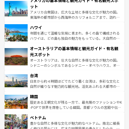
アメリカの基本情報と観光ガイド・有名観光スポ
ンツ一覧
を参照してほしい。
の建物がそのまま残る町や、スイスならではのユニークな
博物館もあり、アルプス観光だけでなく町歩きも満喫する
ット
ことができる。国民の所得が高いため物価も高いが、旅行
アメリカ合衆国は、広大な土地と多様な文化が魅力の国。
者向けの交通パス提供のサービスもあり、うまく活用すれ
東海岸の都市部から西海岸のカリフォルニアまで、訪れる
ば市内交通費無料で観光を楽しむこともできる。 なお、新
場所ごとに異なる風景と体験が待っている。ニューヨーク
着のスイス情報は
コンテンツ一覧
を参照してほしい。
ハワイ
のような巨大都市は、観光、ショッピング、エンターテイ
ンメントが詰まった刺激的なスポットだ。一方、アメリカ
年間を通じて温暖な気候に恵まれ、多くの島で構成される
西部には大自然が広がり、グランドキャニオンやイエロー
ハワイは、どの島も独自の魅力をもっている。大自然の神
ストーン国立公園といった絶景が堪能できる。さらに、南
秘を感じたいなら、火山が生み出した壮大な景観を誇るハ
オーストラリアの基本情報と観光ガイド・有名観
部のニューオーリンズでは、音楽と美食が融合した独特の
ワイ島は見逃せない。また、定番の観光地といえばオアフ
文化が魅力。旅行者はアメリカの各地域で異なる魅力を楽
島だが、静かな自然を求めるならマウイ島やカウアイ島が
光スポット
しみながら、その多様性と豊かな歴史を感じることができ
おすすめ。エメラルドグリーンに輝く海をはじめ、豊かな
オーストラリアは、壮大な自然と多様な文化が魅力の国。
るだろう。車でのロードトリップや列車の旅も、アメリカ
文化や歴史が息づいている。「アロハスピリット」と呼ば
シドニーのシンボルであるシドニー・オペラハウス、オー
ならではの贅沢な旅のスタイルだ。 なお、新着のアメリカ
れるおもてなしの心で訪れる人々を迎えてくれるハワイの
ストラリア東海岸北部に広がる大サンゴ礁地帯グレートバ
情報は
コンテンツ一覧
を参照してほしい。
人々、おいしいローカルフードやハワイアンミュージッ
台湾
リアリーフや大陸中央部にそびえるウルル（エアーズロッ
ク、伝統的なフラダンスなど、すべてがハワイの魅力を彩
ク）、タスマニアの美しい原生林やケアンズの熱帯雨林な
日本から約４時間ほどでたどり着く台湾は、多彩な文化と
っている。訪れるたびに新しい発見と感動が待っているハ
ど、見どころがたくさん。また、カフェやワイン、オージ
自然が織りなす魅力的な観光地。活気あふれる大都市の台
ワイを、存分に味わってほしい。 なお、新着のハワイ情報
ービーフなどの食文化も豊かで、美味しいものであふれて
北やノスタルジックな町並みが人気な九份（ジォウフェ
は
コンテンツ一覧
を参照してほしい。
韓国
いる。アクティビティも充実しており、サーフィンやダイ
ン）、静ひつな山岳地帯である台湾東部など、都市の喧騒
ビング、ハイキングなど、アウトドア好きにはたまらな
と山間の静けさが共存しており、訪れる人に新しい発見と
歴史ある王朝文化が残る一方で、最先端のファッションやK
い。オーストラリアの多彩な魅力を存分に味わいつくそ
驚きをもたらしてくれる。また、奥深い台湾の食文化も魅
-POPで世界を席巻している韓国。首都ソウルの宮殿や伝統
う。 なお、新着のオーストラリア情報は
コンテンツ一覧
を
力で、夜市などの屋台グルメから高級料理、ヘルシーで美
家屋が並ぶエリアでは韓国の歴史と文化に浸ることがで
参照してほしい。
ベトナム
容にもいいと評判のスイーツなど、バラエティ豊かな料理
き、地方に足を延ばせば四季折々の自然美を楽しむことが
が味わえる。 なお、新着の台湾情報は
コンテンツ一覧
を参
できる。そして、キムチや焼肉、絶品のストリートフード
豊かな自然と多様な文化が魅力的なベトナム。南北に細長
照してほしい。
まで、さまざまな韓国料理が待っている。夜には、韓国な
く伸びる国土には、広大な田園風景や青々とした山々、世