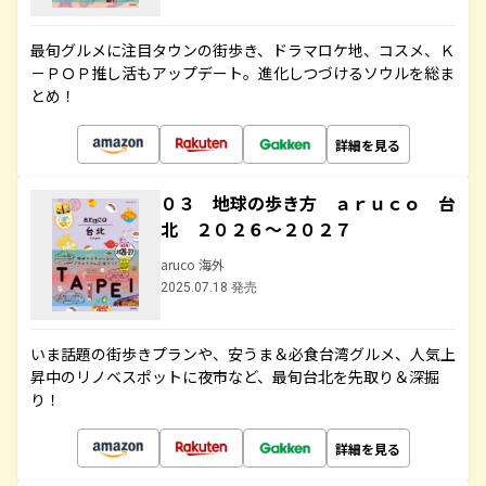
最旬グルメに注目タウンの街歩き、ドラマロケ地、コスメ、Ｋ
－ＰＯＰ推し活もアップデート。進化しつづけるソウルを総ま
とめ！
詳細を見る
０３ 地球の歩き方 ａｒｕｃｏ 台
北 ２０２６～２０２７
aruco 海外
2025.07.18 発売
いま話題の街歩きプランや、安うま＆必食台湾グルメ、人気上
昇中のリノベスポットに夜市など、最旬台北を先取り＆深掘
り！
詳細を見る