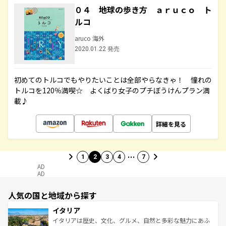
０４ 地球の歩き方 ａｒｕｃｏ ト
ルコ
aruco 海外
2020.01.22 発売
初めてのトルコでもやりたいことは全部やらなきゃ！ 憧れの
トルコを120％満喫☆ よくばり女子のプチぼうけんプラン満
載♪
詳細を見る
…
1
2
3
4
7
AD
AD
人気の国と地域から探す
イタリア
イタリアは歴史、文化、グルメ、自然と多彩な魅力にあふ