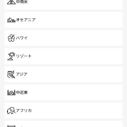
中南米
オセアニア
ハワイ
リゾート
アジア
中近東
アフリカ