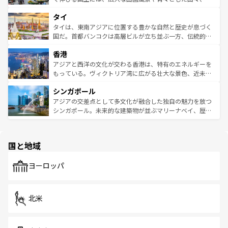
らではのナイトライフも堪能できる。あたたかいホスピタ
界遺産に登録された壮大な自然景観が点在し、都市部では
タイ
リティに包まれながら、韓国の多彩な魅力を心ゆくまで味
急速な発展と共に伝統が息づく。ハノイの古い町並みやホ
わってみてほしい。 なお、新着の韓国情報は
コンテンツ一
ーチミン市のフランス統治時代の建物も、独特の雰囲気を
タイは、東南アジアに位置する豊かな自然と歴史が息づく
覧
を参照してほしい。
醸し出している。また、バラエティの豊かさとおいしさで
国だ。首都バンコクは高層ビルが立ち並ぶ一方、伝統的な
世界中の食通を魅了してやまないベトナム料理も魅力のひ
寺院や市場がいたるところに点在し、古きよき文化と現代
香港
とつ。フォーやバインミー、ベトナムコーヒーなどは、ぜ
の活気が交差している。北部ではチェンマイなどの山岳地
ひ現地で味わいたい。どの地域を訪れてもあたたかい人々
帯で自然と触れ合い、南部ではプーケットやクラビの美し
アジアと西洋の文化が交わる香港は、特有のエネルギーを
が旅行者を迎えてくれるので、きっと忘れられない旅にな
いビーチでリゾート気分を楽しむことができる。タイ料理
もっている。ヴィクトリア湾に広がる壮大な景色、近未来
るはずだ。 なお、新着のベトナム情報は
コンテンツ一覧
を
は世界的に有名で、屋台から高級レストランまで味覚を刺
的なアートスポット、そして歴史と現代が融合した町並
参照してほしい。
シンガポール
激する。気候は一年中温暖で、どの季節にも異なる楽しみ
み、どこを訪れても感動するはず。観光スポットが密集し
が待っている。親しみやすいタイの人々、仏教を中心とし
ており、効率よく見どころを回れるのも魅力。息をのむよ
アジアの交差点として多文化が融合した独自の魅力を放つ
た文化、そして多様な観光資源が、訪れる旅人を魅了し続
うな絶景から文化的な体験まで、香港を存分に楽しみ尽く
シンガポール。未来的な建築物が並ぶマリーナベイ、歴史
ける。 なお、新着のタイ情報は
コンテンツ一覧
を参照して
そう。 なお、新着の香港情報は
コンテンツ一覧
を参照して
と伝統を感じられるエスニックタウン、多数の緑豊かな公
ほしい。
ほしい。
園や自然保護区など、自然が調和した近代的な景観と文化
の多様性あふれるカラフルな町は、どこを歩いても新しい
国と地域
発見がある。さらに、治安のよさや充実した公共交通機関
も、旅行者にとっては魅力的なポイント。グルメも豊富
で、ホーカーズは地元の風情を楽しめる外せないスポット
ヨーロッパ
だ。訪れる人を飽きさせないシンガポールで、多様な魅力
を体感しよう。 なお、新着のシンガポール情報は
コンテン
ツ一覧
を参照してほしい。
北米