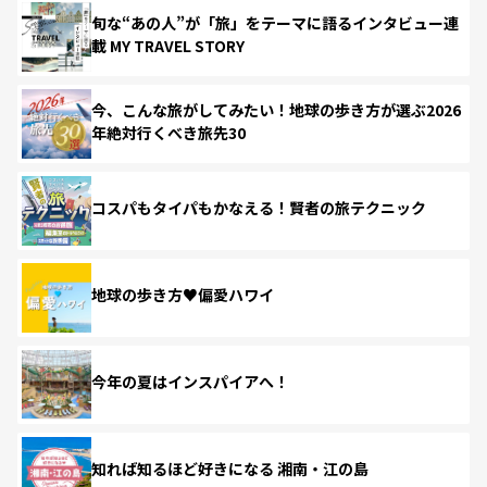
旬な“あの人”が「旅」をテーマに語るインタビュー連
載 MY TRAVEL STORY
今、こんな旅がしてみたい！地球の歩き方が選ぶ2026
年絶対行くべき旅先30
コスパもタイパもかなえる！賢者の旅テクニック
地球の歩き方♥偏愛ハワイ
今年の夏はインスパイアへ！
知れば知るほど好きになる 湘南・江の島