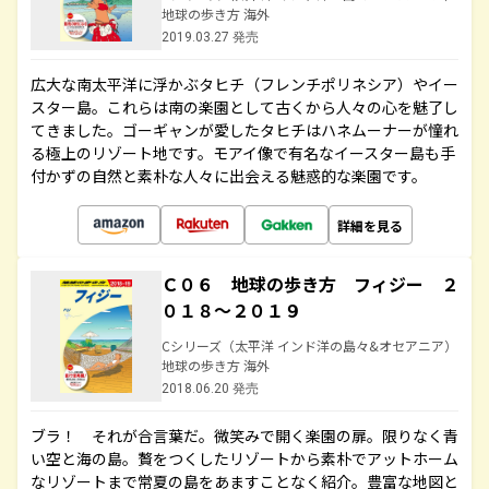
地球の歩き方 海外
2019.03.27 発売
広大な南太平洋に浮かぶタヒチ（フレンチポリネシア）やイー
スター島。これらは南の楽園として古くから人々の心を魅了し
てきました。ゴーギャンが愛したタヒチはハネムーナーが憧れ
る極上のリゾート地です。モアイ像で有名なイースター島も手
付かずの自然と素朴な人々に出会える魅惑的な楽園です。
詳細を見る
Ｃ０６ 地球の歩き方 フィジー ２
０１８～２０１９
Cシリーズ（太平洋 インド洋の島々&オセアニア）
地球の歩き方 海外
2018.06.20 発売
ブラ！ それが合言葉だ。微笑みで開く楽園の扉。限りなく青
い空と海の島。贅をつくしたリゾートから素朴でアットホーム
なリゾートまで常夏の島をあますことなく紹介。豊富な地図と