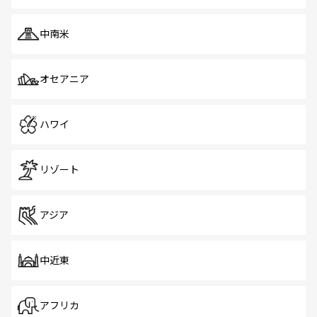
中南米
オセアニア
ハワイ
リゾート
アジア
中近東
アフリカ