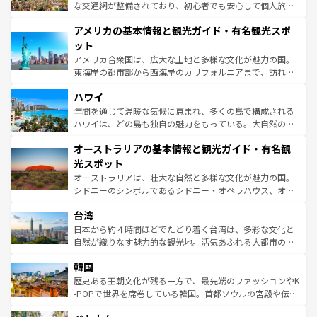
戦など、本場だからこそできる体験も豊富。イギリスを旅
な交通網が整備されており、初心者でも安心して個人旅行
して楽しみつくそう。 なお、新着のイギリス情報は
コンテ
を楽しめる。日本同様に時刻表どおりの旅が可能だ。中世
アメリカの基本情報と観光ガイド・有名観光スポ
ンツ一覧
を参照してほしい。
の建物がそのまま残る町や、スイスならではのユニークな
博物館もあり、アルプス観光だけでなく町歩きも満喫する
ット
ことができる。国民の所得が高いため物価も高いが、旅行
アメリカ合衆国は、広大な土地と多様な文化が魅力の国。
者向けの交通パス提供のサービスもあり、うまく活用すれ
東海岸の都市部から西海岸のカリフォルニアまで、訪れる
ば市内交通費無料で観光を楽しむこともできる。 なお、新
場所ごとに異なる風景と体験が待っている。ニューヨーク
着のスイス情報は
コンテンツ一覧
を参照してほしい。
ハワイ
のような巨大都市は、観光、ショッピング、エンターテイ
ンメントが詰まった刺激的なスポットだ。一方、アメリカ
年間を通じて温暖な気候に恵まれ、多くの島で構成される
西部には大自然が広がり、グランドキャニオンやイエロー
ハワイは、どの島も独自の魅力をもっている。大自然の神
ストーン国立公園といった絶景が堪能できる。さらに、南
秘を感じたいなら、火山が生み出した壮大な景観を誇るハ
オーストラリアの基本情報と観光ガイド・有名観
部のニューオーリンズでは、音楽と美食が融合した独特の
ワイ島は見逃せない。また、定番の観光地といえばオアフ
文化が魅力。旅行者はアメリカの各地域で異なる魅力を楽
島だが、静かな自然を求めるならマウイ島やカウアイ島が
光スポット
しみながら、その多様性と豊かな歴史を感じることができ
おすすめ。エメラルドグリーンに輝く海をはじめ、豊かな
オーストラリアは、壮大な自然と多様な文化が魅力の国。
るだろう。車でのロードトリップや列車の旅も、アメリカ
文化や歴史が息づいている。「アロハスピリット」と呼ば
シドニーのシンボルであるシドニー・オペラハウス、オー
ならではの贅沢な旅のスタイルだ。 なお、新着のアメリカ
れるおもてなしの心で訪れる人々を迎えてくれるハワイの
ストラリア東海岸北部に広がる大サンゴ礁地帯グレートバ
情報は
コンテンツ一覧
を参照してほしい。
人々、おいしいローカルフードやハワイアンミュージッ
台湾
リアリーフや大陸中央部にそびえるウルル（エアーズロッ
ク、伝統的なフラダンスなど、すべてがハワイの魅力を彩
ク）、タスマニアの美しい原生林やケアンズの熱帯雨林な
日本から約４時間ほどでたどり着く台湾は、多彩な文化と
っている。訪れるたびに新しい発見と感動が待っているハ
ど、見どころがたくさん。また、カフェやワイン、オージ
自然が織りなす魅力的な観光地。活気あふれる大都市の台
ワイを、存分に味わってほしい。 なお、新着のハワイ情報
ービーフなどの食文化も豊かで、美味しいものであふれて
北やノスタルジックな町並みが人気な九份（ジォウフェ
は
コンテンツ一覧
を参照してほしい。
韓国
いる。アクティビティも充実しており、サーフィンやダイ
ン）、静ひつな山岳地帯である台湾東部など、都市の喧騒
ビング、ハイキングなど、アウトドア好きにはたまらな
と山間の静けさが共存しており、訪れる人に新しい発見と
歴史ある王朝文化が残る一方で、最先端のファッションやK
い。オーストラリアの多彩な魅力を存分に味わいつくそ
驚きをもたらしてくれる。また、奥深い台湾の食文化も魅
-POPで世界を席巻している韓国。首都ソウルの宮殿や伝統
う。 なお、新着のオーストラリア情報は
コンテンツ一覧
を
力で、夜市などの屋台グルメから高級料理、ヘルシーで美
家屋が並ぶエリアでは韓国の歴史と文化に浸ることがで