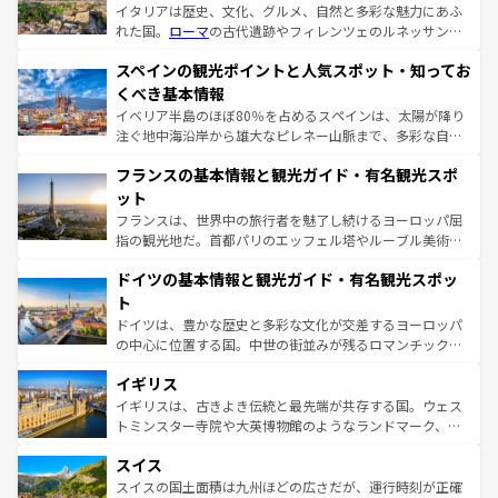
イタリアは歴史、文化、グルメ、自然と多彩な魅力にあふ
れた国。
ローマ
の古代遺跡やフィレンツェのルネッサンス
美術、ヴェネツィアの運河など、歴史あるスポットはもち
スペインの観光ポイントと人気スポット・知ってお
ろん、トスカーナの美しい田園風景やアマルフィ海岸の絶
景など、自然景観も見逃せない。観光の合間には、本場の
くべき基本情報
ピザやパスタなど、絶品のイタリア料理を堪能することも
イベリア半島のほぼ80％を占めるスペインは、太陽が降り
できる。朝目覚めてから夜眠るまで、すべての瞬間を楽し
注ぐ地中海沿岸から雄大なピレネー山脈まで、多彩な自然
ませてくれるイタリアで、忘れられない旅をしてみよう！
と文化が詰まったヨーロッパ屈指の旅行先だ。多様な地域
なお、新着のイタリア情報は
コンテンツ一覧
を参照してほ
フランスの基本情報と観光ガイド・有名観光スポ
文化が根付くこの国では、情熱的なフラメンコ、熱気あふ
しい。
れる闘牛、そして美味しいタパスが生活の一部となってい
ット
る。首都マドリードの洗練された雰囲気や、バルセロナの
フランスは、世界中の旅行者を魅了し続けるヨーロッパ屈
アートに溢れた街角から、地方では古代ローマ遺跡や中世
指の観光地だ。首都パリのエッフェル塔やルーブル美術館
の城塞都市、穏やかなビーチリゾートまで多彩な表情を見
といった象徴的なスポットから、田舎町の古風な美しさま
せる。地方によって風土や気候が異なるスペインはその個
ドイツの基本情報と観光ガイド・有名観光スポッ
で、幅広い魅力が詰まっている。華麗な宮殿、歴史的な大
性で訪れる人を魅了する。 なお、新着のスペイン情報は
コ
聖堂、美しいビーチ、そして豊かな自然が、訪れる者を心
ト
ンテンツ一覧
を参照してほしい。
から魅了する。また、フランスは美食の国としても知ら
ドイツは、豊かな歴史と多彩な文化が交差するヨーロッパ
れ、フランス料理はユネスコ無形文化遺産にも登録されて
の中心に位置する国。中世の街並みが残るロマンチック街
いる。シャンパンの発祥地であるランス、プロヴァンスの
道から、未来を先取りするようなモダンな都市まで多様な
香り高いラベンダー畑など、多彩な楽しみ方が可能だ。さ
イギリス
顔を持つこの国は、どこを歩いても飽きることがない。ベ
らに、パリ以外の地域にも魅力が溢れており、どの街角に
ルリンの文化的活気、バイエルン州のアルプスの絶景、そ
イギリスは、古きよき伝統と最先端が共存する国。ウェス
も豊かな歴史と文化が息づいている。パリ以外の個性あふ
してライン川沿いのワイン畑といった風景は必見。ビール
トミンスター寺院や大英博物館のようなランドマーク、歴
れる地方に足を運ぶとそれぞれで全く異なる文化を体験で
とソーセージを味わいながら地元の人と過ごす楽しい時間
史ある大学都市、美しい丘陵地帯や牧歌的な風景など、エ
きるだろう。 なお、新着のフランス情報は
コンテンツ一覧
スイス
は、お酒好きな人にはぜひ体験してほしい。 なお、新着の
リアごとに異なる魅力がある。また、優雅なアフタヌーン
を参照してほしい。
ドイツ情報は
コンテンツ一覧
を参照してほしい。
ティー、ビール好きにはたまらない英国パブ、サッカー観
スイスの国土面積は九州ほどの広さだが、運行時刻が正確