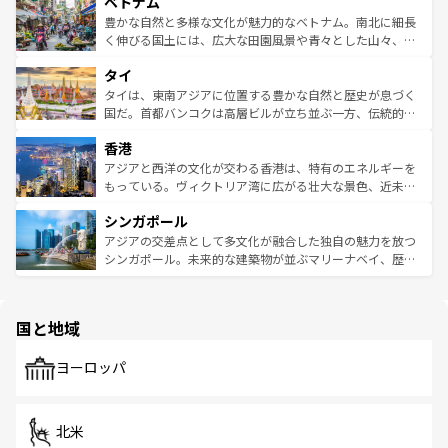
参照してほしい。
ベトナム
容にもいいと評判のスイーツなど、バラエティ豊かな料理
き、地方に足を延ばせば四季折々の自然美を楽しむことが
が味わえる。 なお、新着の台湾情報は
コンテンツ一覧
を参
できる。そして、キムチや焼肉、絶品のストリートフード
豊かな自然と多様な文化が魅力的なベトナム。南北に細長
照してほしい。
まで、さまざまな韓国料理が待っている。夜には、韓国な
く伸びる国土には、広大な田園風景や青々とした山々、世
らではのナイトライフも堪能できる。あたたかいホスピタ
界遺産に登録された壮大な自然景観が点在し、都市部では
タイ
リティに包まれながら、韓国の多彩な魅力を心ゆくまで味
急速な発展と共に伝統が息づく。ハノイの古い町並みやホ
わってみてほしい。 なお、新着の韓国情報は
コンテンツ一
ーチミン市のフランス統治時代の建物も、独特の雰囲気を
タイは、東南アジアに位置する豊かな自然と歴史が息づく
覧
を参照してほしい。
醸し出している。また、バラエティの豊かさとおいしさで
国だ。首都バンコクは高層ビルが立ち並ぶ一方、伝統的な
世界中の食通を魅了してやまないベトナム料理も魅力のひ
寺院や市場がいたるところに点在し、古きよき文化と現代
香港
とつ。フォーやバインミー、ベトナムコーヒーなどは、ぜ
の活気が交差している。北部ではチェンマイなどの山岳地
ひ現地で味わいたい。どの地域を訪れてもあたたかい人々
帯で自然と触れ合い、南部ではプーケットやクラビの美し
アジアと西洋の文化が交わる香港は、特有のエネルギーを
が旅行者を迎えてくれるので、きっと忘れられない旅にな
いビーチでリゾート気分を楽しむことができる。タイ料理
もっている。ヴィクトリア湾に広がる壮大な景色、近未来
るはずだ。 なお、新着のベトナム情報は
コンテンツ一覧
を
は世界的に有名で、屋台から高級レストランまで味覚を刺
的なアートスポット、そして歴史と現代が融合した町並
参照してほしい。
シンガポール
激する。気候は一年中温暖で、どの季節にも異なる楽しみ
み、どこを訪れても感動するはず。観光スポットが密集し
が待っている。親しみやすいタイの人々、仏教を中心とし
ており、効率よく見どころを回れるのも魅力。息をのむよ
アジアの交差点として多文化が融合した独自の魅力を放つ
た文化、そして多様な観光資源が、訪れる旅人を魅了し続
うな絶景から文化的な体験まで、香港を存分に楽しみ尽く
シンガポール。未来的な建築物が並ぶマリーナベイ、歴史
ける。 なお、新着のタイ情報は
コンテンツ一覧
を参照して
そう。 なお、新着の香港情報は
コンテンツ一覧
を参照して
と伝統を感じられるエスニックタウン、多数の緑豊かな公
ほしい。
ほしい。
園や自然保護区など、自然が調和した近代的な景観と文化
の多様性あふれるカラフルな町は、どこを歩いても新しい
国と地域
発見がある。さらに、治安のよさや充実した公共交通機関
も、旅行者にとっては魅力的なポイント。グルメも豊富
で、ホーカーズは地元の風情を楽しめる外せないスポット
ヨーロッパ
だ。訪れる人を飽きさせないシンガポールで、多様な魅力
を体感しよう。 なお、新着のシンガポール情報は
コンテン
ツ一覧
を参照してほしい。
北米