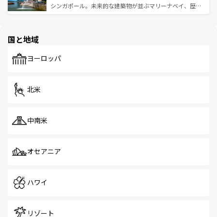
た文化、そして多様な観光資源が、訪れる旅人を魅了し続
うな絶景から文化的な体験まで、香港を存分に楽しみ尽く
シンガポール。未来的な建築物が並ぶマリーナベイ、歴史
ける。 なお、新着のタイ情報は
コンテンツ一覧
を参照して
そう。 なお、新着の香港情報は
コンテンツ一覧
を参照して
と伝統を感じられるエスニックタウン、多数の緑豊かな公
ほしい。
ほしい。
園や自然保護区など、自然が調和した近代的な景観と文化
の多様性あふれるカラフルな町は、どこを歩いても新しい
国と地域
発見がある。さらに、治安のよさや充実した公共交通機関
も、旅行者にとっては魅力的なポイント。グルメも豊富
で、ホーカーズは地元の風情を楽しめる外せないスポット
ヨーロッパ
だ。訪れる人を飽きさせないシンガポールで、多様な魅力
を体感しよう。 なお、新着のシンガポール情報は
コンテン
ツ一覧
を参照してほしい。
北米
中南米
オセアニア
ハワイ
リゾート