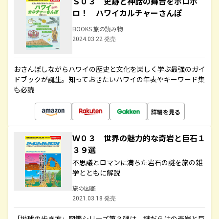
Ｓ０３ 史跡と神話の舞台をホロホ
ロ！ ハワイカルチャーさんぽ
BOOKS 旅の読み物
2024.03.22 発売
おさんぽしながらハワイの歴史と文化を楽しく学ぶ最強のガイ
ドブックが誕生。知っておきたいハワイの年表やキーワード集
も必読
詳細を見る
Ｗ０３ 世界の魅力的な奇岩と巨石１
３９選
不思議とロマンに満ちた岩石の謎を旅の雑
学とともに解説
旅の図鑑
2021.03.18 発売
「地球の歩き方」図鑑シリーズ第３弾は、謎だらけの奇岩と巨