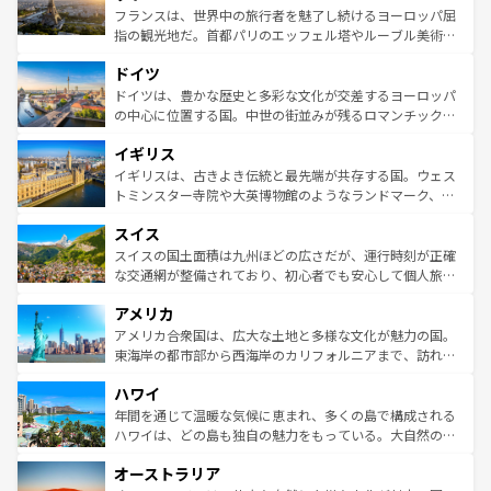
しい。
る。首都マドリードの洗練された雰囲気や、バルセロナの
フランスは、世界中の旅行者を魅了し続けるヨーロッパ屈
アートに溢れた街角から、地方では古代ローマ遺跡や中世
指の観光地だ。首都パリのエッフェル塔やルーブル美術館
の城塞都市、穏やかなビーチリゾートまで多彩な表情を見
といった象徴的なスポットから、田舎町の古風な美しさま
せる。地方によって風土や気候が異なるスペインはその個
ドイツ
で、幅広い魅力が詰まっている。華麗な宮殿、歴史的な大
性で訪れる人を魅了する。 なお、新着のスペイン情報は
コ
聖堂、美しいビーチ、そして豊かな自然が、訪れる者を心
ドイツは、豊かな歴史と多彩な文化が交差するヨーロッパ
ンテンツ一覧
を参照してほしい。
から魅了する。また、フランスは美食の国としても知ら
の中心に位置する国。中世の街並みが残るロマンチック街
れ、フランス料理はユネスコ無形文化遺産にも登録されて
道から、未来を先取りするようなモダンな都市まで多様な
イギリス
いる。シャンパンの発祥地であるランス、プロヴァンスの
顔を持つこの国は、どこを歩いても飽きることがない。ベ
香り高いラベンダー畑など、多彩な楽しみ方が可能だ。さ
ルリンの文化的活気、バイエルン州のアルプスの絶景、そ
イギリスは、古きよき伝統と最先端が共存する国。ウェス
らに、パリ以外の地域にも魅力が溢れており、どの街角に
してライン川沿いのワイン畑といった風景は必見。ビール
トミンスター寺院や大英博物館のようなランドマーク、歴
も豊かな歴史と文化が息づいている。パリ以外の個性あふ
とソーセージを味わいながら地元の人と過ごす楽しい時間
史ある大学都市、美しい丘陵地帯や牧歌的な風景など、エ
れる地方に足を運ぶとそれぞれで全く異なる文化を体験で
スイス
は、お酒好きな人にはぜひ体験してほしい。 なお、新着の
リアごとに異なる魅力がある。また、優雅なアフタヌーン
きるだろう。 なお、新着のフランス情報は
コンテンツ一覧
ドイツ情報は
コンテンツ一覧
を参照してほしい。
ティー、ビール好きにはたまらない英国パブ、サッカー観
スイスの国土面積は九州ほどの広さだが、運行時刻が正確
を参照してほしい。
戦など、本場だからこそできる体験も豊富。イギリスを旅
な交通網が整備されており、初心者でも安心して個人旅行
して楽しみつくそう。 なお、新着のイギリス情報は
コンテ
を楽しめる。日本同様に時刻表どおりの旅が可能だ。中世
アメリカ
ンツ一覧
を参照してほしい。
の建物がそのまま残る町や、スイスならではのユニークな
博物館もあり、アルプス観光だけでなく町歩きも満喫する
アメリカ合衆国は、広大な土地と多様な文化が魅力の国。
ことができる。国民の所得が高いため物価も高いが、旅行
東海岸の都市部から西海岸のカリフォルニアまで、訪れる
者向けの交通パス提供のサービスもあり、うまく活用すれ
場所ごとに異なる風景と体験が待っている。ニューヨーク
ハワイ
ば市内交通費無料で観光を楽しむこともできる。 なお、新
のような巨大都市は、観光、ショッピング、エンターテイ
着のスイス情報は
コンテンツ一覧
を参照してほしい。
ンメントが詰まった刺激的なスポットだ。一方、アメリカ
年間を通じて温暖な気候に恵まれ、多くの島で構成される
西部には大自然が広がり、グランドキャニオンやイエロー
ハワイは、どの島も独自の魅力をもっている。大自然の神
ストーン国立公園といった絶景が堪能できる。さらに、南
秘を感じたいなら、火山が生み出した壮大な景観を誇るハ
オーストラリア
部のニューオーリンズでは、音楽と美食が融合した独特の
ワイ島は見逃せない。また、定番の観光地といえばオアフ