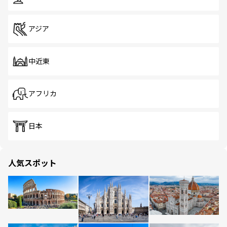
アジア
中近東
アフリカ
日本
人気スポット