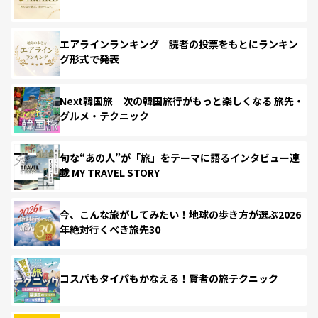
エアラインランキング 読者の投票をもとにランキン
グ形式で発表
Next韓国旅 次の韓国旅行がもっと楽しくなる 旅先・
グルメ・テクニック
旬な“あの人”が「旅」をテーマに語るインタビュー連
載 MY TRAVEL STORY
今、こんな旅がしてみたい！地球の歩き方が選ぶ2026
年絶対行くべき旅先30
コスパもタイパもかなえる！賢者の旅テクニック