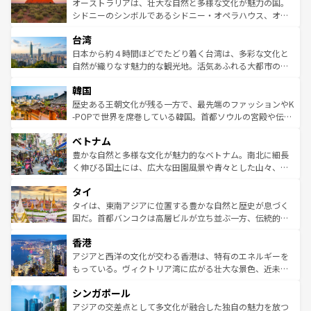
文化が魅力。旅行者はアメリカの各地域で異なる魅力を楽
島だが、静かな自然を求めるならマウイ島やカウアイ島が
オーストラリアは、壮大な自然と多様な文化が魅力の国。
しみながら、その多様性と豊かな歴史を感じることができ
おすすめ。エメラルドグリーンに輝く海をはじめ、豊かな
シドニーのシンボルであるシドニー・オペラハウス、オー
るだろう。車でのロードトリップや列車の旅も、アメリカ
文化や歴史が息づいている。「アロハスピリット」と呼ば
ストラリア東海岸北部に広がる大サンゴ礁地帯グレートバ
ならではの贅沢な旅のスタイルだ。 なお、新着のアメリカ
台湾
れるおもてなしの心で訪れる人々を迎えてくれるハワイの
リアリーフや大陸中央部にそびえるウルル（エアーズロッ
情報は
コンテンツ一覧
を参照してほしい。
人々、おいしいローカルフードやハワイアンミュージッ
ク）、タスマニアの美しい原生林やケアンズの熱帯雨林な
日本から約４時間ほどでたどり着く台湾は、多彩な文化と
ク、伝統的なフラダンスなど、すべてがハワイの魅力を彩
ど、見どころがたくさん。また、カフェやワイン、オージ
自然が織りなす魅力的な観光地。活気あふれる大都市の台
っている。訪れるたびに新しい発見と感動が待っているハ
ービーフなどの食文化も豊かで、美味しいものであふれて
北やノスタルジックな町並みが人気な九份（ジォウフェ
ワイを、存分に味わってほしい。 なお、新着のハワイ情報
韓国
いる。アクティビティも充実しており、サーフィンやダイ
ン）、静ひつな山岳地帯である台湾東部など、都市の喧騒
は
コンテンツ一覧
を参照してほしい。
ビング、ハイキングなど、アウトドア好きにはたまらな
と山間の静けさが共存しており、訪れる人に新しい発見と
歴史ある王朝文化が残る一方で、最先端のファッションやK
い。オーストラリアの多彩な魅力を存分に味わいつくそ
驚きをもたらしてくれる。また、奥深い台湾の食文化も魅
-POPで世界を席巻している韓国。首都ソウルの宮殿や伝統
う。 なお、新着のオーストラリア情報は
コンテンツ一覧
を
力で、夜市などの屋台グルメから高級料理、ヘルシーで美
家屋が並ぶエリアでは韓国の歴史と文化に浸ることがで
参照してほしい。
ベトナム
容にもいいと評判のスイーツなど、バラエティ豊かな料理
き、地方に足を延ばせば四季折々の自然美を楽しむことが
が味わえる。 なお、新着の台湾情報は
コンテンツ一覧
を参
できる。そして、キムチや焼肉、絶品のストリートフード
豊かな自然と多様な文化が魅力的なベトナム。南北に細長
照してほしい。
まで、さまざまな韓国料理が待っている。夜には、韓国な
く伸びる国土には、広大な田園風景や青々とした山々、世
らではのナイトライフも堪能できる。あたたかいホスピタ
界遺産に登録された壮大な自然景観が点在し、都市部では
タイ
リティに包まれながら、韓国の多彩な魅力を心ゆくまで味
急速な発展と共に伝統が息づく。ハノイの古い町並みやホ
わってみてほしい。 なお、新着の韓国情報は
コンテンツ一
ーチミン市のフランス統治時代の建物も、独特の雰囲気を
タイは、東南アジアに位置する豊かな自然と歴史が息づく
覧
を参照してほしい。
醸し出している。また、バラエティの豊かさとおいしさで
国だ。首都バンコクは高層ビルが立ち並ぶ一方、伝統的な
世界中の食通を魅了してやまないベトナム料理も魅力のひ
寺院や市場がいたるところに点在し、古きよき文化と現代
香港
とつ。フォーやバインミー、ベトナムコーヒーなどは、ぜ
の活気が交差している。北部ではチェンマイなどの山岳地
ひ現地で味わいたい。どの地域を訪れてもあたたかい人々
帯で自然と触れ合い、南部ではプーケットやクラビの美し
アジアと西洋の文化が交わる香港は、特有のエネルギーを
が旅行者を迎えてくれるので、きっと忘れられない旅にな
いビーチでリゾート気分を楽しむことができる。タイ料理
もっている。ヴィクトリア湾に広がる壮大な景色、近未来
るはずだ。 なお、新着のベトナム情報は
コンテンツ一覧
を
は世界的に有名で、屋台から高級レストランまで味覚を刺
的なアートスポット、そして歴史と現代が融合した町並
参照してほしい。
シンガポール
激する。気候は一年中温暖で、どの季節にも異なる楽しみ
み、どこを訪れても感動するはず。観光スポットが密集し
が待っている。親しみやすいタイの人々、仏教を中心とし
ており、効率よく見どころを回れるのも魅力。息をのむよ
アジアの交差点として多文化が融合した独自の魅力を放つ