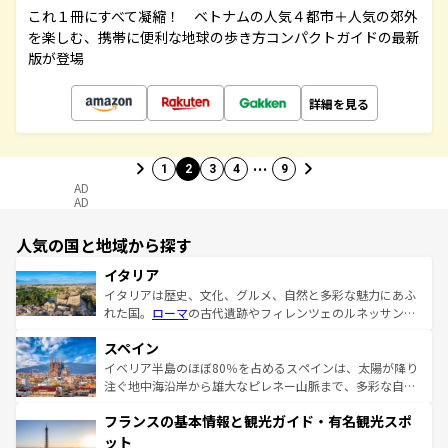
これ１冊にすべて凝縮！ ベトナムの人気４都市＋人気の郊外
を楽しむ、携帯に便利な地球の歩き方コンパクトガイドの最新
版が登場
詳細を見る
…
1
2
3
4
9
AD
AD
人気の国と地域から探す
イタリア
イタリアは歴史、文化、グルメ、自然と多彩な魅力にあふ
れた国。
ローマ
の古代遺跡やフィレンツェのルネッサンス
美術、ヴェネツィアの運河など、歴史あるスポットはもち
スペイン
ろん、トスカーナの美しい田園風景やアマルフィ海岸の絶
景など、自然景観も見逃せない。観光の合間には、本場の
イベリア半島のほぼ80％を占めるスペインは、太陽が降り
ピザやパスタなど、絶品のイタリア料理を堪能することも
注ぐ地中海沿岸から雄大なピレネー山脈まで、多彩な自然
できる。朝目覚めてから夜眠るまで、すべての瞬間を楽し
と文化が詰まったヨーロッパ屈指の旅行先だ。多様な地域
フランスの基本情報と観光ガイド・有名観光スポ
ませてくれるイタリアで、忘れられない旅をしてみよう！
文化が根付くこの国では、情熱的なフラメンコ、熱気あふ
なお、新着のイタリア情報は
コンテンツ一覧
を参照してほ
れる闘牛、そして美味しいタパスが生活の一部となってい
ット