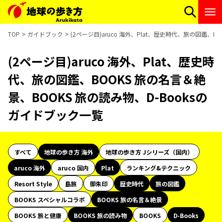
TOP
ガイドブック
(2ページ目)aruco 海外、Plat、歴史時代、旅の図鑑、B
(2ページ目)aruco 海外、Plat、歴史時
代、旅の図鑑、BOOKS 旅の名言＆絶
景、BOOKS 旅の読み物、D-Booksの
ガイドブック一覧
すべて
地球の歩き方 海外
地球の歩き方 Jシリーズ（国内）
aruco 海外
aruco 国内
Plat
ランキング&テクニック
Resort Style
島旅
御朱印
歴史時代
旅の図鑑
BOOKS スペシャルコラボ
BOOKS 旅の名言＆絶景
BOOKS 旅と健康
BOOKS 旅の読み物
BOOKS
D-Books