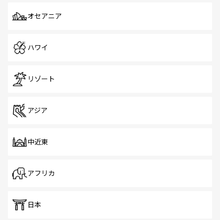
オセアニア
ハワイ
リゾート
アジア
中近東
アフリカ
日本