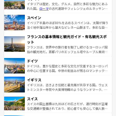
イタリアは歴史、文化、グルメ、自然と多彩な魅力にあふ
れた国。
ローマ
の古代遺跡やフィレンツェのルネッサンス
美術、ヴェネツィアの運河など、歴史あるスポットはもち
スペイン
ろん、トスカーナの美しい田園風景やアマルフィ海岸の絶
景など、自然景観も見逃せない。観光の合間には、本場の
イベリア半島のほぼ80％を占めるスペインは、太陽が降り
ピザやパスタなど、絶品のイタリア料理を堪能することも
注ぐ地中海沿岸から雄大なピレネー山脈まで、多彩な自然
できる。朝目覚めてから夜眠るまで、すべての瞬間を楽し
と文化が詰まったヨーロッパ屈指の旅行先だ。多様な地域
フランスの基本情報と観光ガイド・有名観光スポ
ませてくれるイタリアで、忘れられない旅をしてみよう！
文化が根付くこの国では、情熱的なフラメンコ、熱気あふ
なお、新着のイタリア情報は
コンテンツ一覧
を参照してほ
れる闘牛、そして美味しいタパスが生活の一部となってい
ット
しい。
る。首都マドリードの洗練された雰囲気や、バルセロナの
フランスは、世界中の旅行者を魅了し続けるヨーロッパ屈
アートに溢れた街角から、地方では古代ローマ遺跡や中世
指の観光地だ。首都パリのエッフェル塔やルーブル美術館
の城塞都市、穏やかなビーチリゾートまで多彩な表情を見
といった象徴的なスポットから、田舎町の古風な美しさま
せる。地方によって風土や気候が異なるスペインはその個
ドイツ
で、幅広い魅力が詰まっている。華麗な宮殿、歴史的な大
性で訪れる人を魅了する。 なお、新着のスペイン情報は
コ
聖堂、美しいビーチ、そして豊かな自然が、訪れる者を心
ドイツは、豊かな歴史と多彩な文化が交差するヨーロッパ
ンテンツ一覧
を参照してほしい。
から魅了する。また、フランスは美食の国としても知ら
の中心に位置する国。中世の街並みが残るロマンチック街
れ、フランス料理はユネスコ無形文化遺産にも登録されて
道から、未来を先取りするようなモダンな都市まで多様な
イギリス
いる。シャンパンの発祥地であるランス、プロヴァンスの
顔を持つこの国は、どこを歩いても飽きることがない。ベ
香り高いラベンダー畑など、多彩な楽しみ方が可能だ。さ
ルリンの文化的活気、バイエルン州のアルプスの絶景、そ
イギリスは、古きよき伝統と最先端が共存する国。ウェス
らに、パリ以外の地域にも魅力が溢れており、どの街角に
してライン川沿いのワイン畑といった風景は必見。ビール
トミンスター寺院や大英博物館のようなランドマーク、歴
も豊かな歴史と文化が息づいている。パリ以外の個性あふ
とソーセージを味わいながら地元の人と過ごす楽しい時間
史ある大学都市、美しい丘陵地帯や牧歌的な風景など、エ
れる地方に足を運ぶとそれぞれで全く異なる文化を体験で
スイス
は、お酒好きな人にはぜひ体験してほしい。 なお、新着の
リアごとに異なる魅力がある。また、優雅なアフタヌーン
きるだろう。 なお、新着のフランス情報は
コンテンツ一覧
ドイツ情報は
コンテンツ一覧
を参照してほしい。
ティー、ビール好きにはたまらない英国パブ、サッカー観
スイスの国土面積は九州ほどの広さだが、運行時刻が正確
を参照してほしい。
戦など、本場だからこそできる体験も豊富。イギリスを旅
な交通網が整備されており、初心者でも安心して個人旅行
して楽しみつくそう。 なお、新着のイギリス情報は
コンテ
を楽しめる。日本同様に時刻表どおりの旅が可能だ。中世