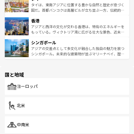
わってみてほしい。 なお、新着の韓国情報は
コンテンツ一
ーチミン市のフランス統治時代の建物も、独特の雰囲気を
タイは、東南アジアに位置する豊かな自然と歴史が息づく
覧
を参照してほしい。
醸し出している。また、バラエティの豊かさとおいしさで
国だ。首都バンコクは高層ビルが立ち並ぶ一方、伝統的な
世界中の食通を魅了してやまないベトナム料理も魅力のひ
寺院や市場がいたるところに点在し、古きよき文化と現代
香港
とつ。フォーやバインミー、ベトナムコーヒーなどは、ぜ
の活気が交差している。北部ではチェンマイなどの山岳地
ひ現地で味わいたい。どの地域を訪れてもあたたかい人々
帯で自然と触れ合い、南部ではプーケットやクラビの美し
アジアと西洋の文化が交わる香港は、特有のエネルギーを
が旅行者を迎えてくれるので、きっと忘れられない旅にな
いビーチでリゾート気分を楽しむことができる。タイ料理
もっている。ヴィクトリア湾に広がる壮大な景色、近未来
るはずだ。 なお、新着のベトナム情報は
コンテンツ一覧
を
は世界的に有名で、屋台から高級レストランまで味覚を刺
的なアートスポット、そして歴史と現代が融合した町並
参照してほしい。
シンガポール
激する。気候は一年中温暖で、どの季節にも異なる楽しみ
み、どこを訪れても感動するはず。観光スポットが密集し
が待っている。親しみやすいタイの人々、仏教を中心とし
ており、効率よく見どころを回れるのも魅力。息をのむよ
アジアの交差点として多文化が融合した独自の魅力を放つ
た文化、そして多様な観光資源が、訪れる旅人を魅了し続
うな絶景から文化的な体験まで、香港を存分に楽しみ尽く
シンガポール。未来的な建築物が並ぶマリーナベイ、歴史
ける。 なお、新着のタイ情報は
コンテンツ一覧
を参照して
そう。 なお、新着の香港情報は
コンテンツ一覧
を参照して
と伝統を感じられるエスニックタウン、多数の緑豊かな公
ほしい。
ほしい。
園や自然保護区など、自然が調和した近代的な景観と文化
の多様性あふれるカラフルな町は、どこを歩いても新しい
国と地域
発見がある。さらに、治安のよさや充実した公共交通機関
も、旅行者にとっては魅力的なポイント。グルメも豊富
で、ホーカーズは地元の風情を楽しめる外せないスポット
ヨーロッパ
だ。訪れる人を飽きさせないシンガポールで、多様な魅力
を体感しよう。 なお、新着のシンガポール情報は
コンテン
ツ一覧
を参照してほしい。
北米
中南米