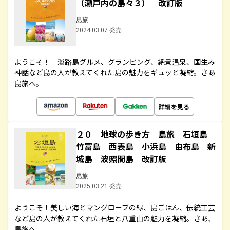
（瀬戸内の島々３） 改訂版
島旅
2024.03.07 発売
ようこそ！ 淡路島グルメ、グランピング、絶景温泉、国生み
神話など島の人が教えてくれた島の魅力をギュッと凝縮。さあ
島旅へ。
詳細を見る
２０ 地球の歩き方 島旅 石垣島
竹富島 西表島 小浜島 由布島 新
城島 波照間島 改訂版
島旅
2025.03.21 発売
ようこそ！美しい海とマングローブの緑、島ごはん、伝統工芸
など島の人が教えてくれた石垣と八重山の魅力を凝縮。さあ、
島旅へ。