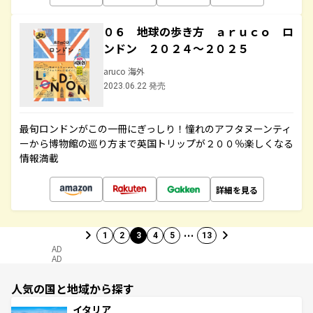
０６ 地球の歩き方 ａｒｕｃｏ ロ
ンドン ２０２４～２０２５
aruco 海外
2023.06.22 発売
最旬ロンドンがこの一冊にぎっしり！憧れのアフタヌーンティ
ーから博物館の巡り方まで英国トリップが２００％楽しくなる
情報満載
詳細を見る
…
1
2
3
4
5
13
AD
AD
人気の国と地域から探す
イタリア