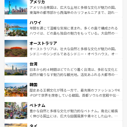
アメリカ
ンツ一覧
を参照してほしい。
の建物がそのまま残る町や、スイスならではのユニークな
博物館もあり、アルプス観光だけでなく町歩きも満喫する
アメリカ合衆国は、広大な土地と多様な文化が魅力の国。
ことができる。国民の所得が高いため物価も高いが、旅行
東海岸の都市部から西海岸のカリフォルニアまで、訪れる
者向けの交通パス提供のサービスもあり、うまく活用すれ
場所ごとに異なる風景と体験が待っている。ニューヨーク
ハワイ
ば市内交通費無料で観光を楽しむこともできる。 なお、新
のような巨大都市は、観光、ショッピング、エンターテイ
着のスイス情報は
コンテンツ一覧
を参照してほしい。
ンメントが詰まった刺激的なスポットだ。一方、アメリカ
年間を通じて温暖な気候に恵まれ、多くの島で構成される
西部には大自然が広がり、グランドキャニオンやイエロー
ハワイは、どの島も独自の魅力をもっている。大自然の神
ストーン国立公園といった絶景が堪能できる。さらに、南
秘を感じたいなら、火山が生み出した壮大な景観を誇るハ
オーストラリア
部のニューオーリンズでは、音楽と美食が融合した独特の
ワイ島は見逃せない。また、定番の観光地といえばオアフ
文化が魅力。旅行者はアメリカの各地域で異なる魅力を楽
島だが、静かな自然を求めるならマウイ島やカウアイ島が
オーストラリアは、壮大な自然と多様な文化が魅力の国。
しみながら、その多様性と豊かな歴史を感じることができ
おすすめ。エメラルドグリーンに輝く海をはじめ、豊かな
シドニーのシンボルであるシドニー・オペラハウス、オー
るだろう。車でのロードトリップや列車の旅も、アメリカ
文化や歴史が息づいている。「アロハスピリット」と呼ば
ストラリア東海岸北部に広がる大サンゴ礁地帯グレートバ
ならではの贅沢な旅のスタイルだ。 なお、新着のアメリカ
台湾
れるおもてなしの心で訪れる人々を迎えてくれるハワイの
リアリーフや大陸中央部にそびえるウルル（エアーズロッ
情報は
コンテンツ一覧
を参照してほしい。
人々、おいしいローカルフードやハワイアンミュージッ
ク）、タスマニアの美しい原生林やケアンズの熱帯雨林な
日本から約４時間ほどでたどり着く台湾は、多彩な文化と
ク、伝統的なフラダンスなど、すべてがハワイの魅力を彩
ど、見どころがたくさん。また、カフェやワイン、オージ
自然が織りなす魅力的な観光地。活気あふれる大都市の台
っている。訪れるたびに新しい発見と感動が待っているハ
ービーフなどの食文化も豊かで、美味しいものであふれて
北やノスタルジックな町並みが人気な九份（ジォウフェ
ワイを、存分に味わってほしい。 なお、新着のハワイ情報
韓国
いる。アクティビティも充実しており、サーフィンやダイ
ン）、静ひつな山岳地帯である台湾東部など、都市の喧騒
は
コンテンツ一覧
を参照してほしい。
ビング、ハイキングなど、アウトドア好きにはたまらな
と山間の静けさが共存しており、訪れる人に新しい発見と
歴史ある王朝文化が残る一方で、最先端のファッションやK
い。オーストラリアの多彩な魅力を存分に味わいつくそ
驚きをもたらしてくれる。また、奥深い台湾の食文化も魅
-POPで世界を席巻している韓国。首都ソウルの宮殿や伝統
う。 なお、新着のオーストラリア情報は
コンテンツ一覧
を
力で、夜市などの屋台グルメから高級料理、ヘルシーで美
家屋が並ぶエリアでは韓国の歴史と文化に浸ることがで
参照してほしい。
ベトナム
容にもいいと評判のスイーツなど、バラエティ豊かな料理
き、地方に足を延ばせば四季折々の自然美を楽しむことが
が味わえる。 なお、新着の台湾情報は
コンテンツ一覧
を参
できる。そして、キムチや焼肉、絶品のストリートフード
豊かな自然と多様な文化が魅力的なベトナム。南北に細長
照してほしい。
まで、さまざまな韓国料理が待っている。夜には、韓国な
く伸びる国土には、広大な田園風景や青々とした山々、世
らではのナイトライフも堪能できる。あたたかいホスピタ
界遺産に登録された壮大な自然景観が点在し、都市部では
タイ
リティに包まれながら、韓国の多彩な魅力を心ゆくまで味
急速な発展と共に伝統が息づく。ハノイの古い町並みやホ