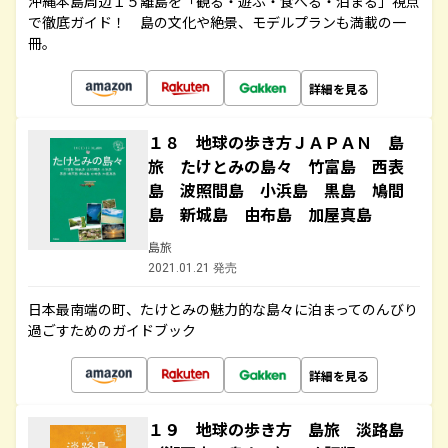
沖縄本島周辺１５離島を「観る・遊ぶ・食べる・泊まる」視点
で徹底ガイド！ 島の文化や絶景、モデルプランも満載の一
冊。
詳細を見る
１８ 地球の歩き方ＪＡＰＡＮ 島
旅 たけとみの島々 竹富島 西表
島 波照間島 小浜島 黒島 鳩間
島 新城島 由布島 加屋真島
島旅
2021.01.21 発売
日本最南端の町、たけとみの魅力的な島々に泊まってのんびり
過ごすためのガイドブック
詳細を見る
１９ 地球の歩き方 島旅 淡路島