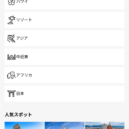
ハワイ
リゾート
アジア
中近東
アフリカ
日本
人気スポット