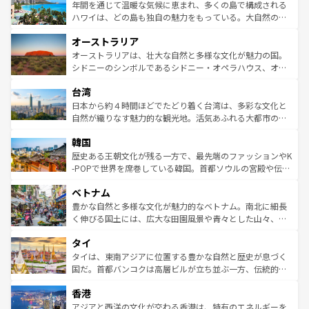
着のスイス情報は
コンテンツ一覧
を参照してほしい。
ンメントが詰まった刺激的なスポットだ。一方、アメリカ
年間を通じて温暖な気候に恵まれ、多くの島で構成される
西部には大自然が広がり、グランドキャニオンやイエロー
ハワイは、どの島も独自の魅力をもっている。大自然の神
ストーン国立公園といった絶景が堪能できる。さらに、南
秘を感じたいなら、火山が生み出した壮大な景観を誇るハ
オーストラリア
部のニューオーリンズでは、音楽と美食が融合した独特の
ワイ島は見逃せない。また、定番の観光地といえばオアフ
文化が魅力。旅行者はアメリカの各地域で異なる魅力を楽
島だが、静かな自然を求めるならマウイ島やカウアイ島が
オーストラリアは、壮大な自然と多様な文化が魅力の国。
しみながら、その多様性と豊かな歴史を感じることができ
おすすめ。エメラルドグリーンに輝く海をはじめ、豊かな
シドニーのシンボルであるシドニー・オペラハウス、オー
るだろう。車でのロードトリップや列車の旅も、アメリカ
文化や歴史が息づいている。「アロハスピリット」と呼ば
ストラリア東海岸北部に広がる大サンゴ礁地帯グレートバ
ならではの贅沢な旅のスタイルだ。 なお、新着のアメリカ
台湾
れるおもてなしの心で訪れる人々を迎えてくれるハワイの
リアリーフや大陸中央部にそびえるウルル（エアーズロッ
情報は
コンテンツ一覧
を参照してほしい。
人々、おいしいローカルフードやハワイアンミュージッ
ク）、タスマニアの美しい原生林やケアンズの熱帯雨林な
日本から約４時間ほどでたどり着く台湾は、多彩な文化と
ク、伝統的なフラダンスなど、すべてがハワイの魅力を彩
ど、見どころがたくさん。また、カフェやワイン、オージ
自然が織りなす魅力的な観光地。活気あふれる大都市の台
っている。訪れるたびに新しい発見と感動が待っているハ
ービーフなどの食文化も豊かで、美味しいものであふれて
北やノスタルジックな町並みが人気な九份（ジォウフェ
ワイを、存分に味わってほしい。 なお、新着のハワイ情報
韓国
いる。アクティビティも充実しており、サーフィンやダイ
ン）、静ひつな山岳地帯である台湾東部など、都市の喧騒
は
コンテンツ一覧
を参照してほしい。
ビング、ハイキングなど、アウトドア好きにはたまらな
と山間の静けさが共存しており、訪れる人に新しい発見と
歴史ある王朝文化が残る一方で、最先端のファッションやK
い。オーストラリアの多彩な魅力を存分に味わいつくそ
驚きをもたらしてくれる。また、奥深い台湾の食文化も魅
-POPで世界を席巻している韓国。首都ソウルの宮殿や伝統
う。 なお、新着のオーストラリア情報は
コンテンツ一覧
を
力で、夜市などの屋台グルメから高級料理、ヘルシーで美
家屋が並ぶエリアでは韓国の歴史と文化に浸ることがで
参照してほしい。
ベトナム
容にもいいと評判のスイーツなど、バラエティ豊かな料理
き、地方に足を延ばせば四季折々の自然美を楽しむことが
が味わえる。 なお、新着の台湾情報は
コンテンツ一覧
を参
できる。そして、キムチや焼肉、絶品のストリートフード
豊かな自然と多様な文化が魅力的なベトナム。南北に細長
照してほしい。
まで、さまざまな韓国料理が待っている。夜には、韓国な
く伸びる国土には、広大な田園風景や青々とした山々、世
らではのナイトライフも堪能できる。あたたかいホスピタ
界遺産に登録された壮大な自然景観が点在し、都市部では
タイ
リティに包まれながら、韓国の多彩な魅力を心ゆくまで味
急速な発展と共に伝統が息づく。ハノイの古い町並みやホ
わってみてほしい。 なお、新着の韓国情報は
コンテンツ一
ーチミン市のフランス統治時代の建物も、独特の雰囲気を
タイは、東南アジアに位置する豊かな自然と歴史が息づく
覧
を参照してほしい。
醸し出している。また、バラエティの豊かさとおいしさで
国だ。首都バンコクは高層ビルが立ち並ぶ一方、伝統的な
世界中の食通を魅了してやまないベトナム料理も魅力のひ
寺院や市場がいたるところに点在し、古きよき文化と現代
香港
とつ。フォーやバインミー、ベトナムコーヒーなどは、ぜ
の活気が交差している。北部ではチェンマイなどの山岳地
ひ現地で味わいたい。どの地域を訪れてもあたたかい人々
帯で自然と触れ合い、南部ではプーケットやクラビの美し
アジアと西洋の文化が交わる香港は、特有のエネルギーを