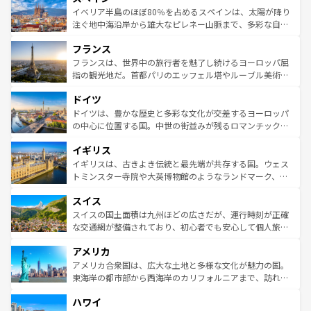
景など、自然景観も見逃せない。観光の合間には、本場の
イベリア半島のほぼ80％を占めるスペインは、太陽が降り
ピザやパスタなど、絶品のイタリア料理を堪能することも
注ぐ地中海沿岸から雄大なピレネー山脈まで、多彩な自然
できる。朝目覚めてから夜眠るまで、すべての瞬間を楽し
と文化が詰まったヨーロッパ屈指の旅行先だ。多様な地域
フランス
ませてくれるイタリアで、忘れられない旅をしてみよう！
文化が根付くこの国では、情熱的なフラメンコ、熱気あふ
なお、新着のイタリア情報は
コンテンツ一覧
を参照してほ
れる闘牛、そして美味しいタパスが生活の一部となってい
フランスは、世界中の旅行者を魅了し続けるヨーロッパ屈
しい。
る。首都マドリードの洗練された雰囲気や、バルセロナの
指の観光地だ。首都パリのエッフェル塔やルーブル美術館
アートに溢れた街角から、地方では古代ローマ遺跡や中世
といった象徴的なスポットから、田舎町の古風な美しさま
ドイツ
の城塞都市、穏やかなビーチリゾートまで多彩な表情を見
で、幅広い魅力が詰まっている。華麗な宮殿、歴史的な大
せる。地方によって風土や気候が異なるスペインはその個
聖堂、美しいビーチ、そして豊かな自然が、訪れる者を心
ドイツは、豊かな歴史と多彩な文化が交差するヨーロッパ
性で訪れる人を魅了する。 なお、新着のスペイン情報は
コ
から魅了する。また、フランスは美食の国としても知ら
の中心に位置する国。中世の街並みが残るロマンチック街
ンテンツ一覧
を参照してほしい。
れ、フランス料理はユネスコ無形文化遺産にも登録されて
道から、未来を先取りするようなモダンな都市まで多様な
イギリス
いる。シャンパンの発祥地であるランス、プロヴァンスの
顔を持つこの国は、どこを歩いても飽きることがない。ベ
香り高いラベンダー畑など、多彩な楽しみ方が可能だ。さ
ルリンの文化的活気、バイエルン州のアルプスの絶景、そ
イギリスは、古きよき伝統と最先端が共存する国。ウェス
らに、パリ以外の地域にも魅力が溢れており、どの街角に
してライン川沿いのワイン畑といった風景は必見。ビール
トミンスター寺院や大英博物館のようなランドマーク、歴
も豊かな歴史と文化が息づいている。パリ以外の個性あふ
とソーセージを味わいながら地元の人と過ごす楽しい時間
史ある大学都市、美しい丘陵地帯や牧歌的な風景など、エ
れる地方に足を運ぶとそれぞれで全く異なる文化を体験で
スイス
は、お酒好きな人にはぜひ体験してほしい。 なお、新着の
リアごとに異なる魅力がある。また、優雅なアフタヌーン
きるだろう。 なお、新着のフランス情報は
コンテンツ一覧
ドイツ情報は
コンテンツ一覧
を参照してほしい。
ティー、ビール好きにはたまらない英国パブ、サッカー観
スイスの国土面積は九州ほどの広さだが、運行時刻が正確
を参照してほしい。
戦など、本場だからこそできる体験も豊富。イギリスを旅
な交通網が整備されており、初心者でも安心して個人旅行
して楽しみつくそう。 なお、新着のイギリス情報は
コンテ
を楽しめる。日本同様に時刻表どおりの旅が可能だ。中世
アメリカ
ンツ一覧
を参照してほしい。
の建物がそのまま残る町や、スイスならではのユニークな
博物館もあり、アルプス観光だけでなく町歩きも満喫する
アメリカ合衆国は、広大な土地と多様な文化が魅力の国。
ことができる。国民の所得が高いため物価も高いが、旅行
東海岸の都市部から西海岸のカリフォルニアまで、訪れる
者向けの交通パス提供のサービスもあり、うまく活用すれ
場所ごとに異なる風景と体験が待っている。ニューヨーク
ハワイ
ば市内交通費無料で観光を楽しむこともできる。 なお、新
のような巨大都市は、観光、ショッピング、エンターテイ