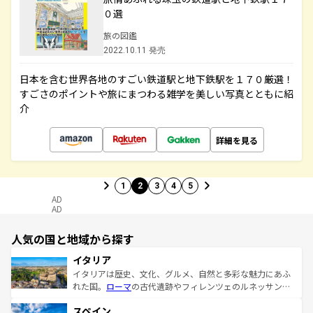
０選
旅の図鑑
2022.10.11 発売
日本を含む世界各地のすごい鉄道駅と地下鉄駅を１７０厳選！
すごさのポイントや旅にまつわる雑学を美しい写真とともに紹
介
詳細を見る
1
2
3
4
5
AD
AD
人気の国と地域から探す
イタリア
イタリアは歴史、文化、グルメ、自然と多彩な魅力にあふ
れた国。
ローマ
の古代遺跡やフィレンツェのルネッサンス
美術、ヴェネツィアの運河など、歴史あるスポットはもち
スペイン
ろん、トスカーナの美しい田園風景やアマルフィ海岸の絶