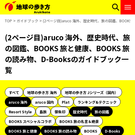
TOP
ガイドブック
(2ページ目)aruco 海外、歴史時代、旅の図鑑、BOOKS
(2ページ目)aruco 海外、歴史時代、旅
の図鑑、BOOKS 旅と健康、BOOKS 旅
の読み物、D-Booksのガイドブック一
覧
すべて
地球の歩き方 海外
地球の歩き方 Jシリーズ（国内）
aruco 海外
aruco 国内
Plat
ランキング&テクニック
Resort Style
島旅
御朱印
歴史時代
旅の図鑑
BOOKS スペシャルコラボ
BOOKS 旅の名言＆絶景
BOOKS 旅と健康
BOOKS 旅の読み物
BOOKS
D-Books