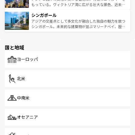
が旅行者を迎えてくれるので、きっと忘れられない旅にな
いビーチでリゾート気分を楽しむことができる。タイ料理
もっている。ヴィクトリア湾に広がる壮大な景色、近未来
るはずだ。 なお、新着のベトナム情報は
コンテンツ一覧
を
は世界的に有名で、屋台から高級レストランまで味覚を刺
的なアートスポット、そして歴史と現代が融合した町並
参照してほしい。
シンガポール
激する。気候は一年中温暖で、どの季節にも異なる楽しみ
み、どこを訪れても感動するはず。観光スポットが密集し
が待っている。親しみやすいタイの人々、仏教を中心とし
ており、効率よく見どころを回れるのも魅力。息をのむよ
アジアの交差点として多文化が融合した独自の魅力を放つ
た文化、そして多様な観光資源が、訪れる旅人を魅了し続
うな絶景から文化的な体験まで、香港を存分に楽しみ尽く
シンガポール。未来的な建築物が並ぶマリーナベイ、歴史
ける。 なお、新着のタイ情報は
コンテンツ一覧
を参照して
そう。 なお、新着の香港情報は
コンテンツ一覧
を参照して
と伝統を感じられるエスニックタウン、多数の緑豊かな公
ほしい。
ほしい。
園や自然保護区など、自然が調和した近代的な景観と文化
の多様性あふれるカラフルな町は、どこを歩いても新しい
国と地域
発見がある。さらに、治安のよさや充実した公共交通機関
も、旅行者にとっては魅力的なポイント。グルメも豊富
で、ホーカーズは地元の風情を楽しめる外せないスポット
ヨーロッパ
だ。訪れる人を飽きさせないシンガポールで、多様な魅力
を体感しよう。 なお、新着のシンガポール情報は
コンテン
ツ一覧
を参照してほしい。
北米
中南米
オセアニア