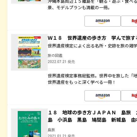
沖縄本島周辺１５離島を「観る・遊ぶ・食べ
景、モデルプランも満載の一冊。
Ｗ１８ 世界遺産の歩き方 学んで旅
世界遺産検定によく出る名所・史跡を旅の雑
旅の図鑑
2022.07.21 発売
世界遺産検定事務局監修。世界中を旅した「
世界遺産をもっと深く学べる一冊！
１８ 地球の歩き方ＪＡＰＡＮ 島旅 
島 小浜島 黒島 鳩間島 新城島 由
島旅
2021.01.21 発売