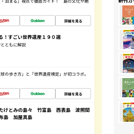
新刊ガ
る・泊まる」視点で徹底ガイド！ 島の文化や絶
詳細を見る
する！すごい世界遺産１９０選
学とともに解説
地球の歩き方」と「世界遺産検定」が初コラボ。
詳細を見る
たけとみの島々 竹富島 西表島 波照間
布島 加屋真島