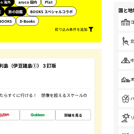
co 海外
aruco 国内
Plat
国と地
代
旅の図鑑
BOOKS スペシャルコラボ
BOOKS
D-Books
絞り込み条件を追加
利島（伊豆諸島①）３訂版
ったらすぐに行ける！ 想像を超えるスケールの
詳細を見る