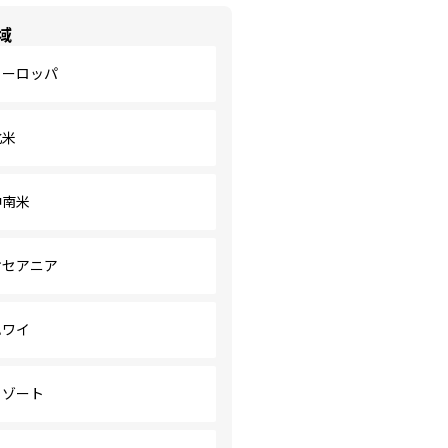
域
ヨーロッパ
北米
中南米
オセアニア
ハワイ
リゾート