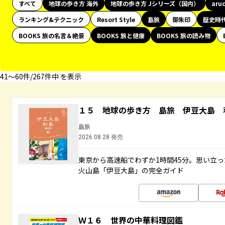
すべて
地球の歩き方 海外
地球の歩き方 Jシリーズ（国内）
aru
ランキング&テクニック
Resort Style
島旅
御朱印
歴史時
BOOKS 旅の名言＆絶景
BOOKS 旅と健康
BOOKS 旅の読み物
41〜60件/267件中 を表示
１５ 地球の歩き方 島旅 伊豆大島 
島旅
2026.08.28 発売
東京から高速船でわずか1時間45分。思い立
火山島「伊豆大島」の完全ガイド
Ｗ１６ 世界の中華料理図鑑