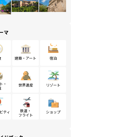
ーマ
食
建築・アート
宿泊
ト・
世界遺産
リゾート
戦
鉄道・
ビティ
ショップ
フライト