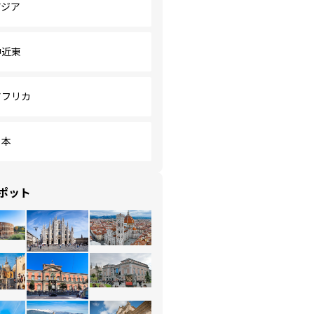
アジア
中近東
アフリカ
日本
ポット