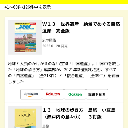
41〜60件/126件中 を表示
Ｗ１３ 世界遺産 絶景でめぐる自然
遺産 完全版
旅の図鑑
2022.01.20 発売
地球と人類のかけがえのない宝物「世界遺産」。世界中を旅し
た「地球の歩き方」編集部が、2021年新登録も含む、すべて
の「自然遺産」（全218件）と「複合遺産」（全39件）を網羅
しました
詳細を見る
１３ 地球の歩き方 島旅 小豆島
（瀬戸内の島々①） ３訂版
島旅