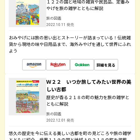
１２２の国と地域の雑貨や民芸品、定番み
やげを旅の雑学とともに解説
旅の図鑑
2022.10.11 発売
おみやげには旅の思い出とストーリーが詰まっている！伝統雑
貨から現地の味や日用品まで、海外みやげを通して世界にふれ
よう
詳細を見る
Ｗ２２ いつか旅してみたい世界の美
しい古都
歴史が香る２１８の町の魅力を旅の雑学と
ともに解説
旅の図鑑
2022.12.01 発売
悠久の歴史を今に伝える美しい古都を町の見どころや旅の雑学
とともに紹介。世界１１９の国と地域より２１８の町を掲載