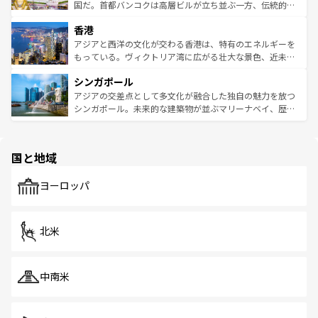
覧
を参照してほしい。
醸し出している。また、バラエティの豊かさとおいしさで
国だ。首都バンコクは高層ビルが立ち並ぶ一方、伝統的な
世界中の食通を魅了してやまないベトナム料理も魅力のひ
寺院や市場がいたるところに点在し、古きよき文化と現代
香港
とつ。フォーやバインミー、ベトナムコーヒーなどは、ぜ
の活気が交差している。北部ではチェンマイなどの山岳地
ひ現地で味わいたい。どの地域を訪れてもあたたかい人々
帯で自然と触れ合い、南部ではプーケットやクラビの美し
アジアと西洋の文化が交わる香港は、特有のエネルギーを
が旅行者を迎えてくれるので、きっと忘れられない旅にな
いビーチでリゾート気分を楽しむことができる。タイ料理
もっている。ヴィクトリア湾に広がる壮大な景色、近未来
るはずだ。 なお、新着のベトナム情報は
コンテンツ一覧
を
は世界的に有名で、屋台から高級レストランまで味覚を刺
的なアートスポット、そして歴史と現代が融合した町並
参照してほしい。
シンガポール
激する。気候は一年中温暖で、どの季節にも異なる楽しみ
み、どこを訪れても感動するはず。観光スポットが密集し
が待っている。親しみやすいタイの人々、仏教を中心とし
ており、効率よく見どころを回れるのも魅力。息をのむよ
アジアの交差点として多文化が融合した独自の魅力を放つ
た文化、そして多様な観光資源が、訪れる旅人を魅了し続
うな絶景から文化的な体験まで、香港を存分に楽しみ尽く
シンガポール。未来的な建築物が並ぶマリーナベイ、歴史
ける。 なお、新着のタイ情報は
コンテンツ一覧
を参照して
そう。 なお、新着の香港情報は
コンテンツ一覧
を参照して
と伝統を感じられるエスニックタウン、多数の緑豊かな公
ほしい。
ほしい。
園や自然保護区など、自然が調和した近代的な景観と文化
の多様性あふれるカラフルな町は、どこを歩いても新しい
国と地域
発見がある。さらに、治安のよさや充実した公共交通機関
も、旅行者にとっては魅力的なポイント。グルメも豊富
で、ホーカーズは地元の風情を楽しめる外せないスポット
ヨーロッパ
だ。訪れる人を飽きさせないシンガポールで、多様な魅力
を体感しよう。 なお、新着のシンガポール情報は
コンテン
ツ一覧
を参照してほしい。
北米
中南米