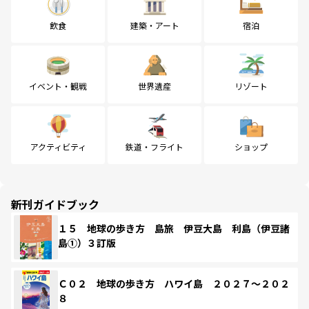
飲食
建築・アート
宿泊
イベント・観戦
世界遺産
リゾート
アクティビティ
鉄道・フライト
ショップ
新刊ガイドブック
１５ 地球の歩き方 島旅 伊豆大島 利島（伊豆諸
島①）３訂版
Ｃ０２ 地球の歩き方 ハワイ島 ２０２７～２０２
８