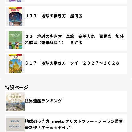
Ｊ３３ 地球の歩き方 墨田区
０２ 地球の歩き方 島旅 奄美大島 喜界島 加計
呂麻島（奄美群島１） ５訂版
Ｄ１７ 地球の歩き方 タイ ２０２７～２０２８
特設ページ
世界遺産ランキング
地球の歩き方 meets クリストファー・ノーラン監督
最新作『オデュッセイア』