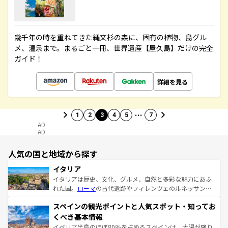
幾千年の時を重ねてきた縄文杉の森に、固有の植物、島グル
メ、温泉まで。まるごと一冊、世界遺産【屋久島】だけの完全
ガイド！
詳細を見る
…
1
2
3
4
5
7
AD
AD
人気の国と地域から探す
イタリア
イタリアは歴史、文化、グルメ、自然と多彩な魅力にあふ
れた国。
ローマ
の古代遺跡やフィレンツェのルネッサンス
美術、ヴェネツィアの運河など、歴史あるスポットはもち
スペインの観光ポイントと人気スポット・知ってお
ろん、トスカーナの美しい田園風景やアマルフィ海岸の絶
景など、自然景観も見逃せない。観光の合間には、本場の
くべき基本情報
ピザやパスタなど、絶品のイタリア料理を堪能することも
イベリア半島のほぼ80％を占めるスペインは、太陽が降り