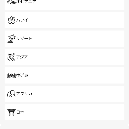
オセアニア
ハワイ
リゾート
アジア
中近東
アフリカ
日本