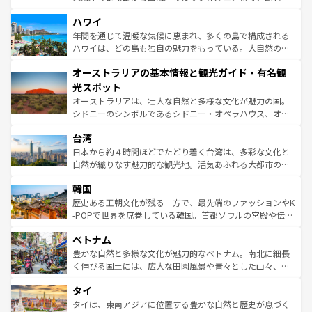
ば市内交通費無料で観光を楽しむこともできる。 なお、新
場所ごとに異なる風景と体験が待っている。ニューヨーク
着のスイス情報は
コンテンツ一覧
を参照してほしい。
ハワイ
のような巨大都市は、観光、ショッピング、エンターテイ
ンメントが詰まった刺激的なスポットだ。一方、アメリカ
年間を通じて温暖な気候に恵まれ、多くの島で構成される
西部には大自然が広がり、グランドキャニオンやイエロー
ハワイは、どの島も独自の魅力をもっている。大自然の神
ストーン国立公園といった絶景が堪能できる。さらに、南
秘を感じたいなら、火山が生み出した壮大な景観を誇るハ
オーストラリアの基本情報と観光ガイド・有名観
部のニューオーリンズでは、音楽と美食が融合した独特の
ワイ島は見逃せない。また、定番の観光地といえばオアフ
文化が魅力。旅行者はアメリカの各地域で異なる魅力を楽
島だが、静かな自然を求めるならマウイ島やカウアイ島が
光スポット
しみながら、その多様性と豊かな歴史を感じることができ
おすすめ。エメラルドグリーンに輝く海をはじめ、豊かな
オーストラリアは、壮大な自然と多様な文化が魅力の国。
るだろう。車でのロードトリップや列車の旅も、アメリカ
文化や歴史が息づいている。「アロハスピリット」と呼ば
シドニーのシンボルであるシドニー・オペラハウス、オー
ならではの贅沢な旅のスタイルだ。 なお、新着のアメリカ
れるおもてなしの心で訪れる人々を迎えてくれるハワイの
ストラリア東海岸北部に広がる大サンゴ礁地帯グレートバ
情報は
コンテンツ一覧
を参照してほしい。
人々、おいしいローカルフードやハワイアンミュージッ
台湾
リアリーフや大陸中央部にそびえるウルル（エアーズロッ
ク、伝統的なフラダンスなど、すべてがハワイの魅力を彩
ク）、タスマニアの美しい原生林やケアンズの熱帯雨林な
日本から約４時間ほどでたどり着く台湾は、多彩な文化と
っている。訪れるたびに新しい発見と感動が待っているハ
ど、見どころがたくさん。また、カフェやワイン、オージ
自然が織りなす魅力的な観光地。活気あふれる大都市の台
ワイを、存分に味わってほしい。 なお、新着のハワイ情報
ービーフなどの食文化も豊かで、美味しいものであふれて
北やノスタルジックな町並みが人気な九份（ジォウフェ
は
コンテンツ一覧
を参照してほしい。
韓国
いる。アクティビティも充実しており、サーフィンやダイ
ン）、静ひつな山岳地帯である台湾東部など、都市の喧騒
ビング、ハイキングなど、アウトドア好きにはたまらな
と山間の静けさが共存しており、訪れる人に新しい発見と
歴史ある王朝文化が残る一方で、最先端のファッションやK
い。オーストラリアの多彩な魅力を存分に味わいつくそ
驚きをもたらしてくれる。また、奥深い台湾の食文化も魅
-POPで世界を席巻している韓国。首都ソウルの宮殿や伝統
う。 なお、新着のオーストラリア情報は
コンテンツ一覧
を
力で、夜市などの屋台グルメから高級料理、ヘルシーで美
家屋が並ぶエリアでは韓国の歴史と文化に浸ることがで
参照してほしい。
ベトナム
容にもいいと評判のスイーツなど、バラエティ豊かな料理
き、地方に足を延ばせば四季折々の自然美を楽しむことが
が味わえる。 なお、新着の台湾情報は
コンテンツ一覧
を参
できる。そして、キムチや焼肉、絶品のストリートフード
豊かな自然と多様な文化が魅力的なベトナム。南北に細長
照してほしい。
まで、さまざまな韓国料理が待っている。夜には、韓国な
く伸びる国土には、広大な田園風景や青々とした山々、世
らではのナイトライフも堪能できる。あたたかいホスピタ
界遺産に登録された壮大な自然景観が点在し、都市部では
タイ
リティに包まれながら、韓国の多彩な魅力を心ゆくまで味
急速な発展と共に伝統が息づく。ハノイの古い町並みやホ
わってみてほしい。 なお、新着の韓国情報は
コンテンツ一
ーチミン市のフランス統治時代の建物も、独特の雰囲気を
タイは、東南アジアに位置する豊かな自然と歴史が息づく