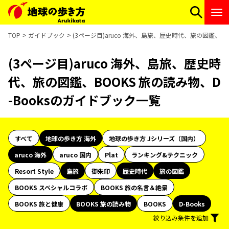
TOP
ガイドブック
(3ページ目)aruco 海外、島旅、歴史時代、旅の図鑑、BO
(3ページ目)aruco 海外、島旅、歴史時
代、旅の図鑑、BOOKS 旅の読み物、D
-Booksのガイドブック一覧
すべて
地球の歩き方 海外
地球の歩き方 Jシリーズ（国内）
aruco 海外
aruco 国内
Plat
ランキング&テクニック
Resort Style
島旅
御朱印
歴史時代
旅の図鑑
BOOKS スペシャルコラボ
BOOKS 旅の名言＆絶景
BOOKS 旅と健康
BOOKS 旅の読み物
BOOKS
D-Books
絞り込み条件を追加