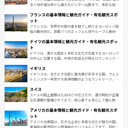
できる。朝目覚めてから夜眠るまで、すべての瞬間を楽し
注ぐ地中海沿岸から雄大なピレネー山脈まで、多彩な自然
ませてくれるイタリアで、忘れられない旅をしてみよう！
と文化が詰まったヨーロッパ屈指の旅行先だ。多様な地域
なお、新着のイタリア情報は
コンテンツ一覧
を参照してほ
フランスの基本情報と観光ガイド・有名観光スポ
文化が根付くこの国では、情熱的なフラメンコ、熱気あふ
しい。
れる闘牛、そして美味しいタパスが生活の一部となってい
ット
る。首都マドリードの洗練された雰囲気や、バルセロナの
フランスは、世界中の旅行者を魅了し続けるヨーロッパ屈
アートに溢れた街角から、地方では古代ローマ遺跡や中世
指の観光地だ。首都パリのエッフェル塔やルーブル美術館
の城塞都市、穏やかなビーチリゾートまで多彩な表情を見
といった象徴的なスポットから、田舎町の古風な美しさま
せる。地方によって風土や気候が異なるスペインはその個
ドイツの基本情報と観光ガイド・有名観光スポッ
で、幅広い魅力が詰まっている。華麗な宮殿、歴史的な大
性で訪れる人を魅了する。 なお、新着のスペイン情報は
コ
聖堂、美しいビーチ、そして豊かな自然が、訪れる者を心
ト
ンテンツ一覧
を参照してほしい。
から魅了する。また、フランスは美食の国としても知ら
ドイツは、豊かな歴史と多彩な文化が交差するヨーロッパ
れ、フランス料理はユネスコ無形文化遺産にも登録されて
の中心に位置する国。中世の街並みが残るロマンチック街
いる。シャンパンの発祥地であるランス、プロヴァンスの
道から、未来を先取りするようなモダンな都市まで多様な
香り高いラベンダー畑など、多彩な楽しみ方が可能だ。さ
イギリス
顔を持つこの国は、どこを歩いても飽きることがない。ベ
らに、パリ以外の地域にも魅力が溢れており、どの街角に
ルリンの文化的活気、バイエルン州のアルプスの絶景、そ
イギリスは、古きよき伝統と最先端が共存する国。ウェス
も豊かな歴史と文化が息づいている。パリ以外の個性あふ
してライン川沿いのワイン畑といった風景は必見。ビール
トミンスター寺院や大英博物館のようなランドマーク、歴
れる地方に足を運ぶとそれぞれで全く異なる文化を体験で
とソーセージを味わいながら地元の人と過ごす楽しい時間
史ある大学都市、美しい丘陵地帯や牧歌的な風景など、エ
きるだろう。 なお、新着のフランス情報は
コンテンツ一覧
スイス
は、お酒好きな人にはぜひ体験してほしい。 なお、新着の
リアごとに異なる魅力がある。また、優雅なアフタヌーン
を参照してほしい。
ドイツ情報は
コンテンツ一覧
を参照してほしい。
ティー、ビール好きにはたまらない英国パブ、サッカー観
スイスの国土面積は九州ほどの広さだが、運行時刻が正確
戦など、本場だからこそできる体験も豊富。イギリスを旅
な交通網が整備されており、初心者でも安心して個人旅行
して楽しみつくそう。 なお、新着のイギリス情報は
コンテ
を楽しめる。日本同様に時刻表どおりの旅が可能だ。中世
アメリカの基本情報と観光ガイド・有名観光スポ
ンツ一覧
を参照してほしい。
の建物がそのまま残る町や、スイスならではのユニークな
博物館もあり、アルプス観光だけでなく町歩きも満喫する
ット
ことができる。国民の所得が高いため物価も高いが、旅行
アメリカ合衆国は、広大な土地と多様な文化が魅力の国。
者向けの交通パス提供のサービスもあり、うまく活用すれ
東海岸の都市部から西海岸のカリフォルニアまで、訪れる