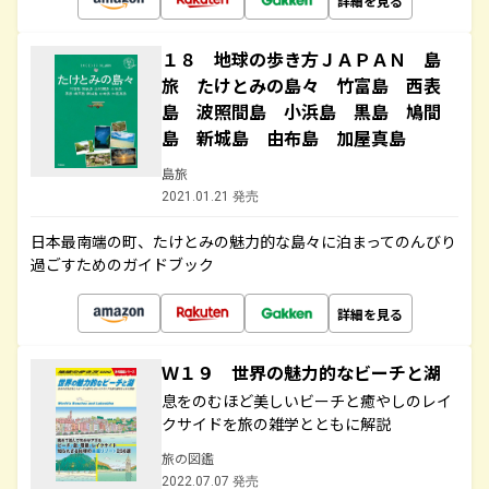
詳細を見る
１８ 地球の歩き方ＪＡＰＡＮ 島
旅 たけとみの島々 竹富島 西表
島 波照間島 小浜島 黒島 鳩間
島 新城島 由布島 加屋真島
島旅
2021.01.21 発売
日本最南端の町、たけとみの魅力的な島々に泊まってのんびり
過ごすためのガイドブック
詳細を見る
Ｗ１９ 世界の魅力的なビーチと湖
息をのむほど美しいビーチと癒やしのレイ
クサイドを旅の雑学とともに解説
旅の図鑑
2022.07.07 発売