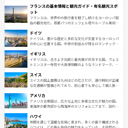
できる。朝目覚めてから夜眠るまで、すべての瞬間を楽し
と文化が詰まったヨーロッパ屈指の旅行先だ。多様な地域
フランスの基本情報と観光ガイド・有名観光スポ
ませてくれるイタリアで、忘れられない旅をしてみよう！
文化が根付くこの国では、情熱的なフラメンコ、熱気あふ
なお、新着のイタリア情報は
コンテンツ一覧
を参照してほ
れる闘牛、そして美味しいタパスが生活の一部となってい
ット
しい。
る。首都マドリードの洗練された雰囲気や、バルセロナの
フランスは、世界中の旅行者を魅了し続けるヨーロッパ屈
アートに溢れた街角から、地方では古代ローマ遺跡や中世
指の観光地だ。首都パリのエッフェル塔やルーブル美術館
の城塞都市、穏やかなビーチリゾートまで多彩な表情を見
といった象徴的なスポットから、田舎町の古風な美しさま
せる。地方によって風土や気候が異なるスペインはその個
ドイツ
で、幅広い魅力が詰まっている。華麗な宮殿、歴史的な大
性で訪れる人を魅了する。 なお、新着のスペイン情報は
コ
聖堂、美しいビーチ、そして豊かな自然が、訪れる者を心
ドイツは、豊かな歴史と多彩な文化が交差するヨーロッパ
ンテンツ一覧
を参照してほしい。
から魅了する。また、フランスは美食の国としても知ら
の中心に位置する国。中世の街並みが残るロマンチック街
れ、フランス料理はユネスコ無形文化遺産にも登録されて
道から、未来を先取りするようなモダンな都市まで多様な
イギリス
いる。シャンパンの発祥地であるランス、プロヴァンスの
顔を持つこの国は、どこを歩いても飽きることがない。ベ
香り高いラベンダー畑など、多彩な楽しみ方が可能だ。さ
ルリンの文化的活気、バイエルン州のアルプスの絶景、そ
イギリスは、古きよき伝統と最先端が共存する国。ウェス
らに、パリ以外の地域にも魅力が溢れており、どの街角に
してライン川沿いのワイン畑といった風景は必見。ビール
トミンスター寺院や大英博物館のようなランドマーク、歴
も豊かな歴史と文化が息づいている。パリ以外の個性あふ
とソーセージを味わいながら地元の人と過ごす楽しい時間
史ある大学都市、美しい丘陵地帯や牧歌的な風景など、エ
れる地方に足を運ぶとそれぞれで全く異なる文化を体験で
スイス
は、お酒好きな人にはぜひ体験してほしい。 なお、新着の
リアごとに異なる魅力がある。また、優雅なアフタヌーン
きるだろう。 なお、新着のフランス情報は
コンテンツ一覧
ドイツ情報は
コンテンツ一覧
を参照してほしい。
ティー、ビール好きにはたまらない英国パブ、サッカー観
スイスの国土面積は九州ほどの広さだが、運行時刻が正確
を参照してほしい。
戦など、本場だからこそできる体験も豊富。イギリスを旅
な交通網が整備されており、初心者でも安心して個人旅行
して楽しみつくそう。 なお、新着のイギリス情報は
コンテ
を楽しめる。日本同様に時刻表どおりの旅が可能だ。中世
アメリカ
ンツ一覧
を参照してほしい。
の建物がそのまま残る町や、スイスならではのユニークな
博物館もあり、アルプス観光だけでなく町歩きも満喫する
アメリカ合衆国は、広大な土地と多様な文化が魅力の国。
ことができる。国民の所得が高いため物価も高いが、旅行
東海岸の都市部から西海岸のカリフォルニアまで、訪れる
者向けの交通パス提供のサービスもあり、うまく活用すれ
場所ごとに異なる風景と体験が待っている。ニューヨーク
ハワイ
ば市内交通費無料で観光を楽しむこともできる。 なお、新
のような巨大都市は、観光、ショッピング、エンターテイ
着のスイス情報は
コンテンツ一覧
を参照してほしい。
ンメントが詰まった刺激的なスポットだ。一方、アメリカ
年間を通じて温暖な気候に恵まれ、多くの島で構成される
西部には大自然が広がり、グランドキャニオンやイエロー
ハワイは、どの島も独自の魅力をもっている。大自然の神