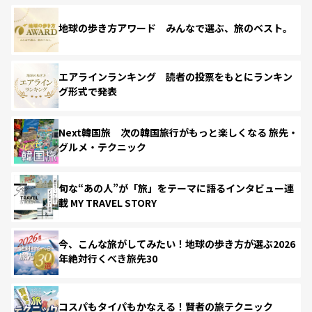
地球の歩き方アワード みんなで選ぶ、旅のベスト。
エアラインランキング 読者の投票をもとにランキン
グ形式で発表
Next韓国旅 次の韓国旅行がもっと楽しくなる 旅先・
グルメ・テクニック
旬な“あの人”が「旅」をテーマに語るインタビュー連
載 MY TRAVEL STORY
今、こんな旅がしてみたい！地球の歩き方が選ぶ2026
年絶対行くべき旅先30
コスパもタイパもかなえる！賢者の旅テクニック