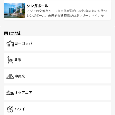
るはずだ。 なお、新着のベトナム情報は
コンテンツ一覧
を
は世界的に有名で、屋台から高級レストランまで味覚を刺
的なアートスポット、そして歴史と現代が融合した町並
参照してほしい。
シンガポール
激する。気候は一年中温暖で、どの季節にも異なる楽しみ
み、どこを訪れても感動するはず。観光スポットが密集し
が待っている。親しみやすいタイの人々、仏教を中心とし
ており、効率よく見どころを回れるのも魅力。息をのむよ
アジアの交差点として多文化が融合した独自の魅力を放つ
た文化、そして多様な観光資源が、訪れる旅人を魅了し続
うな絶景から文化的な体験まで、香港を存分に楽しみ尽く
シンガポール。未来的な建築物が並ぶマリーナベイ、歴史
ける。 なお、新着のタイ情報は
コンテンツ一覧
を参照して
そう。 なお、新着の香港情報は
コンテンツ一覧
を参照して
と伝統を感じられるエスニックタウン、多数の緑豊かな公
ほしい。
ほしい。
園や自然保護区など、自然が調和した近代的な景観と文化
の多様性あふれるカラフルな町は、どこを歩いても新しい
国と地域
発見がある。さらに、治安のよさや充実した公共交通機関
も、旅行者にとっては魅力的なポイント。グルメも豊富
で、ホーカーズは地元の風情を楽しめる外せないスポット
ヨーロッパ
だ。訪れる人を飽きさせないシンガポールで、多様な魅力
を体感しよう。 なお、新着のシンガポール情報は
コンテン
ツ一覧
を参照してほしい。
北米
中南米
オセアニア
ハワイ