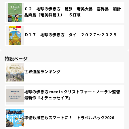
０２ 地球の歩き方 島旅 奄美大島 喜界島 加計
呂麻島（奄美群島１） ５訂版
Ｄ１７ 地球の歩き方 タイ ２０２７～２０２８
特設ページ
世界遺産ランキング
地球の歩き方 meets クリストファー・ノーラン監督
最新作『オデュッセイア』
準備も滞在もスマートに！ トラベルハック2026