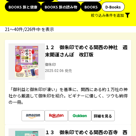
BOOKS 旅と健康
BOOKS 旅の読み物
BOOKS
D-Books
絞り込み条件を追加
21〜40件/226件中 を表示
１２ 御朱印でめぐる関西の神社 週
末開運さんぽ 改訂版
御朱印
2025.02.06 発売
「御利益と御朱印が凄い」を基準に、関西にある約１万社の神
社から厳選して御朱印を紹介。ビギナーに優しく、ツウも納得
の一冊。
詳細を見る
１３ 御朱印でめぐる関西の百寺 西