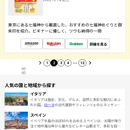
2020.12.14 発売
東京にある七福神から厳選した、おすすめの七福神めぐりと御
朱印を紹介。ビギナーに優しく、ツウも納得の一冊
詳細を見る
…
1
2
3
4
12
AD
AD
人気の国と地域から探す
イタリア
イタリアは歴史、文化、グルメ、自然と多彩な魅力にあふ
れた国。
ローマ
の古代遺跡やフィレンツェのルネッサンス
美術、ヴェネツィアの運河など、歴史あるスポットはもち
スペイン
ろん、トスカーナの美しい田園風景やアマルフィ海岸の絶
景など、自然景観も見逃せない。観光の合間には、本場の
イベリア半島のほぼ80％を占めるスペインは、太陽が降り
ピザやパスタなど、絶品のイタリア料理を堪能することも
注ぐ地中海沿岸から雄大なピレネー山脈まで、多彩な自然