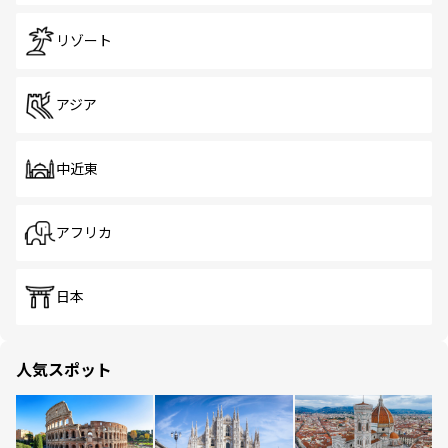
リゾート
アジア
中近東
アフリカ
日本
人気スポット