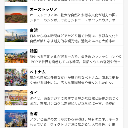
ストーン国立公園といった絶景が堪能できる。さらに、南
秘を感じたいなら、火山が生み出した壮大な景観を誇るハ
オーストラリア
部のニューオーリンズでは、音楽と美食が融合した独特の
ワイ島は見逃せない。また、定番の観光地といえばオアフ
文化が魅力。旅行者はアメリカの各地域で異なる魅力を楽
島だが、静かな自然を求めるならマウイ島やカウアイ島が
オーストラリアは、壮大な自然と多様な文化が魅力の国。
しみながら、その多様性と豊かな歴史を感じることができ
おすすめ。エメラルドグリーンに輝く海をはじめ、豊かな
シドニーのシンボルであるシドニー・オペラハウス、オー
るだろう。車でのロードトリップや列車の旅も、アメリカ
文化や歴史が息づいている。「アロハスピリット」と呼ば
ストラリア東海岸北部に広がる大サンゴ礁地帯グレートバ
ならではの贅沢な旅のスタイルだ。 なお、新着のアメリカ
台湾
れるおもてなしの心で訪れる人々を迎えてくれるハワイの
リアリーフや大陸中央部にそびえるウルル（エアーズロッ
情報は
コンテンツ一覧
を参照してほしい。
人々、おいしいローカルフードやハワイアンミュージッ
ク）、タスマニアの美しい原生林やケアンズの熱帯雨林な
日本から約４時間ほどでたどり着く台湾は、多彩な文化と
ク、伝統的なフラダンスなど、すべてがハワイの魅力を彩
ど、見どころがたくさん。また、カフェやワイン、オージ
自然が織りなす魅力的な観光地。活気あふれる大都市の台
っている。訪れるたびに新しい発見と感動が待っているハ
ービーフなどの食文化も豊かで、美味しいものであふれて
北やノスタルジックな町並みが人気な九份（ジォウフェ
ワイを、存分に味わってほしい。 なお、新着のハワイ情報
韓国
いる。アクティビティも充実しており、サーフィンやダイ
ン）、静ひつな山岳地帯である台湾東部など、都市の喧騒
は
コンテンツ一覧
を参照してほしい。
ビング、ハイキングなど、アウトドア好きにはたまらな
と山間の静けさが共存しており、訪れる人に新しい発見と
歴史ある王朝文化が残る一方で、最先端のファッションやK
い。オーストラリアの多彩な魅力を存分に味わいつくそ
驚きをもたらしてくれる。また、奥深い台湾の食文化も魅
-POPで世界を席巻している韓国。首都ソウルの宮殿や伝統
う。 なお、新着のオーストラリア情報は
コンテンツ一覧
を
力で、夜市などの屋台グルメから高級料理、ヘルシーで美
家屋が並ぶエリアでは韓国の歴史と文化に浸ることがで
参照してほしい。
ベトナム
容にもいいと評判のスイーツなど、バラエティ豊かな料理
き、地方に足を延ばせば四季折々の自然美を楽しむことが
が味わえる。 なお、新着の台湾情報は
コンテンツ一覧
を参
できる。そして、キムチや焼肉、絶品のストリートフード
豊かな自然と多様な文化が魅力的なベトナム。南北に細長
照してほしい。
まで、さまざまな韓国料理が待っている。夜には、韓国な
く伸びる国土には、広大な田園風景や青々とした山々、世
らではのナイトライフも堪能できる。あたたかいホスピタ
界遺産に登録された壮大な自然景観が点在し、都市部では
タイ
リティに包まれながら、韓国の多彩な魅力を心ゆくまで味
急速な発展と共に伝統が息づく。ハノイの古い町並みやホ
わってみてほしい。 なお、新着の韓国情報は
コンテンツ一
ーチミン市のフランス統治時代の建物も、独特の雰囲気を
タイは、東南アジアに位置する豊かな自然と歴史が息づく
覧
を参照してほしい。
醸し出している。また、バラエティの豊かさとおいしさで
国だ。首都バンコクは高層ビルが立ち並ぶ一方、伝統的な
世界中の食通を魅了してやまないベトナム料理も魅力のひ
寺院や市場がいたるところに点在し、古きよき文化と現代
香港
とつ。フォーやバインミー、ベトナムコーヒーなどは、ぜ
の活気が交差している。北部ではチェンマイなどの山岳地
ひ現地で味わいたい。どの地域を訪れてもあたたかい人々
帯で自然と触れ合い、南部ではプーケットやクラビの美し
アジアと西洋の文化が交わる香港は、特有のエネルギーを
が旅行者を迎えてくれるので、きっと忘れられない旅にな
いビーチでリゾート気分を楽しむことができる。タイ料理
もっている。ヴィクトリア湾に広がる壮大な景色、近未来