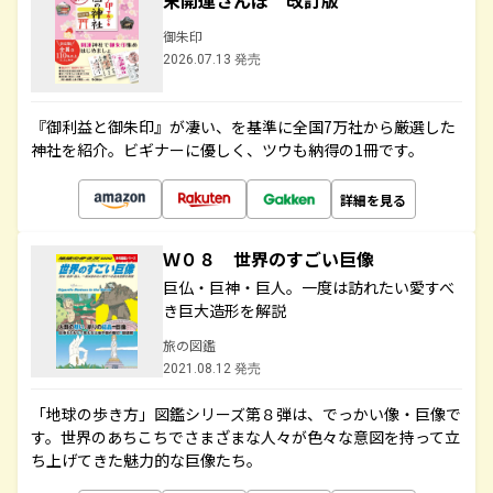
末開運さんぽ 改訂版
御朱印
2026.07.13 発売
『御利益と御朱印』が凄い、を基準に全国7万社から厳選した
神社を紹介。ビギナーに優しく、ツウも納得の1冊です。
詳細を見る
Ｗ０８ 世界のすごい巨像
巨仏・巨神・巨人。一度は訪れたい愛すべ
き巨大造形を解説
旅の図鑑
2021.08.12 発売
「地球の歩き方」図鑑シリーズ第８弾は、でっかい像・巨像で
す。世界のあちこちでさまざまな人々が色々な意図を持って立
ち上げてきた魅力的な巨像たち。