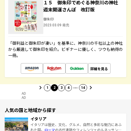
１５ 御朱印でめぐる神奈川の神社
週末開運さんぽ 改訂版
御朱印
2023.03.09 発売
「御利益と御朱印が凄い」を基準に、神奈川の千社以上の神社
から厳選して御朱印を紹介。ビギナーに優しく、ツウも納得の
一冊。
詳細を見る
…
1
2
3
4
14
AD
AD
人気の国と地域から探す
イタリア
イタリアは歴史、文化、グルメ、自然と多彩な魅力にあふ
れた国。
ローマ
の古代遺跡やフィレンツェのルネッサンス