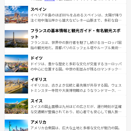
美術、ヴェネツィアの運河など、歴史あるスポットはもち
スペイン
ろん、トスカーナの美しい田園風景やアマルフィ海岸の絶
景など、自然景観も見逃せない。観光の合間には、本場の
イベリア半島のほぼ80％を占めるスペインは、太陽が降り
ピザやパスタなど、絶品のイタリア料理を堪能することも
注ぐ地中海沿岸から雄大なピレネー山脈まで、多彩な自然
できる。朝目覚めてから夜眠るまで、すべての瞬間を楽し
と文化が詰まったヨーロッパ屈指の旅行先だ。多様な地域
フランスの基本情報と観光ガイド・有名観光スポ
ませてくれるイタリアで、忘れられない旅をしてみよう！
文化が根付くこの国では、情熱的なフラメンコ、熱気あふ
なお、新着のイタリア情報は
コンテンツ一覧
を参照してほ
れる闘牛、そして美味しいタパスが生活の一部となってい
ット
しい。
る。首都マドリードの洗練された雰囲気や、バルセロナの
フランスは、世界中の旅行者を魅了し続けるヨーロッパ屈
アートに溢れた街角から、地方では古代ローマ遺跡や中世
指の観光地だ。首都パリのエッフェル塔やルーブル美術館
の城塞都市、穏やかなビーチリゾートまで多彩な表情を見
といった象徴的なスポットから、田舎町の古風な美しさま
せる。地方によって風土や気候が異なるスペインはその個
ドイツ
で、幅広い魅力が詰まっている。華麗な宮殿、歴史的な大
性で訪れる人を魅了する。 なお、新着のスペイン情報は
コ
聖堂、美しいビーチ、そして豊かな自然が、訪れる者を心
ドイツは、豊かな歴史と多彩な文化が交差するヨーロッパ
ンテンツ一覧
を参照してほしい。
から魅了する。また、フランスは美食の国としても知ら
の中心に位置する国。中世の街並みが残るロマンチック街
れ、フランス料理はユネスコ無形文化遺産にも登録されて
道から、未来を先取りするようなモダンな都市まで多様な
イギリス
いる。シャンパンの発祥地であるランス、プロヴァンスの
顔を持つこの国は、どこを歩いても飽きることがない。ベ
香り高いラベンダー畑など、多彩な楽しみ方が可能だ。さ
ルリンの文化的活気、バイエルン州のアルプスの絶景、そ
イギリスは、古きよき伝統と最先端が共存する国。ウェス
らに、パリ以外の地域にも魅力が溢れており、どの街角に
してライン川沿いのワイン畑といった風景は必見。ビール
トミンスター寺院や大英博物館のようなランドマーク、歴
も豊かな歴史と文化が息づいている。パリ以外の個性あふ
とソーセージを味わいながら地元の人と過ごす楽しい時間
史ある大学都市、美しい丘陵地帯や牧歌的な風景など、エ
れる地方に足を運ぶとそれぞれで全く異なる文化を体験で
スイス
は、お酒好きな人にはぜひ体験してほしい。 なお、新着の
リアごとに異なる魅力がある。また、優雅なアフタヌーン
きるだろう。 なお、新着のフランス情報は
コンテンツ一覧
ドイツ情報は
コンテンツ一覧
を参照してほしい。
ティー、ビール好きにはたまらない英国パブ、サッカー観
スイスの国土面積は九州ほどの広さだが、運行時刻が正確
を参照してほしい。
戦など、本場だからこそできる体験も豊富。イギリスを旅
な交通網が整備されており、初心者でも安心して個人旅行
して楽しみつくそう。 なお、新着のイギリス情報は
コンテ
を楽しめる。日本同様に時刻表どおりの旅が可能だ。中世
アメリカ
ンツ一覧
を参照してほしい。
の建物がそのまま残る町や、スイスならではのユニークな
博物館もあり、アルプス観光だけでなく町歩きも満喫する
アメリカ合衆国は、広大な土地と多様な文化が魅力の国。