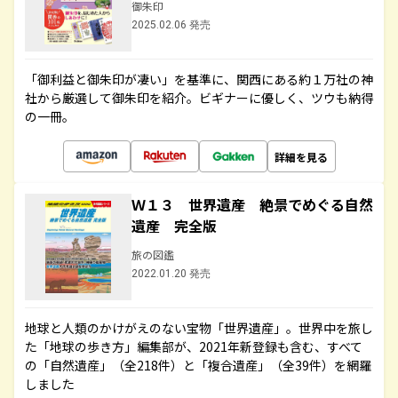
御朱印
2025.02.06 発売
「御利益と御朱印が凄い」を基準に、関西にある約１万社の神
社から厳選して御朱印を紹介。ビギナーに優しく、ツウも納得
の一冊。
詳細を見る
Ｗ１３ 世界遺産 絶景でめぐる自然
遺産 完全版
旅の図鑑
2022.01.20 発売
地球と人類のかけがえのない宝物「世界遺産」。世界中を旅し
た「地球の歩き方」編集部が、2021年新登録も含む、すべて
の「自然遺産」（全218件）と「複合遺産」（全39件）を網羅
しました