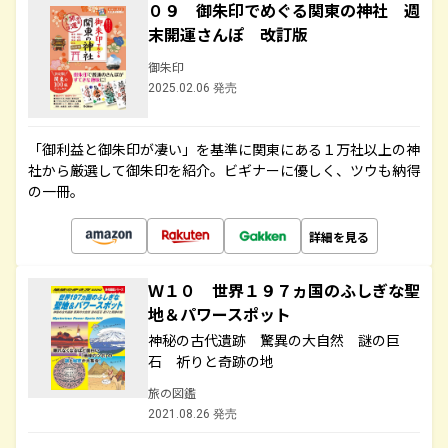
０９ 御朱印でめぐる関東の神社 週
末開運さんぽ 改訂版
御朱印
2025.02.06 発売
「御利益と御朱印が凄い」を基準に関東にある１万社以上の神
社から厳選して御朱印を紹介。ビギナーに優しく、ツウも納得
の一冊。
詳細を見る
Ｗ１０ 世界１９７ヵ国のふしぎな聖
地＆パワースポット
神秘の古代遺跡 驚異の大自然 謎の巨
石 祈りと奇跡の地
旅の図鑑
2021.08.26 発売