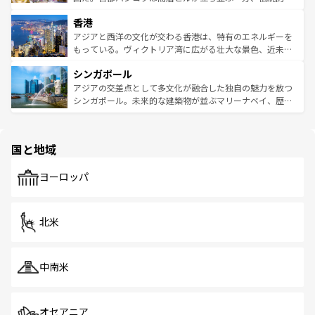
世界中の食通を魅了してやまないベトナム料理も魅力のひ
寺院や市場がいたるところに点在し、古きよき文化と現代
香港
とつ。フォーやバインミー、ベトナムコーヒーなどは、ぜ
の活気が交差している。北部ではチェンマイなどの山岳地
ひ現地で味わいたい。どの地域を訪れてもあたたかい人々
帯で自然と触れ合い、南部ではプーケットやクラビの美し
アジアと西洋の文化が交わる香港は、特有のエネルギーを
が旅行者を迎えてくれるので、きっと忘れられない旅にな
いビーチでリゾート気分を楽しむことができる。タイ料理
もっている。ヴィクトリア湾に広がる壮大な景色、近未来
るはずだ。 なお、新着のベトナム情報は
コンテンツ一覧
を
は世界的に有名で、屋台から高級レストランまで味覚を刺
的なアートスポット、そして歴史と現代が融合した町並
参照してほしい。
シンガポール
激する。気候は一年中温暖で、どの季節にも異なる楽しみ
み、どこを訪れても感動するはず。観光スポットが密集し
が待っている。親しみやすいタイの人々、仏教を中心とし
ており、効率よく見どころを回れるのも魅力。息をのむよ
アジアの交差点として多文化が融合した独自の魅力を放つ
た文化、そして多様な観光資源が、訪れる旅人を魅了し続
うな絶景から文化的な体験まで、香港を存分に楽しみ尽く
シンガポール。未来的な建築物が並ぶマリーナベイ、歴史
ける。 なお、新着のタイ情報は
コンテンツ一覧
を参照して
そう。 なお、新着の香港情報は
コンテンツ一覧
を参照して
と伝統を感じられるエスニックタウン、多数の緑豊かな公
ほしい。
ほしい。
園や自然保護区など、自然が調和した近代的な景観と文化
の多様性あふれるカラフルな町は、どこを歩いても新しい
国と地域
発見がある。さらに、治安のよさや充実した公共交通機関
も、旅行者にとっては魅力的なポイント。グルメも豊富
で、ホーカーズは地元の風情を楽しめる外せないスポット
ヨーロッパ
だ。訪れる人を飽きさせないシンガポールで、多様な魅力
を体感しよう。 なお、新着のシンガポール情報は
コンテン
ツ一覧
を参照してほしい。
北米
中南米
オセアニア