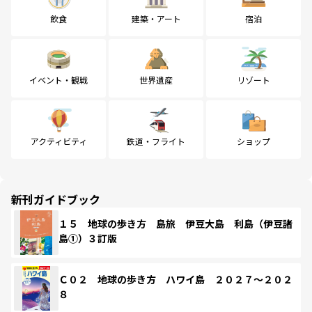
飲食
建築・アート
宿泊
イベント・観戦
世界遺産
リゾート
アクティビティ
鉄道・フライト
ショップ
新刊ガイドブック
１５ 地球の歩き方 島旅 伊豆大島 利島（伊豆諸
島①）３訂版
Ｃ０２ 地球の歩き方 ハワイ島 ２０２７～２０２
８