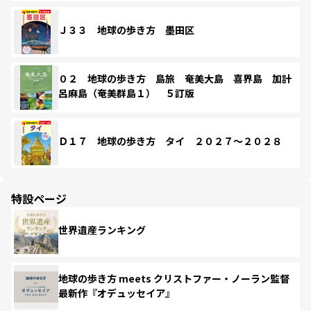
Ｊ３３ 地球の歩き方 墨田区
０２ 地球の歩き方 島旅 奄美大島 喜界島 加計
呂麻島（奄美群島１） ５訂版
Ｄ１７ 地球の歩き方 タイ ２０２７～２０２８
特設ページ
世界遺産ランキング
地球の歩き方 meets クリストファー・ノーラン監督
最新作『オデュッセイア』