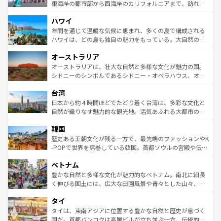
ことができる。国民の所得が高いため物価も高いが、旅行
東海岸の都市部から西海岸のカリフォルニアまで、訪れる
者向けの交通パス提供のサービスもあり、うまく活用すれ
場所ごとに異なる風景と体験が待っている。ニューヨーク
ハワイ
ば市内交通費無料で観光を楽しむこともできる。 なお、新
のような巨大都市は、観光、ショッピング、エンターテイ
着のスイス情報は
コンテンツ一覧
を参照してほしい。
ンメントが詰まった刺激的なスポットだ。一方、アメリカ
年間を通じて温暖な気候に恵まれ、多くの島で構成される
西部には大自然が広がり、グランドキャニオンやイエロー
ハワイは、どの島も独自の魅力をもっている。大自然の神
ストーン国立公園といった絶景が堪能できる。さらに、南
秘を感じたいなら、火山が生み出した壮大な景観を誇るハ
オーストラリア
部のニューオーリンズでは、音楽と美食が融合した独特の
ワイ島は見逃せない。また、定番の観光地といえばオアフ
文化が魅力。旅行者はアメリカの各地域で異なる魅力を楽
島だが、静かな自然を求めるならマウイ島やカウアイ島が
オーストラリアは、壮大な自然と多様な文化が魅力の国。
しみながら、その多様性と豊かな歴史を感じることができ
おすすめ。エメラルドグリーンに輝く海をはじめ、豊かな
シドニーのシンボルであるシドニー・オペラハウス、オー
るだろう。車でのロードトリップや列車の旅も、アメリカ
文化や歴史が息づいている。「アロハスピリット」と呼ば
ストラリア東海岸北部に広がる大サンゴ礁地帯グレートバ
ならではの贅沢な旅のスタイルだ。 なお、新着のアメリカ
台湾
れるおもてなしの心で訪れる人々を迎えてくれるハワイの
リアリーフや大陸中央部にそびえるウルル（エアーズロッ
情報は
コンテンツ一覧
を参照してほしい。
人々、おいしいローカルフードやハワイアンミュージッ
ク）、タスマニアの美しい原生林やケアンズの熱帯雨林な
日本から約４時間ほどでたどり着く台湾は、多彩な文化と
ク、伝統的なフラダンスなど、すべてがハワイの魅力を彩
ど、見どころがたくさん。また、カフェやワイン、オージ
自然が織りなす魅力的な観光地。活気あふれる大都市の台
っている。訪れるたびに新しい発見と感動が待っているハ
ービーフなどの食文化も豊かで、美味しいものであふれて
北やノスタルジックな町並みが人気な九份（ジォウフェ
ワイを、存分に味わってほしい。 なお、新着のハワイ情報
韓国
いる。アクティビティも充実しており、サーフィンやダイ
ン）、静ひつな山岳地帯である台湾東部など、都市の喧騒
は
コンテンツ一覧
を参照してほしい。
ビング、ハイキングなど、アウトドア好きにはたまらな
と山間の静けさが共存しており、訪れる人に新しい発見と
歴史ある王朝文化が残る一方で、最先端のファッションやK
い。オーストラリアの多彩な魅力を存分に味わいつくそ
驚きをもたらしてくれる。また、奥深い台湾の食文化も魅
-POPで世界を席巻している韓国。首都ソウルの宮殿や伝統
う。 なお、新着のオーストラリア情報は
コンテンツ一覧
を
力で、夜市などの屋台グルメから高級料理、ヘルシーで美
家屋が並ぶエリアでは韓国の歴史と文化に浸ることがで
参照してほしい。
ベトナム
容にもいいと評判のスイーツなど、バラエティ豊かな料理
き、地方に足を延ばせば四季折々の自然美を楽しむことが
が味わえる。 なお、新着の台湾情報は
コンテンツ一覧
を参
できる。そして、キムチや焼肉、絶品のストリートフード
豊かな自然と多様な文化が魅力的なベトナム。南北に細長
照してほしい。
まで、さまざまな韓国料理が待っている。夜には、韓国な
く伸びる国土には、広大な田園風景や青々とした山々、世
らではのナイトライフも堪能できる。あたたかいホスピタ
界遺産に登録された壮大な自然景観が点在し、都市部では
タイ
リティに包まれながら、韓国の多彩な魅力を心ゆくまで味
急速な発展と共に伝統が息づく。ハノイの古い町並みやホ
わってみてほしい。 なお、新着の韓国情報は
コンテンツ一
ーチミン市のフランス統治時代の建物も、独特の雰囲気を
タイは、東南アジアに位置する豊かな自然と歴史が息づく
覧
を参照してほしい。
醸し出している。また、バラエティの豊かさとおいしさで
国だ。首都バンコクは高層ビルが立ち並ぶ一方、伝統的な