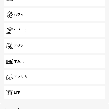
ハワイ
リゾート
アジア
中近東
アフリカ
日本