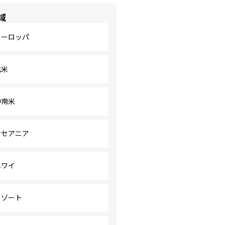
域
ヨーロッパ
北米
中南米
オセアニア
ハワイ
リゾート