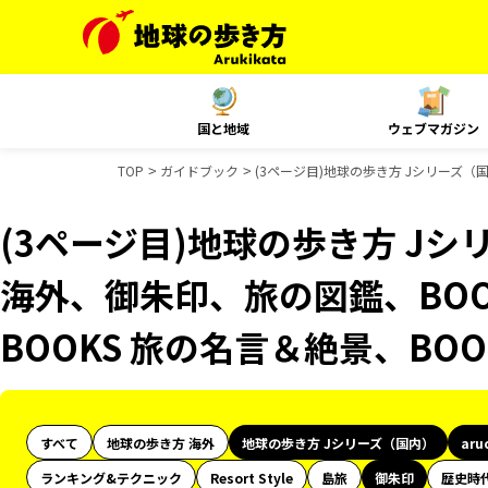
国と地域
ウェブマガジン
TOP
ガイドブック
(3ページ目)地球の歩き方 Jシリーズ（
(3ページ目)地球の歩き方 Jシリ
海外、御朱印、旅の図鑑、BOO
BOOKS 旅の名言＆絶景、BO
すべて
地球の歩き方 海外
地球の歩き方 Jシリーズ（国内）
aru
ランキング&テクニック
Resort Style
島旅
御朱印
歴史時