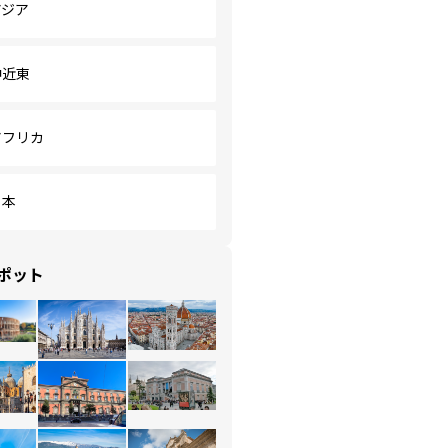
アジア
中近東
アフリカ
日本
ポット