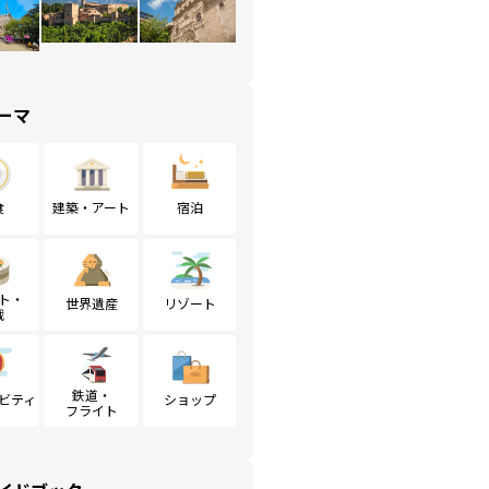
ーマ
食
建築・アート
宿泊
ト・
世界遺産
リゾート
戦
鉄道・
ビティ
ショップ
フライト