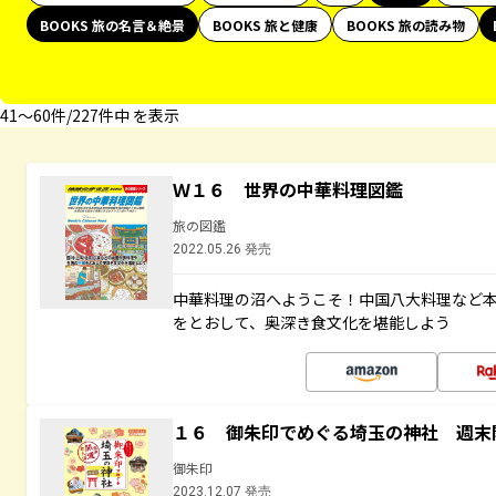
BOOKS 旅の名言＆絶景
BOOKS 旅と健康
BOOKS 旅の読み物
41〜60件/227件中 を表示
Ｗ１６ 世界の中華料理図鑑
旅の図鑑
2022.05.26 発売
中華料理の沼へようこそ！中国八大料理など
をとおして、奥深き食文化を堪能しよう
１６ 御朱印でめぐる埼玉の神社 週末
御朱印
2023.12.07 発売