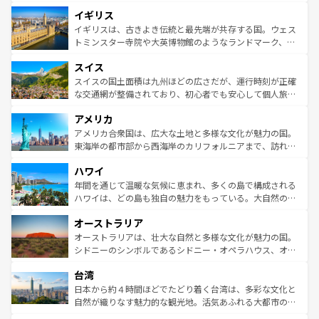
れ、フランス料理はユネスコ無形文化遺産にも登録されて
道から、未来を先取りするようなモダンな都市まで多様な
イギリス
いる。シャンパンの発祥地であるランス、プロヴァンスの
顔を持つこの国は、どこを歩いても飽きることがない。ベ
香り高いラベンダー畑など、多彩な楽しみ方が可能だ。さ
ルリンの文化的活気、バイエルン州のアルプスの絶景、そ
イギリスは、古きよき伝統と最先端が共存する国。ウェス
らに、パリ以外の地域にも魅力が溢れており、どの街角に
してライン川沿いのワイン畑といった風景は必見。ビール
トミンスター寺院や大英博物館のようなランドマーク、歴
も豊かな歴史と文化が息づいている。パリ以外の個性あふ
とソーセージを味わいながら地元の人と過ごす楽しい時間
史ある大学都市、美しい丘陵地帯や牧歌的な風景など、エ
れる地方に足を運ぶとそれぞれで全く異なる文化を体験で
スイス
は、お酒好きな人にはぜひ体験してほしい。 なお、新着の
リアごとに異なる魅力がある。また、優雅なアフタヌーン
きるだろう。 なお、新着のフランス情報は
コンテンツ一覧
ドイツ情報は
コンテンツ一覧
を参照してほしい。
ティー、ビール好きにはたまらない英国パブ、サッカー観
スイスの国土面積は九州ほどの広さだが、運行時刻が正確
を参照してほしい。
戦など、本場だからこそできる体験も豊富。イギリスを旅
な交通網が整備されており、初心者でも安心して個人旅行
して楽しみつくそう。 なお、新着のイギリス情報は
コンテ
を楽しめる。日本同様に時刻表どおりの旅が可能だ。中世
アメリカ
ンツ一覧
を参照してほしい。
の建物がそのまま残る町や、スイスならではのユニークな
博物館もあり、アルプス観光だけでなく町歩きも満喫する
アメリカ合衆国は、広大な土地と多様な文化が魅力の国。
ことができる。国民の所得が高いため物価も高いが、旅行
東海岸の都市部から西海岸のカリフォルニアまで、訪れる
者向けの交通パス提供のサービスもあり、うまく活用すれ
場所ごとに異なる風景と体験が待っている。ニューヨーク
ハワイ
ば市内交通費無料で観光を楽しむこともできる。 なお、新
のような巨大都市は、観光、ショッピング、エンターテイ
着のスイス情報は
コンテンツ一覧
を参照してほしい。
ンメントが詰まった刺激的なスポットだ。一方、アメリカ
年間を通じて温暖な気候に恵まれ、多くの島で構成される
西部には大自然が広がり、グランドキャニオンやイエロー
ハワイは、どの島も独自の魅力をもっている。大自然の神
ストーン国立公園といった絶景が堪能できる。さらに、南
秘を感じたいなら、火山が生み出した壮大な景観を誇るハ
オーストラリア
部のニューオーリンズでは、音楽と美食が融合した独特の
ワイ島は見逃せない。また、定番の観光地といえばオアフ
文化が魅力。旅行者はアメリカの各地域で異なる魅力を楽
島だが、静かな自然を求めるならマウイ島やカウアイ島が
オーストラリアは、壮大な自然と多様な文化が魅力の国。
しみながら、その多様性と豊かな歴史を感じることができ
おすすめ。エメラルドグリーンに輝く海をはじめ、豊かな
シドニーのシンボルであるシドニー・オペラハウス、オー
るだろう。車でのロードトリップや列車の旅も、アメリカ
文化や歴史が息づいている。「アロハスピリット」と呼ば
ストラリア東海岸北部に広がる大サンゴ礁地帯グレートバ
ならではの贅沢な旅のスタイルだ。 なお、新着のアメリカ
台湾
れるおもてなしの心で訪れる人々を迎えてくれるハワイの
リアリーフや大陸中央部にそびえるウルル（エアーズロッ
情報は
コンテンツ一覧
を参照してほしい。
人々、おいしいローカルフードやハワイアンミュージッ
ク）、タスマニアの美しい原生林やケアンズの熱帯雨林な
日本から約４時間ほどでたどり着く台湾は、多彩な文化と
ク、伝統的なフラダンスなど、すべてがハワイの魅力を彩
ど、見どころがたくさん。また、カフェやワイン、オージ
自然が織りなす魅力的な観光地。活気あふれる大都市の台
っている。訪れるたびに新しい発見と感動が待っているハ
ービーフなどの食文化も豊かで、美味しいものであふれて
北やノスタルジックな町並みが人気な九份（ジォウフェ