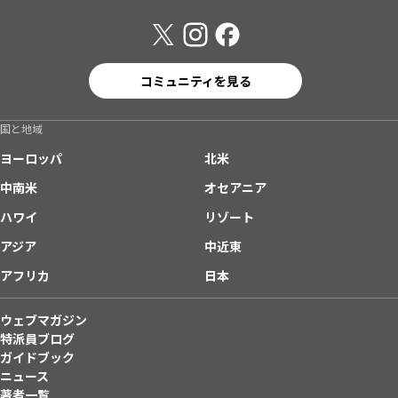
コミュニティを見る
国と地域
ヨーロッパ
北米
中南米
オセアニア
ハワイ
リゾート
アジア
中近東
アフリカ
日本
ウェブマガジン
特派員ブログ
ガイドブック
ニュース
著者一覧