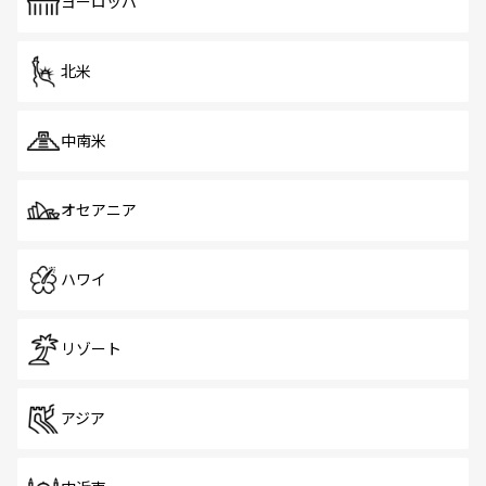
で、ホーカーズは地元の風情を楽しめる外せないスポット
ヨーロッパ
だ。訪れる人を飽きさせないシンガポールで、多様な魅力
を体感しよう。 なお、新着のシンガポール情報は
コンテン
ツ一覧
を参照してほしい。
北米
中南米
オセアニア
ハワイ
リゾート
アジア