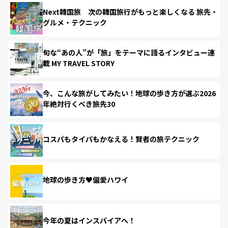
Next韓国旅 次の韓国旅行がもっと楽しくなる 旅先・
グルメ・テクニック
旬な“あの人”が「旅」をテーマに語るインタビュー連
載 MY TRAVEL STORY
今、こんな旅がしてみたい！地球の歩き方が選ぶ2026
年絶対行くべき旅先30
コスパもタイパもかなえる！賢者の旅テクニック
地球の歩き方♥偏愛ハワイ
今年の夏はインスパイアへ！