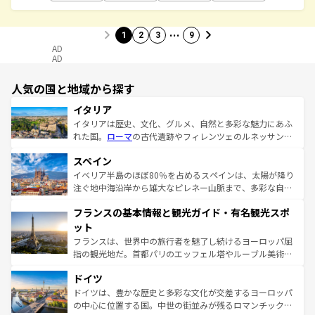
…
1
2
3
9
AD
AD
人気の国と地域から探す
イタリア
イタリアは歴史、文化、グルメ、自然と多彩な魅力にあふ
れた国。
ローマ
の古代遺跡やフィレンツェのルネッサンス
美術、ヴェネツィアの運河など、歴史あるスポットはもち
スペイン
ろん、トスカーナの美しい田園風景やアマルフィ海岸の絶
景など、自然景観も見逃せない。観光の合間には、本場の
イベリア半島のほぼ80％を占めるスペインは、太陽が降り
ピザやパスタなど、絶品のイタリア料理を堪能することも
注ぐ地中海沿岸から雄大なピレネー山脈まで、多彩な自然
できる。朝目覚めてから夜眠るまで、すべての瞬間を楽し
と文化が詰まったヨーロッパ屈指の旅行先だ。多様な地域
フランスの基本情報と観光ガイド・有名観光スポ
ませてくれるイタリアで、忘れられない旅をしてみよう！
文化が根付くこの国では、情熱的なフラメンコ、熱気あふ
なお、新着のイタリア情報は
コンテンツ一覧
を参照してほ
れる闘牛、そして美味しいタパスが生活の一部となってい
ット
しい。
る。首都マドリードの洗練された雰囲気や、バルセロナの
フランスは、世界中の旅行者を魅了し続けるヨーロッパ屈
アートに溢れた街角から、地方では古代ローマ遺跡や中世
指の観光地だ。首都パリのエッフェル塔やルーブル美術館
の城塞都市、穏やかなビーチリゾートまで多彩な表情を見
といった象徴的なスポットから、田舎町の古風な美しさま
せる。地方によって風土や気候が異なるスペインはその個
ドイツ
で、幅広い魅力が詰まっている。華麗な宮殿、歴史的な大
性で訪れる人を魅了する。 なお、新着のスペイン情報は
コ
聖堂、美しいビーチ、そして豊かな自然が、訪れる者を心
ドイツは、豊かな歴史と多彩な文化が交差するヨーロッパ
ンテンツ一覧
を参照してほしい。
から魅了する。また、フランスは美食の国としても知ら
の中心に位置する国。中世の街並みが残るロマンチック街