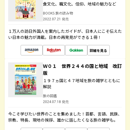
食文化、職文化、信仰、地域の魅力など
BOOKS 旅の読み物
2022.07.21 発売
１万人の訪日外国人を案内したガイドが、日本人にこそ伝えた
い日本の魅力が満載。日本の再発見ができる１冊！
詳細を見る
Ｗ０１ 世界２４４の国と地域 改訂
版
１９７ヵ国と４７地域を旅の雑学とともに
解説
旅の図鑑
2024.07.18 発売
今こそ学びたい世界のことを集めました！首都、言語、民族、
宗教、特長、現地の挨拶、誰かに話したくなる旅の雑学も。