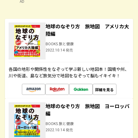
AD
地球のなぞり方 旅地図 アメリカ大
陸編
BOOKS 旅と健康
2022.10.14 発売
各国の地形や関係性をなぞって学ぶ新しい地図本！国境や州、
川や街道、島など旅気分で地図をなぞって脳もイキイキ！
詳細を見る
地球のなぞり方 旅地図 ヨーロッパ
編
BOOKS 旅と健康
2022.10.14 発売