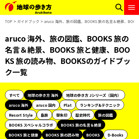
TOP
ガイドブック
aruco 海外、旅の図鑑、BOOKS 旅の名言＆絶景、BOO
aruco 海外、旅の図鑑、BOOKS 旅の
名言＆絶景、BOOKS 旅と健康、BOO
KS 旅の読み物、BOOKSのガイドブッ
ク一覧
すべて
地球の歩き方 海外
地球の歩き方 Jシリーズ（国内）
aruco 海外
aruco 国内
Plat
ランキング&テクニック
Resort Style
島旅
御朱印
歴史時代
旅の図鑑
BOOKS スペシャルコラボ
BOOKS 旅の名言＆絶景
BOOKS 旅と健康
BOOKS 旅の読み物
BOOKS
D-Books