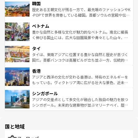
ワイを、存分に味わってほしい。 なお、新着のハワイ情報
韓国
いる。アクティビティも充実しており、サーフィンやダイ
ン）、静ひつな山岳地帯である台湾東部など、都市の喧騒
は
コンテンツ一覧
を参照してほしい。
ビング、ハイキングなど、アウトドア好きにはたまらな
と山間の静けさが共存しており、訪れる人に新しい発見と
歴史ある王朝文化が残る一方で、最先端のファッションやK
い。オーストラリアの多彩な魅力を存分に味わいつくそ
驚きをもたらしてくれる。また、奥深い台湾の食文化も魅
-POPで世界を席巻している韓国。首都ソウルの宮殿や伝統
う。 なお、新着のオーストラリア情報は
コンテンツ一覧
を
力で、夜市などの屋台グルメから高級料理、ヘルシーで美
家屋が並ぶエリアでは韓国の歴史と文化に浸ることがで
参照してほしい。
ベトナム
容にもいいと評判のスイーツなど、バラエティ豊かな料理
き、地方に足を延ばせば四季折々の自然美を楽しむことが
が味わえる。 なお、新着の台湾情報は
コンテンツ一覧
を参
できる。そして、キムチや焼肉、絶品のストリートフード
豊かな自然と多様な文化が魅力的なベトナム。南北に細長
照してほしい。
まで、さまざまな韓国料理が待っている。夜には、韓国な
く伸びる国土には、広大な田園風景や青々とした山々、世
らではのナイトライフも堪能できる。あたたかいホスピタ
界遺産に登録された壮大な自然景観が点在し、都市部では
タイ
リティに包まれながら、韓国の多彩な魅力を心ゆくまで味
急速な発展と共に伝統が息づく。ハノイの古い町並みやホ
わってみてほしい。 なお、新着の韓国情報は
コンテンツ一
ーチミン市のフランス統治時代の建物も、独特の雰囲気を
タイは、東南アジアに位置する豊かな自然と歴史が息づく
覧
を参照してほしい。
醸し出している。また、バラエティの豊かさとおいしさで
国だ。首都バンコクは高層ビルが立ち並ぶ一方、伝統的な
世界中の食通を魅了してやまないベトナム料理も魅力のひ
寺院や市場がいたるところに点在し、古きよき文化と現代
香港
とつ。フォーやバインミー、ベトナムコーヒーなどは、ぜ
の活気が交差している。北部ではチェンマイなどの山岳地
ひ現地で味わいたい。どの地域を訪れてもあたたかい人々
帯で自然と触れ合い、南部ではプーケットやクラビの美し
アジアと西洋の文化が交わる香港は、特有のエネルギーを
が旅行者を迎えてくれるので、きっと忘れられない旅にな
いビーチでリゾート気分を楽しむことができる。タイ料理
もっている。ヴィクトリア湾に広がる壮大な景色、近未来
るはずだ。 なお、新着のベトナム情報は
コンテンツ一覧
を
は世界的に有名で、屋台から高級レストランまで味覚を刺
的なアートスポット、そして歴史と現代が融合した町並
参照してほしい。
シンガポール
激する。気候は一年中温暖で、どの季節にも異なる楽しみ
み、どこを訪れても感動するはず。観光スポットが密集し
が待っている。親しみやすいタイの人々、仏教を中心とし
ており、効率よく見どころを回れるのも魅力。息をのむよ
アジアの交差点として多文化が融合した独自の魅力を放つ
た文化、そして多様な観光資源が、訪れる旅人を魅了し続
うな絶景から文化的な体験まで、香港を存分に楽しみ尽く
シンガポール。未来的な建築物が並ぶマリーナベイ、歴史
ける。 なお、新着のタイ情報は
コンテンツ一覧
を参照して
そう。 なお、新着の香港情報は
コンテンツ一覧
を参照して
と伝統を感じられるエスニックタウン、多数の緑豊かな公
ほしい。
ほしい。
園や自然保護区など、自然が調和した近代的な景観と文化
の多様性あふれるカラフルな町は、どこを歩いても新しい
国と地域
発見がある。さらに、治安のよさや充実した公共交通機関
も、旅行者にとっては魅力的なポイント。グルメも豊富