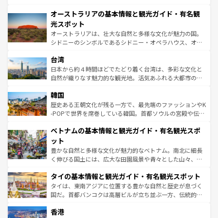
部のニューオーリンズでは、音楽と美食が融合した独特の
秘を感じたいなら、火山が生み出した壮大な景観を誇るハ
文化が魅力。旅行者はアメリカの各地域で異なる魅力を楽
オーストラリアの基本情報と観光ガイド・有名観
ワイ島は見逃せない。また、定番の観光地といえばオアフ
しみながら、その多様性と豊かな歴史を感じることができ
島だが、静かな自然を求めるならマウイ島やカウアイ島が
光スポット
るだろう。車でのロードトリップや列車の旅も、アメリカ
おすすめ。エメラルドグリーンに輝く海をはじめ、豊かな
オーストラリアは、壮大な自然と多様な文化が魅力の国。
ならではの贅沢な旅のスタイルだ。 なお、新着のアメリカ
文化や歴史が息づいている。「アロハスピリット」と呼ば
シドニーのシンボルであるシドニー・オペラハウス、オー
情報は
コンテンツ一覧
を参照してほしい。
れるおもてなしの心で訪れる人々を迎えてくれるハワイの
ストラリア東海岸北部に広がる大サンゴ礁地帯グレートバ
人々、おいしいローカルフードやハワイアンミュージッ
台湾
リアリーフや大陸中央部にそびえるウルル（エアーズロッ
ク、伝統的なフラダンスなど、すべてがハワイの魅力を彩
ク）、タスマニアの美しい原生林やケアンズの熱帯雨林な
日本から約４時間ほどでたどり着く台湾は、多彩な文化と
っている。訪れるたびに新しい発見と感動が待っているハ
ど、見どころがたくさん。また、カフェやワイン、オージ
自然が織りなす魅力的な観光地。活気あふれる大都市の台
ワイを、存分に味わってほしい。 なお、新着のハワイ情報
ービーフなどの食文化も豊かで、美味しいものであふれて
北やノスタルジックな町並みが人気な九份（ジォウフェ
は
コンテンツ一覧
を参照してほしい。
韓国
いる。アクティビティも充実しており、サーフィンやダイ
ン）、静ひつな山岳地帯である台湾東部など、都市の喧騒
ビング、ハイキングなど、アウトドア好きにはたまらな
と山間の静けさが共存しており、訪れる人に新しい発見と
歴史ある王朝文化が残る一方で、最先端のファッションやK
い。オーストラリアの多彩な魅力を存分に味わいつくそ
驚きをもたらしてくれる。また、奥深い台湾の食文化も魅
-POPで世界を席巻している韓国。首都ソウルの宮殿や伝統
う。 なお、新着のオーストラリア情報は
コンテンツ一覧
を
力で、夜市などの屋台グルメから高級料理、ヘルシーで美
家屋が並ぶエリアでは韓国の歴史と文化に浸ることがで
参照してほしい。
ベトナムの基本情報と観光ガイド・有名観光スポ
容にもいいと評判のスイーツなど、バラエティ豊かな料理
き、地方に足を延ばせば四季折々の自然美を楽しむことが
が味わえる。 なお、新着の台湾情報は
コンテンツ一覧
を参
できる。そして、キムチや焼肉、絶品のストリートフード
ット
照してほしい。
まで、さまざまな韓国料理が待っている。夜には、韓国な
豊かな自然と多様な文化が魅力的なベトナム。南北に細長
らではのナイトライフも堪能できる。あたたかいホスピタ
く伸びる国土には、広大な田園風景や青々とした山々、世
リティに包まれながら、韓国の多彩な魅力を心ゆくまで味
界遺産に登録された壮大な自然景観が点在し、都市部では
わってみてほしい。 なお、新着の韓国情報は
コンテンツ一
タイの基本情報と観光ガイド・有名観光スポット
急速な発展と共に伝統が息づく。ハノイの古い町並みやホ
覧
を参照してほしい。
ーチミン市のフランス統治時代の建物も、独特の雰囲気を
タイは、東南アジアに位置する豊かな自然と歴史が息づく
醸し出している。また、バラエティの豊かさとおいしさで
国だ。首都バンコクは高層ビルが立ち並ぶ一方、伝統的な
世界中の食通を魅了してやまないベトナム料理も魅力のひ
寺院や市場がいたるところに点在し、古きよき文化と現代
香港
とつ。フォーやバインミー、ベトナムコーヒーなどは、ぜ
の活気が交差している。北部ではチェンマイなどの山岳地