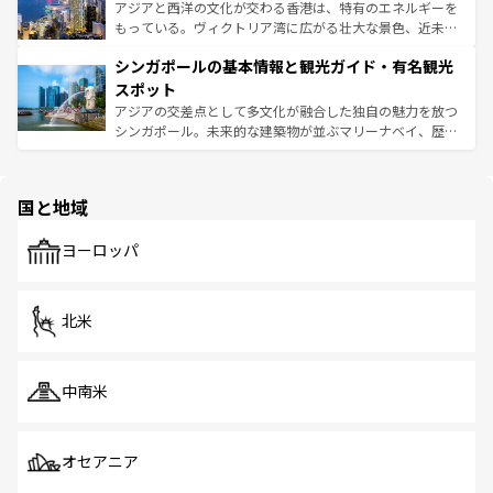
ひ現地で味わいたい。どの地域を訪れてもあたたかい人々
帯で自然と触れ合い、南部ではプーケットやクラビの美し
アジアと西洋の文化が交わる香港は、特有のエネルギーを
が旅行者を迎えてくれるので、きっと忘れられない旅にな
いビーチでリゾート気分を楽しむことができる。タイ料理
もっている。ヴィクトリア湾に広がる壮大な景色、近未来
るはずだ。 なお、新着のベトナム情報は
コンテンツ一覧
を
は世界的に有名で、屋台から高級レストランまで味覚を刺
的なアートスポット、そして歴史と現代が融合した町並
参照してほしい。
シンガポールの基本情報と観光ガイド・有名観光
激する。気候は一年中温暖で、どの季節にも異なる楽しみ
み、どこを訪れても感動するはず。観光スポットが密集し
が待っている。親しみやすいタイの人々、仏教を中心とし
ており、効率よく見どころを回れるのも魅力。息をのむよ
スポット
た文化、そして多様な観光資源が、訪れる旅人を魅了し続
うな絶景から文化的な体験まで、香港を存分に楽しみ尽く
アジアの交差点として多文化が融合した独自の魅力を放つ
ける。 なお、新着のタイ情報は
コンテンツ一覧
を参照して
そう。 なお、新着の香港情報は
コンテンツ一覧
を参照して
シンガポール。未来的な建築物が並ぶマリーナベイ、歴史
ほしい。
ほしい。
と伝統を感じられるエスニックタウン、多数の緑豊かな公
園や自然保護区など、自然が調和した近代的な景観と文化
の多様性あふれるカラフルな町は、どこを歩いても新しい
国と地域
発見がある。さらに、治安のよさや充実した公共交通機関
も、旅行者にとっては魅力的なポイント。グルメも豊富
で、ホーカーズは地元の風情を楽しめる外せないスポット
ヨーロッパ
だ。訪れる人を飽きさせないシンガポールで、多様な魅力
を体感しよう。 なお、新着のシンガポール情報は
コンテン
ツ一覧
を参照してほしい。
北米
中南米
オセアニア