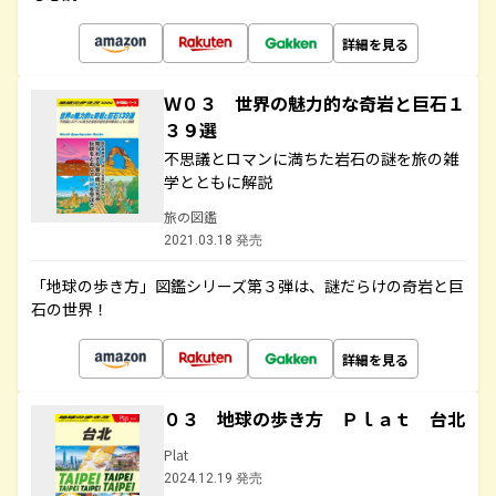
詳細を見る
Ｗ０３ 世界の魅力的な奇岩と巨石１
３９選
不思議とロマンに満ちた岩石の謎を旅の雑
学とともに解説
旅の図鑑
2021.03.18 発売
「地球の歩き方」図鑑シリーズ第３弾は、謎だらけの奇岩と巨
石の世界！
詳細を見る
０３ 地球の歩き方 Ｐｌａｔ 台北
Plat
2024.12.19 発売