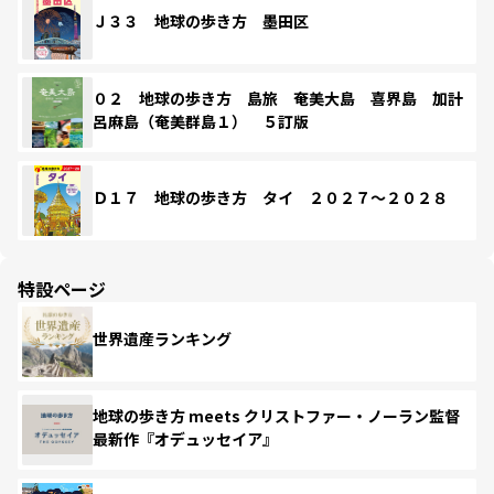
Ｊ３３ 地球の歩き方 墨田区
０２ 地球の歩き方 島旅 奄美大島 喜界島 加計
呂麻島（奄美群島１） ５訂版
Ｄ１７ 地球の歩き方 タイ ２０２７～２０２８
特設ページ
世界遺産ランキング
地球の歩き方 meets クリストファー・ノーラン監督
最新作『オデュッセイア』