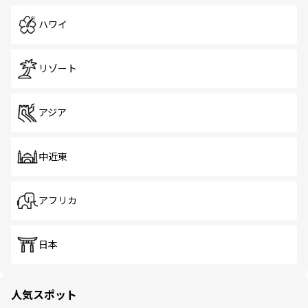
ハワイ
リゾート
アジア
中近東
アフリカ
日本
人気スポット