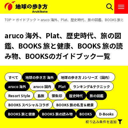
TOP
ガイドブック
aruco 海外、Plat、歴史時代、旅の図鑑、BOOKS 旅
aruco 海外、Plat、歴史時代、旅の図
鑑、BOOKS 旅と健康、BOOKS 旅の読
み物、BOOKSのガイドブック一覧
すべて
地球の歩き方 海外
地球の歩き方 Jシリーズ（国内）
aruco 海外
aruco 国内
Plat
ランキング&テクニック
Resort Style
島旅
御朱印
歴史時代
旅の図鑑
BOOKS スペシャルコラボ
BOOKS 旅の名言＆絶景
BOOKS 旅と健康
BOOKS 旅の読み物
BOOKS
D-Books
絞り込み条件を追加