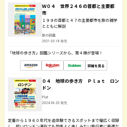
Ｗ０４ 世界２４６の首都と主要都
市
１９９の首都と４７の主要都市を旅の雑学
とともに解説
旅の図鑑
2021.03.18 発売
「地球の歩き方」図鑑シリーズから、第４弾が登場！
詳細を見る
０４ 地球の歩き方 Ｐｌａｔ ロン
ドン
Plat
2024.06.20 発売
定番から１９６０年代を追体験できるスポットまで幅広く収録
し、短いロンドン滞在でも効率よく楽しみたい旅行者に最適な