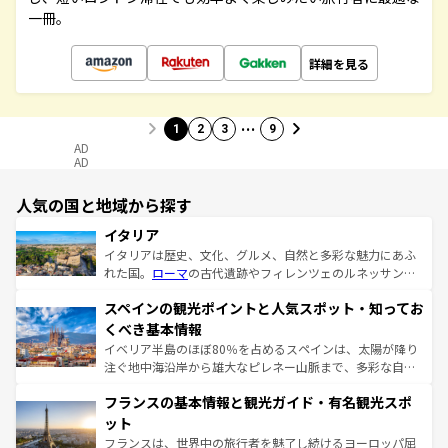
一冊。
詳細を見る
…
1
2
3
9
AD
AD
人気の国と地域から探す
イタリア
イタリアは歴史、文化、グルメ、自然と多彩な魅力にあふ
れた国。
ローマ
の古代遺跡やフィレンツェのルネッサンス
美術、ヴェネツィアの運河など、歴史あるスポットはもち
スペインの観光ポイントと人気スポット・知ってお
ろん、トスカーナの美しい田園風景やアマルフィ海岸の絶
景など、自然景観も見逃せない。観光の合間には、本場の
くべき基本情報
ピザやパスタなど、絶品のイタリア料理を堪能することも
イベリア半島のほぼ80％を占めるスペインは、太陽が降り
できる。朝目覚めてから夜眠るまで、すべての瞬間を楽し
注ぐ地中海沿岸から雄大なピレネー山脈まで、多彩な自然
ませてくれるイタリアで、忘れられない旅をしてみよう！
と文化が詰まったヨーロッパ屈指の旅行先だ。多様な地域
なお、新着のイタリア情報は
コンテンツ一覧
を参照してほ
フランスの基本情報と観光ガイド・有名観光スポ
文化が根付くこの国では、情熱的なフラメンコ、熱気あふ
しい。
れる闘牛、そして美味しいタパスが生活の一部となってい
ット
る。首都マドリードの洗練された雰囲気や、バルセロナの
フランスは、世界中の旅行者を魅了し続けるヨーロッパ屈