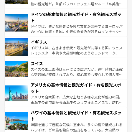
アートに溢れた街角から、地方では古代ローマ遺跡や中世
指の観光地だ。首都パリのエッフェル塔やルーブル美術館
の城塞都市、穏やかなビーチリゾートまで多彩な表情を見
といった象徴的なスポットから、田舎町の古風な美しさま
せる。地方によって風土や気候が異なるスペインはその個
ドイツの基本情報と観光ガイド・有名観光スポッ
で、幅広い魅力が詰まっている。華麗な宮殿、歴史的な大
性で訪れる人を魅了する。 なお、新着のスペイン情報は
コ
聖堂、美しいビーチ、そして豊かな自然が、訪れる者を心
ト
ンテンツ一覧
を参照してほしい。
から魅了する。また、フランスは美食の国としても知ら
ドイツは、豊かな歴史と多彩な文化が交差するヨーロッパ
れ、フランス料理はユネスコ無形文化遺産にも登録されて
の中心に位置する国。中世の街並みが残るロマンチック街
いる。シャンパンの発祥地であるランス、プロヴァンスの
道から、未来を先取りするようなモダンな都市まで多様な
香り高いラベンダー畑など、多彩な楽しみ方が可能だ。さ
イギリス
顔を持つこの国は、どこを歩いても飽きることがない。ベ
らに、パリ以外の地域にも魅力が溢れており、どの街角に
ルリンの文化的活気、バイエルン州のアルプスの絶景、そ
イギリスは、古きよき伝統と最先端が共存する国。ウェス
も豊かな歴史と文化が息づいている。パリ以外の個性あふ
してライン川沿いのワイン畑といった風景は必見。ビール
トミンスター寺院や大英博物館のようなランドマーク、歴
れる地方に足を運ぶとそれぞれで全く異なる文化を体験で
とソーセージを味わいながら地元の人と過ごす楽しい時間
史ある大学都市、美しい丘陵地帯や牧歌的な風景など、エ
きるだろう。 なお、新着のフランス情報は
コンテンツ一覧
スイス
は、お酒好きな人にはぜひ体験してほしい。 なお、新着の
リアごとに異なる魅力がある。また、優雅なアフタヌーン
を参照してほしい。
ドイツ情報は
コンテンツ一覧
を参照してほしい。
ティー、ビール好きにはたまらない英国パブ、サッカー観
スイスの国土面積は九州ほどの広さだが、運行時刻が正確
戦など、本場だからこそできる体験も豊富。イギリスを旅
な交通網が整備されており、初心者でも安心して個人旅行
して楽しみつくそう。 なお、新着のイギリス情報は
コンテ
を楽しめる。日本同様に時刻表どおりの旅が可能だ。中世
アメリカの基本情報と観光ガイド・有名観光スポ
ンツ一覧
を参照してほしい。
の建物がそのまま残る町や、スイスならではのユニークな
博物館もあり、アルプス観光だけでなく町歩きも満喫する
ット
ことができる。国民の所得が高いため物価も高いが、旅行
アメリカ合衆国は、広大な土地と多様な文化が魅力の国。
者向けの交通パス提供のサービスもあり、うまく活用すれ
東海岸の都市部から西海岸のカリフォルニアまで、訪れる
ば市内交通費無料で観光を楽しむこともできる。 なお、新
場所ごとに異なる風景と体験が待っている。ニューヨーク
着のスイス情報は
コンテンツ一覧
を参照してほしい。
ハワイの基本情報と観光ガイド・有名観光スポッ
のような巨大都市は、観光、ショッピング、エンターテイ
ンメントが詰まった刺激的なスポットだ。一方、アメリカ
ト
西部には大自然が広がり、グランドキャニオンやイエロー
年間を通じて温暖な気候に恵まれ、多くの島で構成される
ストーン国立公園といった絶景が堪能できる。さらに、南
ハワイは、どの島も独自の魅力をもっている。大自然の神