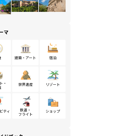
ーマ
食
建築・アート
宿泊
ト・
世界遺産
リゾート
戦
鉄道・
ビティ
ショップ
フライト