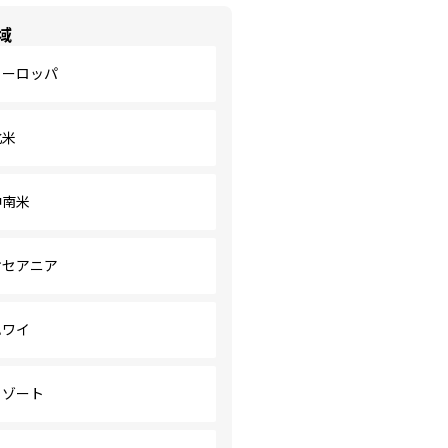
域
ヨーロッパ
北米
中南米
オセアニア
ハワイ
リゾート