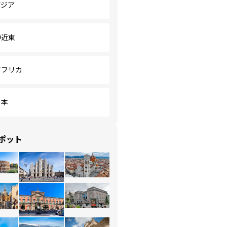
アジア
中近東
アフリカ
日本
ポット