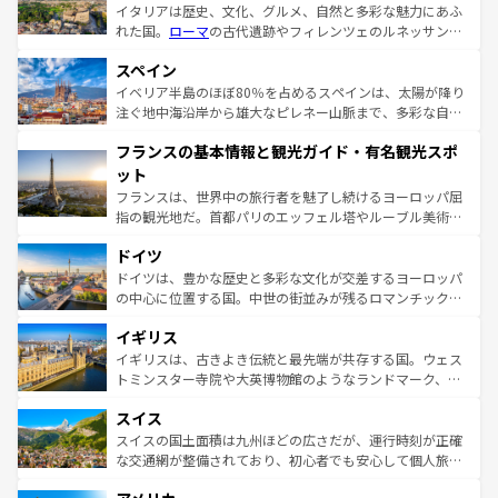
イタリアは歴史、文化、グルメ、自然と多彩な魅力にあふ
れた国。
ローマ
の古代遺跡やフィレンツェのルネッサンス
美術、ヴェネツィアの運河など、歴史あるスポットはもち
スペイン
ろん、トスカーナの美しい田園風景やアマルフィ海岸の絶
景など、自然景観も見逃せない。観光の合間には、本場の
イベリア半島のほぼ80％を占めるスペインは、太陽が降り
ピザやパスタなど、絶品のイタリア料理を堪能することも
注ぐ地中海沿岸から雄大なピレネー山脈まで、多彩な自然
できる。朝目覚めてから夜眠るまで、すべての瞬間を楽し
と文化が詰まったヨーロッパ屈指の旅行先だ。多様な地域
フランスの基本情報と観光ガイド・有名観光スポ
ませてくれるイタリアで、忘れられない旅をしてみよう！
文化が根付くこの国では、情熱的なフラメンコ、熱気あふ
なお、新着のイタリア情報は
コンテンツ一覧
を参照してほ
れる闘牛、そして美味しいタパスが生活の一部となってい
ット
しい。
る。首都マドリードの洗練された雰囲気や、バルセロナの
フランスは、世界中の旅行者を魅了し続けるヨーロッパ屈
アートに溢れた街角から、地方では古代ローマ遺跡や中世
指の観光地だ。首都パリのエッフェル塔やルーブル美術館
の城塞都市、穏やかなビーチリゾートまで多彩な表情を見
といった象徴的なスポットから、田舎町の古風な美しさま
せる。地方によって風土や気候が異なるスペインはその個
ドイツ
で、幅広い魅力が詰まっている。華麗な宮殿、歴史的な大
性で訪れる人を魅了する。 なお、新着のスペイン情報は
コ
聖堂、美しいビーチ、そして豊かな自然が、訪れる者を心
ドイツは、豊かな歴史と多彩な文化が交差するヨーロッパ
ンテンツ一覧
を参照してほしい。
から魅了する。また、フランスは美食の国としても知ら
の中心に位置する国。中世の街並みが残るロマンチック街
れ、フランス料理はユネスコ無形文化遺産にも登録されて
道から、未来を先取りするようなモダンな都市まで多様な
イギリス
いる。シャンパンの発祥地であるランス、プロヴァンスの
顔を持つこの国は、どこを歩いても飽きることがない。ベ
香り高いラベンダー畑など、多彩な楽しみ方が可能だ。さ
ルリンの文化的活気、バイエルン州のアルプスの絶景、そ
イギリスは、古きよき伝統と最先端が共存する国。ウェス
らに、パリ以外の地域にも魅力が溢れており、どの街角に
してライン川沿いのワイン畑といった風景は必見。ビール
トミンスター寺院や大英博物館のようなランドマーク、歴
も豊かな歴史と文化が息づいている。パリ以外の個性あふ
とソーセージを味わいながら地元の人と過ごす楽しい時間
史ある大学都市、美しい丘陵地帯や牧歌的な風景など、エ
れる地方に足を運ぶとそれぞれで全く異なる文化を体験で
スイス
は、お酒好きな人にはぜひ体験してほしい。 なお、新着の
リアごとに異なる魅力がある。また、優雅なアフタヌーン
きるだろう。 なお、新着のフランス情報は
コンテンツ一覧
ドイツ情報は
コンテンツ一覧
を参照してほしい。
ティー、ビール好きにはたまらない英国パブ、サッカー観
スイスの国土面積は九州ほどの広さだが、運行時刻が正確
を参照してほしい。
戦など、本場だからこそできる体験も豊富。イギリスを旅
な交通網が整備されており、初心者でも安心して個人旅行
して楽しみつくそう。 なお、新着のイギリス情報は
コンテ
を楽しめる。日本同様に時刻表どおりの旅が可能だ。中世