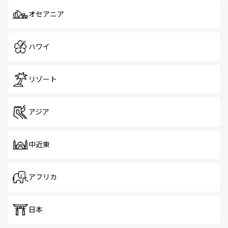
オセアニア
ハワイ
リゾート
アジア
中近東
アフリカ
日本