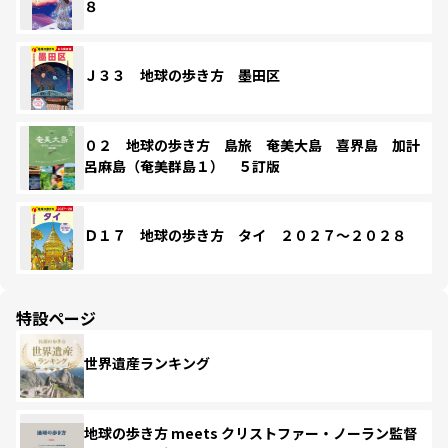
８
Ｊ３３ 地球の歩き方 墨田区
０２ 地球の歩き方 島旅 奄美大島 喜界島 加計
呂麻島（奄美群島１） ５訂版
Ｄ１７ 地球の歩き方 タイ ２０２７～２０２８
特設ページ
世界遺産ランキング
地球の歩き方 meets クリストファー・ノーラン監督