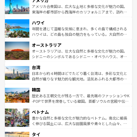
アメリカ
ンツ一覧
を参照してほしい。
の建物がそのまま残る町や、スイスならではのユニークな
博物館もあり、アルプス観光だけでなく町歩きも満喫する
アメリカ合衆国は、広大な土地と多様な文化が魅力の国。
ことができる。国民の所得が高いため物価も高いが、旅行
東海岸の都市部から西海岸のカリフォルニアまで、訪れる
者向けの交通パス提供のサービスもあり、うまく活用すれ
場所ごとに異なる風景と体験が待っている。ニューヨーク
ハワイ
ば市内交通費無料で観光を楽しむこともできる。 なお、新
のような巨大都市は、観光、ショッピング、エンターテイ
着のスイス情報は
コンテンツ一覧
を参照してほしい。
ンメントが詰まった刺激的なスポットだ。一方、アメリカ
年間を通じて温暖な気候に恵まれ、多くの島で構成される
西部には大自然が広がり、グランドキャニオンやイエロー
ハワイは、どの島も独自の魅力をもっている。大自然の神
ストーン国立公園といった絶景が堪能できる。さらに、南
秘を感じたいなら、火山が生み出した壮大な景観を誇るハ
オーストラリア
部のニューオーリンズでは、音楽と美食が融合した独特の
ワイ島は見逃せない。また、定番の観光地といえばオアフ
文化が魅力。旅行者はアメリカの各地域で異なる魅力を楽
島だが、静かな自然を求めるならマウイ島やカウアイ島が
オーストラリアは、壮大な自然と多様な文化が魅力の国。
しみながら、その多様性と豊かな歴史を感じることができ
おすすめ。エメラルドグリーンに輝く海をはじめ、豊かな
シドニーのシンボルであるシドニー・オペラハウス、オー
るだろう。車でのロードトリップや列車の旅も、アメリカ
文化や歴史が息づいている。「アロハスピリット」と呼ば
ストラリア東海岸北部に広がる大サンゴ礁地帯グレートバ
ならではの贅沢な旅のスタイルだ。 なお、新着のアメリカ
台湾
れるおもてなしの心で訪れる人々を迎えてくれるハワイの
リアリーフや大陸中央部にそびえるウルル（エアーズロッ
情報は
コンテンツ一覧
を参照してほしい。
人々、おいしいローカルフードやハワイアンミュージッ
ク）、タスマニアの美しい原生林やケアンズの熱帯雨林な
日本から約４時間ほどでたどり着く台湾は、多彩な文化と
ク、伝統的なフラダンスなど、すべてがハワイの魅力を彩
ど、見どころがたくさん。また、カフェやワイン、オージ
自然が織りなす魅力的な観光地。活気あふれる大都市の台
っている。訪れるたびに新しい発見と感動が待っているハ
ービーフなどの食文化も豊かで、美味しいものであふれて
北やノスタルジックな町並みが人気な九份（ジォウフェ
ワイを、存分に味わってほしい。 なお、新着のハワイ情報
韓国
いる。アクティビティも充実しており、サーフィンやダイ
ン）、静ひつな山岳地帯である台湾東部など、都市の喧騒
は
コンテンツ一覧
を参照してほしい。
ビング、ハイキングなど、アウトドア好きにはたまらな
と山間の静けさが共存しており、訪れる人に新しい発見と
歴史ある王朝文化が残る一方で、最先端のファッションやK
い。オーストラリアの多彩な魅力を存分に味わいつくそ
驚きをもたらしてくれる。また、奥深い台湾の食文化も魅
-POPで世界を席巻している韓国。首都ソウルの宮殿や伝統
う。 なお、新着のオーストラリア情報は
コンテンツ一覧
を
力で、夜市などの屋台グルメから高級料理、ヘルシーで美
家屋が並ぶエリアでは韓国の歴史と文化に浸ることがで
参照してほしい。
ベトナム
容にもいいと評判のスイーツなど、バラエティ豊かな料理
き、地方に足を延ばせば四季折々の自然美を楽しむことが
が味わえる。 なお、新着の台湾情報は
コンテンツ一覧
を参
できる。そして、キムチや焼肉、絶品のストリートフード
豊かな自然と多様な文化が魅力的なベトナム。南北に細長
照してほしい。
まで、さまざまな韓国料理が待っている。夜には、韓国な
く伸びる国土には、広大な田園風景や青々とした山々、世
らではのナイトライフも堪能できる。あたたかいホスピタ
界遺産に登録された壮大な自然景観が点在し、都市部では
タイ
リティに包まれながら、韓国の多彩な魅力を心ゆくまで味
急速な発展と共に伝統が息づく。ハノイの古い町並みやホ