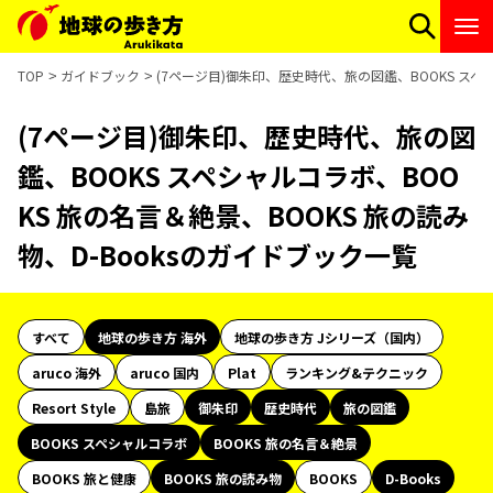
TOP
ガイドブック
(7ページ目)御朱印、歴史時代、旅の図鑑、BOOKS スペシ
(7ページ目)御朱印、歴史時代、旅の図
鑑、BOOKS スペシャルコラボ、BOO
KS 旅の名言＆絶景、BOOKS 旅の読み
物、D-Booksのガイドブック一覧
すべて
地球の歩き方 海外
地球の歩き方 Jシリーズ（国内）
aruco 海外
aruco 国内
Plat
ランキング&テクニック
Resort Style
島旅
御朱印
歴史時代
旅の図鑑
BOOKS スペシャルコラボ
BOOKS 旅の名言＆絶景
BOOKS 旅と健康
BOOKS 旅の読み物
BOOKS
D-Books