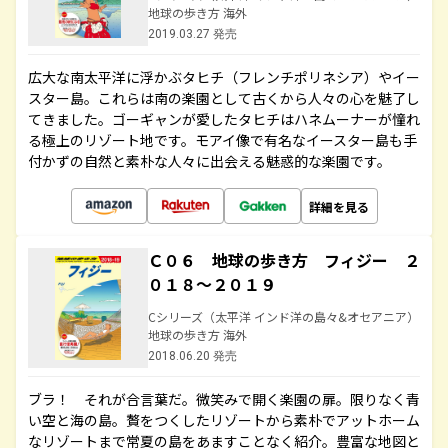
地球の歩き方 海外
2019.03.27 発売
広大な南太平洋に浮かぶタヒチ（フレンチポリネシア）やイー
スター島。これらは南の楽園として古くから人々の心を魅了し
てきました。ゴーギャンが愛したタヒチはハネムーナーが憧れ
る極上のリゾート地です。モアイ像で有名なイースター島も手
付かずの自然と素朴な人々に出会える魅惑的な楽園です。
詳細を見る
Ｃ０６ 地球の歩き方 フィジー ２
０１８～２０１９
Cシリーズ（太平洋 インド洋の島々&オセアニア）
地球の歩き方 海外
2018.06.20 発売
ブラ！ それが合言葉だ。微笑みで開く楽園の扉。限りなく青
い空と海の島。贅をつくしたリゾートから素朴でアットホーム
なリゾートまで常夏の島をあますことなく紹介。豊富な地図と