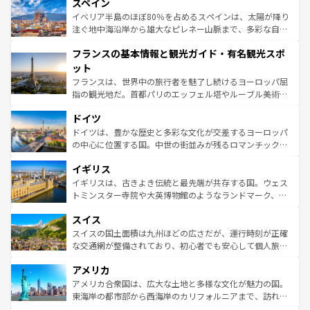
スペイン
ろん、トスカーナの美しい田園風景やアマルフィ海岸の絶
景など、自然景観も見逃せない。観光の合間には、本場の
イベリア半島のほぼ80％を占めるスペインは、太陽が降り
ピザやパスタなど、絶品のイタリア料理を堪能することも
注ぐ地中海沿岸から雄大なピレネー山脈まで、多彩な自然
できる。朝目覚めてから夜眠るまで、すべての瞬間を楽し
と文化が詰まったヨーロッパ屈指の旅行先だ。多様な地域
フランスの基本情報と観光ガイド・有名観光スポ
ませてくれるイタリアで、忘れられない旅をしてみよう！
文化が根付くこの国では、情熱的なフラメンコ、熱気あふ
なお、新着のイタリア情報は
コンテンツ一覧
を参照してほ
れる闘牛、そして美味しいタパスが生活の一部となってい
ット
しい。
る。首都マドリードの洗練された雰囲気や、バルセロナの
フランスは、世界中の旅行者を魅了し続けるヨーロッパ屈
アートに溢れた街角から、地方では古代ローマ遺跡や中世
指の観光地だ。首都パリのエッフェル塔やルーブル美術館
の城塞都市、穏やかなビーチリゾートまで多彩な表情を見
といった象徴的なスポットから、田舎町の古風な美しさま
せる。地方によって風土や気候が異なるスペインはその個
ドイツ
で、幅広い魅力が詰まっている。華麗な宮殿、歴史的な大
性で訪れる人を魅了する。 なお、新着のスペイン情報は
コ
聖堂、美しいビーチ、そして豊かな自然が、訪れる者を心
ドイツは、豊かな歴史と多彩な文化が交差するヨーロッパ
ンテンツ一覧
を参照してほしい。
から魅了する。また、フランスは美食の国としても知ら
の中心に位置する国。中世の街並みが残るロマンチック街
れ、フランス料理はユネスコ無形文化遺産にも登録されて
道から、未来を先取りするようなモダンな都市まで多様な
イギリス
いる。シャンパンの発祥地であるランス、プロヴァンスの
顔を持つこの国は、どこを歩いても飽きることがない。ベ
香り高いラベンダー畑など、多彩な楽しみ方が可能だ。さ
ルリンの文化的活気、バイエルン州のアルプスの絶景、そ
イギリスは、古きよき伝統と最先端が共存する国。ウェス
らに、パリ以外の地域にも魅力が溢れており、どの街角に
してライン川沿いのワイン畑といった風景は必見。ビール
トミンスター寺院や大英博物館のようなランドマーク、歴
も豊かな歴史と文化が息づいている。パリ以外の個性あふ
とソーセージを味わいながら地元の人と過ごす楽しい時間
史ある大学都市、美しい丘陵地帯や牧歌的な風景など、エ
れる地方に足を運ぶとそれぞれで全く異なる文化を体験で
スイス
は、お酒好きな人にはぜひ体験してほしい。 なお、新着の
リアごとに異なる魅力がある。また、優雅なアフタヌーン
きるだろう。 なお、新着のフランス情報は
コンテンツ一覧
ドイツ情報は
コンテンツ一覧
を参照してほしい。
ティー、ビール好きにはたまらない英国パブ、サッカー観
スイスの国土面積は九州ほどの広さだが、運行時刻が正確
を参照してほしい。
戦など、本場だからこそできる体験も豊富。イギリスを旅
な交通網が整備されており、初心者でも安心して個人旅行
して楽しみつくそう。 なお、新着のイギリス情報は
コンテ
を楽しめる。日本同様に時刻表どおりの旅が可能だ。中世
アメリカ
ンツ一覧
を参照してほしい。
の建物がそのまま残る町や、スイスならではのユニークな
博物館もあり、アルプス観光だけでなく町歩きも満喫する
アメリカ合衆国は、広大な土地と多様な文化が魅力の国。
ことができる。国民の所得が高いため物価も高いが、旅行
東海岸の都市部から西海岸のカリフォルニアまで、訪れる
者向けの交通パス提供のサービスもあり、うまく活用すれ
場所ごとに異なる風景と体験が待っている。ニューヨーク