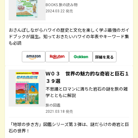
BOOKS 旅の読み物
2024.03.22 発売
おさんぽしながらハワイの歴史と文化を楽しく学ぶ最強のガイ
ドブックが誕生。知っておきたいハワイの年表やキーワード集
も必読
詳細を見る
Ｗ０３ 世界の魅力的な奇岩と巨石１
３９選
不思議とロマンに満ちた岩石の謎を旅の雑
学とともに解説
旅の図鑑
2021.03.18 発売
「地球の歩き方」図鑑シリーズ第３弾は、謎だらけの奇岩と巨
石の世界！