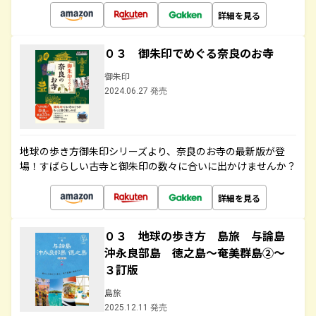
詳細を見る
０３ 御朱印でめぐる奈良のお寺
御朱印
2024.06.27 発売
地球の歩き方御朱印シリーズより、奈良のお寺の最新版が登
場！すばらしい古寺と御朱印の数々に合いに出かけませんか？
詳細を見る
０３ 地球の歩き方 島旅 与論島
沖永良部島 徳之島～奄美群島②～
３訂版
島旅
2025.12.11 発売