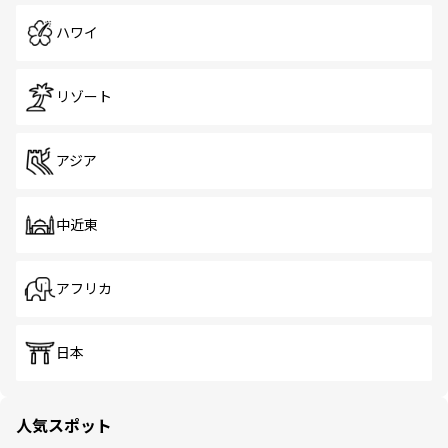
ハワイ
リゾート
アジア
中近東
アフリカ
日本
人気スポット