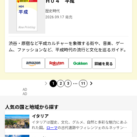
Ｈ０４ 平成
歴史時代
2026.09.17 発売
渋谷・原宿など平成カルチャーを象徴する街や、音楽、ゲー
ム、ファッションなど、平成時代の流行と文化を巡るガイド。
詳細を見る
…
1
2
3
11
AD
AD
人気の国と地域から探す
イタリア
イタリアは歴史、文化、グルメ、自然と多彩な魅力にあふ
れた国。
ローマ
の古代遺跡やフィレンツェのルネッサンス
美術、ヴェネツィアの運河など、歴史あるスポットはもち