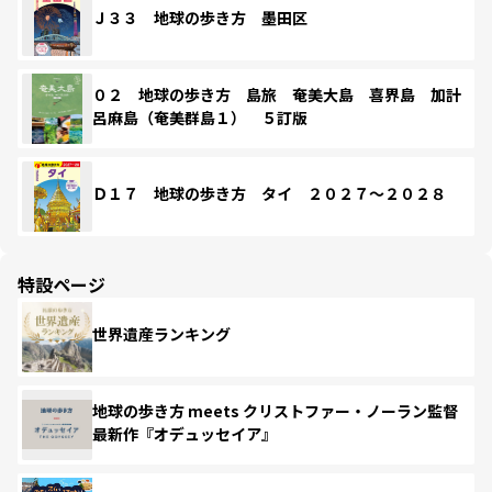
Ｊ３３ 地球の歩き方 墨田区
０２ 地球の歩き方 島旅 奄美大島 喜界島 加計
呂麻島（奄美群島１） ５訂版
Ｄ１７ 地球の歩き方 タイ ２０２７～２０２８
特設ページ
世界遺産ランキング
地球の歩き方 meets クリストファー・ノーラン監督
最新作『オデュッセイア』