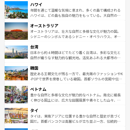
ハワイ
ば市内交通費無料で観光を楽しむこともできる。 なお、新
のような巨大都市は、観光、ショッピング、エンターテイ
着のスイス情報は
コンテンツ一覧
を参照してほしい。
ンメントが詰まった刺激的なスポットだ。一方、アメリカ
年間を通じて温暖な気候に恵まれ、多くの島で構成される
西部には大自然が広がり、グランドキャニオンやイエロー
ハワイは、どの島も独自の魅力をもっている。大自然の神
ストーン国立公園といった絶景が堪能できる。さらに、南
秘を感じたいなら、火山が生み出した壮大な景観を誇るハ
オーストラリア
部のニューオーリンズでは、音楽と美食が融合した独特の
ワイ島は見逃せない。また、定番の観光地といえばオアフ
文化が魅力。旅行者はアメリカの各地域で異なる魅力を楽
島だが、静かな自然を求めるならマウイ島やカウアイ島が
オーストラリアは、壮大な自然と多様な文化が魅力の国。
しみながら、その多様性と豊かな歴史を感じることができ
おすすめ。エメラルドグリーンに輝く海をはじめ、豊かな
シドニーのシンボルであるシドニー・オペラハウス、オー
るだろう。車でのロードトリップや列車の旅も、アメリカ
文化や歴史が息づいている。「アロハスピリット」と呼ば
ストラリア東海岸北部に広がる大サンゴ礁地帯グレートバ
ならではの贅沢な旅のスタイルだ。 なお、新着のアメリカ
台湾
れるおもてなしの心で訪れる人々を迎えてくれるハワイの
リアリーフや大陸中央部にそびえるウルル（エアーズロッ
情報は
コンテンツ一覧
を参照してほしい。
人々、おいしいローカルフードやハワイアンミュージッ
ク）、タスマニアの美しい原生林やケアンズの熱帯雨林な
日本から約４時間ほどでたどり着く台湾は、多彩な文化と
ク、伝統的なフラダンスなど、すべてがハワイの魅力を彩
ど、見どころがたくさん。また、カフェやワイン、オージ
自然が織りなす魅力的な観光地。活気あふれる大都市の台
っている。訪れるたびに新しい発見と感動が待っているハ
ービーフなどの食文化も豊かで、美味しいものであふれて
北やノスタルジックな町並みが人気な九份（ジォウフェ
ワイを、存分に味わってほしい。 なお、新着のハワイ情報
韓国
いる。アクティビティも充実しており、サーフィンやダイ
ン）、静ひつな山岳地帯である台湾東部など、都市の喧騒
は
コンテンツ一覧
を参照してほしい。
ビング、ハイキングなど、アウトドア好きにはたまらな
と山間の静けさが共存しており、訪れる人に新しい発見と
歴史ある王朝文化が残る一方で、最先端のファッションやK
い。オーストラリアの多彩な魅力を存分に味わいつくそ
驚きをもたらしてくれる。また、奥深い台湾の食文化も魅
-POPで世界を席巻している韓国。首都ソウルの宮殿や伝統
う。 なお、新着のオーストラリア情報は
コンテンツ一覧
を
力で、夜市などの屋台グルメから高級料理、ヘルシーで美
家屋が並ぶエリアでは韓国の歴史と文化に浸ることがで
参照してほしい。
ベトナム
容にもいいと評判のスイーツなど、バラエティ豊かな料理
き、地方に足を延ばせば四季折々の自然美を楽しむことが
が味わえる。 なお、新着の台湾情報は
コンテンツ一覧
を参
できる。そして、キムチや焼肉、絶品のストリートフード
豊かな自然と多様な文化が魅力的なベトナム。南北に細長
照してほしい。
まで、さまざまな韓国料理が待っている。夜には、韓国な
く伸びる国土には、広大な田園風景や青々とした山々、世
らではのナイトライフも堪能できる。あたたかいホスピタ
界遺産に登録された壮大な自然景観が点在し、都市部では
タイ
リティに包まれながら、韓国の多彩な魅力を心ゆくまで味
急速な発展と共に伝統が息づく。ハノイの古い町並みやホ
わってみてほしい。 なお、新着の韓国情報は
コンテンツ一
ーチミン市のフランス統治時代の建物も、独特の雰囲気を
タイは、東南アジアに位置する豊かな自然と歴史が息づく
覧
を参照してほしい。
醸し出している。また、バラエティの豊かさとおいしさで
国だ。首都バンコクは高層ビルが立ち並ぶ一方、伝統的な
世界中の食通を魅了してやまないベトナム料理も魅力のひ
寺院や市場がいたるところに点在し、古きよき文化と現代