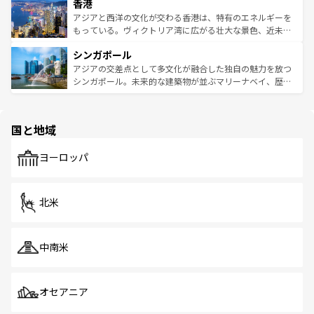
香港
とつ。フォーやバインミー、ベトナムコーヒーなどは、ぜ
の活気が交差している。北部ではチェンマイなどの山岳地
ひ現地で味わいたい。どの地域を訪れてもあたたかい人々
帯で自然と触れ合い、南部ではプーケットやクラビの美し
アジアと西洋の文化が交わる香港は、特有のエネルギーを
が旅行者を迎えてくれるので、きっと忘れられない旅にな
いビーチでリゾート気分を楽しむことができる。タイ料理
もっている。ヴィクトリア湾に広がる壮大な景色、近未来
るはずだ。 なお、新着のベトナム情報は
コンテンツ一覧
を
は世界的に有名で、屋台から高級レストランまで味覚を刺
的なアートスポット、そして歴史と現代が融合した町並
参照してほしい。
シンガポール
激する。気候は一年中温暖で、どの季節にも異なる楽しみ
み、どこを訪れても感動するはず。観光スポットが密集し
が待っている。親しみやすいタイの人々、仏教を中心とし
ており、効率よく見どころを回れるのも魅力。息をのむよ
アジアの交差点として多文化が融合した独自の魅力を放つ
た文化、そして多様な観光資源が、訪れる旅人を魅了し続
うな絶景から文化的な体験まで、香港を存分に楽しみ尽く
シンガポール。未来的な建築物が並ぶマリーナベイ、歴史
ける。 なお、新着のタイ情報は
コンテンツ一覧
を参照して
そう。 なお、新着の香港情報は
コンテンツ一覧
を参照して
と伝統を感じられるエスニックタウン、多数の緑豊かな公
ほしい。
ほしい。
園や自然保護区など、自然が調和した近代的な景観と文化
の多様性あふれるカラフルな町は、どこを歩いても新しい
国と地域
発見がある。さらに、治安のよさや充実した公共交通機関
も、旅行者にとっては魅力的なポイント。グルメも豊富
で、ホーカーズは地元の風情を楽しめる外せないスポット
ヨーロッパ
だ。訪れる人を飽きさせないシンガポールで、多様な魅力
を体感しよう。 なお、新着のシンガポール情報は
コンテン
ツ一覧
を参照してほしい。
北米
中南米
オセアニア