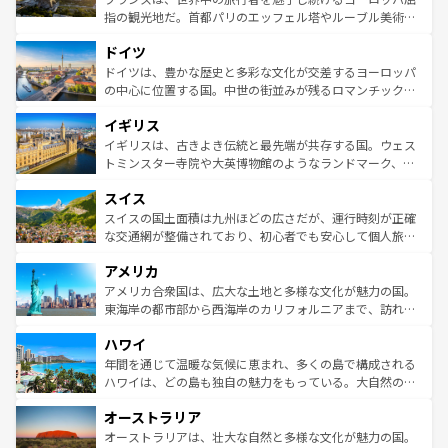
アートに溢れた街角から、地方では古代ローマ遺跡や中世
指の観光地だ。首都パリのエッフェル塔やルーブル美術館
の城塞都市、穏やかなビーチリゾートまで多彩な表情を見
といった象徴的なスポットから、田舎町の古風な美しさま
せる。地方によって風土や気候が異なるスペインはその個
ドイツ
で、幅広い魅力が詰まっている。華麗な宮殿、歴史的な大
性で訪れる人を魅了する。 なお、新着のスペイン情報は
コ
聖堂、美しいビーチ、そして豊かな自然が、訪れる者を心
ドイツは、豊かな歴史と多彩な文化が交差するヨーロッパ
ンテンツ一覧
を参照してほしい。
から魅了する。また、フランスは美食の国としても知ら
の中心に位置する国。中世の街並みが残るロマンチック街
れ、フランス料理はユネスコ無形文化遺産にも登録されて
道から、未来を先取りするようなモダンな都市まで多様な
イギリス
いる。シャンパンの発祥地であるランス、プロヴァンスの
顔を持つこの国は、どこを歩いても飽きることがない。ベ
香り高いラベンダー畑など、多彩な楽しみ方が可能だ。さ
ルリンの文化的活気、バイエルン州のアルプスの絶景、そ
イギリスは、古きよき伝統と最先端が共存する国。ウェス
らに、パリ以外の地域にも魅力が溢れており、どの街角に
してライン川沿いのワイン畑といった風景は必見。ビール
トミンスター寺院や大英博物館のようなランドマーク、歴
も豊かな歴史と文化が息づいている。パリ以外の個性あふ
とソーセージを味わいながら地元の人と過ごす楽しい時間
史ある大学都市、美しい丘陵地帯や牧歌的な風景など、エ
れる地方に足を運ぶとそれぞれで全く異なる文化を体験で
スイス
は、お酒好きな人にはぜひ体験してほしい。 なお、新着の
リアごとに異なる魅力がある。また、優雅なアフタヌーン
きるだろう。 なお、新着のフランス情報は
コンテンツ一覧
ドイツ情報は
コンテンツ一覧
を参照してほしい。
ティー、ビール好きにはたまらない英国パブ、サッカー観
スイスの国土面積は九州ほどの広さだが、運行時刻が正確
を参照してほしい。
戦など、本場だからこそできる体験も豊富。イギリスを旅
な交通網が整備されており、初心者でも安心して個人旅行
して楽しみつくそう。 なお、新着のイギリス情報は
コンテ
を楽しめる。日本同様に時刻表どおりの旅が可能だ。中世
アメリカ
ンツ一覧
を参照してほしい。
の建物がそのまま残る町や、スイスならではのユニークな
博物館もあり、アルプス観光だけでなく町歩きも満喫する
アメリカ合衆国は、広大な土地と多様な文化が魅力の国。
ことができる。国民の所得が高いため物価も高いが、旅行
東海岸の都市部から西海岸のカリフォルニアまで、訪れる
者向けの交通パス提供のサービスもあり、うまく活用すれ
場所ごとに異なる風景と体験が待っている。ニューヨーク
ハワイ
ば市内交通費無料で観光を楽しむこともできる。 なお、新
のような巨大都市は、観光、ショッピング、エンターテイ
着のスイス情報は
コンテンツ一覧
を参照してほしい。
ンメントが詰まった刺激的なスポットだ。一方、アメリカ
年間を通じて温暖な気候に恵まれ、多くの島で構成される
西部には大自然が広がり、グランドキャニオンやイエロー
ハワイは、どの島も独自の魅力をもっている。大自然の神
ストーン国立公園といった絶景が堪能できる。さらに、南
秘を感じたいなら、火山が生み出した壮大な景観を誇るハ
オーストラリア
部のニューオーリンズでは、音楽と美食が融合した独特の
ワイ島は見逃せない。また、定番の観光地といえばオアフ
文化が魅力。旅行者はアメリカの各地域で異なる魅力を楽
島だが、静かな自然を求めるならマウイ島やカウアイ島が
オーストラリアは、壮大な自然と多様な文化が魅力の国。