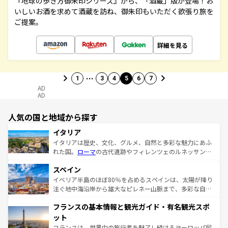
『地球の歩き方御朱印シリーズ』から、「酒蔵」版が登場！お
いしいお酒を求めて酒蔵を訪ね、御朱印もいただく欲張り旅を
ご提案。
詳細を見る
…
1
3
4
5
6
7
AD
AD
人気の国と地域から探す
イタリア
イタリアは歴史、文化、グルメ、自然と多彩な魅力にあふ
れた国。
ローマ
の古代遺跡やフィレンツェのルネッサンス
美術、ヴェネツィアの運河など、歴史あるスポットはもち
スペイン
ろん、トスカーナの美しい田園風景やアマルフィ海岸の絶
景など、自然景観も見逃せない。観光の合間には、本場の
イベリア半島のほぼ80％を占めるスペインは、太陽が降り
ピザやパスタなど、絶品のイタリア料理を堪能することも
注ぐ地中海沿岸から雄大なピレネー山脈まで、多彩な自然
できる。朝目覚めてから夜眠るまで、すべての瞬間を楽し
と文化が詰まったヨーロッパ屈指の旅行先だ。多様な地域
フランスの基本情報と観光ガイド・有名観光スポ
ませてくれるイタリアで、忘れられない旅をしてみよう！
文化が根付くこの国では、情熱的なフラメンコ、熱気あふ
なお、新着のイタリア情報は
コンテンツ一覧
を参照してほ
れる闘牛、そして美味しいタパスが生活の一部となってい
ット
しい。
る。首都マドリードの洗練された雰囲気や、バルセロナの
フランスは、世界中の旅行者を魅了し続けるヨーロッパ屈