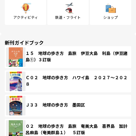
アクティビティ
鉄道・フライト
ショップ
新刊ガイドブック
１５ 地球の歩き方 島旅 伊豆大島 利島（伊豆諸
島①）３訂版
Ｃ０２ 地球の歩き方 ハワイ島 ２０２７～２０２
８
Ｊ３３ 地球の歩き方 墨田区
０２ 地球の歩き方 島旅 奄美大島 喜界島 加計
呂麻島（奄美群島１） ５訂版