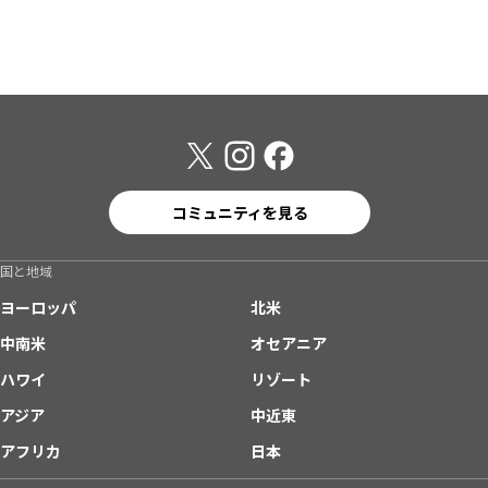
コミュニティを見る
国と地域
ヨーロッパ
北米
中南米
オセアニア
ハワイ
リゾート
アジア
中近東
アフリカ
日本