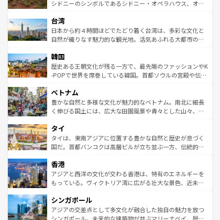
しみながら、その多様性と豊かな歴史を感じることができ
おすすめ。エメラルドグリーンに輝く海をはじめ、豊かな
シドニーのシンボルであるシドニー・オペラハウス、オー
るだろう。車でのロードトリップや列車の旅も、アメリカ
文化や歴史が息づいている。「アロハスピリット」と呼ば
ストラリア東海岸北部に広がる大サンゴ礁地帯グレートバ
ならではの贅沢な旅のスタイルだ。 なお、新着のアメリカ
台湾
れるおもてなしの心で訪れる人々を迎えてくれるハワイの
リアリーフや大陸中央部にそびえるウルル（エアーズロッ
情報は
コンテンツ一覧
を参照してほしい。
人々、おいしいローカルフードやハワイアンミュージッ
ク）、タスマニアの美しい原生林やケアンズの熱帯雨林な
日本から約４時間ほどでたどり着く台湾は、多彩な文化と
ク、伝統的なフラダンスなど、すべてがハワイの魅力を彩
ど、見どころがたくさん。また、カフェやワイン、オージ
自然が織りなす魅力的な観光地。活気あふれる大都市の台
っている。訪れるたびに新しい発見と感動が待っているハ
ービーフなどの食文化も豊かで、美味しいものであふれて
北やノスタルジックな町並みが人気な九份（ジォウフェ
ワイを、存分に味わってほしい。 なお、新着のハワイ情報
韓国
いる。アクティビティも充実しており、サーフィンやダイ
ン）、静ひつな山岳地帯である台湾東部など、都市の喧騒
は
コンテンツ一覧
を参照してほしい。
ビング、ハイキングなど、アウトドア好きにはたまらな
と山間の静けさが共存しており、訪れる人に新しい発見と
歴史ある王朝文化が残る一方で、最先端のファッションやK
い。オーストラリアの多彩な魅力を存分に味わいつくそ
驚きをもたらしてくれる。また、奥深い台湾の食文化も魅
-POPで世界を席巻している韓国。首都ソウルの宮殿や伝統
う。 なお、新着のオーストラリア情報は
コンテンツ一覧
を
力で、夜市などの屋台グルメから高級料理、ヘルシーで美
家屋が並ぶエリアでは韓国の歴史と文化に浸ることがで
参照してほしい。
ベトナム
容にもいいと評判のスイーツなど、バラエティ豊かな料理
き、地方に足を延ばせば四季折々の自然美を楽しむことが
が味わえる。 なお、新着の台湾情報は
コンテンツ一覧
を参
できる。そして、キムチや焼肉、絶品のストリートフード
豊かな自然と多様な文化が魅力的なベトナム。南北に細長
照してほしい。
まで、さまざまな韓国料理が待っている。夜には、韓国な
く伸びる国土には、広大な田園風景や青々とした山々、世
らではのナイトライフも堪能できる。あたたかいホスピタ
界遺産に登録された壮大な自然景観が点在し、都市部では
タイ
リティに包まれながら、韓国の多彩な魅力を心ゆくまで味
急速な発展と共に伝統が息づく。ハノイの古い町並みやホ
わってみてほしい。 なお、新着の韓国情報は
コンテンツ一
ーチミン市のフランス統治時代の建物も、独特の雰囲気を
タイは、東南アジアに位置する豊かな自然と歴史が息づく
覧
を参照してほしい。
醸し出している。また、バラエティの豊かさとおいしさで
国だ。首都バンコクは高層ビルが立ち並ぶ一方、伝統的な
世界中の食通を魅了してやまないベトナム料理も魅力のひ
寺院や市場がいたるところに点在し、古きよき文化と現代
香港
とつ。フォーやバインミー、ベトナムコーヒーなどは、ぜ
の活気が交差している。北部ではチェンマイなどの山岳地
ひ現地で味わいたい。どの地域を訪れてもあたたかい人々
帯で自然と触れ合い、南部ではプーケットやクラビの美し
アジアと西洋の文化が交わる香港は、特有のエネルギーを
が旅行者を迎えてくれるので、きっと忘れられない旅にな
いビーチでリゾート気分を楽しむことができる。タイ料理
もっている。ヴィクトリア湾に広がる壮大な景色、近未来
るはずだ。 なお、新着のベトナム情報は
コンテンツ一覧
を
は世界的に有名で、屋台から高級レストランまで味覚を刺
的なアートスポット、そして歴史と現代が融合した町並
参照してほしい。
シンガポール
激する。気候は一年中温暖で、どの季節にも異なる楽しみ
み、どこを訪れても感動するはず。観光スポットが密集し
が待っている。親しみやすいタイの人々、仏教を中心とし
ており、効率よく見どころを回れるのも魅力。息をのむよ
アジアの交差点として多文化が融合した独自の魅力を放つ
た文化、そして多様な観光資源が、訪れる旅人を魅了し続
うな絶景から文化的な体験まで、香港を存分に楽しみ尽く
シンガポール。未来的な建築物が並ぶマリーナベイ、歴史