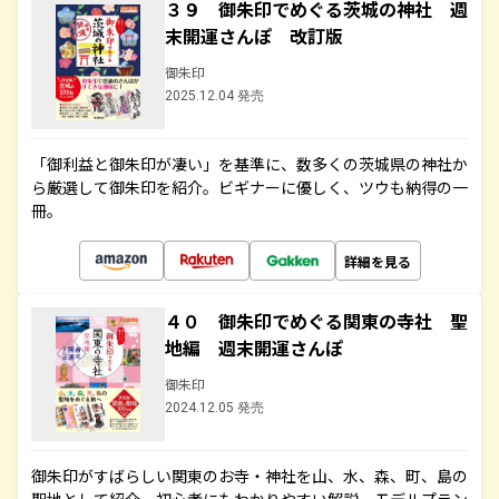
３９ 御朱印でめぐる茨城の神社 週
末開運さんぽ 改訂版
御朱印
2025.12.04 発売
「御利益と御朱印が凄い」を基準に、数多くの茨城県の神社か
ら厳選して御朱印を紹介。ビギナーに優しく、ツウも納得の一
冊。
詳細を見る
４０ 御朱印でめぐる関東の寺社 聖
地編 週末開運さんぽ
御朱印
2024.12.05 発売
御朱印がすばらしい関東のお寺・神社を山、水、森、町、島の