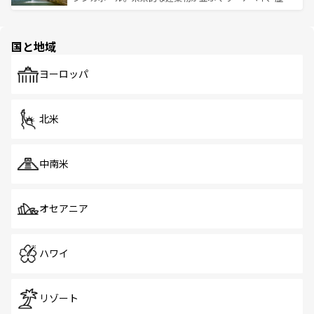
ける。 なお、新着のタイ情報は
コンテンツ一覧
を参照して
そう。 なお、新着の香港情報は
コンテンツ一覧
を参照して
と伝統を感じられるエスニックタウン、多数の緑豊かな公
ほしい。
ほしい。
園や自然保護区など、自然が調和した近代的な景観と文化
の多様性あふれるカラフルな町は、どこを歩いても新しい
国と地域
発見がある。さらに、治安のよさや充実した公共交通機関
も、旅行者にとっては魅力的なポイント。グルメも豊富
で、ホーカーズは地元の風情を楽しめる外せないスポット
ヨーロッパ
だ。訪れる人を飽きさせないシンガポールで、多様な魅力
を体感しよう。 なお、新着のシンガポール情報は
コンテン
ツ一覧
を参照してほしい。
北米
中南米
オセアニア
ハワイ
リゾート