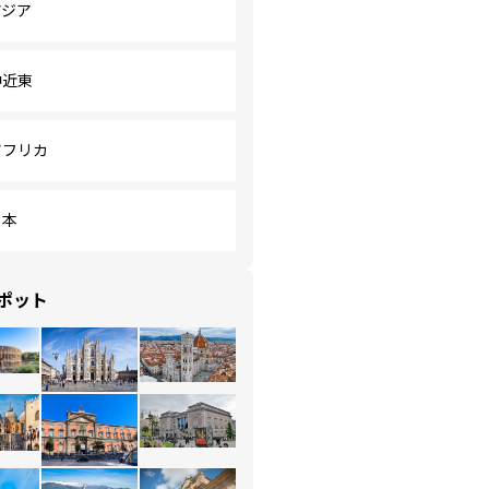
アジア
中近東
アフリカ
日本
ポット