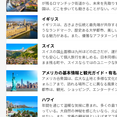
が残るロマンチック街道から、未来を先取り
り、どの街角にも豊かな歴史と文化が息づい
国は、どこを歩いても飽きることがない。ベ
絶景、そしてライン川沿いのワイン畑といっ
一覧
を参照してほしい。
イギリス
ら地元の人と過ごす楽しい時間は、お酒好きな人にはぜ
イギリスは、古きよき伝統と最先端が共存す
イツ情報は
コンテンツ一覧
を参照してほしい
うなランドマーク、歴史ある大学都市、美し
なる魅力がある。また、優雅なアフタヌーン
ッカー観戦など、本場だからこそできる体験も
スイス
お、新着のイギリス情報は
コンテンツ一覧
を
スイスの国土面積は九州ほどの広さだが、運
でも安心して個人旅行を楽しめる。日本同様
まま残る町や、スイスならではのユニークな
満喫することができる。国民の所得が高いた
アメリカの基本情報と観光ガイド・有名
ービスもあり、うまく活用すれば市内交通費無料で
アメリカ合衆国は、広大な土地と多様な文化
のスイス情報は
コンテンツ一覧
を参照してほ
ォルニアまで、訪れる場所ごとに異なる風景
都市は、観光、ショッピング、エンターテイ
アメリカ西部には大自然が広がり、グランド
ハワイ
絶景が堪能できる。さらに、南部のニューオ
年間を通じて温暖な気候に恵まれ、多くの島
が魅力。旅行者はアメリカの各地域で異なる
っている。大自然の神秘を感じたいなら、火
感じることができるだろう。車でのロードト
せない。また、定番の観光地といえばオアフ
旅のスタイルだ。 なお、新着のアメリカ情