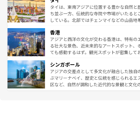
タイ
まないベトナム料理も魅力のひとつ。フォー
タイは、東南アジアに位置する豊かな自然と
地で味わいたい。どの地域を訪れてもあたた
ち並ぶ一方、伝統的な寺院や市場がいたると
れられない旅になるはずだ。 な
している。北部ではチェンマイなどの山岳地
い。
ビの美しいビーチでリゾート気分を楽しむこ
香港
ら高級レストランまで味覚を刺激する。気候
アジアと西洋の文化が交わる香港は、特有の
っている。親しみやすいタイの人々、仏教を
る壮大な景色、近未来的なアートスポット、
る旅人を魅了し続ける。 なお、新着のタ
ても感動するはず。観光スポットが密集して
のむような絶景から文化的な体験まで、香港を存分に楽し
シンガポール
報は
コンテンツ一覧
を参照してほしい。
アジアの交差点として多文化が融合した独自
ぶマリーナベイ、歴史と伝統を感じられるエ
区など、自然が調和した近代的な景観と文化
も新しい発見がある。さらに、治安のよさや
的なポイント。グルメも豊富で、ホーカーズ
れる人を飽きさせないシンガポールで、多様な魅力を体感しよ
ル情報は
コンテンツ一覧
を参照してほしい。