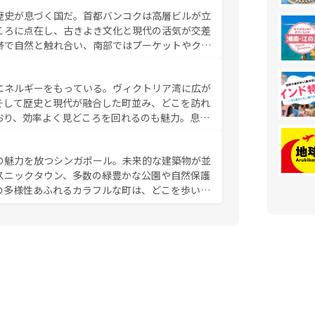
やバインミー、ベトナムコーヒーなどは、ぜひ現
歴史が息づく国だ。首都バンコクは高層ビルが立
かい人々が旅行者を迎えてくれるので、きっと忘
ころに点在し、古きよき文化と現代の活気が交差
お、新着のベトナム情報は
コンテンツ一覧
を参照してほし
帯で自然と触れ合い、南部ではプーケットやクラ
とができる。タイ料理は世界的に有名で、屋台か
は一年中温暖で、どの季節にも異なる楽しみが待
エネルギーをもっている。ヴィクトリア湾に広が
中心とした文化、そして多様な観光資源が、訪れ
そして歴史と現代が融合した町並み、どこを訪れ
イ情報は
コンテンツ一覧
を参照してほしい。
おり、効率よく見どころを回れるのも魅力。息を
み尽くそう。 なお、新着の香港情
の魅力を放つシンガポール。未来的な建築物が並
スニックタウン、多数の緑豊かな公園や自然保護
の多様性あふれるカラフルな町は、どこを歩いて
充実した公共交通機関も、旅行者にとっては魅力
は地元の風情を楽しめる外せないスポットだ。訪
う。 なお、新着のシンガポー