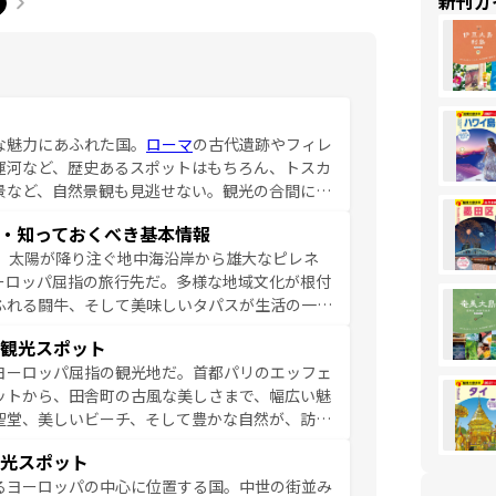
新刊ガ
な魅力にあふれた国。
ローマ
の古代遺跡やフィレ
運河など、歴史あるスポットはもちろん、トスカ
景など、自然景観も見逃せない。観光の合間に
ア料理を堪能することもできる。朝目覚めてから
・知っておくべき基本情報
るイタリアで、忘れられない旅をしてみよう！
、太陽が降り注ぐ地中海沿岸から雄大なピレネ
を参照してほしい。
ーロッパ屈指の旅行先だ。多様な地域文化が根付
ふれる闘牛、そして美味しいタパスが生活の一部
雰囲気や、バルセロナのアートに溢れた街角か
観光スポット
市、穏やかなビーチリゾートまで多彩な表情を見
ヨーロッパ屈指の観光地だ。首都パリのエッフェ
はその個性で訪れる人を魅了する。 なお、
ットから、田舎町の古風な美しさまで、幅広い魅
してほしい。
聖堂、美しいビーチ、そして豊かな自然が、訪れ
食の国としても知られ、フランス料理はユネスコ
光スポット
ンの発祥地であるランス、プロヴァンスの香り高
るヨーロッパの中心に位置する国。中世の街並み
だ。さらに、パリ以外の地域にも魅力が溢れてお