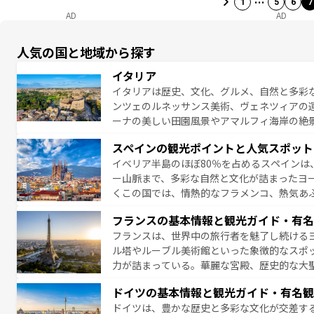
1
5
6
7
AD
AD
人気の国と地域から探す
イタリア
イタリアは歴史、文化、グルメ、自然と多彩
ンツェのルネッサンス美術、ヴェネツィアの
ーナの美しい田園風景やアマルフィ海岸の絶
は、本場のピザやパスタなど、絶品のイタリ
スペインの観光ポイントと人気スポット
夜眠るまで、すべての瞬間を楽しませてくれ
イベリア半島のほぼ80％を占めるスペインは
なお、新着のイタリア情報は
コンテンツ一覧
ー山脈まで、多彩な自然と文化が詰まったヨ
くこの国では、情熱的なフラメンコ、熱気あ
となっている。首都マドリードの洗練された
フランスの基本情報と観光ガイド・有名
ら、地方では古代ローマ遺跡や中世の城塞都
フランスは、世界中の旅行者を魅了し続ける
せる。地方によって風土や気候が異なるスペイン
ル塔やルーブル美術館といった象徴的なスポ
新着のスペイン情報は
コンテンツ一覧
を参照
力が詰まっている。華麗な宮殿、歴史的な大
る者を心から魅了する。また、フランスは美
ドイツの基本情報と観光ガイド・有名観
無形文化遺産にも登録されている。シャンパ
ドイツは、豊かな歴史と多彩な文化が交差す
いラベンダー畑など、多彩な楽しみ方が可能