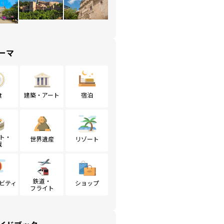
ーマ
食
建築・アート
宿泊
ト・
世界遺産
リゾート
戦
鉄道・
ビティ
ショップ
フライト