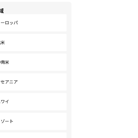
域
ヨーロッパ
北米
中南米
オセアニア
ハワイ
リゾート