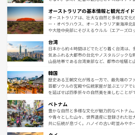
アイ島がおすすめ。エメラルドグリーンに輝
オーストラリアの基本情報と観光ガイド
る。「アロハスピリット」と呼ばれるおもて
オーストラリアは、壮大な自然と多様な文化
人々、おいしいローカルフードやハワイアン
ー・オペラハウス、オーストラリア東海岸北
がハワイの魅力を彩っている。訪れるたびに
や大陸中央部にそびえるウルル（エアーズロ
味わってほしい。 なお、新着のハワイ情報は
熱帯雨林など、見どころがたくさん。また、
台湾
豊かで、美味しいものであふれている。アク
日本から約４時間ほどでたどり着く台湾は、
ング、ハイキングなど、アウトドア好きには
気あふれる大都市の台北やノスタルジックな
に味わいつくそう。 なお、新着のオー
山岳地帯である台湾東部など、都市の喧騒と
発見と驚きをもたらしてくれる。また、奥深
韓国
から高級料理、ヘルシーで美容にもいいと評
歴史ある王朝文化が残る一方で、最先端のファ
える。 なお、新着の台湾情報は
コンテンツ一
首都ソウルの宮殿や伝統家屋が並ぶエリアで
を延ばせば四季折々の自然美を楽しむことが
トフードまで、さまざまな韓国料理が待って
ベトナム
能できる。あたたかいホスピタリティに包ま
豊かな自然と多様な文化が魅力的なベトナム
てみてほしい。 なお、新着の韓国情報は
コン
や青々とした山々、世界遺産に登録された壮
共に伝統が息づく。ハノイの古い町並みやホ
雰囲気を醸し出している。また、バラエティ