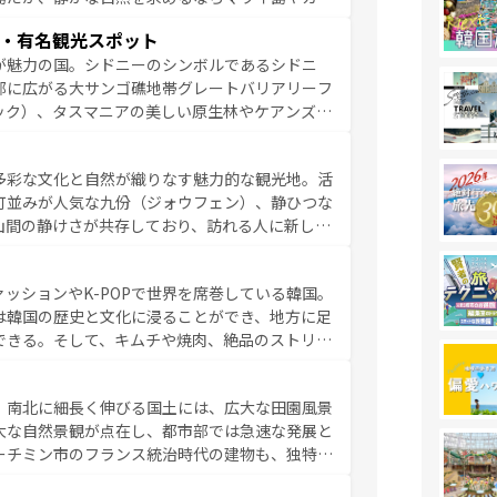
く海をはじめ、豊かな文化や歴史が息づいてい
・有名観光スポット
なしの心で訪れる人々を迎えてくれるハワイの
が魅力の国。シドニーのシンボルであるシドニ
ミュージック、伝統的なフラダンスなど、すべて
部に広がる大サンゴ礁地帯グレートバリアリーフ
新しい発見と感動が待っているハワイを、存分に
ック）、タスマニアの美しい原生林やケアンズの
コンテンツ一覧
を参照してほしい。
カフェやワイン、オージービーフなどの食文化も
ティビティも充実しており、サーフィンやダイビ
多彩な文化と自然が織りなす魅力的な観光地。活
たまらない。オーストラリアの多彩な魅力を存分
町並みが人気な九份（ジォウフェン）、静ひつな
ストラリア情報は
コンテンツ一覧
を参照してほしい。
山間の静けさが共存しており、訪れる人に新しい
い台湾の食文化も魅力で、夜市などの屋台グルメ
判のスイーツなど、バラエティ豊かな料理が味わ
ッションやK-POPで世界を席巻している韓国。
覧
を参照してほしい。
は韓国の歴史と文化に浸ることができ、地方に足
できる。そして、キムチや焼肉、絶品のストリー
いる。夜には、韓国ならではのナイトライフも堪
れながら、韓国の多彩な魅力を心ゆくまで味わっ
。南北に細長く伸びる国土には、広大な田園風景
テンツ一覧
を参照してほしい。
大な自然景観が点在し、都市部では急速な発展と
ーチミン市のフランス統治時代の建物も、独特の
の豊かさとおいしさで世界中の食通を魅了してや