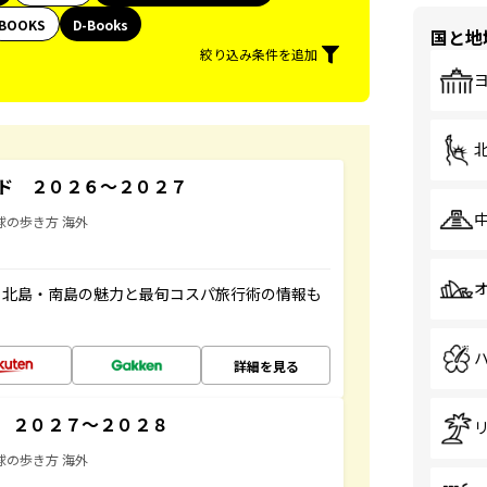
BOOKS
D-Books
国と地
絞り込み条件を追加
ド ２０２６～２０２７
球の歩き方 海外
。北島・南島の魅力と最旬コスパ旅行術の情報も
詳細を見る
 ２０２７～２０２８
球の歩き方 海外