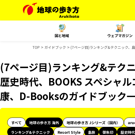
国と地域
ウェブマガジン
TOP
ガイドブック
(7ページ目)ランキング&テクニック、島
(7ページ目)ランキング&テク
歴史時代、BOOKS スペシャル
康、D-Booksのガイドブック
すべて
地球の歩き方 海外
地球の歩き方 Jシリーズ（国内）
aru
ランキング&テクニック
Resort Style
島旅
御朱印
歴史時代