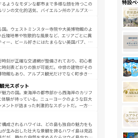
特設ペ
するようなモダンな都市まで多様な顔を持つこの
ている。パリ以外の個性あふれる地方に足を運ぶ
ルリンの文化的活気、バイエルン州のアルプスの
とそれぞれで全く異なる文化を体験できるだろう。 なお、新着のフランス情報は
コンテンツ
た風景は必見。ビールとソーセージを味わいなが
ひ体験してほしい。 なお、新着のド
る国。ウェストミンスター寺院や大英博物館のよ
。
い丘陵地帯や牧歌的な風景など、エリアごとに異
ティー、ビール好きにはたまらない英国パブ、サ
豊富。イギリスを旅して楽しみつくそう。 な
参照してほしい。
行時刻が正確な交通網が整備されており、初心者
に時刻表どおりの旅が可能だ。中世の建物がその
博物館もあり、アルプス観光だけでなく町歩きも
め物価も高いが、旅行者向けの交通パス提供のサ
観光スポット
観光を楽しむこともできる。 なお、新着
が魅力の国。東海岸の都市部から西海岸のカリフ
しい。
と体験が待っている。ニューヨークのような巨大
ンメントが詰まった刺激的なスポットだ。一方、
キャニオンやイエローストーン国立公園といった
ーリンズでは、音楽と美食が融合した独特の文化
で構成されるハワイは、どの島も独自の魅力をも
魅力を楽しみながら、その多様性と豊かな歴史を
山が生み出した壮大な景観を誇るハワイ島は見逃
リップや列車の旅も、アメリカならではの贅沢な
島だが、静かな自然を求めるならマウイ島やカウ
報は
コンテンツ一覧
を参照してほしい。