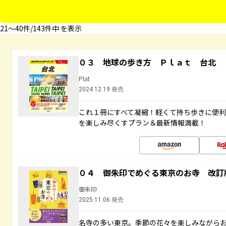
21〜40件/143件中 を表示
０３ 地球の歩き方 Ｐｌａｔ 台北
Plat
2024.12.19 発売
これ１冊にすべて凝縮！軽くて持ち歩きに便
を楽しみ尽くすプラン＆最新情報満載！
０４ 御朱印でめぐる東京のお寺 改訂
御朱印
2025.11.06 発売
名寺の多い東京。季節の花々を楽しみながら