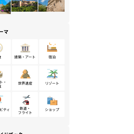
ーマ
食
建築・アート
宿泊
ト・
世界遺産
リゾート
戦
鉄道・
ビティ
ショップ
フライト