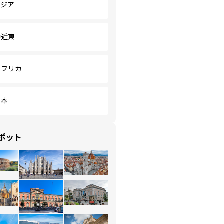
アジア
中近東
アフリカ
日本
ポット