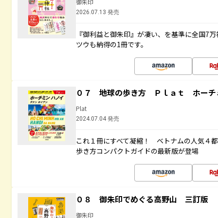
御朱印
2026.07.13 発売
『御利益と御朱印』が凄い、を基準に全国7万
ツウも納得の1冊です。
０７ 地球の歩き方 Ｐｌａｔ ホーチ
Plat
2024.07.04 発売
これ１冊にすべて凝縮！ ベトナムの人気４
歩き方コンパクトガイドの最新版が登場
０８ 御朱印でめぐる高野山 三訂版
御朱印