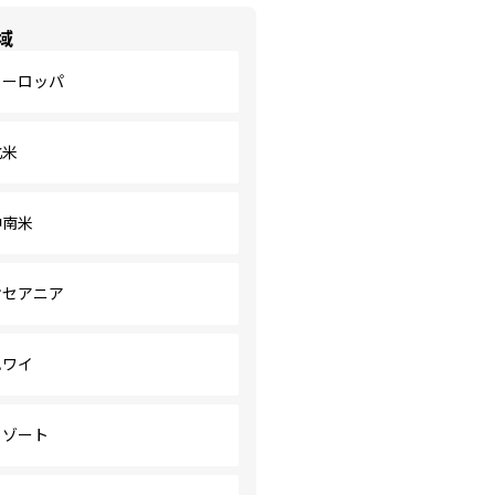
域
ヨーロッパ
北米
中南米
オセアニア
ハワイ
リゾート