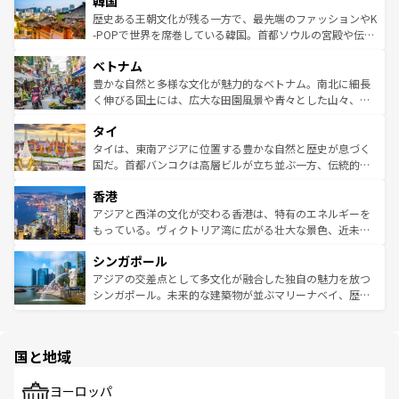
韓国
いる。アクティビティも充実しており、サーフィンやダイ
ン）、静ひつな山岳地帯である台湾東部など、都市の喧騒
は
コンテンツ一覧
を参照してほしい。
ビング、ハイキングなど、アウトドア好きにはたまらな
と山間の静けさが共存しており、訪れる人に新しい発見と
歴史ある王朝文化が残る一方で、最先端のファッションやK
い。オーストラリアの多彩な魅力を存分に味わいつくそ
驚きをもたらしてくれる。また、奥深い台湾の食文化も魅
-POPで世界を席巻している韓国。首都ソウルの宮殿や伝統
う。 なお、新着のオーストラリア情報は
コンテンツ一覧
を
力で、夜市などの屋台グルメから高級料理、ヘルシーで美
家屋が並ぶエリアでは韓国の歴史と文化に浸ることがで
参照してほしい。
ベトナム
容にもいいと評判のスイーツなど、バラエティ豊かな料理
き、地方に足を延ばせば四季折々の自然美を楽しむことが
が味わえる。 なお、新着の台湾情報は
コンテンツ一覧
を参
できる。そして、キムチや焼肉、絶品のストリートフード
豊かな自然と多様な文化が魅力的なベトナム。南北に細長
照してほしい。
まで、さまざまな韓国料理が待っている。夜には、韓国な
く伸びる国土には、広大な田園風景や青々とした山々、世
らではのナイトライフも堪能できる。あたたかいホスピタ
界遺産に登録された壮大な自然景観が点在し、都市部では
タイ
リティに包まれながら、韓国の多彩な魅力を心ゆくまで味
急速な発展と共に伝統が息づく。ハノイの古い町並みやホ
わってみてほしい。 なお、新着の韓国情報は
コンテンツ一
ーチミン市のフランス統治時代の建物も、独特の雰囲気を
タイは、東南アジアに位置する豊かな自然と歴史が息づく
覧
を参照してほしい。
醸し出している。また、バラエティの豊かさとおいしさで
国だ。首都バンコクは高層ビルが立ち並ぶ一方、伝統的な
世界中の食通を魅了してやまないベトナム料理も魅力のひ
寺院や市場がいたるところに点在し、古きよき文化と現代
香港
とつ。フォーやバインミー、ベトナムコーヒーなどは、ぜ
の活気が交差している。北部ではチェンマイなどの山岳地
ひ現地で味わいたい。どの地域を訪れてもあたたかい人々
帯で自然と触れ合い、南部ではプーケットやクラビの美し
アジアと西洋の文化が交わる香港は、特有のエネルギーを
が旅行者を迎えてくれるので、きっと忘れられない旅にな
いビーチでリゾート気分を楽しむことができる。タイ料理
もっている。ヴィクトリア湾に広がる壮大な景色、近未来
るはずだ。 なお、新着のベトナム情報は
コンテンツ一覧
を
は世界的に有名で、屋台から高級レストランまで味覚を刺
的なアートスポット、そして歴史と現代が融合した町並
参照してほしい。
シンガポール
激する。気候は一年中温暖で、どの季節にも異なる楽しみ
み、どこを訪れても感動するはず。観光スポットが密集し
が待っている。親しみやすいタイの人々、仏教を中心とし
ており、効率よく見どころを回れるのも魅力。息をのむよ
アジアの交差点として多文化が融合した独自の魅力を放つ
た文化、そして多様な観光資源が、訪れる旅人を魅了し続
うな絶景から文化的な体験まで、香港を存分に楽しみ尽く
シンガポール。未来的な建築物が並ぶマリーナベイ、歴史
ける。 なお、新着のタイ情報は
コンテンツ一覧
を参照して
そう。 なお、新着の香港情報は
コンテンツ一覧
を参照して
と伝統を感じられるエスニックタウン、多数の緑豊かな公
ほしい。
ほしい。
園や自然保護区など、自然が調和した近代的な景観と文化
の多様性あふれるカラフルな町は、どこを歩いても新しい
国と地域
発見がある。さらに、治安のよさや充実した公共交通機関
も、旅行者にとっては魅力的なポイント。グルメも豊富
で、ホーカーズは地元の風情を楽しめる外せないスポット
ヨーロッパ