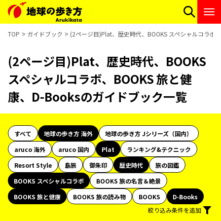
TOP
ガイドブック
(2ページ目)Plat、歴史時代、BOOKS スペシャルコラボ
(2ページ目)Plat、歴史時代、BOOKS
スペシャルコラボ、BOOKS 旅と健
康、D-Booksのガイドブック一覧
すべて
地球の歩き方 海外
地球の歩き方 Jシリーズ（国内）
aruco 海外
aruco 国内
Plat
ランキング&テクニック
Resort Style
島旅
御朱印
歴史時代
旅の図鑑
BOOKS スペシャルコラボ
BOOKS 旅の名言＆絶景
BOOKS 旅と健康
BOOKS 旅の読み物
BOOKS
D-Books
絞り込み条件を追加