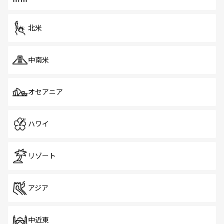
だ。訪れる人を飽きさせないシンガポールで、多様な魅力
を体感しよう。 なお、新着のシンガポール情報は
コンテン
ツ一覧
を参照してほしい。
北米
中南米
オセアニア
ハワイ
リゾート
アジア
中近東