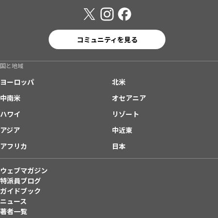
コミュニティを見る
国と地域
ヨーロッパ
北米
中南米
オセアニア
ハワイ
リゾート
アジア
中近東
アフリカ
日本
ウェブマガジン
特派員ブログ
ガイドブック
ニュース
著者一覧