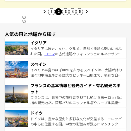
1
2
3
4
5
AD
AD
人気の国と地域から探す
イタリア
イタリアは歴史、文化、グルメ、自然と多彩な魅力にあふ
れた国。
ローマ
の古代遺跡やフィレンツェのルネッサンス
美術、ヴェネツィアの運河など、歴史あるスポットはもち
スペイン
ろん、トスカーナの美しい田園風景やアマルフィ海岸の絶
景など、自然景観も見逃せない。観光の合間には、本場の
イベリア半島のほぼ80％を占めるスペインは、太陽が降り
ピザやパスタなど、絶品のイタリア料理を堪能することも
注ぐ地中海沿岸から雄大なピレネー山脈まで、多彩な自然
できる。朝目覚めてから夜眠るまで、すべての瞬間を楽し
と文化が詰まったヨーロッパ屈指の旅行先だ。多様な地域
フランスの基本情報と観光ガイド・有名観光スポ
ませてくれるイタリアで、忘れられない旅をしてみよう！
文化が根付くこの国では、情熱的なフラメンコ、熱気あふ
なお、新着のイタリア情報は
コンテンツ一覧
を参照してほ
れる闘牛、そして美味しいタパスが生活の一部となってい
ット
しい。
る。首都マドリードの洗練された雰囲気や、バルセロナの
フランスは、世界中の旅行者を魅了し続けるヨーロッパ屈
アートに溢れた街角から、地方では古代ローマ遺跡や中世
指の観光地だ。首都パリのエッフェル塔やルーブル美術館
の城塞都市、穏やかなビーチリゾートまで多彩な表情を見
といった象徴的なスポットから、田舎町の古風な美しさま
せる。地方によって風土や気候が異なるスペインはその個
ドイツ
で、幅広い魅力が詰まっている。華麗な宮殿、歴史的な大
性で訪れる人を魅了する。 なお、新着のスペイン情報は
コ
聖堂、美しいビーチ、そして豊かな自然が、訪れる者を心
ドイツは、豊かな歴史と多彩な文化が交差するヨーロッパ
ンテンツ一覧
を参照してほしい。
から魅了する。また、フランスは美食の国としても知ら
の中心に位置する国。中世の街並みが残るロマンチック街
れ、フランス料理はユネスコ無形文化遺産にも登録されて
道から、未来を先取りするようなモダンな都市まで多様な