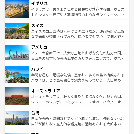
イギリス
いる。シャンパンの発祥地であるランス、プロヴァンスの
顔を持つこの国は、どこを歩いても飽きることがない。ベ
香り高いラベンダー畑など、多彩な楽しみ方が可能だ。さ
ルリンの文化的活気、バイエルン州のアルプスの絶景、そ
イギリスは、古きよき伝統と最先端が共存する国。ウェス
らに、パリ以外の地域にも魅力が溢れており、どの街角に
してライン川沿いのワイン畑といった風景は必見。ビール
トミンスター寺院や大英博物館のようなランドマーク、歴
も豊かな歴史と文化が息づいている。パリ以外の個性あふ
とソーセージを味わいながら地元の人と過ごす楽しい時間
史ある大学都市、美しい丘陵地帯や牧歌的な風景など、エ
れる地方に足を運ぶとそれぞれで全く異なる文化を体験で
スイス
は、お酒好きな人にはぜひ体験してほしい。 なお、新着の
リアごとに異なる魅力がある。また、優雅なアフタヌーン
きるだろう。 なお、新着のフランス情報は
コンテンツ一覧
ドイツ情報は
コンテンツ一覧
を参照してほしい。
ティー、ビール好きにはたまらない英国パブ、サッカー観
スイスの国土面積は九州ほどの広さだが、運行時刻が正確
を参照してほしい。
戦など、本場だからこそできる体験も豊富。イギリスを旅
な交通網が整備されており、初心者でも安心して個人旅行
して楽しみつくそう。 なお、新着のイギリス情報は
コンテ
を楽しめる。日本同様に時刻表どおりの旅が可能だ。中世
アメリカ
ンツ一覧
を参照してほしい。
の建物がそのまま残る町や、スイスならではのユニークな
博物館もあり、アルプス観光だけでなく町歩きも満喫する
アメリカ合衆国は、広大な土地と多様な文化が魅力の国。
ことができる。国民の所得が高いため物価も高いが、旅行
東海岸の都市部から西海岸のカリフォルニアまで、訪れる
者向けの交通パス提供のサービスもあり、うまく活用すれ
場所ごとに異なる風景と体験が待っている。ニューヨーク
ハワイ
ば市内交通費無料で観光を楽しむこともできる。 なお、新
のような巨大都市は、観光、ショッピング、エンターテイ
着のスイス情報は
コンテンツ一覧
を参照してほしい。
ンメントが詰まった刺激的なスポットだ。一方、アメリカ
年間を通じて温暖な気候に恵まれ、多くの島で構成される
西部には大自然が広がり、グランドキャニオンやイエロー
ハワイは、どの島も独自の魅力をもっている。大自然の神
ストーン国立公園といった絶景が堪能できる。さらに、南
秘を感じたいなら、火山が生み出した壮大な景観を誇るハ
オーストラリア
部のニューオーリンズでは、音楽と美食が融合した独特の
ワイ島は見逃せない。また、定番の観光地といえばオアフ
文化が魅力。旅行者はアメリカの各地域で異なる魅力を楽
島だが、静かな自然を求めるならマウイ島やカウアイ島が
オーストラリアは、壮大な自然と多様な文化が魅力の国。
しみながら、その多様性と豊かな歴史を感じることができ
おすすめ。エメラルドグリーンに輝く海をはじめ、豊かな
シドニーのシンボルであるシドニー・オペラハウス、オー
るだろう。車でのロードトリップや列車の旅も、アメリカ
文化や歴史が息づいている。「アロハスピリット」と呼ば
ストラリア東海岸北部に広がる大サンゴ礁地帯グレートバ
ならではの贅沢な旅のスタイルだ。 なお、新着のアメリカ
台湾
れるおもてなしの心で訪れる人々を迎えてくれるハワイの
リアリーフや大陸中央部にそびえるウルル（エアーズロッ
情報は
コンテンツ一覧
を参照してほしい。
人々、おいしいローカルフードやハワイアンミュージッ
ク）、タスマニアの美しい原生林やケアンズの熱帯雨林な
日本から約４時間ほどでたどり着く台湾は、多彩な文化と
ク、伝統的なフラダンスなど、すべてがハワイの魅力を彩
ど、見どころがたくさん。また、カフェやワイン、オージ
自然が織りなす魅力的な観光地。活気あふれる大都市の台
っている。訪れるたびに新しい発見と感動が待っているハ
ービーフなどの食文化も豊かで、美味しいものであふれて
北やノスタルジックな町並みが人気な九份（ジォウフェ
ワイを、存分に味わってほしい。 なお、新着のハワイ情報