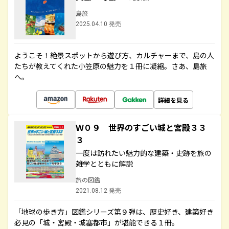
島旅
2025.04.10 発売
ようこそ！絶景スポットから遊び方、カルチャーまで、島の人
たちが教えてくれた小笠原の魅力を１冊に凝縮。さあ、島旅
へ。
詳細を見る
Ｗ０９ 世界のすごい城と宮殿３３
３
一度は訪れたい魅力的な建築・史跡を旅の
雑学とともに解説
旅の図鑑
2021.08.12 発売
「地球の歩き方」図鑑シリーズ第９弾は、歴史好き、建築好き
必見の「城・宮殿・城塞都市」が堪能できる１冊。