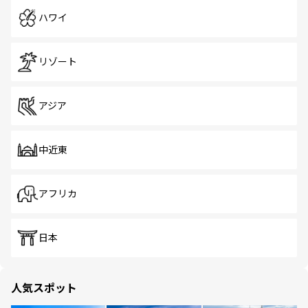
ハワイ
リゾート
アジア
中近東
アフリカ
日本
人気スポット