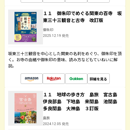
１１ 御朱印でめぐる関東の百寺 坂
東三十三観音と古寺 改訂版
御朱印
2025.12.19 発売
坂東三十三観音を中心とした関東の名刹をめぐり、御朱印を頂
く。お寺の由緒や御朱印の意味、読み方などもていねいに解
説。
詳細を見る
１１ 地球の歩き方 島旅 宮古島
伊良部島 下地島 来間島 池間島
多良間島 大神島 ３訂版
島旅
2024.12.05 発売