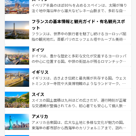
景など、自然景観も見逃せない。観光の合間には、本場の
イベリア半島のほぼ80％を占めるスペインは、太陽が降り
ピザやパスタなど、絶品のイタリア料理を堪能することも
注ぐ地中海沿岸から雄大なピレネー山脈まで、多彩な自然
できる。朝目覚めてから夜眠るまで、すべての瞬間を楽し
と文化が詰まったヨーロッパ屈指の旅行先だ。多様な地域
フランスの基本情報と観光ガイド・有名観光スポ
ませてくれるイタリアで、忘れられない旅をしてみよう！
文化が根付くこの国では、情熱的なフラメンコ、熱気あふ
なお、新着のイタリア情報は
コンテンツ一覧
を参照してほ
れる闘牛、そして美味しいタパスが生活の一部となってい
ット
しい。
る。首都マドリードの洗練された雰囲気や、バルセロナの
フランスは、世界中の旅行者を魅了し続けるヨーロッパ屈
アートに溢れた街角から、地方では古代ローマ遺跡や中世
指の観光地だ。首都パリのエッフェル塔やルーブル美術館
の城塞都市、穏やかなビーチリゾートまで多彩な表情を見
といった象徴的なスポットから、田舎町の古風な美しさま
せる。地方によって風土や気候が異なるスペインはその個
ドイツ
で、幅広い魅力が詰まっている。華麗な宮殿、歴史的な大
性で訪れる人を魅了する。 なお、新着のスペイン情報は
コ
聖堂、美しいビーチ、そして豊かな自然が、訪れる者を心
ドイツは、豊かな歴史と多彩な文化が交差するヨーロッパ
ンテンツ一覧
を参照してほしい。
から魅了する。また、フランスは美食の国としても知ら
の中心に位置する国。中世の街並みが残るロマンチック街
れ、フランス料理はユネスコ無形文化遺産にも登録されて
道から、未来を先取りするようなモダンな都市まで多様な
イギリス
いる。シャンパンの発祥地であるランス、プロヴァンスの
顔を持つこの国は、どこを歩いても飽きることがない。ベ
香り高いラベンダー畑など、多彩な楽しみ方が可能だ。さ
ルリンの文化的活気、バイエルン州のアルプスの絶景、そ
イギリスは、古きよき伝統と最先端が共存する国。ウェス
らに、パリ以外の地域にも魅力が溢れており、どの街角に
してライン川沿いのワイン畑といった風景は必見。ビール
トミンスター寺院や大英博物館のようなランドマーク、歴
も豊かな歴史と文化が息づいている。パリ以外の個性あふ
とソーセージを味わいながら地元の人と過ごす楽しい時間
史ある大学都市、美しい丘陵地帯や牧歌的な風景など、エ
れる地方に足を運ぶとそれぞれで全く異なる文化を体験で
スイス
は、お酒好きな人にはぜひ体験してほしい。 なお、新着の
リアごとに異なる魅力がある。また、優雅なアフタヌーン
きるだろう。 なお、新着のフランス情報は
コンテンツ一覧
ドイツ情報は
コンテンツ一覧
を参照してほしい。
ティー、ビール好きにはたまらない英国パブ、サッカー観
スイスの国土面積は九州ほどの広さだが、運行時刻が正確
を参照してほしい。
戦など、本場だからこそできる体験も豊富。イギリスを旅
な交通網が整備されており、初心者でも安心して個人旅行
して楽しみつくそう。 なお、新着のイギリス情報は
コンテ
を楽しめる。日本同様に時刻表どおりの旅が可能だ。中世
アメリカ
ンツ一覧
を参照してほしい。
の建物がそのまま残る町や、スイスならではのユニークな
博物館もあり、アルプス観光だけでなく町歩きも満喫する
アメリカ合衆国は、広大な土地と多様な文化が魅力の国。
ことができる。国民の所得が高いため物価も高いが、旅行
東海岸の都市部から西海岸のカリフォルニアまで、訪れる
者向けの交通パス提供のサービスもあり、うまく活用すれ
場所ごとに異なる風景と体験が待っている。ニューヨーク