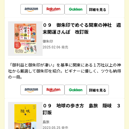
詳細を見る
０９ 御朱印でめぐる関東の神社 週
末開運さんぽ 改訂版
御朱印
2025.02.06 発売
「御利益と御朱印が凄い」を基準に関東にある１万社以上の神
社から厳選して御朱印を紹介。ビギナーに優しく、ツウも納得
の一冊。
詳細を見る
０９ 地球の歩き方 島旅 隠岐 ３
訂版
島旅
2023.05.25 発売