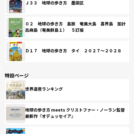
Ｊ３３ 地球の歩き方 墨田区
０２ 地球の歩き方 島旅 奄美大島 喜界島 加計
呂麻島（奄美群島１） ５訂版
Ｄ１７ 地球の歩き方 タイ ２０２７～２０２８
特設ページ
世界遺産ランキング
地球の歩き方 meets クリストファー・ノーラン監督
最新作『オデュッセイア』