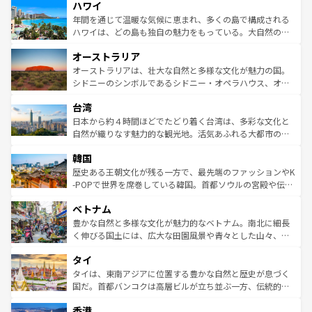
ハワイ
ば市内交通費無料で観光を楽しむこともできる。 なお、新
のような巨大都市は、観光、ショッピング、エンターテイ
着のスイス情報は
コンテンツ一覧
を参照してほしい。
ンメントが詰まった刺激的なスポットだ。一方、アメリカ
年間を通じて温暖な気候に恵まれ、多くの島で構成される
西部には大自然が広がり、グランドキャニオンやイエロー
ハワイは、どの島も独自の魅力をもっている。大自然の神
ストーン国立公園といった絶景が堪能できる。さらに、南
秘を感じたいなら、火山が生み出した壮大な景観を誇るハ
オーストラリア
部のニューオーリンズでは、音楽と美食が融合した独特の
ワイ島は見逃せない。また、定番の観光地といえばオアフ
文化が魅力。旅行者はアメリカの各地域で異なる魅力を楽
島だが、静かな自然を求めるならマウイ島やカウアイ島が
オーストラリアは、壮大な自然と多様な文化が魅力の国。
しみながら、その多様性と豊かな歴史を感じることができ
おすすめ。エメラルドグリーンに輝く海をはじめ、豊かな
シドニーのシンボルであるシドニー・オペラハウス、オー
るだろう。車でのロードトリップや列車の旅も、アメリカ
文化や歴史が息づいている。「アロハスピリット」と呼ば
ストラリア東海岸北部に広がる大サンゴ礁地帯グレートバ
ならではの贅沢な旅のスタイルだ。 なお、新着のアメリカ
台湾
れるおもてなしの心で訪れる人々を迎えてくれるハワイの
リアリーフや大陸中央部にそびえるウルル（エアーズロッ
情報は
コンテンツ一覧
を参照してほしい。
人々、おいしいローカルフードやハワイアンミュージッ
ク）、タスマニアの美しい原生林やケアンズの熱帯雨林な
日本から約４時間ほどでたどり着く台湾は、多彩な文化と
ク、伝統的なフラダンスなど、すべてがハワイの魅力を彩
ど、見どころがたくさん。また、カフェやワイン、オージ
自然が織りなす魅力的な観光地。活気あふれる大都市の台
っている。訪れるたびに新しい発見と感動が待っているハ
ービーフなどの食文化も豊かで、美味しいものであふれて
北やノスタルジックな町並みが人気な九份（ジォウフェ
ワイを、存分に味わってほしい。 なお、新着のハワイ情報
韓国
いる。アクティビティも充実しており、サーフィンやダイ
ン）、静ひつな山岳地帯である台湾東部など、都市の喧騒
は
コンテンツ一覧
を参照してほしい。
ビング、ハイキングなど、アウトドア好きにはたまらな
と山間の静けさが共存しており、訪れる人に新しい発見と
歴史ある王朝文化が残る一方で、最先端のファッションやK
い。オーストラリアの多彩な魅力を存分に味わいつくそ
驚きをもたらしてくれる。また、奥深い台湾の食文化も魅
-POPで世界を席巻している韓国。首都ソウルの宮殿や伝統
う。 なお、新着のオーストラリア情報は
コンテンツ一覧
を
力で、夜市などの屋台グルメから高級料理、ヘルシーで美
家屋が並ぶエリアでは韓国の歴史と文化に浸ることがで
参照してほしい。
ベトナム
容にもいいと評判のスイーツなど、バラエティ豊かな料理
き、地方に足を延ばせば四季折々の自然美を楽しむことが
が味わえる。 なお、新着の台湾情報は
コンテンツ一覧
を参
できる。そして、キムチや焼肉、絶品のストリートフード
豊かな自然と多様な文化が魅力的なベトナム。南北に細長
照してほしい。
まで、さまざまな韓国料理が待っている。夜には、韓国な
く伸びる国土には、広大な田園風景や青々とした山々、世
らではのナイトライフも堪能できる。あたたかいホスピタ
界遺産に登録された壮大な自然景観が点在し、都市部では
タイ
リティに包まれながら、韓国の多彩な魅力を心ゆくまで味
急速な発展と共に伝統が息づく。ハノイの古い町並みやホ
わってみてほしい。 なお、新着の韓国情報は
コンテンツ一
ーチミン市のフランス統治時代の建物も、独特の雰囲気を
タイは、東南アジアに位置する豊かな自然と歴史が息づく
覧
を参照してほしい。
醸し出している。また、バラエティの豊かさとおいしさで
国だ。首都バンコクは高層ビルが立ち並ぶ一方、伝統的な
世界中の食通を魅了してやまないベトナム料理も魅力のひ
寺院や市場がいたるところに点在し、古きよき文化と現代
香港
とつ。フォーやバインミー、ベトナムコーヒーなどは、ぜ
の活気が交差している。北部ではチェンマイなどの山岳地