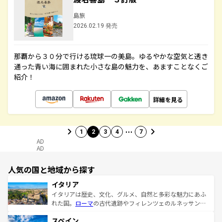
島旅
2026.02.19 発売
那覇から３０分で行ける琉球一の美島。ゆるやかな空気と透き
通った青い海に囲まれた小さな島の魅力を、あますことなくご
紹介！
詳細を見る
…
1
2
3
4
7
AD
AD
人気の国と地域から探す
イタリア
イタリアは歴史、文化、グルメ、自然と多彩な魅力にあふ
れた国。
ローマ
の古代遺跡やフィレンツェのルネッサンス
美術、ヴェネツィアの運河など、歴史あるスポットはもち
スペイン
ろん、トスカーナの美しい田園風景やアマルフィ海岸の絶