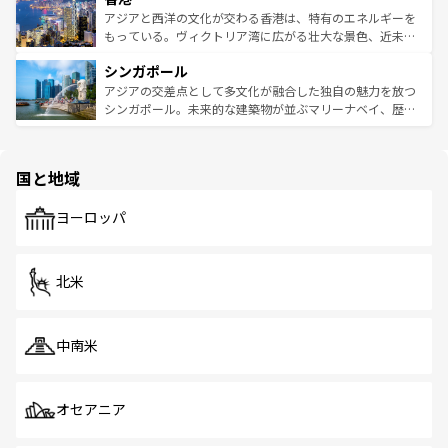
ひ現地で味わいたい。どの地域を訪れてもあたたかい人々
帯で自然と触れ合い、南部ではプーケットやクラビの美し
アジアと西洋の文化が交わる香港は、特有のエネルギーを
が旅行者を迎えてくれるので、きっと忘れられない旅にな
いビーチでリゾート気分を楽しむことができる。タイ料理
もっている。ヴィクトリア湾に広がる壮大な景色、近未来
るはずだ。 なお、新着のベトナム情報は
コンテンツ一覧
を
は世界的に有名で、屋台から高級レストランまで味覚を刺
的なアートスポット、そして歴史と現代が融合した町並
参照してほしい。
シンガポール
激する。気候は一年中温暖で、どの季節にも異なる楽しみ
み、どこを訪れても感動するはず。観光スポットが密集し
が待っている。親しみやすいタイの人々、仏教を中心とし
ており、効率よく見どころを回れるのも魅力。息をのむよ
アジアの交差点として多文化が融合した独自の魅力を放つ
た文化、そして多様な観光資源が、訪れる旅人を魅了し続
うな絶景から文化的な体験まで、香港を存分に楽しみ尽く
シンガポール。未来的な建築物が並ぶマリーナベイ、歴史
ける。 なお、新着のタイ情報は
コンテンツ一覧
を参照して
そう。 なお、新着の香港情報は
コンテンツ一覧
を参照して
と伝統を感じられるエスニックタウン、多数の緑豊かな公
ほしい。
ほしい。
園や自然保護区など、自然が調和した近代的な景観と文化
の多様性あふれるカラフルな町は、どこを歩いても新しい
国と地域
発見がある。さらに、治安のよさや充実した公共交通機関
も、旅行者にとっては魅力的なポイント。グルメも豊富
で、ホーカーズは地元の風情を楽しめる外せないスポット
ヨーロッパ
だ。訪れる人を飽きさせないシンガポールで、多様な魅力
を体感しよう。 なお、新着のシンガポール情報は
コンテン
ツ一覧
を参照してほしい。
北米
中南米
オセアニア