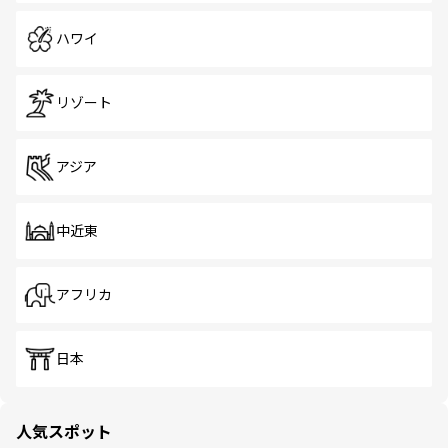
ハワイ
リゾート
アジア
中近東
アフリカ
日本
人気スポット