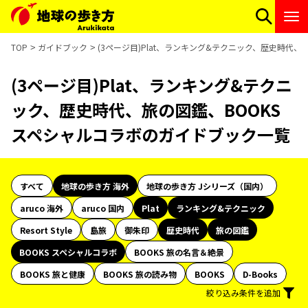
TOP
ガイドブック
(3ページ目)Plat、ランキング&テクニック、歴史時代
(3ページ目)Plat、ランキング&テクニ
ック、歴史時代、旅の図鑑、BOOKS
スペシャルコラボのガイドブック一覧
すべて
地球の歩き方 海外
地球の歩き方 Jシリーズ（国内）
aruco 海外
aruco 国内
Plat
ランキング&テクニック
Resort Style
島旅
御朱印
歴史時代
旅の図鑑
BOOKS スペシャルコラボ
BOOKS 旅の名言＆絶景
BOOKS 旅と健康
BOOKS 旅の読み物
BOOKS
D-Books
絞り込み条件を追加