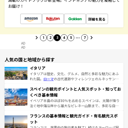
満載のガイドブックが新登場。インドネシアの魅力を凝縮して
お届け！
詳細を見る
…
1
2
3
4
5
7
AD
AD
人気の国と地域から探す
イタリア
イタリアは歴史、文化、グルメ、自然と多彩な魅力にあふ
れた国。
ローマ
の古代遺跡やフィレンツェのルネッサンス
美術、ヴェネツィアの運河など、歴史あるスポットはもち
スペインの観光ポイントと人気スポット・知ってお
ろん、トスカーナの美しい田園風景やアマルフィ海岸の絶
景など、自然景観も見逃せない。観光の合間には、本場の
くべき基本情報
ピザやパスタなど、絶品のイタリア料理を堪能することも
イベリア半島のほぼ80％を占めるスペインは、太陽が降り
できる。朝目覚めてから夜眠るまで、すべての瞬間を楽し
注ぐ地中海沿岸から雄大なピレネー山脈まで、多彩な自然
ませてくれるイタリアで、忘れられない旅をしてみよう！
と文化が詰まったヨーロッパ屈指の旅行先だ。多様な地域
なお、新着のイタリア情報は
コンテンツ一覧
を参照してほ
フランスの基本情報と観光ガイド・有名観光スポ
文化が根付くこの国では、情熱的なフラメンコ、熱気あふ
しい。
れる闘牛、そして美味しいタパスが生活の一部となってい
ット
る。首都マドリードの洗練された雰囲気や、バルセロナの
フランスは、世界中の旅行者を魅了し続けるヨーロッパ屈