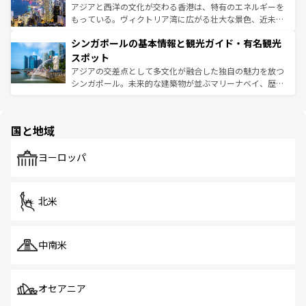
ひ現地で味わいたい。どの地域を訪れてもあたたかい人々
帯で自然と触れ合い、南部ではプーケットやクラビの美し
アジアと西洋の文化が交わる香港は、特有のエネルギーを
が旅行者を迎えてくれるので、きっと忘れられない旅にな
いビーチでリゾート気分を楽しむことができる。タイ料理
もっている。ヴィクトリア湾に広がる壮大な景色、近未来
るはずだ。 なお、新着のベトナム情報は
コンテンツ一覧
を
は世界的に有名で、屋台から高級レストランまで味覚を刺
的なアートスポット、そして歴史と現代が融合した町並
参照してほしい。
シンガポールの基本情報と観光ガイド・有名観光
激する。気候は一年中温暖で、どの季節にも異なる楽しみ
み、どこを訪れても感動するはず。観光スポットが密集し
が待っている。親しみやすいタイの人々、仏教を中心とし
ており、効率よく見どころを回れるのも魅力。息をのむよ
スポット
た文化、そして多様な観光資源が、訪れる旅人を魅了し続
うな絶景から文化的な体験まで、香港を存分に楽しみ尽く
アジアの交差点として多文化が融合した独自の魅力を放つ
ける。 なお、新着のタイ情報は
コンテンツ一覧
を参照して
そう。 なお、新着の香港情報は
コンテンツ一覧
を参照して
シンガポール。未来的な建築物が並ぶマリーナベイ、歴史
ほしい。
ほしい。
と伝統を感じられるエスニックタウン、多数の緑豊かな公
園や自然保護区など、自然が調和した近代的な景観と文化
の多様性あふれるカラフルな町は、どこを歩いても新しい
国と地域
発見がある。さらに、治安のよさや充実した公共交通機関
も、旅行者にとっては魅力的なポイント。グルメも豊富
で、ホーカーズは地元の風情を楽しめる外せないスポット
ヨーロッパ
だ。訪れる人を飽きさせないシンガポールで、多様な魅力
を体感しよう。 なお、新着のシンガポール情報は
コンテン
ツ一覧
を参照してほしい。
北米
中南米
オセアニア