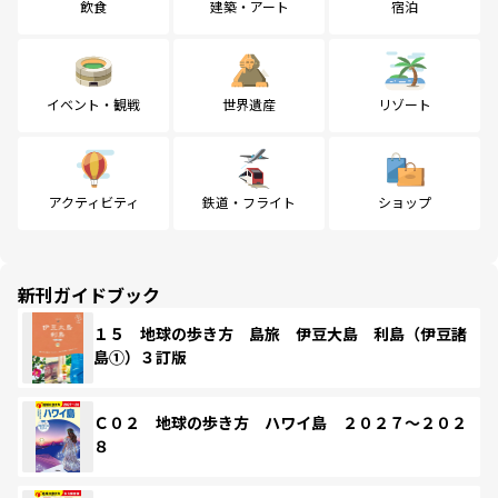
飲食
建築・アート
宿泊
イベント・観戦
世界遺産
リゾート
アクティビティ
鉄道・フライト
ショップ
新刊ガイドブック
１５ 地球の歩き方 島旅 伊豆大島 利島（伊豆諸
島①）３訂版
Ｃ０２ 地球の歩き方 ハワイ島 ２０２７～２０２
８