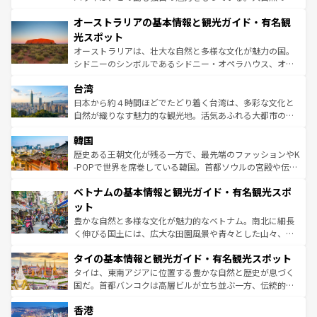
部のニューオーリンズでは、音楽と美食が融合した独特の
秘を感じたいなら、火山が生み出した壮大な景観を誇るハ
文化が魅力。旅行者はアメリカの各地域で異なる魅力を楽
オーストラリアの基本情報と観光ガイド・有名観
ワイ島は見逃せない。また、定番の観光地といえばオアフ
しみながら、その多様性と豊かな歴史を感じることができ
島だが、静かな自然を求めるならマウイ島やカウアイ島が
光スポット
るだろう。車でのロードトリップや列車の旅も、アメリカ
おすすめ。エメラルドグリーンに輝く海をはじめ、豊かな
オーストラリアは、壮大な自然と多様な文化が魅力の国。
ならではの贅沢な旅のスタイルだ。 なお、新着のアメリカ
文化や歴史が息づいている。「アロハスピリット」と呼ば
シドニーのシンボルであるシドニー・オペラハウス、オー
情報は
コンテンツ一覧
を参照してほしい。
れるおもてなしの心で訪れる人々を迎えてくれるハワイの
ストラリア東海岸北部に広がる大サンゴ礁地帯グレートバ
人々、おいしいローカルフードやハワイアンミュージッ
台湾
リアリーフや大陸中央部にそびえるウルル（エアーズロッ
ク、伝統的なフラダンスなど、すべてがハワイの魅力を彩
ク）、タスマニアの美しい原生林やケアンズの熱帯雨林な
日本から約４時間ほどでたどり着く台湾は、多彩な文化と
っている。訪れるたびに新しい発見と感動が待っているハ
ど、見どころがたくさん。また、カフェやワイン、オージ
自然が織りなす魅力的な観光地。活気あふれる大都市の台
ワイを、存分に味わってほしい。 なお、新着のハワイ情報
ービーフなどの食文化も豊かで、美味しいものであふれて
北やノスタルジックな町並みが人気な九份（ジォウフェ
は
コンテンツ一覧
を参照してほしい。
韓国
いる。アクティビティも充実しており、サーフィンやダイ
ン）、静ひつな山岳地帯である台湾東部など、都市の喧騒
ビング、ハイキングなど、アウトドア好きにはたまらな
と山間の静けさが共存しており、訪れる人に新しい発見と
歴史ある王朝文化が残る一方で、最先端のファッションやK
い。オーストラリアの多彩な魅力を存分に味わいつくそ
驚きをもたらしてくれる。また、奥深い台湾の食文化も魅
-POPで世界を席巻している韓国。首都ソウルの宮殿や伝統
う。 なお、新着のオーストラリア情報は
コンテンツ一覧
を
力で、夜市などの屋台グルメから高級料理、ヘルシーで美
家屋が並ぶエリアでは韓国の歴史と文化に浸ることがで
参照してほしい。
ベトナムの基本情報と観光ガイド・有名観光スポ
容にもいいと評判のスイーツなど、バラエティ豊かな料理
き、地方に足を延ばせば四季折々の自然美を楽しむことが
が味わえる。 なお、新着の台湾情報は
コンテンツ一覧
を参
できる。そして、キムチや焼肉、絶品のストリートフード
ット
照してほしい。
まで、さまざまな韓国料理が待っている。夜には、韓国な
豊かな自然と多様な文化が魅力的なベトナム。南北に細長
らではのナイトライフも堪能できる。あたたかいホスピタ
く伸びる国土には、広大な田園風景や青々とした山々、世
リティに包まれながら、韓国の多彩な魅力を心ゆくまで味
界遺産に登録された壮大な自然景観が点在し、都市部では
わってみてほしい。 なお、新着の韓国情報は
コンテンツ一
タイの基本情報と観光ガイド・有名観光スポット
急速な発展と共に伝統が息づく。ハノイの古い町並みやホ
覧
を参照してほしい。
ーチミン市のフランス統治時代の建物も、独特の雰囲気を
タイは、東南アジアに位置する豊かな自然と歴史が息づく
醸し出している。また、バラエティの豊かさとおいしさで
国だ。首都バンコクは高層ビルが立ち並ぶ一方、伝統的な
世界中の食通を魅了してやまないベトナム料理も魅力のひ
寺院や市場がいたるところに点在し、古きよき文化と現代
香港
とつ。フォーやバインミー、ベトナムコーヒーなどは、ぜ
の活気が交差している。北部ではチェンマイなどの山岳地