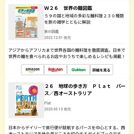
Ｗ２６ 世界の麺図鑑
５９の国と地域の多彩な麺料理２３０種類
を旅の雑学とともに解説
旅の図鑑
2022.12.01 発売
アジアからアフリカまで世界各国の麺料理を徹底調査。日本で
世界の麺を食べられるお店やおうちで楽しめるレシピも掲載！
詳細を見る
２６ 地球の歩き方 Ｐｌａｔ パー
ス／西オーストラリア
Plat
2020.05.13 発売
日本からデイリーで直行便が就航するパースを中心とする、西
オーストラリア各地の見どころを紹介するガイドブックです。