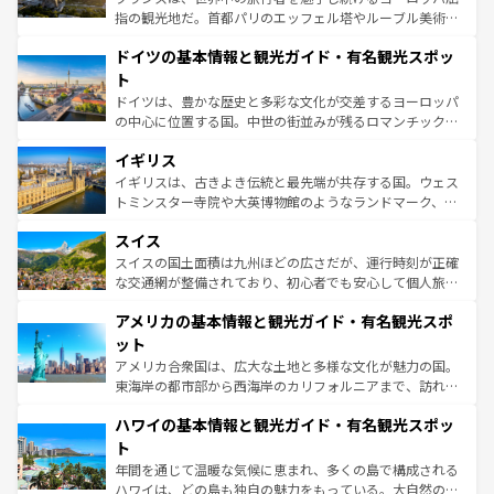
アートに溢れた街角から、地方では古代ローマ遺跡や中世
指の観光地だ。首都パリのエッフェル塔やルーブル美術館
の城塞都市、穏やかなビーチリゾートまで多彩な表情を見
といった象徴的なスポットから、田舎町の古風な美しさま
せる。地方によって風土や気候が異なるスペインはその個
ドイツの基本情報と観光ガイド・有名観光スポッ
で、幅広い魅力が詰まっている。華麗な宮殿、歴史的な大
性で訪れる人を魅了する。 なお、新着のスペイン情報は
コ
聖堂、美しいビーチ、そして豊かな自然が、訪れる者を心
ト
ンテンツ一覧
を参照してほしい。
から魅了する。また、フランスは美食の国としても知ら
ドイツは、豊かな歴史と多彩な文化が交差するヨーロッパ
れ、フランス料理はユネスコ無形文化遺産にも登録されて
の中心に位置する国。中世の街並みが残るロマンチック街
いる。シャンパンの発祥地であるランス、プロヴァンスの
道から、未来を先取りするようなモダンな都市まで多様な
香り高いラベンダー畑など、多彩な楽しみ方が可能だ。さ
イギリス
顔を持つこの国は、どこを歩いても飽きることがない。ベ
らに、パリ以外の地域にも魅力が溢れており、どの街角に
ルリンの文化的活気、バイエルン州のアルプスの絶景、そ
イギリスは、古きよき伝統と最先端が共存する国。ウェス
も豊かな歴史と文化が息づいている。パリ以外の個性あふ
してライン川沿いのワイン畑といった風景は必見。ビール
トミンスター寺院や大英博物館のようなランドマーク、歴
れる地方に足を運ぶとそれぞれで全く異なる文化を体験で
とソーセージを味わいながら地元の人と過ごす楽しい時間
史ある大学都市、美しい丘陵地帯や牧歌的な風景など、エ
きるだろう。 なお、新着のフランス情報は
コンテンツ一覧
スイス
は、お酒好きな人にはぜひ体験してほしい。 なお、新着の
リアごとに異なる魅力がある。また、優雅なアフタヌーン
を参照してほしい。
ドイツ情報は
コンテンツ一覧
を参照してほしい。
ティー、ビール好きにはたまらない英国パブ、サッカー観
スイスの国土面積は九州ほどの広さだが、運行時刻が正確
戦など、本場だからこそできる体験も豊富。イギリスを旅
な交通網が整備されており、初心者でも安心して個人旅行
して楽しみつくそう。 なお、新着のイギリス情報は
コンテ
を楽しめる。日本同様に時刻表どおりの旅が可能だ。中世
アメリカの基本情報と観光ガイド・有名観光スポ
ンツ一覧
を参照してほしい。
の建物がそのまま残る町や、スイスならではのユニークな
博物館もあり、アルプス観光だけでなく町歩きも満喫する
ット
ことができる。国民の所得が高いため物価も高いが、旅行
アメリカ合衆国は、広大な土地と多様な文化が魅力の国。
者向けの交通パス提供のサービスもあり、うまく活用すれ
東海岸の都市部から西海岸のカリフォルニアまで、訪れる
ば市内交通費無料で観光を楽しむこともできる。 なお、新
場所ごとに異なる風景と体験が待っている。ニューヨーク
着のスイス情報は
コンテンツ一覧
を参照してほしい。
ハワイの基本情報と観光ガイド・有名観光スポッ
のような巨大都市は、観光、ショッピング、エンターテイ
ンメントが詰まった刺激的なスポットだ。一方、アメリカ
ト
西部には大自然が広がり、グランドキャニオンやイエロー
年間を通じて温暖な気候に恵まれ、多くの島で構成される
ストーン国立公園といった絶景が堪能できる。さらに、南
ハワイは、どの島も独自の魅力をもっている。大自然の神