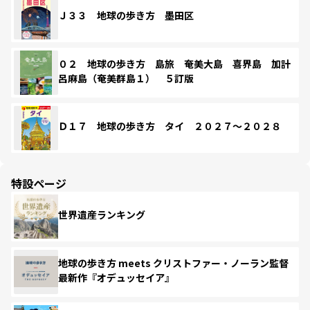
Ｊ３３ 地球の歩き方 墨田区
０２ 地球の歩き方 島旅 奄美大島 喜界島 加計
呂麻島（奄美群島１） ５訂版
Ｄ１７ 地球の歩き方 タイ ２０２７～２０２８
特設ページ
世界遺産ランキング
地球の歩き方 meets クリストファー・ノーラン監督
最新作『オデュッセイア』