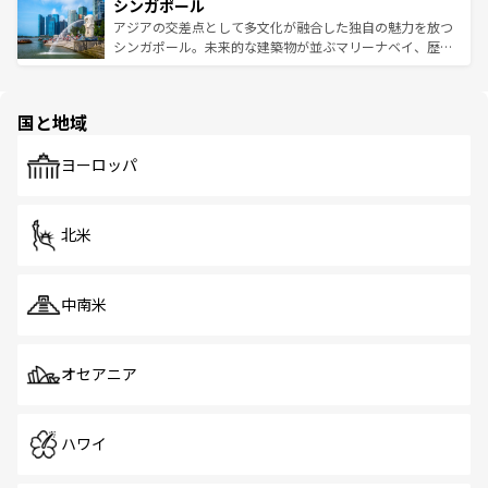
参照してほしい。
シンガポール
激する。気候は一年中温暖で、どの季節にも異なる楽しみ
み、どこを訪れても感動するはず。観光スポットが密集し
が待っている。親しみやすいタイの人々、仏教を中心とし
ており、効率よく見どころを回れるのも魅力。息をのむよ
アジアの交差点として多文化が融合した独自の魅力を放つ
た文化、そして多様な観光資源が、訪れる旅人を魅了し続
うな絶景から文化的な体験まで、香港を存分に楽しみ尽く
シンガポール。未来的な建築物が並ぶマリーナベイ、歴史
ける。 なお、新着のタイ情報は
コンテンツ一覧
を参照して
そう。 なお、新着の香港情報は
コンテンツ一覧
を参照して
と伝統を感じられるエスニックタウン、多数の緑豊かな公
ほしい。
ほしい。
園や自然保護区など、自然が調和した近代的な景観と文化
の多様性あふれるカラフルな町は、どこを歩いても新しい
国と地域
発見がある。さらに、治安のよさや充実した公共交通機関
も、旅行者にとっては魅力的なポイント。グルメも豊富
で、ホーカーズは地元の風情を楽しめる外せないスポット
ヨーロッパ
だ。訪れる人を飽きさせないシンガポールで、多様な魅力
を体感しよう。 なお、新着のシンガポール情報は
コンテン
ツ一覧
を参照してほしい。
北米
中南米
オセアニア
ハワイ