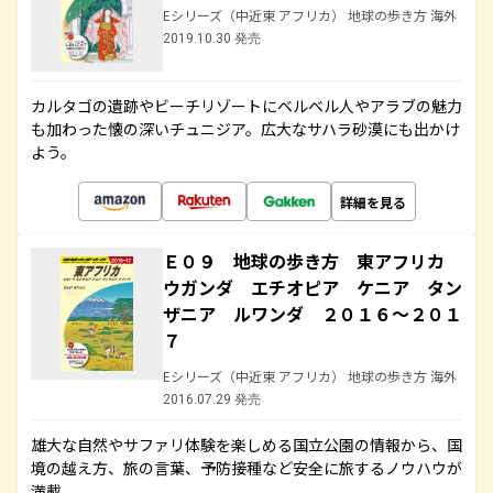
Eシリーズ（中近東 アフリカ） 地球の歩き方 海外
2019.10.30 発売
カルタゴの遺跡やビーチリゾートにベルベル人やアラブの魅力
も加わった懐の深いチュニジア。広大なサハラ砂漠にも出かけ
よう。
詳細を見る
Ｅ０９ 地球の歩き方 東アフリカ
ウガンダ エチオピア ケニア タン
ザニア ルワンダ ２０１６～２０１
７
Eシリーズ（中近東 アフリカ） 地球の歩き方 海外
2016.07.29 発売
雄大な自然やサファリ体験を楽しめる国立公園の情報から、国
境の越え方、旅の言葉、予防接種など安全に旅するノウハウが
満載。