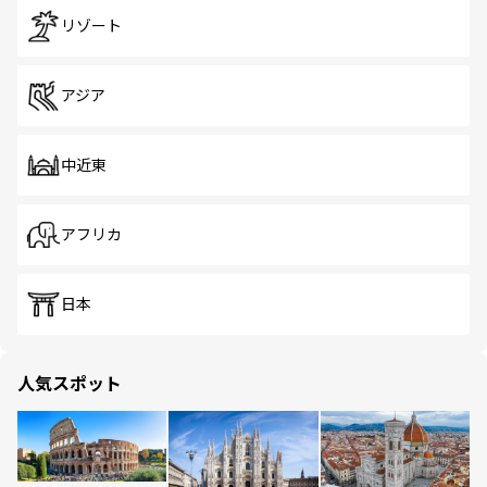
リゾート
アジア
中近東
アフリカ
日本
人気スポット