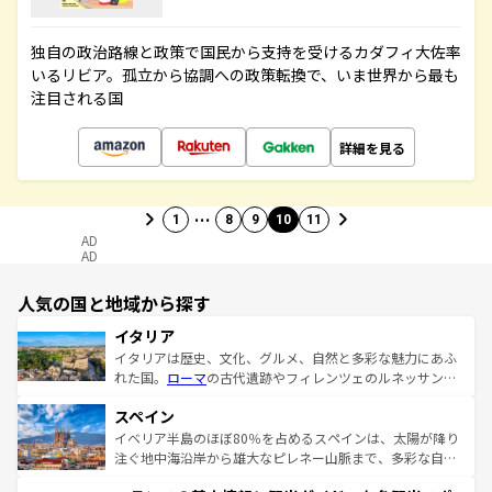
独自の政治路線と政策で国民から支持を受けるカダフィ大佐率
いるリビア。孤立から協調への政策転換で、いま世界から最も
注目される国
詳細を見る
…
1
8
9
10
11
AD
AD
人気の国と地域から探す
イタリア
イタリアは歴史、文化、グルメ、自然と多彩な魅力にあふ
れた国。
ローマ
の古代遺跡やフィレンツェのルネッサンス
美術、ヴェネツィアの運河など、歴史あるスポットはもち
スペイン
ろん、トスカーナの美しい田園風景やアマルフィ海岸の絶
景など、自然景観も見逃せない。観光の合間には、本場の
イベリア半島のほぼ80％を占めるスペインは、太陽が降り
ピザやパスタなど、絶品のイタリア料理を堪能することも
注ぐ地中海沿岸から雄大なピレネー山脈まで、多彩な自然
できる。朝目覚めてから夜眠るまで、すべての瞬間を楽し
と文化が詰まったヨーロッパ屈指の旅行先だ。多様な地域