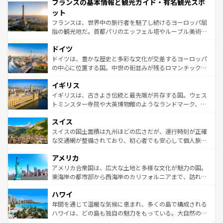
フランスの基本情報と観光ガイド・有名観光スポ
ませてくれるイタリアで、忘れられない旅をしてみよう！
文化が根付くこの国では、情熱的なフラメンコ、熱気あふ
なお、新着のイタリア情報は
コンテンツ一覧
を参照してほ
れる闘牛、そして美味しいタパスが生活の一部となってい
ット
しい。
る。首都マドリードの洗練された雰囲気や、バルセロナの
フランスは、世界中の旅行者を魅了し続けるヨーロッパ屈
アートに溢れた街角から、地方では古代ローマ遺跡や中世
指の観光地だ。首都パリのエッフェル塔やルーブル美術館
の城塞都市、穏やかなビーチリゾートまで多彩な表情を見
といった象徴的なスポットから、田舎町の古風な美しさま
せる。地方によって風土や気候が異なるスペインはその個
ドイツ
で、幅広い魅力が詰まっている。華麗な宮殿、歴史的な大
性で訪れる人を魅了する。 なお、新着のスペイン情報は
コ
聖堂、美しいビーチ、そして豊かな自然が、訪れる者を心
ドイツは、豊かな歴史と多彩な文化が交差するヨーロッパ
ンテンツ一覧
を参照してほしい。
から魅了する。また、フランスは美食の国としても知ら
の中心に位置する国。中世の街並みが残るロマンチック街
れ、フランス料理はユネスコ無形文化遺産にも登録されて
道から、未来を先取りするようなモダンな都市まで多様な
イギリス
いる。シャンパンの発祥地であるランス、プロヴァンスの
顔を持つこの国は、どこを歩いても飽きることがない。ベ
香り高いラベンダー畑など、多彩な楽しみ方が可能だ。さ
ルリンの文化的活気、バイエルン州のアルプスの絶景、そ
イギリスは、古きよき伝統と最先端が共存する国。ウェス
らに、パリ以外の地域にも魅力が溢れており、どの街角に
してライン川沿いのワイン畑といった風景は必見。ビール
トミンスター寺院や大英博物館のようなランドマーク、歴
も豊かな歴史と文化が息づいている。パリ以外の個性あふ
とソーセージを味わいながら地元の人と過ごす楽しい時間
史ある大学都市、美しい丘陵地帯や牧歌的な風景など、エ
れる地方に足を運ぶとそれぞれで全く異なる文化を体験で
スイス
は、お酒好きな人にはぜひ体験してほしい。 なお、新着の
リアごとに異なる魅力がある。また、優雅なアフタヌーン
きるだろう。 なお、新着のフランス情報は
コンテンツ一覧
ドイツ情報は
コンテンツ一覧
を参照してほしい。
ティー、ビール好きにはたまらない英国パブ、サッカー観
スイスの国土面積は九州ほどの広さだが、運行時刻が正確
を参照してほしい。
戦など、本場だからこそできる体験も豊富。イギリスを旅
な交通網が整備されており、初心者でも安心して個人旅行
して楽しみつくそう。 なお、新着のイギリス情報は
コンテ
を楽しめる。日本同様に時刻表どおりの旅が可能だ。中世
アメリカ
ンツ一覧
を参照してほしい。
の建物がそのまま残る町や、スイスならではのユニークな
博物館もあり、アルプス観光だけでなく町歩きも満喫する
アメリカ合衆国は、広大な土地と多様な文化が魅力の国。
ことができる。国民の所得が高いため物価も高いが、旅行
東海岸の都市部から西海岸のカリフォルニアまで、訪れる
者向けの交通パス提供のサービスもあり、うまく活用すれ
場所ごとに異なる風景と体験が待っている。ニューヨーク
ハワイ
ば市内交通費無料で観光を楽しむこともできる。 なお、新
のような巨大都市は、観光、ショッピング、エンターテイ
着のスイス情報は
コンテンツ一覧
を参照してほしい。
ンメントが詰まった刺激的なスポットだ。一方、アメリカ
年間を通じて温暖な気候に恵まれ、多くの島で構成される
西部には大自然が広がり、グランドキャニオンやイエロー
ハワイは、どの島も独自の魅力をもっている。大自然の神
ストーン国立公園といった絶景が堪能できる。さらに、南
秘を感じたいなら、火山が生み出した壮大な景観を誇るハ