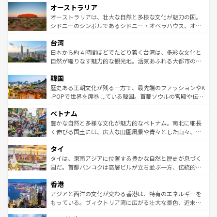
オーストラリア
部のニューオーリンズでは、音楽と美食が融合した独特の
ワイ島は見逃せない。また、定番の観光地といえばオアフ
文化が魅力。旅行者はアメリカの各地域で異なる魅力を楽
島だが、静かな自然を求めるならマウイ島やカウアイ島が
オーストラリアは、壮大な自然と多様な文化が魅力の国。
しみながら、その多様性と豊かな歴史を感じることができ
おすすめ。エメラルドグリーンに輝く海をはじめ、豊かな
シドニーのシンボルであるシドニー・オペラハウス、オー
るだろう。車でのロードトリップや列車の旅も、アメリカ
文化や歴史が息づいている。「アロハスピリット」と呼ば
ストラリア東海岸北部に広がる大サンゴ礁地帯グレートバ
ならではの贅沢な旅のスタイルだ。 なお、新着のアメリカ
台湾
れるおもてなしの心で訪れる人々を迎えてくれるハワイの
リアリーフや大陸中央部にそびえるウルル（エアーズロッ
情報は
コンテンツ一覧
を参照してほしい。
人々、おいしいローカルフードやハワイアンミュージッ
ク）、タスマニアの美しい原生林やケアンズの熱帯雨林な
日本から約４時間ほどでたどり着く台湾は、多彩な文化と
ク、伝統的なフラダンスなど、すべてがハワイの魅力を彩
ど、見どころがたくさん。また、カフェやワイン、オージ
自然が織りなす魅力的な観光地。活気あふれる大都市の台
っている。訪れるたびに新しい発見と感動が待っているハ
ービーフなどの食文化も豊かで、美味しいものであふれて
北やノスタルジックな町並みが人気な九份（ジォウフェ
ワイを、存分に味わってほしい。 なお、新着のハワイ情報
韓国
いる。アクティビティも充実しており、サーフィンやダイ
ン）、静ひつな山岳地帯である台湾東部など、都市の喧騒
は
コンテンツ一覧
を参照してほしい。
ビング、ハイキングなど、アウトドア好きにはたまらな
と山間の静けさが共存しており、訪れる人に新しい発見と
歴史ある王朝文化が残る一方で、最先端のファッションやK
い。オーストラリアの多彩な魅力を存分に味わいつくそ
驚きをもたらしてくれる。また、奥深い台湾の食文化も魅
-POPで世界を席巻している韓国。首都ソウルの宮殿や伝統
う。 なお、新着のオーストラリア情報は
コンテンツ一覧
を
力で、夜市などの屋台グルメから高級料理、ヘルシーで美
家屋が並ぶエリアでは韓国の歴史と文化に浸ることがで
参照してほしい。
ベトナム
容にもいいと評判のスイーツなど、バラエティ豊かな料理
き、地方に足を延ばせば四季折々の自然美を楽しむことが
が味わえる。 なお、新着の台湾情報は
コンテンツ一覧
を参
できる。そして、キムチや焼肉、絶品のストリートフード
豊かな自然と多様な文化が魅力的なベトナム。南北に細長
照してほしい。
まで、さまざまな韓国料理が待っている。夜には、韓国な
く伸びる国土には、広大な田園風景や青々とした山々、世
らではのナイトライフも堪能できる。あたたかいホスピタ
界遺産に登録された壮大な自然景観が点在し、都市部では
タイ
リティに包まれながら、韓国の多彩な魅力を心ゆくまで味
急速な発展と共に伝統が息づく。ハノイの古い町並みやホ
わってみてほしい。 なお、新着の韓国情報は
コンテンツ一
ーチミン市のフランス統治時代の建物も、独特の雰囲気を
タイは、東南アジアに位置する豊かな自然と歴史が息づく
覧
を参照してほしい。
醸し出している。また、バラエティの豊かさとおいしさで
国だ。首都バンコクは高層ビルが立ち並ぶ一方、伝統的な
世界中の食通を魅了してやまないベトナム料理も魅力のひ
寺院や市場がいたるところに点在し、古きよき文化と現代
香港
とつ。フォーやバインミー、ベトナムコーヒーなどは、ぜ
の活気が交差している。北部ではチェンマイなどの山岳地
ひ現地で味わいたい。どの地域を訪れてもあたたかい人々
帯で自然と触れ合い、南部ではプーケットやクラビの美し
アジアと西洋の文化が交わる香港は、特有のエネルギーを
が旅行者を迎えてくれるので、きっと忘れられない旅にな
いビーチでリゾート気分を楽しむことができる。タイ料理
もっている。ヴィクトリア湾に広がる壮大な景色、近未来
るはずだ。 なお、新着のベトナム情報は
コンテンツ一覧
を
は世界的に有名で、屋台から高級レストランまで味覚を刺
的なアートスポット、そして歴史と現代が融合した町並