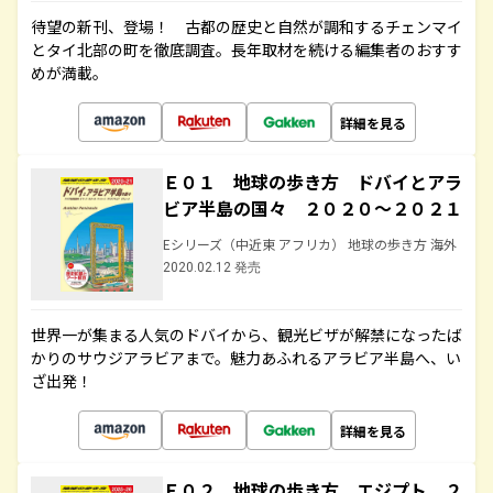
待望の新刊、登場！ 古都の歴史と自然が調和するチェンマイ
とタイ北部の町を徹底調査。長年取材を続ける編集者のおすす
めが満載。
詳細を見る
Ｅ０１ 地球の歩き方 ドバイとアラ
ビア半島の国々 ２０２０～２０２１
Eシリーズ（中近東 アフリカ） 地球の歩き方 海外
2020.02.12 発売
世界一が集まる人気のドバイから、観光ビザが解禁になったば
かりのサウジアラビアまで。魅力あふれるアラビア半島へ、い
ざ出発！
詳細を見る
Ｅ０２ 地球の歩き方 エジプト ２