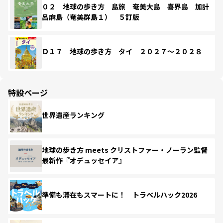
０２ 地球の歩き方 島旅 奄美大島 喜界島 加計
呂麻島（奄美群島１） ５訂版
Ｄ１７ 地球の歩き方 タイ ２０２７～２０２８
特設ページ
世界遺産ランキング
地球の歩き方 meets クリストファー・ノーラン監督
最新作『オデュッセイア』
準備も滞在もスマートに！ トラベルハック2026