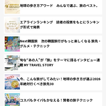
地球の歩き方アワード みんなで選ぶ、旅のベスト。
エアラインランキング 読者の投票をもとにランキン
グ形式で発表
Next韓国旅 次の韓国旅行がもっと楽しくなる 旅先・
グルメ・テクニック
旬な“あの人”が「旅」をテーマに語るインタビュー連
載 MY TRAVEL STORY
今、こんな旅がしてみたい！地球の歩き方が選ぶ2026
年絶対行くべき旅先30
コスパもタイパもかなえる！賢者の旅テクニック