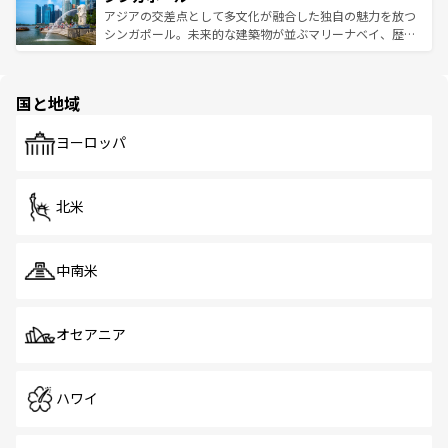
が待っている。親しみやすいタイの人々、仏教を中心とし
ており、効率よく見どころを回れるのも魅力。息をのむよ
アジアの交差点として多文化が融合した独自の魅力を放つ
た文化、そして多様な観光資源が、訪れる旅人を魅了し続
うな絶景から文化的な体験まで、香港を存分に楽しみ尽く
シンガポール。未来的な建築物が並ぶマリーナベイ、歴史
ける。 なお、新着のタイ情報は
コンテンツ一覧
を参照して
そう。 なお、新着の香港情報は
コンテンツ一覧
を参照して
と伝統を感じられるエスニックタウン、多数の緑豊かな公
ほしい。
ほしい。
園や自然保護区など、自然が調和した近代的な景観と文化
の多様性あふれるカラフルな町は、どこを歩いても新しい
国と地域
発見がある。さらに、治安のよさや充実した公共交通機関
も、旅行者にとっては魅力的なポイント。グルメも豊富
で、ホーカーズは地元の風情を楽しめる外せないスポット
ヨーロッパ
だ。訪れる人を飽きさせないシンガポールで、多様な魅力
を体感しよう。 なお、新着のシンガポール情報は
コンテン
ツ一覧
を参照してほしい。
北米
中南米
オセアニア
ハワイ