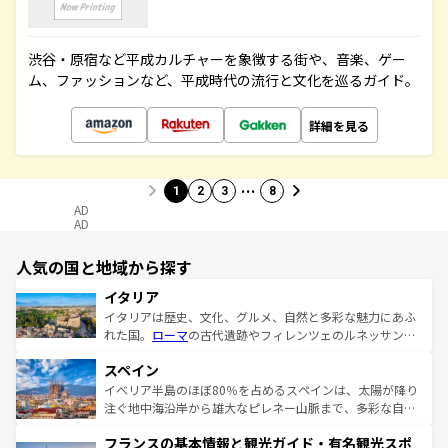
渋谷・原宿など平成カルチャーを象徴する街や、音楽、ゲー
ム、ファッションなど、平成時代の流行と文化を巡るガイド。
詳細を見る
…
1
2
3
8
AD
AD
人気の国と地域から探す
イタリア
イタリアは歴史、文化、グルメ、自然と多彩な魅力にあふ
れた国。
ローマ
の古代遺跡やフィレンツェのルネッサンス
美術、ヴェネツィアの運河など、歴史あるスポットはもち
スペイン
ろん、トスカーナの美しい田園風景やアマルフィ海岸の絶
景など、自然景観も見逃せない。観光の合間には、本場の
イベリア半島のほぼ80％を占めるスペインは、太陽が降り
ピザやパスタなど、絶品のイタリア料理を堪能することも
注ぐ地中海沿岸から雄大なピレネー山脈まで、多彩な自然
できる。朝目覚めてから夜眠るまで、すべての瞬間を楽し
と文化が詰まったヨーロッパ屈指の旅行先だ。多様な地域
フランスの基本情報と観光ガイド・有名観光スポ
ませてくれるイタリアで、忘れられない旅をしてみよう！
文化が根付くこの国では、情熱的なフラメンコ、熱気あふ