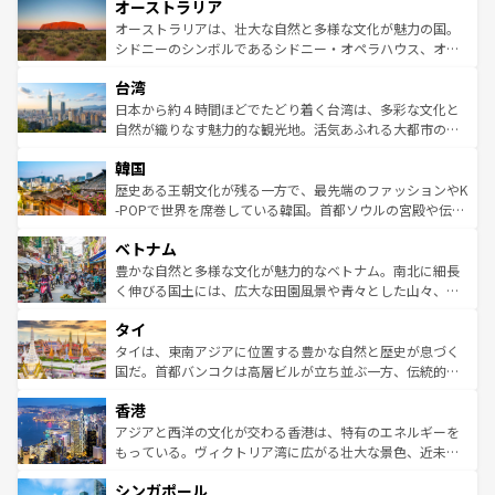
オーストラリア
部のニューオーリンズでは、音楽と美食が融合した独特の
ワイ島は見逃せない。また、定番の観光地といえばオアフ
文化が魅力。旅行者はアメリカの各地域で異なる魅力を楽
島だが、静かな自然を求めるならマウイ島やカウアイ島が
オーストラリアは、壮大な自然と多様な文化が魅力の国。
しみながら、その多様性と豊かな歴史を感じることができ
おすすめ。エメラルドグリーンに輝く海をはじめ、豊かな
シドニーのシンボルであるシドニー・オペラハウス、オー
るだろう。車でのロードトリップや列車の旅も、アメリカ
文化や歴史が息づいている。「アロハスピリット」と呼ば
ストラリア東海岸北部に広がる大サンゴ礁地帯グレートバ
ならではの贅沢な旅のスタイルだ。 なお、新着のアメリカ
台湾
れるおもてなしの心で訪れる人々を迎えてくれるハワイの
リアリーフや大陸中央部にそびえるウルル（エアーズロッ
情報は
コンテンツ一覧
を参照してほしい。
人々、おいしいローカルフードやハワイアンミュージッ
ク）、タスマニアの美しい原生林やケアンズの熱帯雨林な
日本から約４時間ほどでたどり着く台湾は、多彩な文化と
ク、伝統的なフラダンスなど、すべてがハワイの魅力を彩
ど、見どころがたくさん。また、カフェやワイン、オージ
自然が織りなす魅力的な観光地。活気あふれる大都市の台
っている。訪れるたびに新しい発見と感動が待っているハ
ービーフなどの食文化も豊かで、美味しいものであふれて
北やノスタルジックな町並みが人気な九份（ジォウフェ
ワイを、存分に味わってほしい。 なお、新着のハワイ情報
韓国
いる。アクティビティも充実しており、サーフィンやダイ
ン）、静ひつな山岳地帯である台湾東部など、都市の喧騒
は
コンテンツ一覧
を参照してほしい。
ビング、ハイキングなど、アウトドア好きにはたまらな
と山間の静けさが共存しており、訪れる人に新しい発見と
歴史ある王朝文化が残る一方で、最先端のファッションやK
い。オーストラリアの多彩な魅力を存分に味わいつくそ
驚きをもたらしてくれる。また、奥深い台湾の食文化も魅
-POPで世界を席巻している韓国。首都ソウルの宮殿や伝統
う。 なお、新着のオーストラリア情報は
コンテンツ一覧
を
力で、夜市などの屋台グルメから高級料理、ヘルシーで美
家屋が並ぶエリアでは韓国の歴史と文化に浸ることがで
参照してほしい。
ベトナム
容にもいいと評判のスイーツなど、バラエティ豊かな料理
き、地方に足を延ばせば四季折々の自然美を楽しむことが
が味わえる。 なお、新着の台湾情報は
コンテンツ一覧
を参
できる。そして、キムチや焼肉、絶品のストリートフード
豊かな自然と多様な文化が魅力的なベトナム。南北に細長
照してほしい。
まで、さまざまな韓国料理が待っている。夜には、韓国な
く伸びる国土には、広大な田園風景や青々とした山々、世
らではのナイトライフも堪能できる。あたたかいホスピタ
界遺産に登録された壮大な自然景観が点在し、都市部では
タイ
リティに包まれながら、韓国の多彩な魅力を心ゆくまで味
急速な発展と共に伝統が息づく。ハノイの古い町並みやホ
わってみてほしい。 なお、新着の韓国情報は
コンテンツ一
ーチミン市のフランス統治時代の建物も、独特の雰囲気を
タイは、東南アジアに位置する豊かな自然と歴史が息づく
覧
を参照してほしい。
醸し出している。また、バラエティの豊かさとおいしさで
国だ。首都バンコクは高層ビルが立ち並ぶ一方、伝統的な
世界中の食通を魅了してやまないベトナム料理も魅力のひ
寺院や市場がいたるところに点在し、古きよき文化と現代
香港
とつ。フォーやバインミー、ベトナムコーヒーなどは、ぜ
の活気が交差している。北部ではチェンマイなどの山岳地
ひ現地で味わいたい。どの地域を訪れてもあたたかい人々
帯で自然と触れ合い、南部ではプーケットやクラビの美し
アジアと西洋の文化が交わる香港は、特有のエネルギーを
が旅行者を迎えてくれるので、きっと忘れられない旅にな
いビーチでリゾート気分を楽しむことができる。タイ料理
もっている。ヴィクトリア湾に広がる壮大な景色、近未来
るはずだ。 なお、新着のベトナム情報は
コンテンツ一覧
を
は世界的に有名で、屋台から高級レストランまで味覚を刺
的なアートスポット、そして歴史と現代が融合した町並
参照してほしい。
シンガポール
激する。気候は一年中温暖で、どの季節にも異なる楽しみ
み、どこを訪れても感動するはず。観光スポットが密集し