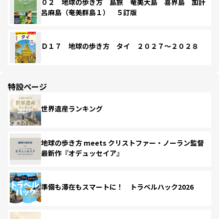
０２ 地球の歩き方 島旅 奄美大島 喜界島 加計
呂麻島（奄美群島１） ５訂版
Ｄ１７ 地球の歩き方 タイ ２０２７～２０２８
特設ページ
世界遺産ランキング
地球の歩き方 meets クリストファー・ノーラン監督
最新作『オデュッセイア』
準備も滞在もスマートに！ トラベルハック2026