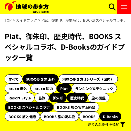
TOP
ガイドブック
Plat、御朱印、歴史時代、BOOKS スペシャルコラボ、D
Plat、御朱印、歴史時代、BOOKS ス
ペシャルコラボ、D-Booksのガイドブ
ック一覧
すべて
地球の歩き方 海外
地球の歩き方 Jシリーズ（国内）
aruco 海外
aruco 国内
Plat
ランキング&テクニック
Resort Style
島旅
御朱印
歴史時代
旅の図鑑
BOOKS スペシャルコラボ
BOOKS 旅の名言＆絶景
BOOKS 旅と健康
BOOKS 旅の読み物
BOOKS
D-Books
絞り込み条件を追加