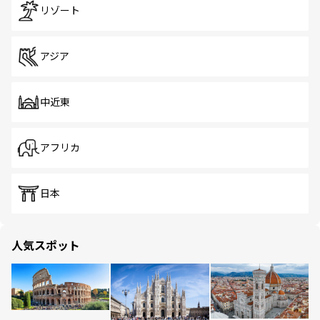
リゾート
アジア
中近東
アフリカ
日本
人気スポット