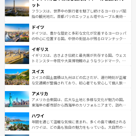
なお、新着のイタリア情報は
コンテンツ一覧
を参照してほ
れる闘牛、そして美味しいタパスが生活の一部となってい
ット
しい。
る。首都マドリードの洗練された雰囲気や、バルセロナの
フランスは、世界中の旅行者を魅了し続けるヨーロッパ屈
アートに溢れた街角から、地方では古代ローマ遺跡や中世
指の観光地だ。首都パリのエッフェル塔やルーブル美術館
の城塞都市、穏やかなビーチリゾートまで多彩な表情を見
といった象徴的なスポットから、田舎町の古風な美しさま
せる。地方によって風土や気候が異なるスペインはその個
ドイツ
で、幅広い魅力が詰まっている。華麗な宮殿、歴史的な大
性で訪れる人を魅了する。 なお、新着のスペイン情報は
コ
聖堂、美しいビーチ、そして豊かな自然が、訪れる者を心
ドイツは、豊かな歴史と多彩な文化が交差するヨーロッパ
ンテンツ一覧
を参照してほしい。
から魅了する。また、フランスは美食の国としても知ら
の中心に位置する国。中世の街並みが残るロマンチック街
れ、フランス料理はユネスコ無形文化遺産にも登録されて
道から、未来を先取りするようなモダンな都市まで多様な
イギリス
いる。シャンパンの発祥地であるランス、プロヴァンスの
顔を持つこの国は、どこを歩いても飽きることがない。ベ
香り高いラベンダー畑など、多彩な楽しみ方が可能だ。さ
ルリンの文化的活気、バイエルン州のアルプスの絶景、そ
イギリスは、古きよき伝統と最先端が共存する国。ウェス
らに、パリ以外の地域にも魅力が溢れており、どの街角に
してライン川沿いのワイン畑といった風景は必見。ビール
トミンスター寺院や大英博物館のようなランドマーク、歴
も豊かな歴史と文化が息づいている。パリ以外の個性あふ
とソーセージを味わいながら地元の人と過ごす楽しい時間
史ある大学都市、美しい丘陵地帯や牧歌的な風景など、エ
れる地方に足を運ぶとそれぞれで全く異なる文化を体験で
スイス
は、お酒好きな人にはぜひ体験してほしい。 なお、新着の
リアごとに異なる魅力がある。また、優雅なアフタヌーン
きるだろう。 なお、新着のフランス情報は
コンテンツ一覧
ドイツ情報は
コンテンツ一覧
を参照してほしい。
ティー、ビール好きにはたまらない英国パブ、サッカー観
スイスの国土面積は九州ほどの広さだが、運行時刻が正確
を参照してほしい。
戦など、本場だからこそできる体験も豊富。イギリスを旅
な交通網が整備されており、初心者でも安心して個人旅行
して楽しみつくそう。 なお、新着のイギリス情報は
コンテ
を楽しめる。日本同様に時刻表どおりの旅が可能だ。中世
アメリカ
ンツ一覧
を参照してほしい。
の建物がそのまま残る町や、スイスならではのユニークな
博物館もあり、アルプス観光だけでなく町歩きも満喫する
アメリカ合衆国は、広大な土地と多様な文化が魅力の国。
ことができる。国民の所得が高いため物価も高いが、旅行
東海岸の都市部から西海岸のカリフォルニアまで、訪れる
者向けの交通パス提供のサービスもあり、うまく活用すれ
場所ごとに異なる風景と体験が待っている。ニューヨーク
ハワイ
ば市内交通費無料で観光を楽しむこともできる。 なお、新
のような巨大都市は、観光、ショッピング、エンターテイ
着のスイス情報は
コンテンツ一覧
を参照してほしい。
ンメントが詰まった刺激的なスポットだ。一方、アメリカ
年間を通じて温暖な気候に恵まれ、多くの島で構成される
西部には大自然が広がり、グランドキャニオンやイエロー
ハワイは、どの島も独自の魅力をもっている。大自然の神
ストーン国立公園といった絶景が堪能できる。さらに、南
秘を感じたいなら、火山が生み出した壮大な景観を誇るハ