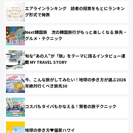
エアラインランキング 読者の投票をもとにランキン
グ形式で発表
Next韓国旅 次の韓国旅行がもっと楽しくなる 旅先・
グルメ・テクニック
旬な“あの人”が「旅」をテーマに語るインタビュー連
載 MY TRAVEL STORY
今、こんな旅がしてみたい！地球の歩き方が選ぶ2026
年絶対行くべき旅先30
コスパもタイパもかなえる！賢者の旅テクニック
地球の歩き方♥偏愛ハワイ