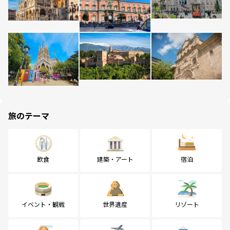
旅のテーマ
飲食
建築・アート
宿泊
イベント・観戦
世界遺産
リゾート