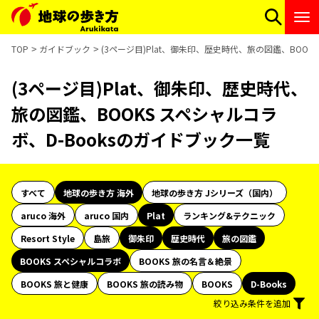
TOP
ガイドブック
(3ページ目)Plat、御朱印、歴史時代、旅の図鑑、BOOK
(3ページ目)Plat、御朱印、歴史時代、
旅の図鑑、BOOKS スペシャルコラ
ボ、D-Booksのガイドブック一覧
すべて
地球の歩き方 海外
地球の歩き方 Jシリーズ（国内）
aruco 海外
aruco 国内
Plat
ランキング&テクニック
Resort Style
島旅
御朱印
歴史時代
旅の図鑑
BOOKS スペシャルコラボ
BOOKS 旅の名言＆絶景
BOOKS 旅と健康
BOOKS 旅の読み物
BOOKS
D-Books
絞り込み条件を追加