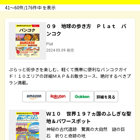
41〜60件/176件中 を表示
０９ 地球の歩き方 Ｐｌａｔ バ
ンコク
Plat
2024.05.09 発売
ぷらっと街歩きを楽しむ、軽くて携帯に便利なバンコクガイ
ド！１０エリアの詳細ＭＡＰ＆お散歩コース、絶対するべきプ
ラン満載。
詳細を見る
Ｗ１０ 世界１９７ヵ国のふしぎな聖
地＆パワースポット
神秘の古代遺跡 驚異の大自然 謎の巨
石 祈りと奇跡の地