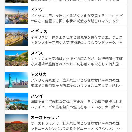
アートに溢れた街角から、地方では古代ローマ遺跡や中世
といった象徴的なスポットから、田舎町の古風な美しさま
ドイツ
の城塞都市、穏やかなビーチリゾートまで多彩な表情を見
で、幅広い魅力が詰まっている。華麗な宮殿、歴史的な大
せる。地方によって風土や気候が異なるスペインはその個
聖堂、美しいビーチ、そして豊かな自然が、訪れる者を心
ドイツは、豊かな歴史と多彩な文化が交差するヨーロッパ
性で訪れる人を魅了する。 なお、新着のスペイン情報は
コ
から魅了する。また、フランスは美食の国としても知ら
の中心に位置する国。中世の街並みが残るロマンチック街
ンテンツ一覧
を参照してほしい。
れ、フランス料理はユネスコ無形文化遺産にも登録されて
道から、未来を先取りするようなモダンな都市まで多様な
イギリス
いる。シャンパンの発祥地であるランス、プロヴァンスの
顔を持つこの国は、どこを歩いても飽きることがない。ベ
香り高いラベンダー畑など、多彩な楽しみ方が可能だ。さ
ルリンの文化的活気、バイエルン州のアルプスの絶景、そ
イギリスは、古きよき伝統と最先端が共存する国。ウェス
らに、パリ以外の地域にも魅力が溢れており、どの街角に
してライン川沿いのワイン畑といった風景は必見。ビール
トミンスター寺院や大英博物館のようなランドマーク、歴
も豊かな歴史と文化が息づいている。パリ以外の個性あふ
とソーセージを味わいながら地元の人と過ごす楽しい時間
史ある大学都市、美しい丘陵地帯や牧歌的な風景など、エ
れる地方に足を運ぶとそれぞれで全く異なる文化を体験で
スイス
は、お酒好きな人にはぜひ体験してほしい。 なお、新着の
リアごとに異なる魅力がある。また、優雅なアフタヌーン
きるだろう。 なお、新着のフランス情報は
コンテンツ一覧
ドイツ情報は
コンテンツ一覧
を参照してほしい。
ティー、ビール好きにはたまらない英国パブ、サッカー観
スイスの国土面積は九州ほどの広さだが、運行時刻が正確
を参照してほしい。
戦など、本場だからこそできる体験も豊富。イギリスを旅
な交通網が整備されており、初心者でも安心して個人旅行
して楽しみつくそう。 なお、新着のイギリス情報は
コンテ
を楽しめる。日本同様に時刻表どおりの旅が可能だ。中世
アメリカ
ンツ一覧
を参照してほしい。
の建物がそのまま残る町や、スイスならではのユニークな
博物館もあり、アルプス観光だけでなく町歩きも満喫する
アメリカ合衆国は、広大な土地と多様な文化が魅力の国。
ことができる。国民の所得が高いため物価も高いが、旅行
東海岸の都市部から西海岸のカリフォルニアまで、訪れる
者向けの交通パス提供のサービスもあり、うまく活用すれ
場所ごとに異なる風景と体験が待っている。ニューヨーク
ハワイ
ば市内交通費無料で観光を楽しむこともできる。 なお、新
のような巨大都市は、観光、ショッピング、エンターテイ
着のスイス情報は
コンテンツ一覧
を参照してほしい。
ンメントが詰まった刺激的なスポットだ。一方、アメリカ
年間を通じて温暖な気候に恵まれ、多くの島で構成される
西部には大自然が広がり、グランドキャニオンやイエロー
ハワイは、どの島も独自の魅力をもっている。大自然の神
ストーン国立公園といった絶景が堪能できる。さらに、南
秘を感じたいなら、火山が生み出した壮大な景観を誇るハ
オーストラリア
部のニューオーリンズでは、音楽と美食が融合した独特の
ワイ島は見逃せない。また、定番の観光地といえばオアフ
文化が魅力。旅行者はアメリカの各地域で異なる魅力を楽
島だが、静かな自然を求めるならマウイ島やカウアイ島が
オーストラリアは、壮大な自然と多様な文化が魅力の国。
しみながら、その多様性と豊かな歴史を感じることができ
おすすめ。エメラルドグリーンに輝く海をはじめ、豊かな
シドニーのシンボルであるシドニー・オペラハウス、オー