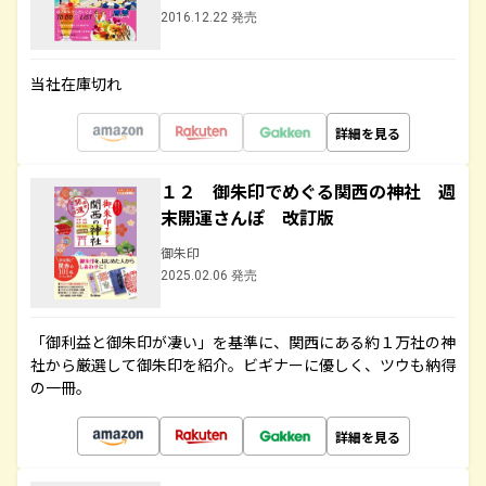
2016.12.22 発売
当社在庫切れ
詳細を見る
１２ 御朱印でめぐる関西の神社 週
末開運さんぽ 改訂版
御朱印
2025.02.06 発売
「御利益と御朱印が凄い」を基準に、関西にある約１万社の神
社から厳選して御朱印を紹介。ビギナーに優しく、ツウも納得
の一冊。
詳細を見る