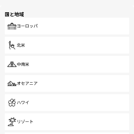
ほしい。
ほしい。
園や自然保護区など、自然が調和した近代的な景観と文化
の多様性あふれるカラフルな町は、どこを歩いても新しい
国と地域
発見がある。さらに、治安のよさや充実した公共交通機関
も、旅行者にとっては魅力的なポイント。グルメも豊富
で、ホーカーズは地元の風情を楽しめる外せないスポット
ヨーロッパ
だ。訪れる人を飽きさせないシンガポールで、多様な魅力
を体感しよう。 なお、新着のシンガポール情報は
コンテン
ツ一覧
を参照してほしい。
北米
中南米
オセアニア
ハワイ
リゾート