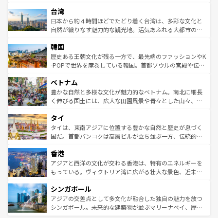
るだろう。車でのロードトリップや列車の旅も、アメリカ
文化や歴史が息づいている。「アロハスピリット」と呼ば
ストラリア東海岸北部に広がる大サンゴ礁地帯グレートバ
ならではの贅沢な旅のスタイルだ。 なお、新着のアメリカ
台湾
れるおもてなしの心で訪れる人々を迎えてくれるハワイの
リアリーフや大陸中央部にそびえるウルル（エアーズロッ
情報は
コンテンツ一覧
を参照してほしい。
人々、おいしいローカルフードやハワイアンミュージッ
ク）、タスマニアの美しい原生林やケアンズの熱帯雨林な
日本から約４時間ほどでたどり着く台湾は、多彩な文化と
ク、伝統的なフラダンスなど、すべてがハワイの魅力を彩
ど、見どころがたくさん。また、カフェやワイン、オージ
自然が織りなす魅力的な観光地。活気あふれる大都市の台
っている。訪れるたびに新しい発見と感動が待っているハ
ービーフなどの食文化も豊かで、美味しいものであふれて
北やノスタルジックな町並みが人気な九份（ジォウフェ
ワイを、存分に味わってほしい。 なお、新着のハワイ情報
韓国
いる。アクティビティも充実しており、サーフィンやダイ
ン）、静ひつな山岳地帯である台湾東部など、都市の喧騒
は
コンテンツ一覧
を参照してほしい。
ビング、ハイキングなど、アウトドア好きにはたまらな
と山間の静けさが共存しており、訪れる人に新しい発見と
歴史ある王朝文化が残る一方で、最先端のファッションやK
い。オーストラリアの多彩な魅力を存分に味わいつくそ
驚きをもたらしてくれる。また、奥深い台湾の食文化も魅
-POPで世界を席巻している韓国。首都ソウルの宮殿や伝統
う。 なお、新着のオーストラリア情報は
コンテンツ一覧
を
力で、夜市などの屋台グルメから高級料理、ヘルシーで美
家屋が並ぶエリアでは韓国の歴史と文化に浸ることがで
参照してほしい。
ベトナム
容にもいいと評判のスイーツなど、バラエティ豊かな料理
き、地方に足を延ばせば四季折々の自然美を楽しむことが
が味わえる。 なお、新着の台湾情報は
コンテンツ一覧
を参
できる。そして、キムチや焼肉、絶品のストリートフード
豊かな自然と多様な文化が魅力的なベトナム。南北に細長
照してほしい。
まで、さまざまな韓国料理が待っている。夜には、韓国な
く伸びる国土には、広大な田園風景や青々とした山々、世
らではのナイトライフも堪能できる。あたたかいホスピタ
界遺産に登録された壮大な自然景観が点在し、都市部では
タイ
リティに包まれながら、韓国の多彩な魅力を心ゆくまで味
急速な発展と共に伝統が息づく。ハノイの古い町並みやホ
わってみてほしい。 なお、新着の韓国情報は
コンテンツ一
ーチミン市のフランス統治時代の建物も、独特の雰囲気を
タイは、東南アジアに位置する豊かな自然と歴史が息づく
覧
を参照してほしい。
醸し出している。また、バラエティの豊かさとおいしさで
国だ。首都バンコクは高層ビルが立ち並ぶ一方、伝統的な
世界中の食通を魅了してやまないベトナム料理も魅力のひ
寺院や市場がいたるところに点在し、古きよき文化と現代
香港
とつ。フォーやバインミー、ベトナムコーヒーなどは、ぜ
の活気が交差している。北部ではチェンマイなどの山岳地
ひ現地で味わいたい。どの地域を訪れてもあたたかい人々
帯で自然と触れ合い、南部ではプーケットやクラビの美し
アジアと西洋の文化が交わる香港は、特有のエネルギーを
が旅行者を迎えてくれるので、きっと忘れられない旅にな
いビーチでリゾート気分を楽しむことができる。タイ料理
もっている。ヴィクトリア湾に広がる壮大な景色、近未来
るはずだ。 なお、新着のベトナム情報は
コンテンツ一覧
を
は世界的に有名で、屋台から高級レストランまで味覚を刺
的なアートスポット、そして歴史と現代が融合した町並
参照してほしい。
シンガポール
激する。気候は一年中温暖で、どの季節にも異なる楽しみ
み、どこを訪れても感動するはず。観光スポットが密集し
が待っている。親しみやすいタイの人々、仏教を中心とし
ており、効率よく見どころを回れるのも魅力。息をのむよ
アジアの交差点として多文化が融合した独自の魅力を放つ
た文化、そして多様な観光資源が、訪れる旅人を魅了し続
うな絶景から文化的な体験まで、香港を存分に楽しみ尽く
シンガポール。未来的な建築物が並ぶマリーナベイ、歴史
ける。 なお、新着のタイ情報は
コンテンツ一覧
を参照して
そう。 なお、新着の香港情報は
コンテンツ一覧
を参照して
と伝統を感じられるエスニックタウン、多数の緑豊かな公