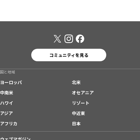
コミュニティを見る
国と地域
ヨーロッパ
北米
中南米
オセアニア
ハワイ
リゾート
アジア
中近東
アフリカ
日本
ウェブマガジン