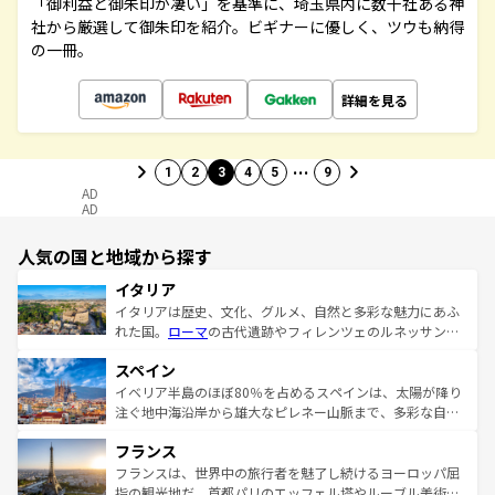
「御利益と御朱印が凄い」を基準に、埼玉県内に数千社ある神
社から厳選して御朱印を紹介。ビギナーに優しく、ツウも納得
の一冊。
詳細を見る
…
1
2
3
4
5
9
AD
AD
人気の国と地域から探す
イタリア
イタリアは歴史、文化、グルメ、自然と多彩な魅力にあふ
れた国。
ローマ
の古代遺跡やフィレンツェのルネッサンス
美術、ヴェネツィアの運河など、歴史あるスポットはもち
スペイン
ろん、トスカーナの美しい田園風景やアマルフィ海岸の絶
景など、自然景観も見逃せない。観光の合間には、本場の
イベリア半島のほぼ80％を占めるスペインは、太陽が降り
ピザやパスタなど、絶品のイタリア料理を堪能することも
注ぐ地中海沿岸から雄大なピレネー山脈まで、多彩な自然
できる。朝目覚めてから夜眠るまで、すべての瞬間を楽し
と文化が詰まったヨーロッパ屈指の旅行先だ。多様な地域
フランス
ませてくれるイタリアで、忘れられない旅をしてみよう！
文化が根付くこの国では、情熱的なフラメンコ、熱気あふ
なお、新着のイタリア情報は
コンテンツ一覧
を参照してほ
れる闘牛、そして美味しいタパスが生活の一部となってい
フランスは、世界中の旅行者を魅了し続けるヨーロッパ屈
しい。
る。首都マドリードの洗練された雰囲気や、バルセロナの
指の観光地だ。首都パリのエッフェル塔やルーブル美術館