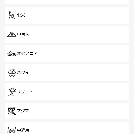
だ。訪れる人を飽きさせないシンガポールで、多様な魅力
を体感しよう。 なお、新着のシンガポール情報は
コンテン
ツ一覧
を参照してほしい。
北米
中南米
オセアニア
ハワイ
リゾート
アジア
中近東