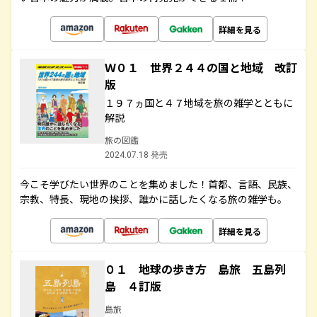
詳細を見る
Ｗ０１ 世界２４４の国と地域 改訂
版
１９７ヵ国と４７地域を旅の雑学とともに
解説
旅の図鑑
2024.07.18 発売
今こそ学びたい世界のことを集めました！首都、言語、民族、
宗教、特長、現地の挨拶、誰かに話したくなる旅の雑学も。
詳細を見る
０１ 地球の歩き方 島旅 五島列
島 ４訂版
島旅