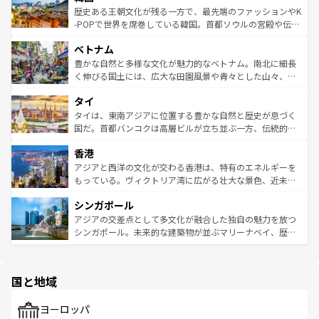
は
コンテンツ一覧
を参照してほしい。
ビング、ハイキングなど、アウトドア好きにはたまらな
と山間の静けさが共存しており、訪れる人に新しい発見と
歴史ある王朝文化が残る一方で、最先端のファッションやK
い。オーストラリアの多彩な魅力を存分に味わいつくそ
驚きをもたらしてくれる。また、奥深い台湾の食文化も魅
-POPで世界を席巻している韓国。首都ソウルの宮殿や伝統
う。 なお、新着のオーストラリア情報は
コンテンツ一覧
を
力で、夜市などの屋台グルメから高級料理、ヘルシーで美
家屋が並ぶエリアでは韓国の歴史と文化に浸ることがで
参照してほしい。
ベトナム
容にもいいと評判のスイーツなど、バラエティ豊かな料理
き、地方に足を延ばせば四季折々の自然美を楽しむことが
が味わえる。 なお、新着の台湾情報は
コンテンツ一覧
を参
できる。そして、キムチや焼肉、絶品のストリートフード
豊かな自然と多様な文化が魅力的なベトナム。南北に細長
照してほしい。
まで、さまざまな韓国料理が待っている。夜には、韓国な
く伸びる国土には、広大な田園風景や青々とした山々、世
らではのナイトライフも堪能できる。あたたかいホスピタ
界遺産に登録された壮大な自然景観が点在し、都市部では
タイ
リティに包まれながら、韓国の多彩な魅力を心ゆくまで味
急速な発展と共に伝統が息づく。ハノイの古い町並みやホ
わってみてほしい。 なお、新着の韓国情報は
コンテンツ一
ーチミン市のフランス統治時代の建物も、独特の雰囲気を
タイは、東南アジアに位置する豊かな自然と歴史が息づく
覧
を参照してほしい。
醸し出している。また、バラエティの豊かさとおいしさで
国だ。首都バンコクは高層ビルが立ち並ぶ一方、伝統的な
世界中の食通を魅了してやまないベトナム料理も魅力のひ
寺院や市場がいたるところに点在し、古きよき文化と現代
香港
とつ。フォーやバインミー、ベトナムコーヒーなどは、ぜ
の活気が交差している。北部ではチェンマイなどの山岳地
ひ現地で味わいたい。どの地域を訪れてもあたたかい人々
帯で自然と触れ合い、南部ではプーケットやクラビの美し
アジアと西洋の文化が交わる香港は、特有のエネルギーを
が旅行者を迎えてくれるので、きっと忘れられない旅にな
いビーチでリゾート気分を楽しむことができる。タイ料理
もっている。ヴィクトリア湾に広がる壮大な景色、近未来
るはずだ。 なお、新着のベトナム情報は
コンテンツ一覧
を
は世界的に有名で、屋台から高級レストランまで味覚を刺
的なアートスポット、そして歴史と現代が融合した町並
参照してほしい。
シンガポール
激する。気候は一年中温暖で、どの季節にも異なる楽しみ
み、どこを訪れても感動するはず。観光スポットが密集し
が待っている。親しみやすいタイの人々、仏教を中心とし
ており、効率よく見どころを回れるのも魅力。息をのむよ
アジアの交差点として多文化が融合した独自の魅力を放つ
た文化、そして多様な観光資源が、訪れる旅人を魅了し続
うな絶景から文化的な体験まで、香港を存分に楽しみ尽く
シンガポール。未来的な建築物が並ぶマリーナベイ、歴史
ける。 なお、新着のタイ情報は
コンテンツ一覧
を参照して
そう。 なお、新着の香港情報は
コンテンツ一覧
を参照して
と伝統を感じられるエスニックタウン、多数の緑豊かな公
ほしい。
ほしい。
園や自然保護区など、自然が調和した近代的な景観と文化
の多様性あふれるカラフルな町は、どこを歩いても新しい
国と地域
発見がある。さらに、治安のよさや充実した公共交通機関
も、旅行者にとっては魅力的なポイント。グルメも豊富
で、ホーカーズは地元の風情を楽しめる外せないスポット
ヨーロッパ