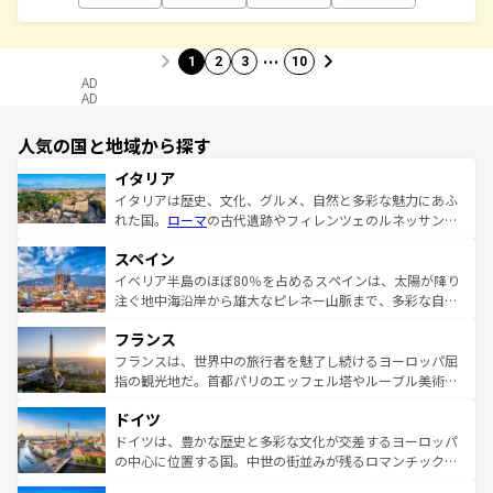
…
1
2
3
10
AD
AD
人気の国と地域から探す
イタリア
イタリアは歴史、文化、グルメ、自然と多彩な魅力にあふ
れた国。
ローマ
の古代遺跡やフィレンツェのルネッサンス
美術、ヴェネツィアの運河など、歴史あるスポットはもち
スペイン
ろん、トスカーナの美しい田園風景やアマルフィ海岸の絶
景など、自然景観も見逃せない。観光の合間には、本場の
イベリア半島のほぼ80％を占めるスペインは、太陽が降り
ピザやパスタなど、絶品のイタリア料理を堪能することも
注ぐ地中海沿岸から雄大なピレネー山脈まで、多彩な自然
できる。朝目覚めてから夜眠るまで、すべての瞬間を楽し
と文化が詰まったヨーロッパ屈指の旅行先だ。多様な地域
フランス
ませてくれるイタリアで、忘れられない旅をしてみよう！
文化が根付くこの国では、情熱的なフラメンコ、熱気あふ
なお、新着のイタリア情報は
コンテンツ一覧
を参照してほ
れる闘牛、そして美味しいタパスが生活の一部となってい
フランスは、世界中の旅行者を魅了し続けるヨーロッパ屈
しい。
る。首都マドリードの洗練された雰囲気や、バルセロナの
指の観光地だ。首都パリのエッフェル塔やルーブル美術館
アートに溢れた街角から、地方では古代ローマ遺跡や中世
といった象徴的なスポットから、田舎町の古風な美しさま
ドイツ
の城塞都市、穏やかなビーチリゾートまで多彩な表情を見
で、幅広い魅力が詰まっている。華麗な宮殿、歴史的な大
せる。地方によって風土や気候が異なるスペインはその個
聖堂、美しいビーチ、そして豊かな自然が、訪れる者を心
ドイツは、豊かな歴史と多彩な文化が交差するヨーロッパ
性で訪れる人を魅了する。 なお、新着のスペイン情報は
コ
から魅了する。また、フランスは美食の国としても知ら
の中心に位置する国。中世の街並みが残るロマンチック街
ンテンツ一覧
を参照してほしい。
れ、フランス料理はユネスコ無形文化遺産にも登録されて
道から、未来を先取りするようなモダンな都市まで多様な