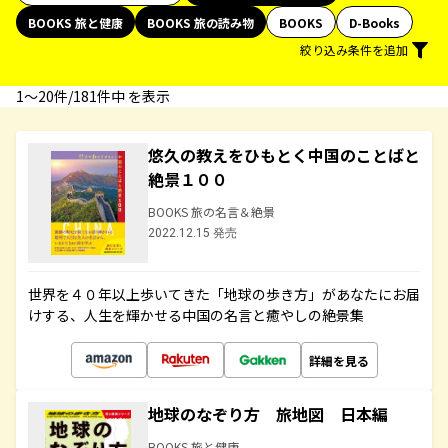
BOOKS 旅と健康
BOOKS 旅の読み物
BOOKS
D-Books
絞り込み条件を追加
1〜20件/181件中 を表示
悠久の教えをひもとく中国のことばと
絶景１００
BOOKS 旅の名言＆絶景
2022.12.15 発売
世界を４０年以上歩いてきた「地球の歩き方」があなたにお届
けする、人生を輝かせる中国の名言と癒やしの絶景集
詳細を見る
地球のなぞり方 旅地図 日本編
BOOKS 旅と健康