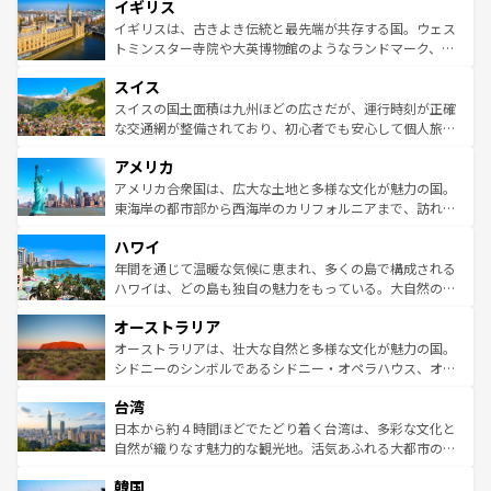
イギリス
いる。シャンパンの発祥地であるランス、プロヴァンスの
顔を持つこの国は、どこを歩いても飽きることがない。ベ
香り高いラベンダー畑など、多彩な楽しみ方が可能だ。さ
ルリンの文化的活気、バイエルン州のアルプスの絶景、そ
イギリスは、古きよき伝統と最先端が共存する国。ウェス
らに、パリ以外の地域にも魅力が溢れており、どの街角に
してライン川沿いのワイン畑といった風景は必見。ビール
トミンスター寺院や大英博物館のようなランドマーク、歴
も豊かな歴史と文化が息づいている。パリ以外の個性あふ
とソーセージを味わいながら地元の人と過ごす楽しい時間
史ある大学都市、美しい丘陵地帯や牧歌的な風景など、エ
れる地方に足を運ぶとそれぞれで全く異なる文化を体験で
スイス
は、お酒好きな人にはぜひ体験してほしい。 なお、新着の
リアごとに異なる魅力がある。また、優雅なアフタヌーン
きるだろう。 なお、新着のフランス情報は
コンテンツ一覧
ドイツ情報は
コンテンツ一覧
を参照してほしい。
ティー、ビール好きにはたまらない英国パブ、サッカー観
スイスの国土面積は九州ほどの広さだが、運行時刻が正確
を参照してほしい。
戦など、本場だからこそできる体験も豊富。イギリスを旅
な交通網が整備されており、初心者でも安心して個人旅行
して楽しみつくそう。 なお、新着のイギリス情報は
コンテ
を楽しめる。日本同様に時刻表どおりの旅が可能だ。中世
アメリカ
ンツ一覧
を参照してほしい。
の建物がそのまま残る町や、スイスならではのユニークな
博物館もあり、アルプス観光だけでなく町歩きも満喫する
アメリカ合衆国は、広大な土地と多様な文化が魅力の国。
ことができる。国民の所得が高いため物価も高いが、旅行
東海岸の都市部から西海岸のカリフォルニアまで、訪れる
者向けの交通パス提供のサービスもあり、うまく活用すれ
場所ごとに異なる風景と体験が待っている。ニューヨーク
ハワイ
ば市内交通費無料で観光を楽しむこともできる。 なお、新
のような巨大都市は、観光、ショッピング、エンターテイ
着のスイス情報は
コンテンツ一覧
を参照してほしい。
ンメントが詰まった刺激的なスポットだ。一方、アメリカ
年間を通じて温暖な気候に恵まれ、多くの島で構成される
西部には大自然が広がり、グランドキャニオンやイエロー
ハワイは、どの島も独自の魅力をもっている。大自然の神
ストーン国立公園といった絶景が堪能できる。さらに、南
秘を感じたいなら、火山が生み出した壮大な景観を誇るハ
オーストラリア
部のニューオーリンズでは、音楽と美食が融合した独特の
ワイ島は見逃せない。また、定番の観光地といえばオアフ
文化が魅力。旅行者はアメリカの各地域で異なる魅力を楽
島だが、静かな自然を求めるならマウイ島やカウアイ島が
オーストラリアは、壮大な自然と多様な文化が魅力の国。
しみながら、その多様性と豊かな歴史を感じることができ
おすすめ。エメラルドグリーンに輝く海をはじめ、豊かな
シドニーのシンボルであるシドニー・オペラハウス、オー
るだろう。車でのロードトリップや列車の旅も、アメリカ
文化や歴史が息づいている。「アロハスピリット」と呼ば
ストラリア東海岸北部に広がる大サンゴ礁地帯グレートバ
ならではの贅沢な旅のスタイルだ。 なお、新着のアメリカ
台湾
れるおもてなしの心で訪れる人々を迎えてくれるハワイの
リアリーフや大陸中央部にそびえるウルル（エアーズロッ
情報は
コンテンツ一覧
を参照してほしい。
人々、おいしいローカルフードやハワイアンミュージッ
ク）、タスマニアの美しい原生林やケアンズの熱帯雨林な
日本から約４時間ほどでたどり着く台湾は、多彩な文化と
ク、伝統的なフラダンスなど、すべてがハワイの魅力を彩
ど、見どころがたくさん。また、カフェやワイン、オージ
自然が織りなす魅力的な観光地。活気あふれる大都市の台
っている。訪れるたびに新しい発見と感動が待っているハ
ービーフなどの食文化も豊かで、美味しいものであふれて
北やノスタルジックな町並みが人気な九份（ジォウフェ
ワイを、存分に味わってほしい。 なお、新着のハワイ情報
韓国
いる。アクティビティも充実しており、サーフィンやダイ
ン）、静ひつな山岳地帯である台湾東部など、都市の喧騒