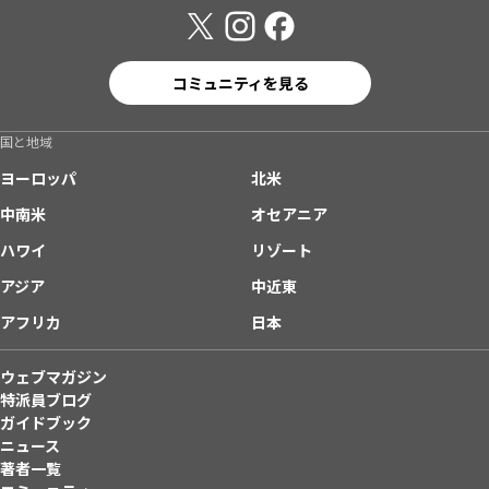
コミュニティを見る
国と地域
ヨーロッパ
北米
中南米
オセアニア
ハワイ
リゾート
アジア
中近東
アフリカ
日本
ウェブマガジン
特派員ブログ
ガイドブック
ニュース
著者一覧