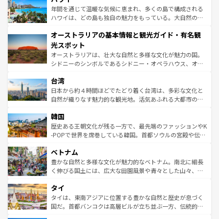
ンメントが詰まった刺激的なスポットだ。一方、アメリカ
年間を通じて温暖な気候に恵まれ、多くの島で構成される
西部には大自然が広がり、グランドキャニオンやイエロー
ハワイは、どの島も独自の魅力をもっている。大自然の神
ストーン国立公園といった絶景が堪能できる。さらに、南
秘を感じたいなら、火山が生み出した壮大な景観を誇るハ
オーストラリアの基本情報と観光ガイド・有名観
部のニューオーリンズでは、音楽と美食が融合した独特の
ワイ島は見逃せない。また、定番の観光地といえばオアフ
文化が魅力。旅行者はアメリカの各地域で異なる魅力を楽
島だが、静かな自然を求めるならマウイ島やカウアイ島が
光スポット
しみながら、その多様性と豊かな歴史を感じることができ
おすすめ。エメラルドグリーンに輝く海をはじめ、豊かな
オーストラリアは、壮大な自然と多様な文化が魅力の国。
るだろう。車でのロードトリップや列車の旅も、アメリカ
文化や歴史が息づいている。「アロハスピリット」と呼ば
シドニーのシンボルであるシドニー・オペラハウス、オー
ならではの贅沢な旅のスタイルだ。 なお、新着のアメリカ
れるおもてなしの心で訪れる人々を迎えてくれるハワイの
ストラリア東海岸北部に広がる大サンゴ礁地帯グレートバ
情報は
コンテンツ一覧
を参照してほしい。
人々、おいしいローカルフードやハワイアンミュージッ
台湾
リアリーフや大陸中央部にそびえるウルル（エアーズロッ
ク、伝統的なフラダンスなど、すべてがハワイの魅力を彩
ク）、タスマニアの美しい原生林やケアンズの熱帯雨林な
日本から約４時間ほどでたどり着く台湾は、多彩な文化と
っている。訪れるたびに新しい発見と感動が待っているハ
ど、見どころがたくさん。また、カフェやワイン、オージ
自然が織りなす魅力的な観光地。活気あふれる大都市の台
ワイを、存分に味わってほしい。 なお、新着のハワイ情報
ービーフなどの食文化も豊かで、美味しいものであふれて
北やノスタルジックな町並みが人気な九份（ジォウフェ
は
コンテンツ一覧
を参照してほしい。
韓国
いる。アクティビティも充実しており、サーフィンやダイ
ン）、静ひつな山岳地帯である台湾東部など、都市の喧騒
ビング、ハイキングなど、アウトドア好きにはたまらな
と山間の静けさが共存しており、訪れる人に新しい発見と
歴史ある王朝文化が残る一方で、最先端のファッションやK
い。オーストラリアの多彩な魅力を存分に味わいつくそ
驚きをもたらしてくれる。また、奥深い台湾の食文化も魅
-POPで世界を席巻している韓国。首都ソウルの宮殿や伝統
う。 なお、新着のオーストラリア情報は
コンテンツ一覧
を
力で、夜市などの屋台グルメから高級料理、ヘルシーで美
家屋が並ぶエリアでは韓国の歴史と文化に浸ることがで
参照してほしい。
ベトナム
容にもいいと評判のスイーツなど、バラエティ豊かな料理
き、地方に足を延ばせば四季折々の自然美を楽しむことが
が味わえる。 なお、新着の台湾情報は
コンテンツ一覧
を参
できる。そして、キムチや焼肉、絶品のストリートフード
豊かな自然と多様な文化が魅力的なベトナム。南北に細長
照してほしい。
まで、さまざまな韓国料理が待っている。夜には、韓国な
く伸びる国土には、広大な田園風景や青々とした山々、世
らではのナイトライフも堪能できる。あたたかいホスピタ
界遺産に登録された壮大な自然景観が点在し、都市部では
タイ
リティに包まれながら、韓国の多彩な魅力を心ゆくまで味
急速な発展と共に伝統が息づく。ハノイの古い町並みやホ
わってみてほしい。 なお、新着の韓国情報は
コンテンツ一
ーチミン市のフランス統治時代の建物も、独特の雰囲気を
タイは、東南アジアに位置する豊かな自然と歴史が息づく
覧
を参照してほしい。
醸し出している。また、バラエティの豊かさとおいしさで
国だ。首都バンコクは高層ビルが立ち並ぶ一方、伝統的な
世界中の食通を魅了してやまないベトナム料理も魅力のひ
寺院や市場がいたるところに点在し、古きよき文化と現代