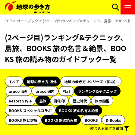
TOP
ガイドブック
(2ページ目)ランキング&テクニック、島旅、BOOKS 旅
(2ページ目)ランキング&テクニック、
島旅、BOOKS 旅の名言＆絶景、BOO
KS 旅の読み物のガイドブック一覧
すべて
地球の歩き方 海外
地球の歩き方 Jシリーズ（国内）
aruco 海外
aruco 国内
Plat
ランキング&テクニック
Resort Style
島旅
御朱印
歴史時代
旅の図鑑
BOOKS スペシャルコラボ
BOOKS 旅の名言＆絶景
BOOKS 旅と健康
BOOKS 旅の読み物
BOOKS
D-Books
絞り込み条件を追加