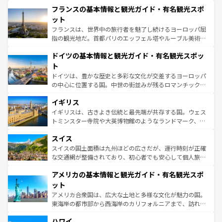
と文化が詰まったヨーロッパ屈指の旅行先だ。多様な地域
フランスの基本情報と観光ガイド・有名観光スポ
ませてくれるイタリアで、忘れられない旅をしてみよう！
文化が根付くこの国では、情熱的なフラメンコ、熱気あふ
なお、新着のイタリア情報は
コンテンツ一覧
を参照してほ
れる闘牛、そして美味しいタパスが生活の一部となってい
ット
しい。
る。首都マドリードの洗練された雰囲気や、バルセロナの
フランスは、世界中の旅行者を魅了し続けるヨーロッパ屈
アートに溢れた街角から、地方では古代ローマ遺跡や中世
指の観光地だ。首都パリのエッフェル塔やルーブル美術館
の城塞都市、穏やかなビーチリゾートまで多彩な表情を見
といった象徴的なスポットから、田舎町の古風な美しさま
せる。地方によって風土や気候が異なるスペインはその個
ドイツの基本情報と観光ガイド・有名観光スポッ
で、幅広い魅力が詰まっている。華麗な宮殿、歴史的な大
性で訪れる人を魅了する。 なお、新着のスペイン情報は
コ
聖堂、美しいビーチ、そして豊かな自然が、訪れる者を心
ト
ンテンツ一覧
を参照してほしい。
から魅了する。また、フランスは美食の国としても知ら
ドイツは、豊かな歴史と多彩な文化が交差するヨーロッパ
れ、フランス料理はユネスコ無形文化遺産にも登録されて
の中心に位置する国。中世の街並みが残るロマンチック街
いる。シャンパンの発祥地であるランス、プロヴァンスの
道から、未来を先取りするようなモダンな都市まで多様な
香り高いラベンダー畑など、多彩な楽しみ方が可能だ。さ
イギリス
顔を持つこの国は、どこを歩いても飽きることがない。ベ
らに、パリ以外の地域にも魅力が溢れており、どの街角に
ルリンの文化的活気、バイエルン州のアルプスの絶景、そ
イギリスは、古きよき伝統と最先端が共存する国。ウェス
も豊かな歴史と文化が息づいている。パリ以外の個性あふ
してライン川沿いのワイン畑といった風景は必見。ビール
トミンスター寺院や大英博物館のようなランドマーク、歴
れる地方に足を運ぶとそれぞれで全く異なる文化を体験で
とソーセージを味わいながら地元の人と過ごす楽しい時間
史ある大学都市、美しい丘陵地帯や牧歌的な風景など、エ
きるだろう。 なお、新着のフランス情報は
コンテンツ一覧
スイス
は、お酒好きな人にはぜひ体験してほしい。 なお、新着の
リアごとに異なる魅力がある。また、優雅なアフタヌーン
を参照してほしい。
ドイツ情報は
コンテンツ一覧
を参照してほしい。
ティー、ビール好きにはたまらない英国パブ、サッカー観
スイスの国土面積は九州ほどの広さだが、運行時刻が正確
戦など、本場だからこそできる体験も豊富。イギリスを旅
な交通網が整備されており、初心者でも安心して個人旅行
して楽しみつくそう。 なお、新着のイギリス情報は
コンテ
を楽しめる。日本同様に時刻表どおりの旅が可能だ。中世
アメリカの基本情報と観光ガイド・有名観光スポ
ンツ一覧
を参照してほしい。
の建物がそのまま残る町や、スイスならではのユニークな
博物館もあり、アルプス観光だけでなく町歩きも満喫する
ット
ことができる。国民の所得が高いため物価も高いが、旅行
アメリカ合衆国は、広大な土地と多様な文化が魅力の国。
者向けの交通パス提供のサービスもあり、うまく活用すれ
東海岸の都市部から西海岸のカリフォルニアまで、訪れる
ば市内交通費無料で観光を楽しむこともできる。 なお、新
場所ごとに異なる風景と体験が待っている。ニューヨーク
着のスイス情報は
コンテンツ一覧
を参照してほしい。
ハワイ
のような巨大都市は、観光、ショッピング、エンターテイ