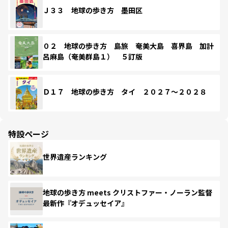
Ｊ３３ 地球の歩き方 墨田区
０２ 地球の歩き方 島旅 奄美大島 喜界島 加計
呂麻島（奄美群島１） ５訂版
Ｄ１７ 地球の歩き方 タイ ２０２７～２０２８
特設ページ
世界遺産ランキング
地球の歩き方 meets クリストファー・ノーラン監督
最新作『オデュッセイア』