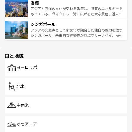
香港
とつ。フォーやバインミー、ベトナムコーヒーなどは、ぜ
の活気が交差している。北部ではチェンマイなどの山岳地
ひ現地で味わいたい。どの地域を訪れてもあたたかい人々
帯で自然と触れ合い、南部ではプーケットやクラビの美し
アジアと西洋の文化が交わる香港は、特有のエネルギーを
が旅行者を迎えてくれるので、きっと忘れられない旅にな
いビーチでリゾート気分を楽しむことができる。タイ料理
もっている。ヴィクトリア湾に広がる壮大な景色、近未来
るはずだ。 なお、新着のベトナム情報は
コンテンツ一覧
を
は世界的に有名で、屋台から高級レストランまで味覚を刺
的なアートスポット、そして歴史と現代が融合した町並
参照してほしい。
シンガポール
激する。気候は一年中温暖で、どの季節にも異なる楽しみ
み、どこを訪れても感動するはず。観光スポットが密集し
が待っている。親しみやすいタイの人々、仏教を中心とし
ており、効率よく見どころを回れるのも魅力。息をのむよ
アジアの交差点として多文化が融合した独自の魅力を放つ
た文化、そして多様な観光資源が、訪れる旅人を魅了し続
うな絶景から文化的な体験まで、香港を存分に楽しみ尽く
シンガポール。未来的な建築物が並ぶマリーナベイ、歴史
ける。 なお、新着のタイ情報は
コンテンツ一覧
を参照して
そう。 なお、新着の香港情報は
コンテンツ一覧
を参照して
と伝統を感じられるエスニックタウン、多数の緑豊かな公
ほしい。
ほしい。
園や自然保護区など、自然が調和した近代的な景観と文化
の多様性あふれるカラフルな町は、どこを歩いても新しい
国と地域
発見がある。さらに、治安のよさや充実した公共交通機関
も、旅行者にとっては魅力的なポイント。グルメも豊富
で、ホーカーズは地元の風情を楽しめる外せないスポット
ヨーロッパ
だ。訪れる人を飽きさせないシンガポールで、多様な魅力
を体感しよう。 なお、新着のシンガポール情報は
コンテン
ツ一覧
を参照してほしい。
北米
中南米
オセアニア