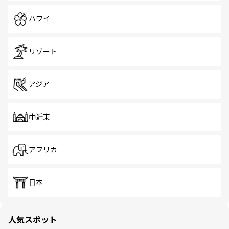
ハワイ
リゾート
アジア
中近東
アフリカ
日本
人気スポット