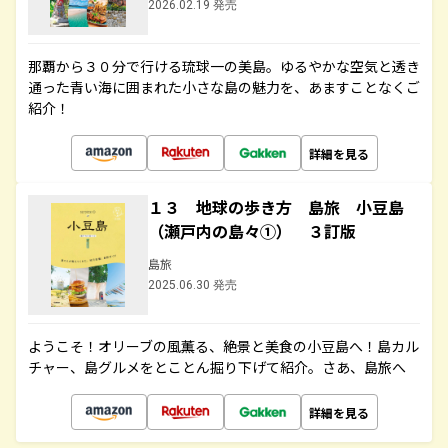
2026.02.19 発売
那覇から３０分で行ける琉球一の美島。ゆるやかな空気と透き
通った青い海に囲まれた小さな島の魅力を、あますことなくご
紹介！
詳細を見る
１３ 地球の歩き方 島旅 小豆島
（瀬戸内の島々①） ３訂版
島旅
2025.06.30 発売
ようこそ！オリーブの風薫る、絶景と美食の小豆島へ！島カル
チャー、島グルメをとことん掘り下げて紹介。さあ、島旅へ
詳細を見る