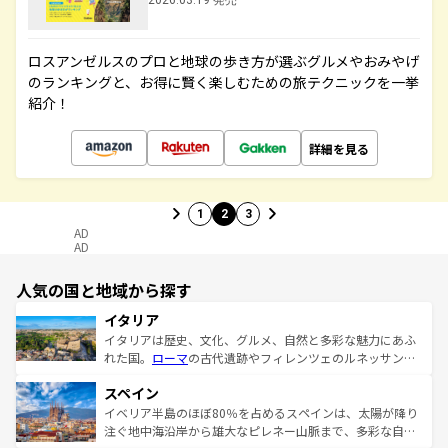
2026.03.19 発売
ロスアンゼルスのプロと地球の歩き方が選ぶグルメやおみやげ
のランキングと、お得に賢く楽しむための旅テクニックを一挙
紹介！
詳細を見る
1
2
3
AD
AD
人気の国と地域から探す
イタリア
イタリアは歴史、文化、グルメ、自然と多彩な魅力にあふ
れた国。
ローマ
の古代遺跡やフィレンツェのルネッサンス
美術、ヴェネツィアの運河など、歴史あるスポットはもち
スペイン
ろん、トスカーナの美しい田園風景やアマルフィ海岸の絶
景など、自然景観も見逃せない。観光の合間には、本場の
イベリア半島のほぼ80％を占めるスペインは、太陽が降り
ピザやパスタなど、絶品のイタリア料理を堪能することも
注ぐ地中海沿岸から雄大なピレネー山脈まで、多彩な自然
できる。朝目覚めてから夜眠るまで、すべての瞬間を楽し