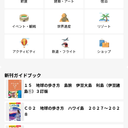
飲食
建築・アート
宿泊
イベント・観戦
世界遺産
リゾート
アクティビティ
鉄道・フライト
ショップ
新刊ガイドブック
１５ 地球の歩き方 島旅 伊豆大島 利島（伊豆諸
島①）３訂版
Ｃ０２ 地球の歩き方 ハワイ島 ２０２７～２０２
８