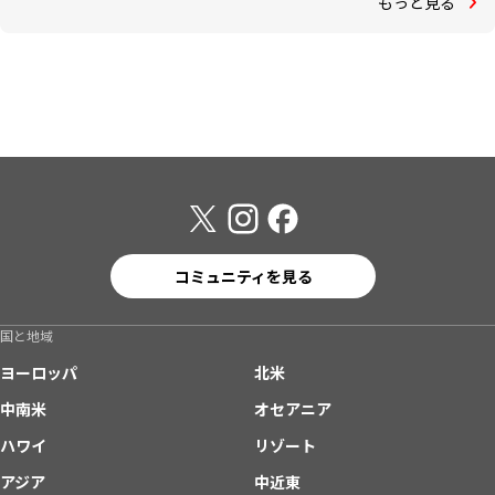
もっと見る
コミュニティを見る
国と地域
ヨーロッパ
北米
中南米
オセアニア
ハワイ
リゾート
アジア
中近東