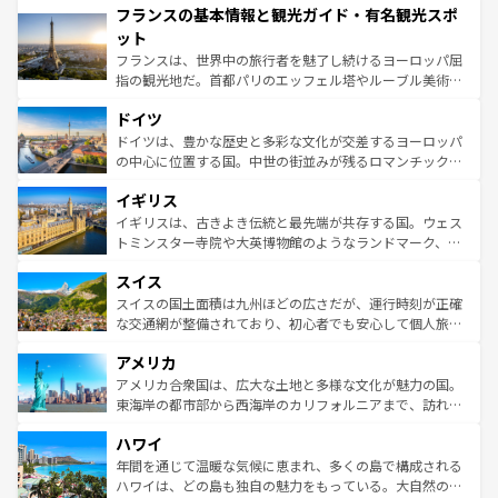
フランスの基本情報と観光ガイド・有名観光スポ
ませてくれるイタリアで、忘れられない旅をしてみよう！
文化が根付くこの国では、情熱的なフラメンコ、熱気あふ
なお、新着のイタリア情報は
コンテンツ一覧
を参照してほ
れる闘牛、そして美味しいタパスが生活の一部となってい
ット
しい。
る。首都マドリードの洗練された雰囲気や、バルセロナの
フランスは、世界中の旅行者を魅了し続けるヨーロッパ屈
アートに溢れた街角から、地方では古代ローマ遺跡や中世
指の観光地だ。首都パリのエッフェル塔やルーブル美術館
の城塞都市、穏やかなビーチリゾートまで多彩な表情を見
といった象徴的なスポットから、田舎町の古風な美しさま
せる。地方によって風土や気候が異なるスペインはその個
ドイツ
で、幅広い魅力が詰まっている。華麗な宮殿、歴史的な大
性で訪れる人を魅了する。 なお、新着のスペイン情報は
コ
聖堂、美しいビーチ、そして豊かな自然が、訪れる者を心
ドイツは、豊かな歴史と多彩な文化が交差するヨーロッパ
ンテンツ一覧
を参照してほしい。
から魅了する。また、フランスは美食の国としても知ら
の中心に位置する国。中世の街並みが残るロマンチック街
れ、フランス料理はユネスコ無形文化遺産にも登録されて
道から、未来を先取りするようなモダンな都市まで多様な
イギリス
いる。シャンパンの発祥地であるランス、プロヴァンスの
顔を持つこの国は、どこを歩いても飽きることがない。ベ
香り高いラベンダー畑など、多彩な楽しみ方が可能だ。さ
ルリンの文化的活気、バイエルン州のアルプスの絶景、そ
イギリスは、古きよき伝統と最先端が共存する国。ウェス
らに、パリ以外の地域にも魅力が溢れており、どの街角に
してライン川沿いのワイン畑といった風景は必見。ビール
トミンスター寺院や大英博物館のようなランドマーク、歴
も豊かな歴史と文化が息づいている。パリ以外の個性あふ
とソーセージを味わいながら地元の人と過ごす楽しい時間
史ある大学都市、美しい丘陵地帯や牧歌的な風景など、エ
れる地方に足を運ぶとそれぞれで全く異なる文化を体験で
スイス
は、お酒好きな人にはぜひ体験してほしい。 なお、新着の
リアごとに異なる魅力がある。また、優雅なアフタヌーン
きるだろう。 なお、新着のフランス情報は
コンテンツ一覧
ドイツ情報は
コンテンツ一覧
を参照してほしい。
ティー、ビール好きにはたまらない英国パブ、サッカー観
スイスの国土面積は九州ほどの広さだが、運行時刻が正確
を参照してほしい。
戦など、本場だからこそできる体験も豊富。イギリスを旅
な交通網が整備されており、初心者でも安心して個人旅行
して楽しみつくそう。 なお、新着のイギリス情報は
コンテ
を楽しめる。日本同様に時刻表どおりの旅が可能だ。中世
アメリカ
ンツ一覧
を参照してほしい。
の建物がそのまま残る町や、スイスならではのユニークな
博物館もあり、アルプス観光だけでなく町歩きも満喫する
アメリカ合衆国は、広大な土地と多様な文化が魅力の国。
ことができる。国民の所得が高いため物価も高いが、旅行
東海岸の都市部から西海岸のカリフォルニアまで、訪れる
者向けの交通パス提供のサービスもあり、うまく活用すれ
場所ごとに異なる風景と体験が待っている。ニューヨーク
ハワイ
ば市内交通費無料で観光を楽しむこともできる。 なお、新
のような巨大都市は、観光、ショッピング、エンターテイ
着のスイス情報は
コンテンツ一覧
を参照してほしい。
ンメントが詰まった刺激的なスポットだ。一方、アメリカ
年間を通じて温暖な気候に恵まれ、多くの島で構成される
西部には大自然が広がり、グランドキャニオンやイエロー
ハワイは、どの島も独自の魅力をもっている。大自然の神