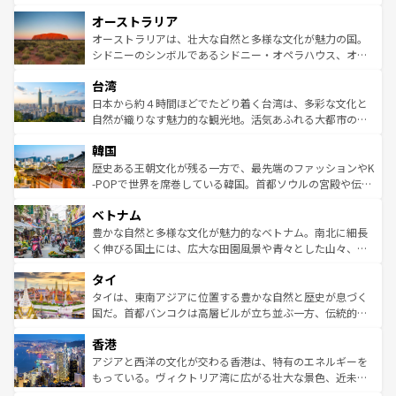
ストーン国立公園といった絶景が堪能できる。さらに、南
秘を感じたいなら、火山が生み出した壮大な景観を誇るハ
オーストラリア
部のニューオーリンズでは、音楽と美食が融合した独特の
ワイ島は見逃せない。また、定番の観光地といえばオアフ
文化が魅力。旅行者はアメリカの各地域で異なる魅力を楽
島だが、静かな自然を求めるならマウイ島やカウアイ島が
オーストラリアは、壮大な自然と多様な文化が魅力の国。
しみながら、その多様性と豊かな歴史を感じることができ
おすすめ。エメラルドグリーンに輝く海をはじめ、豊かな
シドニーのシンボルであるシドニー・オペラハウス、オー
るだろう。車でのロードトリップや列車の旅も、アメリカ
文化や歴史が息づいている。「アロハスピリット」と呼ば
ストラリア東海岸北部に広がる大サンゴ礁地帯グレートバ
ならではの贅沢な旅のスタイルだ。 なお、新着のアメリカ
台湾
れるおもてなしの心で訪れる人々を迎えてくれるハワイの
リアリーフや大陸中央部にそびえるウルル（エアーズロッ
情報は
コンテンツ一覧
を参照してほしい。
人々、おいしいローカルフードやハワイアンミュージッ
ク）、タスマニアの美しい原生林やケアンズの熱帯雨林な
日本から約４時間ほどでたどり着く台湾は、多彩な文化と
ク、伝統的なフラダンスなど、すべてがハワイの魅力を彩
ど、見どころがたくさん。また、カフェやワイン、オージ
自然が織りなす魅力的な観光地。活気あふれる大都市の台
っている。訪れるたびに新しい発見と感動が待っているハ
ービーフなどの食文化も豊かで、美味しいものであふれて
北やノスタルジックな町並みが人気な九份（ジォウフェ
ワイを、存分に味わってほしい。 なお、新着のハワイ情報
韓国
いる。アクティビティも充実しており、サーフィンやダイ
ン）、静ひつな山岳地帯である台湾東部など、都市の喧騒
は
コンテンツ一覧
を参照してほしい。
ビング、ハイキングなど、アウトドア好きにはたまらな
と山間の静けさが共存しており、訪れる人に新しい発見と
歴史ある王朝文化が残る一方で、最先端のファッションやK
い。オーストラリアの多彩な魅力を存分に味わいつくそ
驚きをもたらしてくれる。また、奥深い台湾の食文化も魅
-POPで世界を席巻している韓国。首都ソウルの宮殿や伝統
う。 なお、新着のオーストラリア情報は
コンテンツ一覧
を
力で、夜市などの屋台グルメから高級料理、ヘルシーで美
家屋が並ぶエリアでは韓国の歴史と文化に浸ることがで
参照してほしい。
ベトナム
容にもいいと評判のスイーツなど、バラエティ豊かな料理
き、地方に足を延ばせば四季折々の自然美を楽しむことが
が味わえる。 なお、新着の台湾情報は
コンテンツ一覧
を参
できる。そして、キムチや焼肉、絶品のストリートフード
豊かな自然と多様な文化が魅力的なベトナム。南北に細長
照してほしい。
まで、さまざまな韓国料理が待っている。夜には、韓国な
く伸びる国土には、広大な田園風景や青々とした山々、世
らではのナイトライフも堪能できる。あたたかいホスピタ
界遺産に登録された壮大な自然景観が点在し、都市部では
タイ
リティに包まれながら、韓国の多彩な魅力を心ゆくまで味
急速な発展と共に伝統が息づく。ハノイの古い町並みやホ
わってみてほしい。 なお、新着の韓国情報は
コンテンツ一
ーチミン市のフランス統治時代の建物も、独特の雰囲気を
タイは、東南アジアに位置する豊かな自然と歴史が息づく
覧
を参照してほしい。
醸し出している。また、バラエティの豊かさとおいしさで
国だ。首都バンコクは高層ビルが立ち並ぶ一方、伝統的な
世界中の食通を魅了してやまないベトナム料理も魅力のひ
寺院や市場がいたるところに点在し、古きよき文化と現代
香港
とつ。フォーやバインミー、ベトナムコーヒーなどは、ぜ
の活気が交差している。北部ではチェンマイなどの山岳地
ひ現地で味わいたい。どの地域を訪れてもあたたかい人々
帯で自然と触れ合い、南部ではプーケットやクラビの美し
アジアと西洋の文化が交わる香港は、特有のエネルギーを
が旅行者を迎えてくれるので、きっと忘れられない旅にな
いビーチでリゾート気分を楽しむことができる。タイ料理
もっている。ヴィクトリア湾に広がる壮大な景色、近未来
るはずだ。 なお、新着のベトナム情報は
コンテンツ一覧
を
は世界的に有名で、屋台から高級レストランまで味覚を刺
的なアートスポット、そして歴史と現代が融合した町並