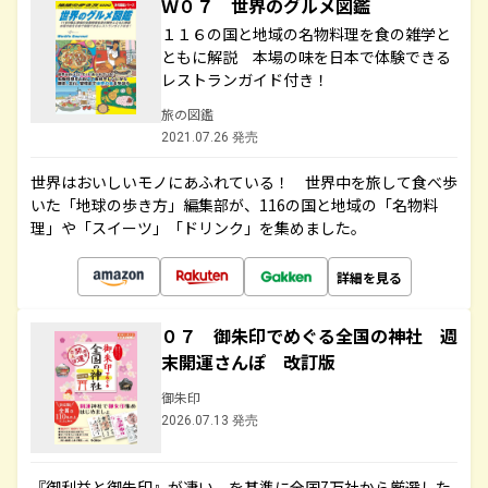
Ｗ０７ 世界のグルメ図鑑
１１６の国と地域の名物料理を食の雑学と
ともに解説 本場の味を日本で体験できる
レストランガイド付き！
旅の図鑑
2021.07.26 発売
世界はおいしいモノにあふれている！ 世界中を旅して食べ歩
いた「地球の歩き方」編集部が、116の国と地域の「名物料
理」や「スイーツ」「ドリンク」を集めました。
詳細を見る
０７ 御朱印でめぐる全国の神社 週
末開運さんぽ 改訂版
御朱印
2026.07.13 発売
『御利益と御朱印』が凄い、を基準に全国7万社から厳選した