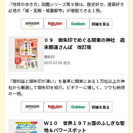
「地球の歩き方」図鑑シリーズ第９弾は、歴史好き、建築好き
必見の「城・宮殿・城塞都市」が堪能できる１冊。
詳細を見る
０９ 御朱印でめぐる関東の神社 週
末開運さんぽ 改訂版
御朱印
2025.02.06 発売
「御利益と御朱印が凄い」を基準に関東にある１万社以上の神
社から厳選して御朱印を紹介。ビギナーに優しく、ツウも納得
の一冊。
詳細を見る
Ｗ１０ 世界１９７ヵ国のふしぎな聖
地＆パワースポット