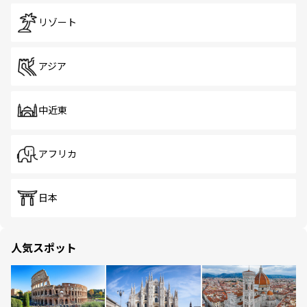
リゾート
アジア
中近東
アフリカ
日本
人気スポット