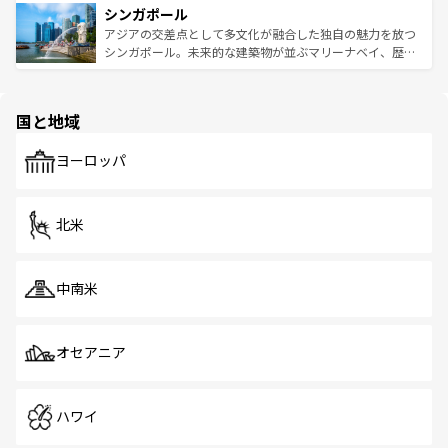
参照してほしい。
シンガポール
激する。気候は一年中温暖で、どの季節にも異なる楽しみ
み、どこを訪れても感動するはず。観光スポットが密集し
が待っている。親しみやすいタイの人々、仏教を中心とし
ており、効率よく見どころを回れるのも魅力。息をのむよ
アジアの交差点として多文化が融合した独自の魅力を放つ
た文化、そして多様な観光資源が、訪れる旅人を魅了し続
うな絶景から文化的な体験まで、香港を存分に楽しみ尽く
シンガポール。未来的な建築物が並ぶマリーナベイ、歴史
ける。 なお、新着のタイ情報は
コンテンツ一覧
を参照して
そう。 なお、新着の香港情報は
コンテンツ一覧
を参照して
と伝統を感じられるエスニックタウン、多数の緑豊かな公
ほしい。
ほしい。
園や自然保護区など、自然が調和した近代的な景観と文化
の多様性あふれるカラフルな町は、どこを歩いても新しい
国と地域
発見がある。さらに、治安のよさや充実した公共交通機関
も、旅行者にとっては魅力的なポイント。グルメも豊富
で、ホーカーズは地元の風情を楽しめる外せないスポット
ヨーロッパ
だ。訪れる人を飽きさせないシンガポールで、多様な魅力
を体感しよう。 なお、新着のシンガポール情報は
コンテン
ツ一覧
を参照してほしい。
北米
中南米
オセアニア
ハワイ