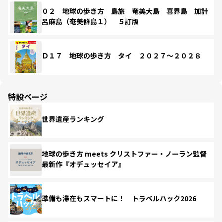
０２ 地球の歩き方 島旅 奄美大島 喜界島 加計
呂麻島（奄美群島１） ５訂版
Ｄ１７ 地球の歩き方 タイ ２０２７～２０２８
特設ページ
世界遺産ランキング
地球の歩き方 meets クリストファー・ノーラン監督
最新作『オデュッセイア』
準備も滞在もスマートに！ トラベルハック2026