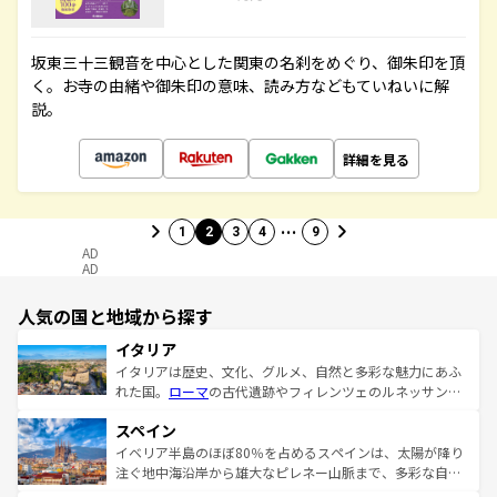
坂東三十三観音を中心とした関東の名刹をめぐり、御朱印を頂
く。お寺の由緒や御朱印の意味、読み方などもていねいに解
説。
詳細を見る
…
1
2
3
4
9
AD
AD
人気の国と地域から探す
イタリア
イタリアは歴史、文化、グルメ、自然と多彩な魅力にあふ
れた国。
ローマ
の古代遺跡やフィレンツェのルネッサンス
美術、ヴェネツィアの運河など、歴史あるスポットはもち
スペイン
ろん、トスカーナの美しい田園風景やアマルフィ海岸の絶
景など、自然景観も見逃せない。観光の合間には、本場の
イベリア半島のほぼ80％を占めるスペインは、太陽が降り
ピザやパスタなど、絶品のイタリア料理を堪能することも
注ぐ地中海沿岸から雄大なピレネー山脈まで、多彩な自然
できる。朝目覚めてから夜眠るまで、すべての瞬間を楽し
と文化が詰まったヨーロッパ屈指の旅行先だ。多様な地域