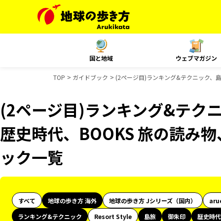
国と地域
ウェブマガジン
TOP
ガイドブック
(2ページ目)ランキング&テクニック、島
(2ページ目)ランキング&テク
歴史時代、BOOKS 旅の読み物、
ック一覧
すべて
地球の歩き方 海外
地球の歩き方 Jシリーズ（国内）
aru
ランキング&テクニック
Resort Style
島旅
御朱印
歴史時代