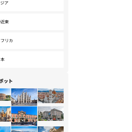
アジア
中近東
アフリカ
日本
ポット