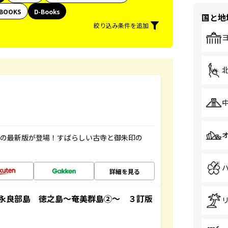
BOOKS
D-Books
国と地
絞り込み条件を追加
寺の最新版が登場！すばらしい古寺と御朱印の
詳細を見る
永良部島 徳之島～奄美群島②～ ３訂版