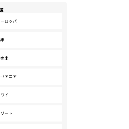
域
ヨーロッパ
北米
中南米
オセアニア
ハワイ
リゾート