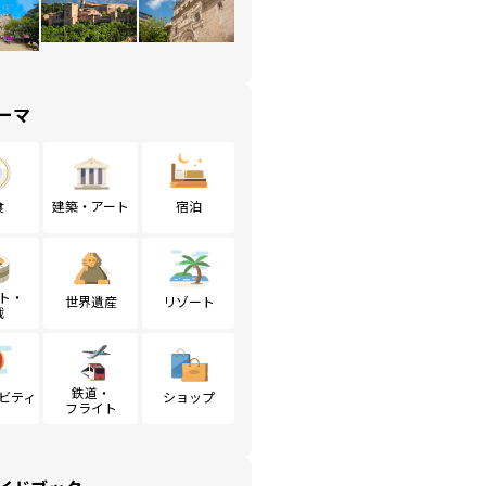
ーマ
食
建築・アート
宿泊
ト・
世界遺産
リゾート
戦
鉄道・
ビティ
ショップ
フライト