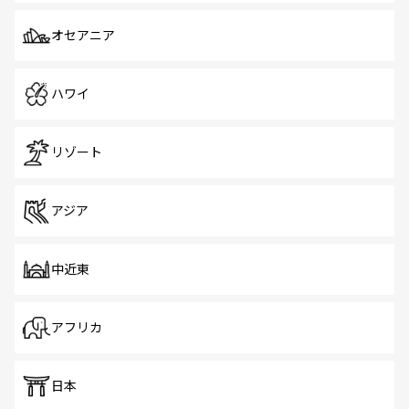
オセアニア
ハワイ
リゾート
アジア
中近東
アフリカ
日本