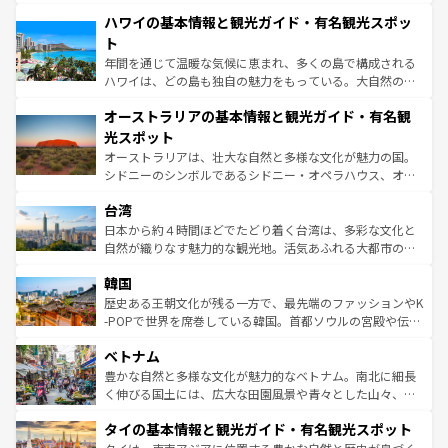
ば市内交通費無料で観光を楽しむこともできる。 なお、新
場所ごとに異なる風景と体験が待っている。ニューヨーク
着のスイス情報は
コンテンツ一覧
を参照してほしい。
ハワイの基本情報と観光ガイド・有名観光スポッ
のような巨大都市は、観光、ショッピング、エンターテイ
ンメントが詰まった刺激的なスポットだ。一方、アメリカ
ト
西部には大自然が広がり、グランドキャニオンやイエロー
年間を通じて温暖な気候に恵まれ、多くの島で構成される
ストーン国立公園といった絶景が堪能できる。さらに、南
ハワイは、どの島も独自の魅力をもっている。大自然の神
部のニューオーリンズでは、音楽と美食が融合した独特の
秘を感じたいなら、火山が生み出した壮大な景観を誇るハ
文化が魅力。旅行者はアメリカの各地域で異なる魅力を楽
オーストラリアの基本情報と観光ガイド・有名観
ワイ島は見逃せない。また、定番の観光地といえばオアフ
しみながら、その多様性と豊かな歴史を感じることができ
島だが、静かな自然を求めるならマウイ島やカウアイ島が
光スポット
るだろう。車でのロードトリップや列車の旅も、アメリカ
おすすめ。エメラルドグリーンに輝く海をはじめ、豊かな
オーストラリアは、壮大な自然と多様な文化が魅力の国。
ならではの贅沢な旅のスタイルだ。 なお、新着のアメリカ
文化や歴史が息づいている。「アロハスピリット」と呼ば
シドニーのシンボルであるシドニー・オペラハウス、オー
情報は
コンテンツ一覧
を参照してほしい。
れるおもてなしの心で訪れる人々を迎えてくれるハワイの
ストラリア東海岸北部に広がる大サンゴ礁地帯グレートバ
人々、おいしいローカルフードやハワイアンミュージッ
台湾
リアリーフや大陸中央部にそびえるウルル（エアーズロッ
ク、伝統的なフラダンスなど、すべてがハワイの魅力を彩
ク）、タスマニアの美しい原生林やケアンズの熱帯雨林な
日本から約４時間ほどでたどり着く台湾は、多彩な文化と
っている。訪れるたびに新しい発見と感動が待っているハ
ど、見どころがたくさん。また、カフェやワイン、オージ
自然が織りなす魅力的な観光地。活気あふれる大都市の台
ワイを、存分に味わってほしい。 なお、新着のハワイ情報
ービーフなどの食文化も豊かで、美味しいものであふれて
北やノスタルジックな町並みが人気な九份（ジォウフェ
は
コンテンツ一覧
を参照してほしい。
韓国
いる。アクティビティも充実しており、サーフィンやダイ
ン）、静ひつな山岳地帯である台湾東部など、都市の喧騒
ビング、ハイキングなど、アウトドア好きにはたまらな
と山間の静けさが共存しており、訪れる人に新しい発見と
歴史ある王朝文化が残る一方で、最先端のファッションやK
い。オーストラリアの多彩な魅力を存分に味わいつくそ
驚きをもたらしてくれる。また、奥深い台湾の食文化も魅
-POPで世界を席巻している韓国。首都ソウルの宮殿や伝統
う。 なお、新着のオーストラリア情報は
コンテンツ一覧
を
力で、夜市などの屋台グルメから高級料理、ヘルシーで美
家屋が並ぶエリアでは韓国の歴史と文化に浸ることがで
参照してほしい。
ベトナム
容にもいいと評判のスイーツなど、バラエティ豊かな料理
き、地方に足を延ばせば四季折々の自然美を楽しむことが
が味わえる。 なお、新着の台湾情報は
コンテンツ一覧
を参
できる。そして、キムチや焼肉、絶品のストリートフード
豊かな自然と多様な文化が魅力的なベトナム。南北に細長
照してほしい。
まで、さまざまな韓国料理が待っている。夜には、韓国な
く伸びる国土には、広大な田園風景や青々とした山々、世
らではのナイトライフも堪能できる。あたたかいホスピタ
界遺産に登録された壮大な自然景観が点在し、都市部では
タイの基本情報と観光ガイド・有名観光スポット
リティに包まれながら、韓国の多彩な魅力を心ゆくまで味
急速な発展と共に伝統が息づく。ハノイの古い町並みやホ
わってみてほしい。 なお、新着の韓国情報は
コンテンツ一
ーチミン市のフランス統治時代の建物も、独特の雰囲気を