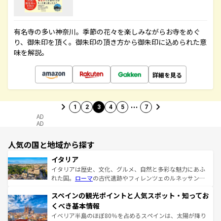
有名寺の多い神奈川。季節の花々を楽しみながらお寺をめぐ
り、御朱印を頂く。御朱印の頂き方から御朱印に込められた意
味を解説。
詳細を見る
…
1
2
3
4
5
7
AD
AD
人気の国と地域から探す
イタリア
イタリアは歴史、文化、グルメ、自然と多彩な魅力にあふ
れた国。
ローマ
の古代遺跡やフィレンツェのルネッサンス
美術、ヴェネツィアの運河など、歴史あるスポットはもち
スペインの観光ポイントと人気スポット・知ってお
ろん、トスカーナの美しい田園風景やアマルフィ海岸の絶
景など、自然景観も見逃せない。観光の合間には、本場の
くべき基本情報
ピザやパスタなど、絶品のイタリア料理を堪能することも
イベリア半島のほぼ80％を占めるスペインは、太陽が降り