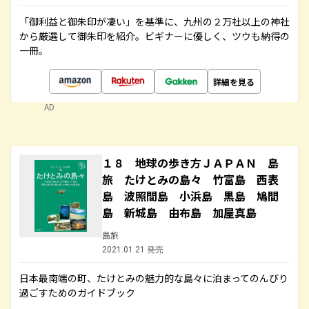
「御利益と御朱印が凄い」を基準に、九州の２万社以上の神社
から厳選して御朱印を紹介。ビギナーに優しく、ツウも納得の
一冊。
詳細を見る
AD
１８ 地球の歩き方ＪＡＰＡＮ 島
旅 たけとみの島々 竹富島 西表
島 波照間島 小浜島 黒島 鳩間
島 新城島 由布島 加屋真島
島旅
2021.01.21 発売
日本最南端の町、たけとみの魅力的な島々に泊まってのんびり
過ごすためのガイドブック