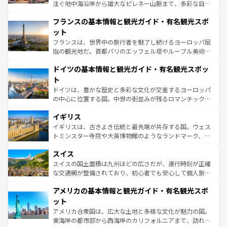
できる。朝目覚めてから夜眠るまで、すべての瞬間を楽し
注ぐ地中海沿岸から雄大なピレネー山脈まで、多彩な自然
ませてくれるイタリアで、忘れられない旅をしてみよう！
と文化が詰まったヨーロッパ屈指の旅行先だ。多様な地域
なお、新着のイタリア情報は
コンテンツ一覧
を参照してほ
フランスの基本情報と観光ガイド・有名観光スポ
文化が根付くこの国では、情熱的なフラメンコ、熱気あふ
しい。
れる闘牛、そして美味しいタパスが生活の一部となってい
ット
る。首都マドリードの洗練された雰囲気や、バルセロナの
フランスは、世界中の旅行者を魅了し続けるヨーロッパ屈
アートに溢れた街角から、地方では古代ローマ遺跡や中世
指の観光地だ。首都パリのエッフェル塔やルーブル美術館
の城塞都市、穏やかなビーチリゾートまで多彩な表情を見
といった象徴的なスポットから、田舎町の古風な美しさま
せる。地方によって風土や気候が異なるスペインはその個
ドイツの基本情報と観光ガイド・有名観光スポッ
で、幅広い魅力が詰まっている。華麗な宮殿、歴史的な大
性で訪れる人を魅了する。 なお、新着のスペイン情報は
コ
聖堂、美しいビーチ、そして豊かな自然が、訪れる者を心
ト
ンテンツ一覧
を参照してほしい。
から魅了する。また、フランスは美食の国としても知ら
ドイツは、豊かな歴史と多彩な文化が交差するヨーロッパ
れ、フランス料理はユネスコ無形文化遺産にも登録されて
の中心に位置する国。中世の街並みが残るロマンチック街
いる。シャンパンの発祥地であるランス、プロヴァンスの
道から、未来を先取りするようなモダンな都市まで多様な
香り高いラベンダー畑など、多彩な楽しみ方が可能だ。さ
イギリス
顔を持つこの国は、どこを歩いても飽きることがない。ベ
らに、パリ以外の地域にも魅力が溢れており、どの街角に
ルリンの文化的活気、バイエルン州のアルプスの絶景、そ
イギリスは、古きよき伝統と最先端が共存する国。ウェス
も豊かな歴史と文化が息づいている。パリ以外の個性あふ
してライン川沿いのワイン畑といった風景は必見。ビール
トミンスター寺院や大英博物館のようなランドマーク、歴
れる地方に足を運ぶとそれぞれで全く異なる文化を体験で
とソーセージを味わいながら地元の人と過ごす楽しい時間
史ある大学都市、美しい丘陵地帯や牧歌的な風景など、エ
きるだろう。 なお、新着のフランス情報は
コンテンツ一覧
スイス
は、お酒好きな人にはぜひ体験してほしい。 なお、新着の
リアごとに異なる魅力がある。また、優雅なアフタヌーン
を参照してほしい。
ドイツ情報は
コンテンツ一覧
を参照してほしい。
ティー、ビール好きにはたまらない英国パブ、サッカー観
スイスの国土面積は九州ほどの広さだが、運行時刻が正確
戦など、本場だからこそできる体験も豊富。イギリスを旅
な交通網が整備されており、初心者でも安心して個人旅行
して楽しみつくそう。 なお、新着のイギリス情報は
コンテ
を楽しめる。日本同様に時刻表どおりの旅が可能だ。中世
アメリカの基本情報と観光ガイド・有名観光スポ
ンツ一覧
を参照してほしい。
の建物がそのまま残る町や、スイスならではのユニークな
博物館もあり、アルプス観光だけでなく町歩きも満喫する
ット
ことができる。国民の所得が高いため物価も高いが、旅行
アメリカ合衆国は、広大な土地と多様な文化が魅力の国。
者向けの交通パス提供のサービスもあり、うまく活用すれ
東海岸の都市部から西海岸のカリフォルニアまで、訪れる