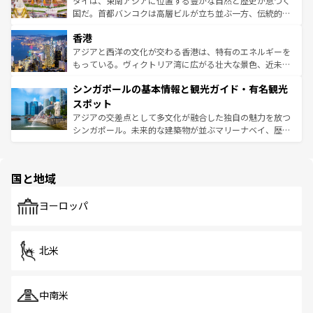
タイは、東南アジアに位置する豊かな自然と歴史が息づく
覧
を参照してほしい。
醸し出している。また、バラエティの豊かさとおいしさで
国だ。首都バンコクは高層ビルが立ち並ぶ一方、伝統的な
世界中の食通を魅了してやまないベトナム料理も魅力のひ
寺院や市場がいたるところに点在し、古きよき文化と現代
香港
とつ。フォーやバインミー、ベトナムコーヒーなどは、ぜ
の活気が交差している。北部ではチェンマイなどの山岳地
ひ現地で味わいたい。どの地域を訪れてもあたたかい人々
帯で自然と触れ合い、南部ではプーケットやクラビの美し
アジアと西洋の文化が交わる香港は、特有のエネルギーを
が旅行者を迎えてくれるので、きっと忘れられない旅にな
いビーチでリゾート気分を楽しむことができる。タイ料理
もっている。ヴィクトリア湾に広がる壮大な景色、近未来
るはずだ。 なお、新着のベトナム情報は
コンテンツ一覧
を
は世界的に有名で、屋台から高級レストランまで味覚を刺
的なアートスポット、そして歴史と現代が融合した町並
参照してほしい。
シンガポールの基本情報と観光ガイド・有名観光
激する。気候は一年中温暖で、どの季節にも異なる楽しみ
み、どこを訪れても感動するはず。観光スポットが密集し
が待っている。親しみやすいタイの人々、仏教を中心とし
ており、効率よく見どころを回れるのも魅力。息をのむよ
スポット
た文化、そして多様な観光資源が、訪れる旅人を魅了し続
うな絶景から文化的な体験まで、香港を存分に楽しみ尽く
アジアの交差点として多文化が融合した独自の魅力を放つ
ける。 なお、新着のタイ情報は
コンテンツ一覧
を参照して
そう。 なお、新着の香港情報は
コンテンツ一覧
を参照して
シンガポール。未来的な建築物が並ぶマリーナベイ、歴史
ほしい。
ほしい。
と伝統を感じられるエスニックタウン、多数の緑豊かな公
園や自然保護区など、自然が調和した近代的な景観と文化
の多様性あふれるカラフルな町は、どこを歩いても新しい
国と地域
発見がある。さらに、治安のよさや充実した公共交通機関
も、旅行者にとっては魅力的なポイント。グルメも豊富
で、ホーカーズは地元の風情を楽しめる外せないスポット
ヨーロッパ
だ。訪れる人を飽きさせないシンガポールで、多様な魅力
を体感しよう。 なお、新着のシンガポール情報は
コンテン
ツ一覧
を参照してほしい。
北米
中南米