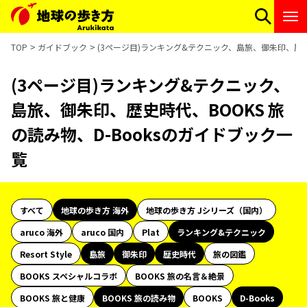
TOP
ガイドブック
(3ページ目)ランキング&テクニック、島旅、御朱印、歴史時
(3ページ目)ランキング&テクニック、
島旅、御朱印、歴史時代、BOOKS 旅
の読み物、D-Booksのガイドブック一
覧
すべて
地球の歩き方 海外
地球の歩き方 Jシリーズ（国内）
aruco 海外
aruco 国内
Plat
ランキング&テクニック
Resort Style
島旅
御朱印
歴史時代
旅の図鑑
BOOKS スペシャルコラボ
BOOKS 旅の名言＆絶景
BOOKS 旅と健康
BOOKS 旅の読み物
BOOKS
D-Books