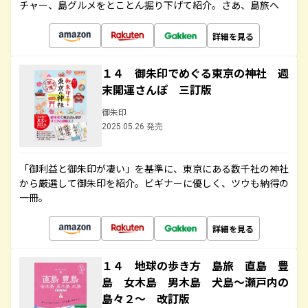
チャー、島グルメをとことん掘り下げて紹介。さあ、島旅へ
詳細を見る
１４ 御朱印でめぐる東京の神社 週
末開運さんぽ 三訂版
御朱印
2025.05.26 発売
「御利益と御朱印が凄い」を基準に、東京にある数千社の神社
から厳選して御朱印を紹介。ビギナーに優しく、ツウも納得の
一冊。
詳細を見る
１４ 地球の歩き方 島旅 直島 豊
島 女木島 男木島 犬島～瀬戸内の
島々２～ 改訂版