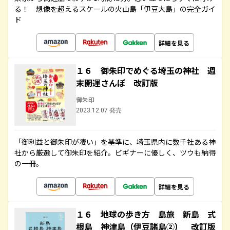
る！ 想像を超えるスケールの火山島「伊豆大島」の完全ガイ
ド
詳細を見る
１６ 御朱印でめぐる埼玉の神社 週
末開運さんぽ 改訂版
御朱印
2023.12.07 発売
「御利益と御朱印が凄い」を基準に、埼玉県内に数千社ある神
社から厳選して御朱印を紹介。ビギナーに優しく、ツウも納得
の一冊。
詳細を見る
１６ 地球の歩き方 島旅 新島 式
根島 神津島（伊豆諸島②） 改訂版