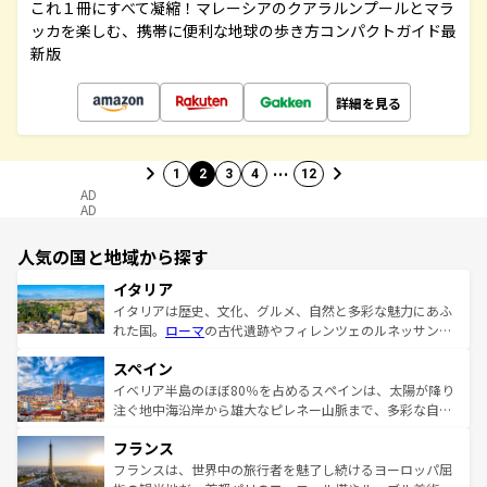
これ１冊にすべて凝縮！マレーシアのクアラルンプールとマラ
ッカを楽しむ、携帯に便利な地球の歩き方コンパクトガイド最
新版
詳細を見る
…
1
2
3
4
12
AD
AD
人気の国と地域から探す
イタリア
イタリアは歴史、文化、グルメ、自然と多彩な魅力にあふ
れた国。
ローマ
の古代遺跡やフィレンツェのルネッサンス
美術、ヴェネツィアの運河など、歴史あるスポットはもち
スペイン
ろん、トスカーナの美しい田園風景やアマルフィ海岸の絶
景など、自然景観も見逃せない。観光の合間には、本場の
イベリア半島のほぼ80％を占めるスペインは、太陽が降り
ピザやパスタなど、絶品のイタリア料理を堪能することも
注ぐ地中海沿岸から雄大なピレネー山脈まで、多彩な自然
できる。朝目覚めてから夜眠るまで、すべての瞬間を楽し
と文化が詰まったヨーロッパ屈指の旅行先だ。多様な地域
フランス
ませてくれるイタリアで、忘れられない旅をしてみよう！
文化が根付くこの国では、情熱的なフラメンコ、熱気あふ
なお、新着のイタリア情報は
コンテンツ一覧
を参照してほ
れる闘牛、そして美味しいタパスが生活の一部となってい
フランスは、世界中の旅行者を魅了し続けるヨーロッパ屈
しい。