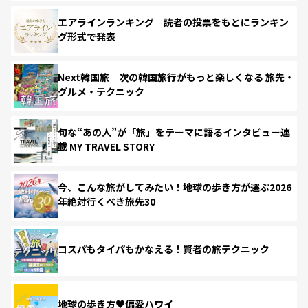
エアラインランキング 読者の投票をもとにランキン
グ形式で発表
Next韓国旅 次の韓国旅行がもっと楽しくなる 旅先・
グルメ・テクニック
旬な“あの人”が「旅」をテーマに語るインタビュー連
載 MY TRAVEL STORY
今、こんな旅がしてみたい！地球の歩き方が選ぶ2026
年絶対行くべき旅先30
コスパもタイパもかなえる！賢者の旅テクニック
地球の歩き方♥偏愛ハワイ