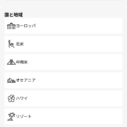
ほしい。
ほしい。
園や自然保護区など、自然が調和した近代的な景観と文化
の多様性あふれるカラフルな町は、どこを歩いても新しい
国と地域
発見がある。さらに、治安のよさや充実した公共交通機関
も、旅行者にとっては魅力的なポイント。グルメも豊富
で、ホーカーズは地元の風情を楽しめる外せないスポット
ヨーロッパ
だ。訪れる人を飽きさせないシンガポールで、多様な魅力
を体感しよう。 なお、新着のシンガポール情報は
コンテン
ツ一覧
を参照してほしい。
北米
中南米
オセアニア
ハワイ
リゾート