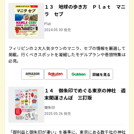
１３ 地球の歩き方 Ｐｌａｔ マニ
ラ セブ
Plat
2024.05.30 発売
フィリピンの２大人気タウンのマニラ、セブの情報を厳選して
掲載。行くべきスポットを凝縮したモデルプランや巻頭特集は
必見。
詳細を見る
１４ 御朱印でめぐる東京の神社 週
末開運さんぽ 三訂版
御朱印
2025.05.26 発売
「御利益と御朱印が凄い」を基準に、東京にある数千社の神社