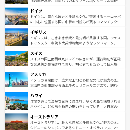
る。首都マドリードの洗練された雰囲気や、バルセロナの
指の観光地だ。首都パリのエッフェル塔やルーブル美術館
アートに溢れた街角から、地方では古代ローマ遺跡や中世
といった象徴的なスポットから、田舎町の古風な美しさま
ドイツ
の城塞都市、穏やかなビーチリゾートまで多彩な表情を見
で、幅広い魅力が詰まっている。華麗な宮殿、歴史的な大
せる。地方によって風土や気候が異なるスペインはその個
聖堂、美しいビーチ、そして豊かな自然が、訪れる者を心
ドイツは、豊かな歴史と多彩な文化が交差するヨーロッパ
性で訪れる人を魅了する。 なお、新着のスペイン情報は
コ
から魅了する。また、フランスは美食の国としても知ら
の中心に位置する国。中世の街並みが残るロマンチック街
ンテンツ一覧
を参照してほしい。
れ、フランス料理はユネスコ無形文化遺産にも登録されて
道から、未来を先取りするようなモダンな都市まで多様な
イギリス
いる。シャンパンの発祥地であるランス、プロヴァンスの
顔を持つこの国は、どこを歩いても飽きることがない。ベ
香り高いラベンダー畑など、多彩な楽しみ方が可能だ。さ
ルリンの文化的活気、バイエルン州のアルプスの絶景、そ
イギリスは、古きよき伝統と最先端が共存する国。ウェス
らに、パリ以外の地域にも魅力が溢れており、どの街角に
してライン川沿いのワイン畑といった風景は必見。ビール
トミンスター寺院や大英博物館のようなランドマーク、歴
も豊かな歴史と文化が息づいている。パリ以外の個性あふ
とソーセージを味わいながら地元の人と過ごす楽しい時間
史ある大学都市、美しい丘陵地帯や牧歌的な風景など、エ
れる地方に足を運ぶとそれぞれで全く異なる文化を体験で
スイス
は、お酒好きな人にはぜひ体験してほしい。 なお、新着の
リアごとに異なる魅力がある。また、優雅なアフタヌーン
きるだろう。 なお、新着のフランス情報は
コンテンツ一覧
ドイツ情報は
コンテンツ一覧
を参照してほしい。
ティー、ビール好きにはたまらない英国パブ、サッカー観
スイスの国土面積は九州ほどの広さだが、運行時刻が正確
を参照してほしい。
戦など、本場だからこそできる体験も豊富。イギリスを旅
な交通網が整備されており、初心者でも安心して個人旅行
して楽しみつくそう。 なお、新着のイギリス情報は
コンテ
を楽しめる。日本同様に時刻表どおりの旅が可能だ。中世
アメリカ
ンツ一覧
を参照してほしい。
の建物がそのまま残る町や、スイスならではのユニークな
博物館もあり、アルプス観光だけでなく町歩きも満喫する
アメリカ合衆国は、広大な土地と多様な文化が魅力の国。
ことができる。国民の所得が高いため物価も高いが、旅行
東海岸の都市部から西海岸のカリフォルニアまで、訪れる
者向けの交通パス提供のサービスもあり、うまく活用すれ
場所ごとに異なる風景と体験が待っている。ニューヨーク
ハワイ
ば市内交通費無料で観光を楽しむこともできる。 なお、新
のような巨大都市は、観光、ショッピング、エンターテイ
着のスイス情報は
コンテンツ一覧
を参照してほしい。
ンメントが詰まった刺激的なスポットだ。一方、アメリカ
年間を通じて温暖な気候に恵まれ、多くの島で構成される
西部には大自然が広がり、グランドキャニオンやイエロー
ハワイは、どの島も独自の魅力をもっている。大自然の神
ストーン国立公園といった絶景が堪能できる。さらに、南
秘を感じたいなら、火山が生み出した壮大な景観を誇るハ
オーストラリア
部のニューオーリンズでは、音楽と美食が融合した独特の
ワイ島は見逃せない。また、定番の観光地といえばオアフ
文化が魅力。旅行者はアメリカの各地域で異なる魅力を楽
島だが、静かな自然を求めるならマウイ島やカウアイ島が
オーストラリアは、壮大な自然と多様な文化が魅力の国。
しみながら、その多様性と豊かな歴史を感じることができ
おすすめ。エメラルドグリーンに輝く海をはじめ、豊かな
シドニーのシンボルであるシドニー・オペラハウス、オー