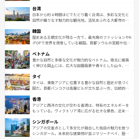
るだろう。車でのロードトリップや列車の旅も、アメリカ
文化や歴史が息づいている。「アロハスピリット」と呼ば
ストラリア東海岸北部に広がる大サンゴ礁地帯グレートバ
ならではの贅沢な旅のスタイルだ。 なお、新着のアメリカ
台湾
れるおもてなしの心で訪れる人々を迎えてくれるハワイの
リアリーフや大陸中央部にそびえるウルル（エアーズロッ
情報は
コンテンツ一覧
を参照してほしい。
人々、おいしいローカルフードやハワイアンミュージッ
ク）、タスマニアの美しい原生林やケアンズの熱帯雨林な
日本から約４時間ほどでたどり着く台湾は、多彩な文化と
ク、伝統的なフラダンスなど、すべてがハワイの魅力を彩
ど、見どころがたくさん。また、カフェやワイン、オージ
自然が織りなす魅力的な観光地。活気あふれる大都市の台
っている。訪れるたびに新しい発見と感動が待っているハ
ービーフなどの食文化も豊かで、美味しいものであふれて
北やノスタルジックな町並みが人気な九份（ジォウフェ
ワイを、存分に味わってほしい。 なお、新着のハワイ情報
韓国
いる。アクティビティも充実しており、サーフィンやダイ
ン）、静ひつな山岳地帯である台湾東部など、都市の喧騒
は
コンテンツ一覧
を参照してほしい。
ビング、ハイキングなど、アウトドア好きにはたまらな
と山間の静けさが共存しており、訪れる人に新しい発見と
歴史ある王朝文化が残る一方で、最先端のファッションやK
い。オーストラリアの多彩な魅力を存分に味わいつくそ
驚きをもたらしてくれる。また、奥深い台湾の食文化も魅
-POPで世界を席巻している韓国。首都ソウルの宮殿や伝統
う。 なお、新着のオーストラリア情報は
コンテンツ一覧
を
力で、夜市などの屋台グルメから高級料理、ヘルシーで美
家屋が並ぶエリアでは韓国の歴史と文化に浸ることがで
参照してほしい。
ベトナム
容にもいいと評判のスイーツなど、バラエティ豊かな料理
き、地方に足を延ばせば四季折々の自然美を楽しむことが
が味わえる。 なお、新着の台湾情報は
コンテンツ一覧
を参
できる。そして、キムチや焼肉、絶品のストリートフード
豊かな自然と多様な文化が魅力的なベトナム。南北に細長
照してほしい。
まで、さまざまな韓国料理が待っている。夜には、韓国な
く伸びる国土には、広大な田園風景や青々とした山々、世
らではのナイトライフも堪能できる。あたたかいホスピタ
界遺産に登録された壮大な自然景観が点在し、都市部では
タイ
リティに包まれながら、韓国の多彩な魅力を心ゆくまで味
急速な発展と共に伝統が息づく。ハノイの古い町並みやホ
わってみてほしい。 なお、新着の韓国情報は
コンテンツ一
ーチミン市のフランス統治時代の建物も、独特の雰囲気を
タイは、東南アジアに位置する豊かな自然と歴史が息づく
覧
を参照してほしい。
醸し出している。また、バラエティの豊かさとおいしさで
国だ。首都バンコクは高層ビルが立ち並ぶ一方、伝統的な
世界中の食通を魅了してやまないベトナム料理も魅力のひ
寺院や市場がいたるところに点在し、古きよき文化と現代
香港
とつ。フォーやバインミー、ベトナムコーヒーなどは、ぜ
の活気が交差している。北部ではチェンマイなどの山岳地
ひ現地で味わいたい。どの地域を訪れてもあたたかい人々
帯で自然と触れ合い、南部ではプーケットやクラビの美し
アジアと西洋の文化が交わる香港は、特有のエネルギーを
が旅行者を迎えてくれるので、きっと忘れられない旅にな
いビーチでリゾート気分を楽しむことができる。タイ料理
もっている。ヴィクトリア湾に広がる壮大な景色、近未来
るはずだ。 なお、新着のベトナム情報は
コンテンツ一覧
を
は世界的に有名で、屋台から高級レストランまで味覚を刺
的なアートスポット、そして歴史と現代が融合した町並
参照してほしい。
シンガポール
激する。気候は一年中温暖で、どの季節にも異なる楽しみ
み、どこを訪れても感動するはず。観光スポットが密集し
が待っている。親しみやすいタイの人々、仏教を中心とし
ており、効率よく見どころを回れるのも魅力。息をのむよ
アジアの交差点として多文化が融合した独自の魅力を放つ
た文化、そして多様な観光資源が、訪れる旅人を魅了し続
うな絶景から文化的な体験まで、香港を存分に楽しみ尽く
シンガポール。未来的な建築物が並ぶマリーナベイ、歴史
ける。 なお、新着のタイ情報は
コンテンツ一覧
を参照して
そう。 なお、新着の香港情報は
コンテンツ一覧
を参照して
と伝統を感じられるエスニックタウン、多数の緑豊かな公