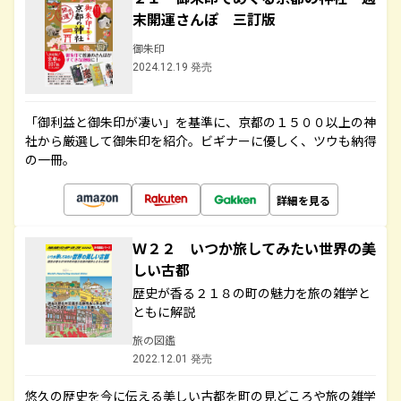
末開運さんぽ 三訂版
御朱印
2024.12.19 発売
「御利益と御朱印が凄い」を基準に、京都の１５００以上の神
社から厳選して御朱印を紹介。ビギナーに優しく、ツウも納得
の一冊。
詳細を見る
Ｗ２２ いつか旅してみたい世界の美
しい古都
歴史が香る２１８の町の魅力を旅の雑学と
ともに解説
旅の図鑑
2022.12.01 発売
悠久の歴史を今に伝える美しい古都を町の見どころや旅の雑学