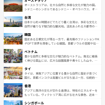
オーストラリア
部のニューオーリンズでは、音楽と美食が融合した独特の
ワイ島は見逃せない。また、定番の観光地といえばオアフ
文化が魅力。旅行者はアメリカの各地域で異なる魅力を楽
島だが、静かな自然を求めるならマウイ島やカウアイ島が
オーストラリアは、壮大な自然と多様な文化が魅力の国。
しみながら、その多様性と豊かな歴史を感じることができ
おすすめ。エメラルドグリーンに輝く海をはじめ、豊かな
シドニーのシンボルであるシドニー・オペラハウス、オー
るだろう。車でのロードトリップや列車の旅も、アメリカ
文化や歴史が息づいている。「アロハスピリット」と呼ば
ストラリア東海岸北部に広がる大サンゴ礁地帯グレートバ
ならではの贅沢な旅のスタイルだ。 なお、新着のアメリカ
台湾
れるおもてなしの心で訪れる人々を迎えてくれるハワイの
リアリーフや大陸中央部にそびえるウルル（エアーズロッ
情報は
コンテンツ一覧
を参照してほしい。
人々、おいしいローカルフードやハワイアンミュージッ
ク）、タスマニアの美しい原生林やケアンズの熱帯雨林な
日本から約４時間ほどでたどり着く台湾は、多彩な文化と
ク、伝統的なフラダンスなど、すべてがハワイの魅力を彩
ど、見どころがたくさん。また、カフェやワイン、オージ
自然が織りなす魅力的な観光地。活気あふれる大都市の台
っている。訪れるたびに新しい発見と感動が待っているハ
ービーフなどの食文化も豊かで、美味しいものであふれて
北やノスタルジックな町並みが人気な九份（ジォウフェ
ワイを、存分に味わってほしい。 なお、新着のハワイ情報
韓国
いる。アクティビティも充実しており、サーフィンやダイ
ン）、静ひつな山岳地帯である台湾東部など、都市の喧騒
は
コンテンツ一覧
を参照してほしい。
ビング、ハイキングなど、アウトドア好きにはたまらな
と山間の静けさが共存しており、訪れる人に新しい発見と
歴史ある王朝文化が残る一方で、最先端のファッションやK
い。オーストラリアの多彩な魅力を存分に味わいつくそ
驚きをもたらしてくれる。また、奥深い台湾の食文化も魅
-POPで世界を席巻している韓国。首都ソウルの宮殿や伝統
う。 なお、新着のオーストラリア情報は
コンテンツ一覧
を
力で、夜市などの屋台グルメから高級料理、ヘルシーで美
家屋が並ぶエリアでは韓国の歴史と文化に浸ることがで
参照してほしい。
ベトナム
容にもいいと評判のスイーツなど、バラエティ豊かな料理
き、地方に足を延ばせば四季折々の自然美を楽しむことが
が味わえる。 なお、新着の台湾情報は
コンテンツ一覧
を参
できる。そして、キムチや焼肉、絶品のストリートフード
豊かな自然と多様な文化が魅力的なベトナム。南北に細長
照してほしい。
まで、さまざまな韓国料理が待っている。夜には、韓国な
く伸びる国土には、広大な田園風景や青々とした山々、世
らではのナイトライフも堪能できる。あたたかいホスピタ
界遺産に登録された壮大な自然景観が点在し、都市部では
タイ
リティに包まれながら、韓国の多彩な魅力を心ゆくまで味
急速な発展と共に伝統が息づく。ハノイの古い町並みやホ
わってみてほしい。 なお、新着の韓国情報は
コンテンツ一
ーチミン市のフランス統治時代の建物も、独特の雰囲気を
タイは、東南アジアに位置する豊かな自然と歴史が息づく
覧
を参照してほしい。
醸し出している。また、バラエティの豊かさとおいしさで
国だ。首都バンコクは高層ビルが立ち並ぶ一方、伝統的な
世界中の食通を魅了してやまないベトナム料理も魅力のひ
寺院や市場がいたるところに点在し、古きよき文化と現代
香港
とつ。フォーやバインミー、ベトナムコーヒーなどは、ぜ
の活気が交差している。北部ではチェンマイなどの山岳地
ひ現地で味わいたい。どの地域を訪れてもあたたかい人々
帯で自然と触れ合い、南部ではプーケットやクラビの美し
アジアと西洋の文化が交わる香港は、特有のエネルギーを
が旅行者を迎えてくれるので、きっと忘れられない旅にな
いビーチでリゾート気分を楽しむことができる。タイ料理
もっている。ヴィクトリア湾に広がる壮大な景色、近未来
るはずだ。 なお、新着のベトナム情報は
コンテンツ一覧
を
は世界的に有名で、屋台から高級レストランまで味覚を刺
的なアートスポット、そして歴史と現代が融合した町並
参照してほしい。
シンガポール
激する。気候は一年中温暖で、どの季節にも異なる楽しみ
み、どこを訪れても感動するはず。観光スポットが密集し