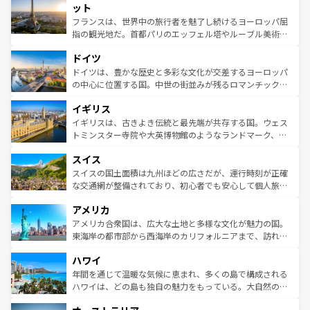
なお、新着のイタリア情報は
コンテンツ一覧
を参照してほ
れる闘牛、そして美味しいタパスが生活の一部となってい
ット
しい。
る。首都マドリードの洗練された雰囲気や、バルセロナの
フランスは、世界中の旅行者を魅了し続けるヨーロッパ屈
アートに溢れた街角から、地方では古代ローマ遺跡や中世
指の観光地だ。首都パリのエッフェル塔やルーブル美術館
の城塞都市、穏やかなビーチリゾートまで多彩な表情を見
といった象徴的なスポットから、田舎町の古風な美しさま
せる。地方によって風土や気候が異なるスペインはその個
ドイツ
で、幅広い魅力が詰まっている。華麗な宮殿、歴史的な大
性で訪れる人を魅了する。 なお、新着のスペイン情報は
コ
聖堂、美しいビーチ、そして豊かな自然が、訪れる者を心
ドイツは、豊かな歴史と多彩な文化が交差するヨーロッパ
ンテンツ一覧
を参照してほしい。
から魅了する。また、フランスは美食の国としても知ら
の中心に位置する国。中世の街並みが残るロマンチック街
れ、フランス料理はユネスコ無形文化遺産にも登録されて
道から、未来を先取りするようなモダンな都市まで多様な
イギリス
いる。シャンパンの発祥地であるランス、プロヴァンスの
顔を持つこの国は、どこを歩いても飽きることがない。ベ
香り高いラベンダー畑など、多彩な楽しみ方が可能だ。さ
ルリンの文化的活気、バイエルン州のアルプスの絶景、そ
イギリスは、古きよき伝統と最先端が共存する国。ウェス
らに、パリ以外の地域にも魅力が溢れており、どの街角に
してライン川沿いのワイン畑といった風景は必見。ビール
トミンスター寺院や大英博物館のようなランドマーク、歴
も豊かな歴史と文化が息づいている。パリ以外の個性あふ
とソーセージを味わいながら地元の人と過ごす楽しい時間
史ある大学都市、美しい丘陵地帯や牧歌的な風景など、エ
れる地方に足を運ぶとそれぞれで全く異なる文化を体験で
スイス
は、お酒好きな人にはぜひ体験してほしい。 なお、新着の
リアごとに異なる魅力がある。また、優雅なアフタヌーン
きるだろう。 なお、新着のフランス情報は
コンテンツ一覧
ドイツ情報は
コンテンツ一覧
を参照してほしい。
ティー、ビール好きにはたまらない英国パブ、サッカー観
スイスの国土面積は九州ほどの広さだが、運行時刻が正確
を参照してほしい。
戦など、本場だからこそできる体験も豊富。イギリスを旅
な交通網が整備されており、初心者でも安心して個人旅行
して楽しみつくそう。 なお、新着のイギリス情報は
コンテ
を楽しめる。日本同様に時刻表どおりの旅が可能だ。中世
アメリカ
ンツ一覧
を参照してほしい。
の建物がそのまま残る町や、スイスならではのユニークな
博物館もあり、アルプス観光だけでなく町歩きも満喫する
アメリカ合衆国は、広大な土地と多様な文化が魅力の国。
ことができる。国民の所得が高いため物価も高いが、旅行
東海岸の都市部から西海岸のカリフォルニアまで、訪れる
者向けの交通パス提供のサービスもあり、うまく活用すれ
場所ごとに異なる風景と体験が待っている。ニューヨーク
ハワイ
ば市内交通費無料で観光を楽しむこともできる。 なお、新
のような巨大都市は、観光、ショッピング、エンターテイ
着のスイス情報は
コンテンツ一覧
を参照してほしい。
ンメントが詰まった刺激的なスポットだ。一方、アメリカ
年間を通じて温暖な気候に恵まれ、多くの島で構成される
西部には大自然が広がり、グランドキャニオンやイエロー
ハワイは、どの島も独自の魅力をもっている。大自然の神
ストーン国立公園といった絶景が堪能できる。さらに、南
秘を感じたいなら、火山が生み出した壮大な景観を誇るハ