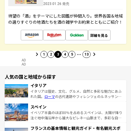
2023.01.26 発売
待望の「酒」をテーマにした図鑑が仲間入り。世界各国＆地域
の選りすぐりの地酒たちを酒の雑学やお約束とともにご紹介！
詳細を見る
…
1
2
3
4
5
13
AD
AD
人気の国と地域から探す
イタリア
イタリアは歴史、文化、グルメ、自然と多彩な魅力にあふ
れた国。
ローマ
の古代遺跡やフィレンツェのルネッサンス
美術、ヴェネツィアの運河など、歴史あるスポットはもち
スペイン
ろん、トスカーナの美しい田園風景やアマルフィ海岸の絶
景など、自然景観も見逃せない。観光の合間には、本場の
イベリア半島のほぼ80％を占めるスペインは、太陽が降り
ピザやパスタなど、絶品のイタリア料理を堪能することも
注ぐ地中海沿岸から雄大なピレネー山脈まで、多彩な自然
できる。朝目覚めてから夜眠るまで、すべての瞬間を楽し
と文化が詰まったヨーロッパ屈指の旅行先だ。多様な地域
フランスの基本情報と観光ガイド・有名観光スポ
ませてくれるイタリアで、忘れられない旅をしてみよう！
文化が根付くこの国では、情熱的なフラメンコ、熱気あふ