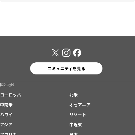
コミュニティを見る
国と地域
ヨーロッパ
北米
中南米
オセアニア
ハワイ
リゾート
アジア
中近東
アフリカ
日本