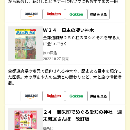
から厳選し、紹介したビギナーにもツウにもおすすめの一冊。
詳細を見る
Ｗ２４ 日本の凄い神木
全都道府県２５０柱のヌシとそれを守る人
に会いに行く
旅の図鑑
2022.10.27 発売
全都道府県の地元で信仰される神木や、歴史ある巨木を紹介し
た図鑑。木の歴史や人の生活との関わりなど、木と旅の情報満
載。
詳細を見る
２４ 御朱印でめぐる愛知の神社 週
末開運さんぽ 改訂版
御朱印