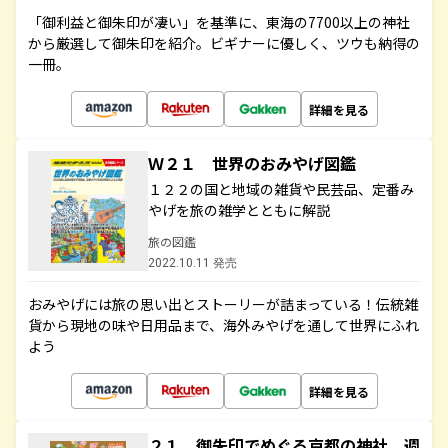
「御利益と御朱印が凄い」を基準に、東海の7700以上の神社
から厳選して御朱印を紹介。ビギナーに優しく、ツウも納得の
一冊。
詳細を見る
Ｗ２１ 世界のおみやげ図鑑
１２２の国と地域の雑貨や民芸品、定番み
やげを旅の雑学とともに解説
旅の図鑑
2022.10.11 発売
おみやげには旅の思い出とストーリーが詰まっている！伝統雑
貨から現地の味や日用品まで、海外みやげを通して世界にふれ
よう
詳細を見る
２１ 御朱印でめぐる京都の神社 週