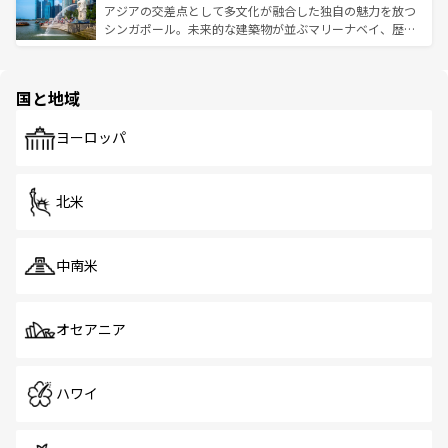
が待っている。親しみやすいタイの人々、仏教を中心とし
ており、効率よく見どころを回れるのも魅力。息をのむよ
アジアの交差点として多文化が融合した独自の魅力を放つ
た文化、そして多様な観光資源が、訪れる旅人を魅了し続
うな絶景から文化的な体験まで、香港を存分に楽しみ尽く
シンガポール。未来的な建築物が並ぶマリーナベイ、歴史
ける。 なお、新着のタイ情報は
コンテンツ一覧
を参照して
そう。 なお、新着の香港情報は
コンテンツ一覧
を参照して
と伝統を感じられるエスニックタウン、多数の緑豊かな公
ほしい。
ほしい。
園や自然保護区など、自然が調和した近代的な景観と文化
の多様性あふれるカラフルな町は、どこを歩いても新しい
国と地域
発見がある。さらに、治安のよさや充実した公共交通機関
も、旅行者にとっては魅力的なポイント。グルメも豊富
で、ホーカーズは地元の風情を楽しめる外せないスポット
ヨーロッパ
だ。訪れる人を飽きさせないシンガポールで、多様な魅力
を体感しよう。 なお、新着のシンガポール情報は
コンテン
ツ一覧
を参照してほしい。
北米
中南米
オセアニア
ハワイ