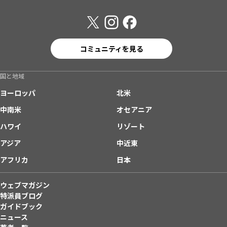
コミュニティを見る
国と地域
ヨーロッパ
北米
中南米
オセアニア
ハワイ
リゾート
アジア
中近東
アフリカ
日本
ウェブマガジン
特派員ブログ
ガイドブック
ニュース