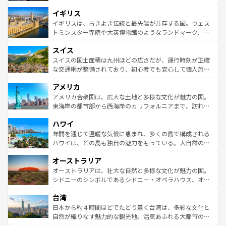
れ、フランス料理はユネスコ無形文化遺産にも登録されて
道から、未来を先取りするようなモダンな都市まで多様な
イギリス
いる。シャンパンの発祥地であるランス、プロヴァンスの
顔を持つこの国は、どこを歩いても飽きることがない。ベ
香り高いラベンダー畑など、多彩な楽しみ方が可能だ。さ
ルリンの文化的活気、バイエルン州のアルプスの絶景、そ
イギリスは、古きよき伝統と最先端が共存する国。ウェス
らに、パリ以外の地域にも魅力が溢れており、どの街角に
してライン川沿いのワイン畑といった風景は必見。ビール
トミンスター寺院や大英博物館のようなランドマーク、歴
も豊かな歴史と文化が息づいている。パリ以外の個性あふ
とソーセージを味わいながら地元の人と過ごす楽しい時間
史ある大学都市、美しい丘陵地帯や牧歌的な風景など、エ
れる地方に足を運ぶとそれぞれで全く異なる文化を体験で
スイス
は、お酒好きな人にはぜひ体験してほしい。 なお、新着の
リアごとに異なる魅力がある。また、優雅なアフタヌーン
きるだろう。 なお、新着のフランス情報は
コンテンツ一覧
ドイツ情報は
コンテンツ一覧
を参照してほしい。
ティー、ビール好きにはたまらない英国パブ、サッカー観
スイスの国土面積は九州ほどの広さだが、運行時刻が正確
を参照してほしい。
戦など、本場だからこそできる体験も豊富。イギリスを旅
な交通網が整備されており、初心者でも安心して個人旅行
して楽しみつくそう。 なお、新着のイギリス情報は
コンテ
を楽しめる。日本同様に時刻表どおりの旅が可能だ。中世
アメリカ
ンツ一覧
を参照してほしい。
の建物がそのまま残る町や、スイスならではのユニークな
博物館もあり、アルプス観光だけでなく町歩きも満喫する
アメリカ合衆国は、広大な土地と多様な文化が魅力の国。
ことができる。国民の所得が高いため物価も高いが、旅行
東海岸の都市部から西海岸のカリフォルニアまで、訪れる
者向けの交通パス提供のサービスもあり、うまく活用すれ
場所ごとに異なる風景と体験が待っている。ニューヨーク
ハワイ
ば市内交通費無料で観光を楽しむこともできる。 なお、新
のような巨大都市は、観光、ショッピング、エンターテイ
着のスイス情報は
コンテンツ一覧
を参照してほしい。
ンメントが詰まった刺激的なスポットだ。一方、アメリカ
年間を通じて温暖な気候に恵まれ、多くの島で構成される
西部には大自然が広がり、グランドキャニオンやイエロー
ハワイは、どの島も独自の魅力をもっている。大自然の神
ストーン国立公園といった絶景が堪能できる。さらに、南
秘を感じたいなら、火山が生み出した壮大な景観を誇るハ
オーストラリア
部のニューオーリンズでは、音楽と美食が融合した独特の
ワイ島は見逃せない。また、定番の観光地といえばオアフ
文化が魅力。旅行者はアメリカの各地域で異なる魅力を楽
島だが、静かな自然を求めるならマウイ島やカウアイ島が
オーストラリアは、壮大な自然と多様な文化が魅力の国。
しみながら、その多様性と豊かな歴史を感じることができ
おすすめ。エメラルドグリーンに輝く海をはじめ、豊かな
シドニーのシンボルであるシドニー・オペラハウス、オー
るだろう。車でのロードトリップや列車の旅も、アメリカ
文化や歴史が息づいている。「アロハスピリット」と呼ば
ストラリア東海岸北部に広がる大サンゴ礁地帯グレートバ
ならではの贅沢な旅のスタイルだ。 なお、新着のアメリカ
台湾
れるおもてなしの心で訪れる人々を迎えてくれるハワイの
リアリーフや大陸中央部にそびえるウルル（エアーズロッ
情報は
コンテンツ一覧
を参照してほしい。
人々、おいしいローカルフードやハワイアンミュージッ
ク）、タスマニアの美しい原生林やケアンズの熱帯雨林な
日本から約４時間ほどでたどり着く台湾は、多彩な文化と
ク、伝統的なフラダンスなど、すべてがハワイの魅力を彩
ど、見どころがたくさん。また、カフェやワイン、オージ
自然が織りなす魅力的な観光地。活気あふれる大都市の台
っている。訪れるたびに新しい発見と感動が待っているハ
ービーフなどの食文化も豊かで、美味しいものであふれて
北やノスタルジックな町並みが人気な九份（ジォウフェ