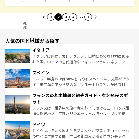
…
1
2
3
4
7
AD
AD
人気の国と地域から探す
イタリア
イタリアは歴史、文化、グルメ、自然と多彩な魅力にあふ
れた国。
ローマ
の古代遺跡やフィレンツェのルネッサンス
美術、ヴェネツィアの運河など、歴史あるスポットはもち
スペイン
ろん、トスカーナの美しい田園風景やアマルフィ海岸の絶
景など、自然景観も見逃せない。観光の合間には、本場の
イベリア半島のほぼ80％を占めるスペインは、太陽が降り
ピザやパスタなど、絶品のイタリア料理を堪能することも
注ぐ地中海沿岸から雄大なピレネー山脈まで、多彩な自然
できる。朝目覚めてから夜眠るまで、すべての瞬間を楽し
と文化が詰まったヨーロッパ屈指の旅行先だ。多様な地域
フランスの基本情報と観光ガイド・有名観光スポ
ませてくれるイタリアで、忘れられない旅をしてみよう！
文化が根付くこの国では、情熱的なフラメンコ、熱気あふ
なお、新着のイタリア情報は
コンテンツ一覧
を参照してほ
れる闘牛、そして美味しいタパスが生活の一部となってい
ット
しい。
る。首都マドリードの洗練された雰囲気や、バルセロナの
フランスは、世界中の旅行者を魅了し続けるヨーロッパ屈
アートに溢れた街角から、地方では古代ローマ遺跡や中世
指の観光地だ。首都パリのエッフェル塔やルーブル美術館
の城塞都市、穏やかなビーチリゾートまで多彩な表情を見
といった象徴的なスポットから、田舎町の古風な美しさま
せる。地方によって風土や気候が異なるスペインはその個
ドイツ
で、幅広い魅力が詰まっている。華麗な宮殿、歴史的な大
性で訪れる人を魅了する。 なお、新着のスペイン情報は
コ
聖堂、美しいビーチ、そして豊かな自然が、訪れる者を心
ドイツは、豊かな歴史と多彩な文化が交差するヨーロッパ
ンテンツ一覧
を参照してほしい。
から魅了する。また、フランスは美食の国としても知ら
の中心に位置する国。中世の街並みが残るロマンチック街