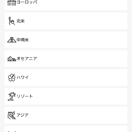
で、ホーカーズは地元の風情を楽しめる外せないスポット
ヨーロッパ
だ。訪れる人を飽きさせないシンガポールで、多様な魅力
を体感しよう。 なお、新着のシンガポール情報は
コンテン
ツ一覧
を参照してほしい。
北米
中南米
オセアニア
ハワイ
リゾート
アジア