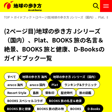
TOP
ガイドブック
(2ページ目)地球の歩き方 Jシリーズ（国内）、Plat、BO
(2ページ目)地球の歩き方 Jシリーズ
（国内）、Plat、BOOKS 旅の名言＆
絶景、BOOKS 旅と健康、D-Booksの
ガイドブック一覧
すべて
地球の歩き方 海外
地球の歩き方 Jシリーズ（国内）
aruco 海外
aruco 国内
Plat
ランキング&テクニック
Resort Style
島旅
御朱印
歴史時代
旅の図鑑
BOOKS スペシャルコラボ
BOOKS 旅の名言＆絶景
BOOKS 旅と健康
BOOKS 旅の読み物
BOOKS
D-Books