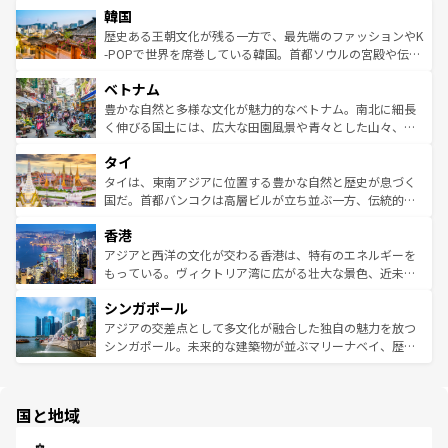
ワイを、存分に味わってほしい。 なお、新着のハワイ情報
韓国
いる。アクティビティも充実しており、サーフィンやダイ
ン）、静ひつな山岳地帯である台湾東部など、都市の喧騒
は
コンテンツ一覧
を参照してほしい。
ビング、ハイキングなど、アウトドア好きにはたまらな
と山間の静けさが共存しており、訪れる人に新しい発見と
歴史ある王朝文化が残る一方で、最先端のファッションやK
い。オーストラリアの多彩な魅力を存分に味わいつくそ
驚きをもたらしてくれる。また、奥深い台湾の食文化も魅
-POPで世界を席巻している韓国。首都ソウルの宮殿や伝統
う。 なお、新着のオーストラリア情報は
コンテンツ一覧
を
力で、夜市などの屋台グルメから高級料理、ヘルシーで美
家屋が並ぶエリアでは韓国の歴史と文化に浸ることがで
参照してほしい。
ベトナム
容にもいいと評判のスイーツなど、バラエティ豊かな料理
き、地方に足を延ばせば四季折々の自然美を楽しむことが
が味わえる。 なお、新着の台湾情報は
コンテンツ一覧
を参
できる。そして、キムチや焼肉、絶品のストリートフード
豊かな自然と多様な文化が魅力的なベトナム。南北に細長
照してほしい。
まで、さまざまな韓国料理が待っている。夜には、韓国な
く伸びる国土には、広大な田園風景や青々とした山々、世
らではのナイトライフも堪能できる。あたたかいホスピタ
界遺産に登録された壮大な自然景観が点在し、都市部では
タイ
リティに包まれながら、韓国の多彩な魅力を心ゆくまで味
急速な発展と共に伝統が息づく。ハノイの古い町並みやホ
わってみてほしい。 なお、新着の韓国情報は
コンテンツ一
ーチミン市のフランス統治時代の建物も、独特の雰囲気を
タイは、東南アジアに位置する豊かな自然と歴史が息づく
覧
を参照してほしい。
醸し出している。また、バラエティの豊かさとおいしさで
国だ。首都バンコクは高層ビルが立ち並ぶ一方、伝統的な
世界中の食通を魅了してやまないベトナム料理も魅力のひ
寺院や市場がいたるところに点在し、古きよき文化と現代
香港
とつ。フォーやバインミー、ベトナムコーヒーなどは、ぜ
の活気が交差している。北部ではチェンマイなどの山岳地
ひ現地で味わいたい。どの地域を訪れてもあたたかい人々
帯で自然と触れ合い、南部ではプーケットやクラビの美し
アジアと西洋の文化が交わる香港は、特有のエネルギーを
が旅行者を迎えてくれるので、きっと忘れられない旅にな
いビーチでリゾート気分を楽しむことができる。タイ料理
もっている。ヴィクトリア湾に広がる壮大な景色、近未来
るはずだ。 なお、新着のベトナム情報は
コンテンツ一覧
を
は世界的に有名で、屋台から高級レストランまで味覚を刺
的なアートスポット、そして歴史と現代が融合した町並
参照してほしい。
シンガポール
激する。気候は一年中温暖で、どの季節にも異なる楽しみ
み、どこを訪れても感動するはず。観光スポットが密集し
が待っている。親しみやすいタイの人々、仏教を中心とし
ており、効率よく見どころを回れるのも魅力。息をのむよ
アジアの交差点として多文化が融合した独自の魅力を放つ
た文化、そして多様な観光資源が、訪れる旅人を魅了し続
うな絶景から文化的な体験まで、香港を存分に楽しみ尽く
シンガポール。未来的な建築物が並ぶマリーナベイ、歴史
ける。 なお、新着のタイ情報は
コンテンツ一覧
を参照して
そう。 なお、新着の香港情報は
コンテンツ一覧
を参照して
と伝統を感じられるエスニックタウン、多数の緑豊かな公
ほしい。
ほしい。
園や自然保護区など、自然が調和した近代的な景観と文化
の多様性あふれるカラフルな町は、どこを歩いても新しい
国と地域
発見がある。さらに、治安のよさや充実した公共交通機関
も、旅行者にとっては魅力的なポイント。グルメも豊富