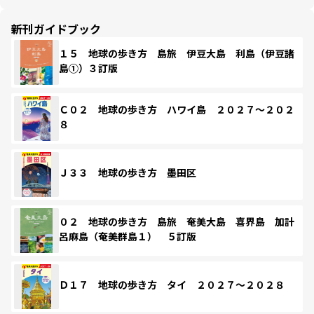
新刊ガイドブック
１５ 地球の歩き方 島旅 伊豆大島 利島（伊豆諸
島①）３訂版
Ｃ０２ 地球の歩き方 ハワイ島 ２０２７～２０２
８
Ｊ３３ 地球の歩き方 墨田区
０２ 地球の歩き方 島旅 奄美大島 喜界島 加計
呂麻島（奄美群島１） ５訂版
Ｄ１７ 地球の歩き方 タイ ２０２７～２０２８