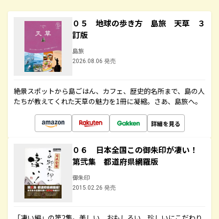
０５ 地球の歩き方 島旅 天草 ３
訂版
島旅
2026.08.06 発売
絶景スポットから島ごはん、カフェ、歴史的名所まで、島の人
たちが教えてくれた天草の魅力を1冊に凝縮。さあ、島旅へ。
詳細を見る
０６ 日本全国この御朱印が凄い！
第弐集 都道府県網羅版
御朱印
2015.02.26 発売
「凄い編」の第2集。美しい、おもしろい、珍しいにこだわり