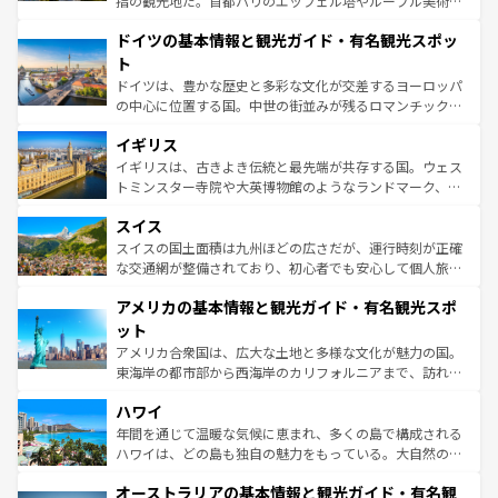
指の観光地だ。首都パリのエッフェル塔やルーブル美術館
の城塞都市、穏やかなビーチリゾートまで多彩な表情を見
といった象徴的なスポットから、田舎町の古風な美しさま
せる。地方によって風土や気候が異なるスペインはその個
ドイツの基本情報と観光ガイド・有名観光スポッ
で、幅広い魅力が詰まっている。華麗な宮殿、歴史的な大
性で訪れる人を魅了する。 なお、新着のスペイン情報は
コ
聖堂、美しいビーチ、そして豊かな自然が、訪れる者を心
ト
ンテンツ一覧
を参照してほしい。
から魅了する。また、フランスは美食の国としても知ら
ドイツは、豊かな歴史と多彩な文化が交差するヨーロッパ
れ、フランス料理はユネスコ無形文化遺産にも登録されて
の中心に位置する国。中世の街並みが残るロマンチック街
いる。シャンパンの発祥地であるランス、プロヴァンスの
道から、未来を先取りするようなモダンな都市まで多様な
香り高いラベンダー畑など、多彩な楽しみ方が可能だ。さ
イギリス
顔を持つこの国は、どこを歩いても飽きることがない。ベ
らに、パリ以外の地域にも魅力が溢れており、どの街角に
ルリンの文化的活気、バイエルン州のアルプスの絶景、そ
イギリスは、古きよき伝統と最先端が共存する国。ウェス
も豊かな歴史と文化が息づいている。パリ以外の個性あふ
してライン川沿いのワイン畑といった風景は必見。ビール
トミンスター寺院や大英博物館のようなランドマーク、歴
れる地方に足を運ぶとそれぞれで全く異なる文化を体験で
とソーセージを味わいながら地元の人と過ごす楽しい時間
史ある大学都市、美しい丘陵地帯や牧歌的な風景など、エ
きるだろう。 なお、新着のフランス情報は
コンテンツ一覧
スイス
は、お酒好きな人にはぜひ体験してほしい。 なお、新着の
リアごとに異なる魅力がある。また、優雅なアフタヌーン
を参照してほしい。
ドイツ情報は
コンテンツ一覧
を参照してほしい。
ティー、ビール好きにはたまらない英国パブ、サッカー観
スイスの国土面積は九州ほどの広さだが、運行時刻が正確
戦など、本場だからこそできる体験も豊富。イギリスを旅
な交通網が整備されており、初心者でも安心して個人旅行
して楽しみつくそう。 なお、新着のイギリス情報は
コンテ
を楽しめる。日本同様に時刻表どおりの旅が可能だ。中世
アメリカの基本情報と観光ガイド・有名観光スポ
ンツ一覧
を参照してほしい。
の建物がそのまま残る町や、スイスならではのユニークな
博物館もあり、アルプス観光だけでなく町歩きも満喫する
ット
ことができる。国民の所得が高いため物価も高いが、旅行
アメリカ合衆国は、広大な土地と多様な文化が魅力の国。
者向けの交通パス提供のサービスもあり、うまく活用すれ
東海岸の都市部から西海岸のカリフォルニアまで、訪れる
ば市内交通費無料で観光を楽しむこともできる。 なお、新
場所ごとに異なる風景と体験が待っている。ニューヨーク
着のスイス情報は
コンテンツ一覧
を参照してほしい。
ハワイ
のような巨大都市は、観光、ショッピング、エンターテイ
ンメントが詰まった刺激的なスポットだ。一方、アメリカ
年間を通じて温暖な気候に恵まれ、多くの島で構成される
西部には大自然が広がり、グランドキャニオンやイエロー
ハワイは、どの島も独自の魅力をもっている。大自然の神
ストーン国立公園といった絶景が堪能できる。さらに、南
秘を感じたいなら、火山が生み出した壮大な景観を誇るハ
オーストラリアの基本情報と観光ガイド・有名観
部のニューオーリンズでは、音楽と美食が融合した独特の
ワイ島は見逃せない。また、定番の観光地といえばオアフ