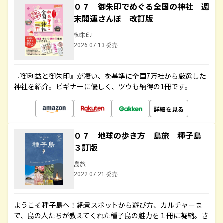
０７ 御朱印でめぐる全国の神社 週
末開運さんぽ 改訂版
御朱印
2026.07.13 発売
『御利益と御朱印』が凄い、を基準に全国7万社から厳選した
神社を紹介。ビギナーに優しく、ツウも納得の1冊です。
詳細を見る
０７ 地球の歩き方 島旅 種子島
３訂版
島旅
2022.07.21 発売
ようこそ種子島へ！絶景スポットから遊び方、カルチャーま
で、島の人たちが教えてくれた種子島の魅力を１冊に凝縮。さ