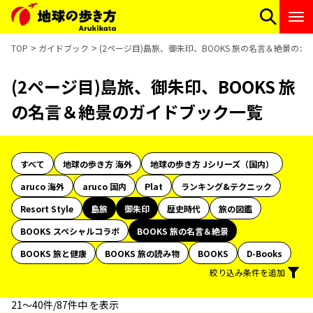
TOP
ガイドブック
(2ページ目)島旅、御朱印、BOOKS 旅の名言＆絶景の
(2ページ目)島旅、御朱印、BOOKS 旅
の名言＆絶景のガイドブック一覧
すべて
地球の歩き方 海外
地球の歩き方 Jシリーズ（国内）
aruco 海外
aruco 国内
Plat
ランキング&テクニック
Resort Style
島旅
御朱印
歴史時代
旅の図鑑
BOOKS スペシャルコラボ
BOOKS 旅の名言＆絶景
BOOKS 旅と健康
BOOKS 旅の読み物
BOOKS
D-Books
絞り込み条件を追加
21〜40件/87件中 を表示