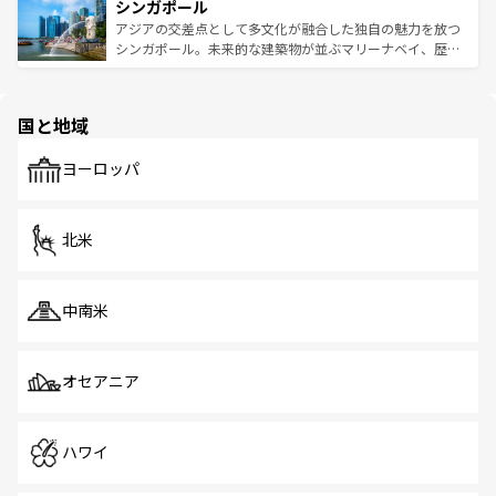
参照してほしい。
シンガポール
激する。気候は一年中温暖で、どの季節にも異なる楽しみ
み、どこを訪れても感動するはず。観光スポットが密集し
が待っている。親しみやすいタイの人々、仏教を中心とし
ており、効率よく見どころを回れるのも魅力。息をのむよ
アジアの交差点として多文化が融合した独自の魅力を放つ
た文化、そして多様な観光資源が、訪れる旅人を魅了し続
うな絶景から文化的な体験まで、香港を存分に楽しみ尽く
シンガポール。未来的な建築物が並ぶマリーナベイ、歴史
ける。 なお、新着のタイ情報は
コンテンツ一覧
を参照して
そう。 なお、新着の香港情報は
コンテンツ一覧
を参照して
と伝統を感じられるエスニックタウン、多数の緑豊かな公
ほしい。
ほしい。
園や自然保護区など、自然が調和した近代的な景観と文化
の多様性あふれるカラフルな町は、どこを歩いても新しい
国と地域
発見がある。さらに、治安のよさや充実した公共交通機関
も、旅行者にとっては魅力的なポイント。グルメも豊富
で、ホーカーズは地元の風情を楽しめる外せないスポット
ヨーロッパ
だ。訪れる人を飽きさせないシンガポールで、多様な魅力
を体感しよう。 なお、新着のシンガポール情報は
コンテン
ツ一覧
を参照してほしい。
北米
中南米
オセアニア
ハワイ