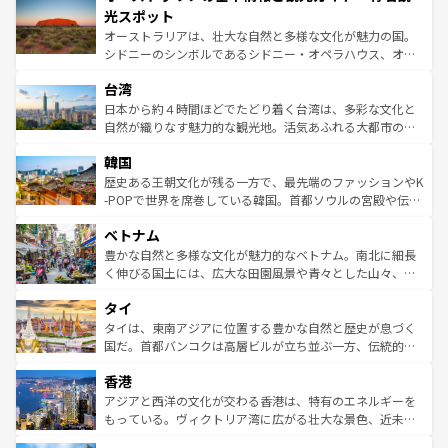
文化が魅力。旅行者はアメリカの各地域で異なる魅力を楽
島だが、静かな自然を求めるならマウイ島やカウアイ島が
光スポット
しみながら、その多様性と豊かな歴史を感じることができ
おすすめ。エメラルドグリーンに輝く海をはじめ、豊かな
オーストラリアは、壮大な自然と多様な文化が魅力の国。
るだろう。車でのロードトリップや列車の旅も、アメリカ
文化や歴史が息づいている。「アロハスピリット」と呼ば
シドニーのシンボルであるシドニー・オペラハウス、オー
ならではの贅沢な旅のスタイルだ。 なお、新着のアメリカ
れるおもてなしの心で訪れる人々を迎えてくれるハワイの
ストラリア東海岸北部に広がる大サンゴ礁地帯グレートバ
情報は
コンテンツ一覧
を参照してほしい。
人々、おいしいローカルフードやハワイアンミュージッ
台湾
リアリーフや大陸中央部にそびえるウルル（エアーズロッ
ク、伝統的なフラダンスなど、すべてがハワイの魅力を彩
ク）、タスマニアの美しい原生林やケアンズの熱帯雨林な
日本から約４時間ほどでたどり着く台湾は、多彩な文化と
っている。訪れるたびに新しい発見と感動が待っているハ
ど、見どころがたくさん。また、カフェやワイン、オージ
自然が織りなす魅力的な観光地。活気あふれる大都市の台
ワイを、存分に味わってほしい。 なお、新着のハワイ情報
ービーフなどの食文化も豊かで、美味しいものであふれて
北やノスタルジックな町並みが人気な九份（ジォウフェ
は
コンテンツ一覧
を参照してほしい。
韓国
いる。アクティビティも充実しており、サーフィンやダイ
ン）、静ひつな山岳地帯である台湾東部など、都市の喧騒
ビング、ハイキングなど、アウトドア好きにはたまらな
と山間の静けさが共存しており、訪れる人に新しい発見と
歴史ある王朝文化が残る一方で、最先端のファッションやK
い。オーストラリアの多彩な魅力を存分に味わいつくそ
驚きをもたらしてくれる。また、奥深い台湾の食文化も魅
-POPで世界を席巻している韓国。首都ソウルの宮殿や伝統
う。 なお、新着のオーストラリア情報は
コンテンツ一覧
を
力で、夜市などの屋台グルメから高級料理、ヘルシーで美
家屋が並ぶエリアでは韓国の歴史と文化に浸ることがで
参照してほしい。
ベトナム
容にもいいと評判のスイーツなど、バラエティ豊かな料理
き、地方に足を延ばせば四季折々の自然美を楽しむことが
が味わえる。 なお、新着の台湾情報は
コンテンツ一覧
を参
できる。そして、キムチや焼肉、絶品のストリートフード
豊かな自然と多様な文化が魅力的なベトナム。南北に細長
照してほしい。
まで、さまざまな韓国料理が待っている。夜には、韓国な
く伸びる国土には、広大な田園風景や青々とした山々、世
らではのナイトライフも堪能できる。あたたかいホスピタ
界遺産に登録された壮大な自然景観が点在し、都市部では
タイ
リティに包まれながら、韓国の多彩な魅力を心ゆくまで味
急速な発展と共に伝統が息づく。ハノイの古い町並みやホ
わってみてほしい。 なお、新着の韓国情報は
コンテンツ一
ーチミン市のフランス統治時代の建物も、独特の雰囲気を
タイは、東南アジアに位置する豊かな自然と歴史が息づく
覧
を参照してほしい。
醸し出している。また、バラエティの豊かさとおいしさで
国だ。首都バンコクは高層ビルが立ち並ぶ一方、伝統的な
世界中の食通を魅了してやまないベトナム料理も魅力のひ
寺院や市場がいたるところに点在し、古きよき文化と現代
香港
とつ。フォーやバインミー、ベトナムコーヒーなどは、ぜ
の活気が交差している。北部ではチェンマイなどの山岳地
ひ現地で味わいたい。どの地域を訪れてもあたたかい人々
帯で自然と触れ合い、南部ではプーケットやクラビの美し
アジアと西洋の文化が交わる香港は、特有のエネルギーを
が旅行者を迎えてくれるので、きっと忘れられない旅にな
いビーチでリゾート気分を楽しむことができる。タイ料理
もっている。ヴィクトリア湾に広がる壮大な景色、近未来
るはずだ。 なお、新着のベトナム情報は
コンテンツ一覧
を
は世界的に有名で、屋台から高級レストランまで味覚を刺
的なアートスポット、そして歴史と現代が融合した町並