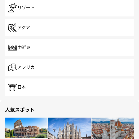
リゾート
アジア
中近東
アフリカ
日本
人気スポット