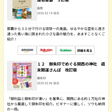
島旅
2026.02.19 発売
那覇から３０分で行ける琉球一の美島。ゆるやかな空気と透き
通った青い海に囲まれた小さな島の魅力を、あますことなくご
紹介！
詳細を見る
１２ 御朱印でめぐる関西の神社 週
末開運さんぽ 改訂版
御朱印
2025.02.06 発売
「御利益と御朱印が凄い」を基準に、関西にある約１万社の神
社から厳選して御朱印を紹介。ビギナーに優しく、ツウも納得
の一冊。