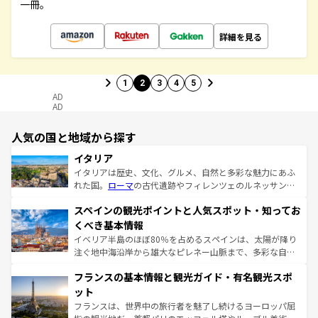
一冊。
詳細を見る
1
2
3
4
5
AD
AD
人気の国と地域から探す
イタリア
イタリアは歴史、文化、グルメ、自然と多彩な魅力にあふ
れた国。
ローマ
の古代遺跡やフィレンツェのルネッサンス
美術、ヴェネツィアの運河など、歴史あるスポットはもち
スペインの観光ポイントと人気スポット・知ってお
ろん、トスカーナの美しい田園風景やアマルフィ海岸の絶
景など、自然景観も見逃せない。観光の合間には、本場の
くべき基本情報
ピザやパスタなど、絶品のイタリア料理を堪能することも
イベリア半島のほぼ80％を占めるスペインは、太陽が降り
できる。朝目覚めてから夜眠るまで、すべての瞬間を楽し
注ぐ地中海沿岸から雄大なピレネー山脈まで、多彩な自然
ませてくれるイタリアで、忘れられない旅をしてみよう！
と文化が詰まったヨーロッパ屈指の旅行先だ。多様な地域
なお、新着のイタリア情報は
コンテンツ一覧
を参照してほ
フランスの基本情報と観光ガイド・有名観光スポ
文化が根付くこの国では、情熱的なフラメンコ、熱気あふ
しい。
れる闘牛、そして美味しいタパスが生活の一部となってい
ット
る。首都マドリードの洗練された雰囲気や、バルセロナの
フランスは、世界中の旅行者を魅了し続けるヨーロッパ屈
アートに溢れた街角から、地方では古代ローマ遺跡や中世