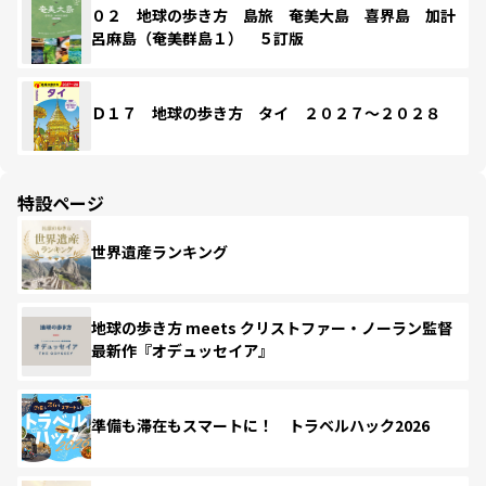
０２ 地球の歩き方 島旅 奄美大島 喜界島 加計
呂麻島（奄美群島１） ５訂版
Ｄ１７ 地球の歩き方 タイ ２０２７～２０２８
特設ページ
世界遺産ランキング
地球の歩き方 meets クリストファー・ノーラン監督
最新作『オデュッセイア』
準備も滞在もスマートに！ トラベルハック2026