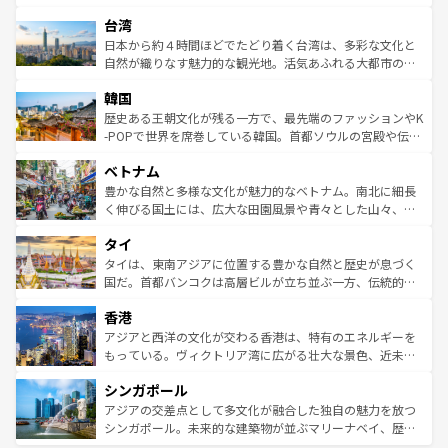
ならではの贅沢な旅のスタイルだ。 なお、新着のアメリカ
れるおもてなしの心で訪れる人々を迎えてくれるハワイの
ストラリア東海岸北部に広がる大サンゴ礁地帯グレートバ
情報は
コンテンツ一覧
を参照してほしい。
人々、おいしいローカルフードやハワイアンミュージッ
台湾
リアリーフや大陸中央部にそびえるウルル（エアーズロッ
ク、伝統的なフラダンスなど、すべてがハワイの魅力を彩
ク）、タスマニアの美しい原生林やケアンズの熱帯雨林な
日本から約４時間ほどでたどり着く台湾は、多彩な文化と
っている。訪れるたびに新しい発見と感動が待っているハ
ど、見どころがたくさん。また、カフェやワイン、オージ
自然が織りなす魅力的な観光地。活気あふれる大都市の台
ワイを、存分に味わってほしい。 なお、新着のハワイ情報
ービーフなどの食文化も豊かで、美味しいものであふれて
北やノスタルジックな町並みが人気な九份（ジォウフェ
は
コンテンツ一覧
を参照してほしい。
韓国
いる。アクティビティも充実しており、サーフィンやダイ
ン）、静ひつな山岳地帯である台湾東部など、都市の喧騒
ビング、ハイキングなど、アウトドア好きにはたまらな
と山間の静けさが共存しており、訪れる人に新しい発見と
歴史ある王朝文化が残る一方で、最先端のファッションやK
い。オーストラリアの多彩な魅力を存分に味わいつくそ
驚きをもたらしてくれる。また、奥深い台湾の食文化も魅
-POPで世界を席巻している韓国。首都ソウルの宮殿や伝統
う。 なお、新着のオーストラリア情報は
コンテンツ一覧
を
力で、夜市などの屋台グルメから高級料理、ヘルシーで美
家屋が並ぶエリアでは韓国の歴史と文化に浸ることがで
参照してほしい。
ベトナム
容にもいいと評判のスイーツなど、バラエティ豊かな料理
き、地方に足を延ばせば四季折々の自然美を楽しむことが
が味わえる。 なお、新着の台湾情報は
コンテンツ一覧
を参
できる。そして、キムチや焼肉、絶品のストリートフード
豊かな自然と多様な文化が魅力的なベトナム。南北に細長
照してほしい。
まで、さまざまな韓国料理が待っている。夜には、韓国な
く伸びる国土には、広大な田園風景や青々とした山々、世
らではのナイトライフも堪能できる。あたたかいホスピタ
界遺産に登録された壮大な自然景観が点在し、都市部では
タイ
リティに包まれながら、韓国の多彩な魅力を心ゆくまで味
急速な発展と共に伝統が息づく。ハノイの古い町並みやホ
わってみてほしい。 なお、新着の韓国情報は
コンテンツ一
ーチミン市のフランス統治時代の建物も、独特の雰囲気を
タイは、東南アジアに位置する豊かな自然と歴史が息づく
覧
を参照してほしい。
醸し出している。また、バラエティの豊かさとおいしさで
国だ。首都バンコクは高層ビルが立ち並ぶ一方、伝統的な
世界中の食通を魅了してやまないベトナム料理も魅力のひ
寺院や市場がいたるところに点在し、古きよき文化と現代
香港
とつ。フォーやバインミー、ベトナムコーヒーなどは、ぜ
の活気が交差している。北部ではチェンマイなどの山岳地
ひ現地で味わいたい。どの地域を訪れてもあたたかい人々
帯で自然と触れ合い、南部ではプーケットやクラビの美し
アジアと西洋の文化が交わる香港は、特有のエネルギーを
が旅行者を迎えてくれるので、きっと忘れられない旅にな
いビーチでリゾート気分を楽しむことができる。タイ料理
もっている。ヴィクトリア湾に広がる壮大な景色、近未来
るはずだ。 なお、新着のベトナム情報は
コンテンツ一覧
を
は世界的に有名で、屋台から高級レストランまで味覚を刺
的なアートスポット、そして歴史と現代が融合した町並
参照してほしい。
シンガポール
激する。気候は一年中温暖で、どの季節にも異なる楽しみ
み、どこを訪れても感動するはず。観光スポットが密集し
が待っている。親しみやすいタイの人々、仏教を中心とし
ており、効率よく見どころを回れるのも魅力。息をのむよ
アジアの交差点として多文化が融合した独自の魅力を放つ
た文化、そして多様な観光資源が、訪れる旅人を魅了し続
うな絶景から文化的な体験まで、香港を存分に楽しみ尽く
シンガポール。未来的な建築物が並ぶマリーナベイ、歴史
ける。 なお、新着のタイ情報は
コンテンツ一覧
を参照して
そう。 なお、新着の香港情報は
コンテンツ一覧
を参照して
と伝統を感じられるエスニックタウン、多数の緑豊かな公