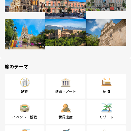
旅のテーマ
飲食
建築・アート
宿泊
イベント・観戦
世界遺産
リゾート