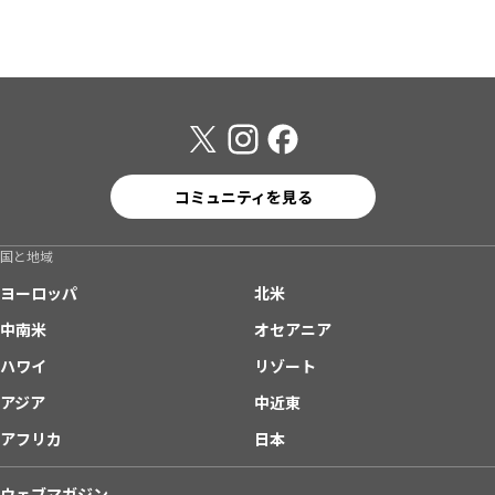
コミュニティを見る
国と地域
ヨーロッパ
北米
中南米
オセアニア
ハワイ
リゾート
アジア
中近東
アフリカ
日本
ウェブマガジン