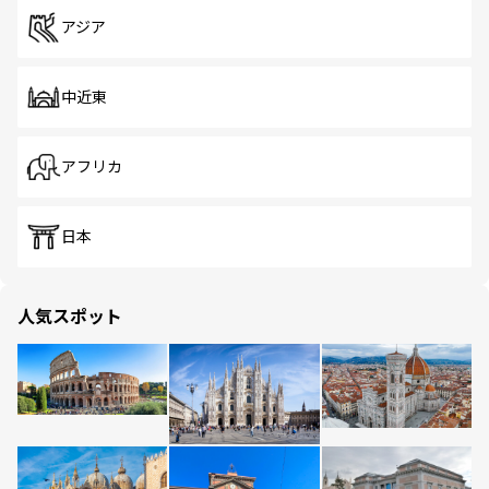
アジア
中近東
アフリカ
日本
人気スポット