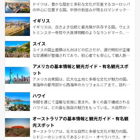
性で訪れる人を魅了する。 なお、新着のスペイン情報は
コ
聖堂、美しいビーチ、そして豊かな自然が、訪れる者を心
ドイツは、豊かな歴史と多彩な文化が交差するヨーロッパ
ンテンツ一覧
を参照してほしい。
から魅了する。また、フランスは美食の国としても知ら
の中心に位置する国。中世の街並みが残るロマンチック街
れ、フランス料理はユネスコ無形文化遺産にも登録されて
道から、未来を先取りするようなモダンな都市まで多様な
イギリス
いる。シャンパンの発祥地であるランス、プロヴァンスの
顔を持つこの国は、どこを歩いても飽きることがない。ベ
香り高いラベンダー畑など、多彩な楽しみ方が可能だ。さ
ルリンの文化的活気、バイエルン州のアルプスの絶景、そ
イギリスは、古きよき伝統と最先端が共存する国。ウェス
らに、パリ以外の地域にも魅力が溢れており、どの街角に
してライン川沿いのワイン畑といった風景は必見。ビール
トミンスター寺院や大英博物館のようなランドマーク、歴
も豊かな歴史と文化が息づいている。パリ以外の個性あふ
とソーセージを味わいながら地元の人と過ごす楽しい時間
史ある大学都市、美しい丘陵地帯や牧歌的な風景など、エ
れる地方に足を運ぶとそれぞれで全く異なる文化を体験で
スイス
は、お酒好きな人にはぜひ体験してほしい。 なお、新着の
リアごとに異なる魅力がある。また、優雅なアフタヌーン
きるだろう。 なお、新着のフランス情報は
コンテンツ一覧
ドイツ情報は
コンテンツ一覧
を参照してほしい。
ティー、ビール好きにはたまらない英国パブ、サッカー観
スイスの国土面積は九州ほどの広さだが、運行時刻が正確
を参照してほしい。
戦など、本場だからこそできる体験も豊富。イギリスを旅
な交通網が整備されており、初心者でも安心して個人旅行
して楽しみつくそう。 なお、新着のイギリス情報は
コンテ
を楽しめる。日本同様に時刻表どおりの旅が可能だ。中世
アメリカの基本情報と観光ガイド・有名観光スポ
ンツ一覧
を参照してほしい。
の建物がそのまま残る町や、スイスならではのユニークな
博物館もあり、アルプス観光だけでなく町歩きも満喫する
ット
ことができる。国民の所得が高いため物価も高いが、旅行
アメリカ合衆国は、広大な土地と多様な文化が魅力の国。
者向けの交通パス提供のサービスもあり、うまく活用すれ
東海岸の都市部から西海岸のカリフォルニアまで、訪れる
ば市内交通費無料で観光を楽しむこともできる。 なお、新
場所ごとに異なる風景と体験が待っている。ニューヨーク
着のスイス情報は
コンテンツ一覧
を参照してほしい。
ハワイ
のような巨大都市は、観光、ショッピング、エンターテイ
ンメントが詰まった刺激的なスポットだ。一方、アメリカ
年間を通じて温暖な気候に恵まれ、多くの島で構成される
西部には大自然が広がり、グランドキャニオンやイエロー
ハワイは、どの島も独自の魅力をもっている。大自然の神
ストーン国立公園といった絶景が堪能できる。さらに、南
秘を感じたいなら、火山が生み出した壮大な景観を誇るハ
オーストラリアの基本情報と観光ガイド・有名観
部のニューオーリンズでは、音楽と美食が融合した独特の
ワイ島は見逃せない。また、定番の観光地といえばオアフ
文化が魅力。旅行者はアメリカの各地域で異なる魅力を楽
島だが、静かな自然を求めるならマウイ島やカウアイ島が
光スポット
しみながら、その多様性と豊かな歴史を感じることができ
おすすめ。エメラルドグリーンに輝く海をはじめ、豊かな
オーストラリアは、壮大な自然と多様な文化が魅力の国。
るだろう。車でのロードトリップや列車の旅も、アメリカ
文化や歴史が息づいている。「アロハスピリット」と呼ば
シドニーのシンボルであるシドニー・オペラハウス、オー