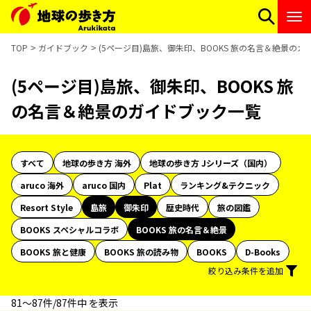
TOP
ガイドブック
(5ページ目)島旅、御朱印、BOOKS 旅の名言＆絶景の
(5ページ目)島旅、御朱印、BOOKS 旅
の名言＆絶景のガイドブック一覧
すべて
地球の歩き方 海外
地球の歩き方 Jシリーズ（国内）
aruco 海外
aruco 国内
Plat
ランキング&テクニック
Resort Style
島旅
御朱印
歴史時代
旅の図鑑
BOOKS スペシャルコラボ
BOOKS 旅の名言＆絶景
BOOKS 旅と健康
BOOKS 旅の読み物
BOOKS
D-Books
絞り込み条件を追加
81〜87件/87件中 を表示