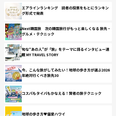
エアラインランキング 読者の投票をもとにランキン
グ形式で発表
Next韓国旅 次の韓国旅行がもっと楽しくなる 旅先・
グルメ・テクニック
旬な“あの人”が「旅」をテーマに語るインタビュー連
載 MY TRAVEL STORY
今、こんな旅がしてみたい！地球の歩き方が選ぶ2026
年絶対行くべき旅先30
コスパもタイパもかなえる！賢者の旅テクニック
地球の歩き方♥偏愛ハワイ