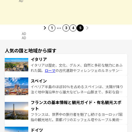
AD
…
1
3
4
5
AD
AD
人気の国と地域から探す
イタリア
イタリアは歴史、文化、グルメ、自然と多彩な魅力にあふ
れた国。
ローマ
の古代遺跡やフィレンツェのルネッサンス
美術、ヴェネツィアの運河など、歴史あるスポットはもち
スペイン
ろん、トスカーナの美しい田園風景やアマルフィ海岸の絶
景など、自然景観も見逃せない。観光の合間には、本場の
イベリア半島のほぼ80％を占めるスペインは、太陽が降り
ピザやパスタなど、絶品のイタリア料理を堪能することも
注ぐ地中海沿岸から雄大なピレネー山脈まで、多彩な自然
できる。朝目覚めてから夜眠るまで、すべての瞬間を楽し
と文化が詰まったヨーロッパ屈指の旅行先だ。多様な地域
フランスの基本情報と観光ガイド・有名観光スポ
ませてくれるイタリアで、忘れられない旅をしてみよう！
文化が根付くこの国では、情熱的なフラメンコ、熱気あふ
なお、新着のイタリア情報は
コンテンツ一覧
を参照してほ
れる闘牛、そして美味しいタパスが生活の一部となってい
ット
しい。
る。首都マドリードの洗練された雰囲気や、バルセロナの
フランスは、世界中の旅行者を魅了し続けるヨーロッパ屈
アートに溢れた街角から、地方では古代ローマ遺跡や中世
指の観光地だ。首都パリのエッフェル塔やルーブル美術館
の城塞都市、穏やかなビーチリゾートまで多彩な表情を見
といった象徴的なスポットから、田舎町の古風な美しさま
せる。地方によって風土や気候が異なるスペインはその個
ドイツ
で、幅広い魅力が詰まっている。華麗な宮殿、歴史的な大