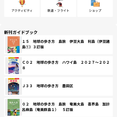
アクティビティ
鉄道・フライト
ショップ
新刊ガイドブック
１５ 地球の歩き方 島旅 伊豆大島 利島（伊豆諸
島①）３訂版
Ｃ０２ 地球の歩き方 ハワイ島 ２０２７～２０２
８
Ｊ３３ 地球の歩き方 墨田区
０２ 地球の歩き方 島旅 奄美大島 喜界島 加計
呂麻島（奄美群島１） ５訂版