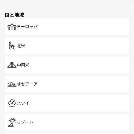
ほしい。
ほしい。
園や自然保護区など、自然が調和した近代的な景観と文化
の多様性あふれるカラフルな町は、どこを歩いても新しい
国と地域
発見がある。さらに、治安のよさや充実した公共交通機関
も、旅行者にとっては魅力的なポイント。グルメも豊富
で、ホーカーズは地元の風情を楽しめる外せないスポット
ヨーロッパ
だ。訪れる人を飽きさせないシンガポールで、多様な魅力
を体感しよう。 なお、新着のシンガポール情報は
コンテン
ツ一覧
を参照してほしい。
北米
中南米
オセアニア
ハワイ
リゾート