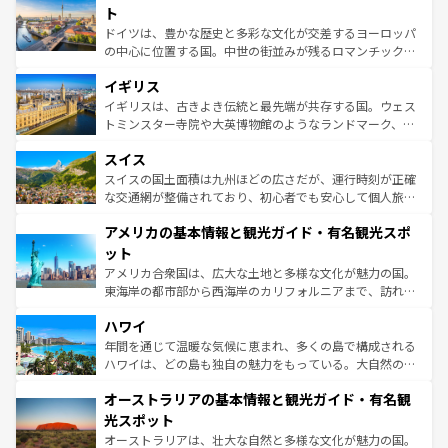
性で訪れる人を魅了する。 なお、新着のスペイン情報は
コ
聖堂、美しいビーチ、そして豊かな自然が、訪れる者を心
ト
ンテンツ一覧
を参照してほしい。
から魅了する。また、フランスは美食の国としても知ら
ドイツは、豊かな歴史と多彩な文化が交差するヨーロッパ
れ、フランス料理はユネスコ無形文化遺産にも登録されて
の中心に位置する国。中世の街並みが残るロマンチック街
いる。シャンパンの発祥地であるランス、プロヴァンスの
道から、未来を先取りするようなモダンな都市まで多様な
香り高いラベンダー畑など、多彩な楽しみ方が可能だ。さ
イギリス
顔を持つこの国は、どこを歩いても飽きることがない。ベ
らに、パリ以外の地域にも魅力が溢れており、どの街角に
ルリンの文化的活気、バイエルン州のアルプスの絶景、そ
イギリスは、古きよき伝統と最先端が共存する国。ウェス
も豊かな歴史と文化が息づいている。パリ以外の個性あふ
してライン川沿いのワイン畑といった風景は必見。ビール
トミンスター寺院や大英博物館のようなランドマーク、歴
れる地方に足を運ぶとそれぞれで全く異なる文化を体験で
とソーセージを味わいながら地元の人と過ごす楽しい時間
史ある大学都市、美しい丘陵地帯や牧歌的な風景など、エ
きるだろう。 なお、新着のフランス情報は
コンテンツ一覧
スイス
は、お酒好きな人にはぜひ体験してほしい。 なお、新着の
リアごとに異なる魅力がある。また、優雅なアフタヌーン
を参照してほしい。
ドイツ情報は
コンテンツ一覧
を参照してほしい。
ティー、ビール好きにはたまらない英国パブ、サッカー観
スイスの国土面積は九州ほどの広さだが、運行時刻が正確
戦など、本場だからこそできる体験も豊富。イギリスを旅
な交通網が整備されており、初心者でも安心して個人旅行
して楽しみつくそう。 なお、新着のイギリス情報は
コンテ
を楽しめる。日本同様に時刻表どおりの旅が可能だ。中世
アメリカの基本情報と観光ガイド・有名観光スポ
ンツ一覧
を参照してほしい。
の建物がそのまま残る町や、スイスならではのユニークな
博物館もあり、アルプス観光だけでなく町歩きも満喫する
ット
ことができる。国民の所得が高いため物価も高いが、旅行
アメリカ合衆国は、広大な土地と多様な文化が魅力の国。
者向けの交通パス提供のサービスもあり、うまく活用すれ
東海岸の都市部から西海岸のカリフォルニアまで、訪れる
ば市内交通費無料で観光を楽しむこともできる。 なお、新
場所ごとに異なる風景と体験が待っている。ニューヨーク
着のスイス情報は
コンテンツ一覧
を参照してほしい。
ハワイ
のような巨大都市は、観光、ショッピング、エンターテイ
ンメントが詰まった刺激的なスポットだ。一方、アメリカ
年間を通じて温暖な気候に恵まれ、多くの島で構成される
西部には大自然が広がり、グランドキャニオンやイエロー
ハワイは、どの島も独自の魅力をもっている。大自然の神
ストーン国立公園といった絶景が堪能できる。さらに、南
秘を感じたいなら、火山が生み出した壮大な景観を誇るハ
オーストラリアの基本情報と観光ガイド・有名観
部のニューオーリンズでは、音楽と美食が融合した独特の
ワイ島は見逃せない。また、定番の観光地といえばオアフ
文化が魅力。旅行者はアメリカの各地域で異なる魅力を楽
島だが、静かな自然を求めるならマウイ島やカウアイ島が
光スポット
しみながら、その多様性と豊かな歴史を感じることができ
おすすめ。エメラルドグリーンに輝く海をはじめ、豊かな
オーストラリアは、壮大な自然と多様な文化が魅力の国。