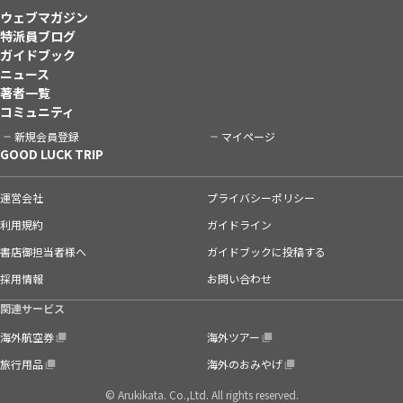
ウェブマガジン
特派員ブログ
ガイドブック
ニュース
著者一覧
コミュニティ
新規会員登録
マイページ
GOOD LUCK TRIP
運営会社
プライバシーポリシー
利用規約
ガイドライン
書店御担当者様へ
ガイドブックに投稿する
採用情報
お問い合わせ
関連サービス
海外航空券
海外ツアー
旅行用品
海外のおみやげ
© Arukikata. Co.,Ltd. All rights reserved.