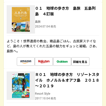
０１ 地球の歩き方 島旅 五島列
島 ４訂版
島旅
2024.07.04 発売
ようこそ！世界遺産の教会、絶品島ごはん、古民家ステイな
ど、島の人が教えてくれた五島の魅力をギュッと凝縮。さあ、
島旅へ。
詳細を見る
Ｒ０１ 地球の歩き方 リゾートスタ
イル ホノルル＆オアフ島 ２０１８
～２０１９
Resort Style
2017.10.04 発売