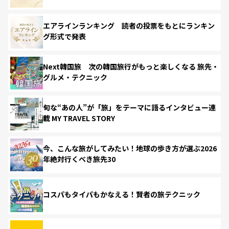
エアラインランキング 読者の投票をもとにランキン
グ形式で発表
Next韓国旅 次の韓国旅行がもっと楽しくなる 旅先・
グルメ・テクニック
旬な“あの人”が「旅」をテーマに語るインタビュー連
載 MY TRAVEL STORY
今、こんな旅がしてみたい！地球の歩き方が選ぶ2026
年絶対行くべき旅先30
コスパもタイパもかなえる！賢者の旅テクニック