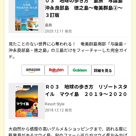
０３ 地球の歩き方 島旅 与論島
沖永良部島 徳之島～奄美群島②～
３訂版
島旅
2025.12.11 発売
見たことのない世界に心奪われる！ 奄美群島南部「与論島・
沖永良部島・徳之島」の三島だけをフィーチャーした完全ガイ
ド。
詳細を見る
Ｒ０３ 地球の歩き方 リゾートスタ
イル マウイ島 ２０１９～２０２０
Resort Style
2018.12.12 発売
大自然から感度の高いグルメ＆ショッピングまで、訪れる度に
新発見があるマウイ島。旬のファーム巡りやマウイ産おみやげ