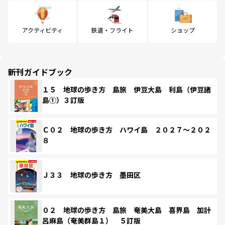
アクティビティ
鉄道・フライト
ショップ
新刊ガイドブック
１５ 地球の歩き方 島旅 伊豆大島 利島（伊豆諸
島①）３訂版
Ｃ０２ 地球の歩き方 ハワイ島 ２０２７～２０２
８
Ｊ３３ 地球の歩き方 墨田区
０２ 地球の歩き方 島旅 奄美大島 喜界島 加計
呂麻島（奄美群島１） ５訂版