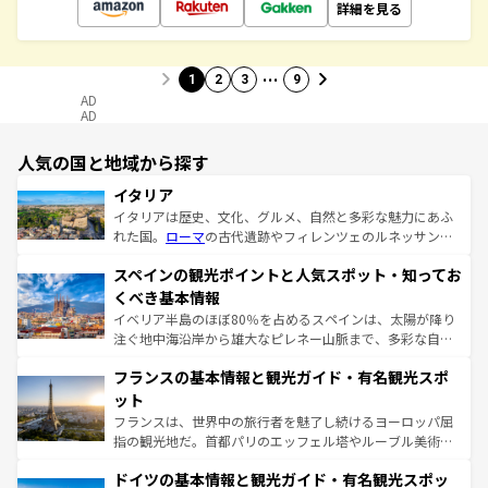
詳細を見る
…
1
2
3
9
AD
AD
人気の国と地域から探す
イタリア
イタリアは歴史、文化、グルメ、自然と多彩な魅力にあふ
れた国。
ローマ
の古代遺跡やフィレンツェのルネッサンス
美術、ヴェネツィアの運河など、歴史あるスポットはもち
スペインの観光ポイントと人気スポット・知ってお
ろん、トスカーナの美しい田園風景やアマルフィ海岸の絶
景など、自然景観も見逃せない。観光の合間には、本場の
くべき基本情報
ピザやパスタなど、絶品のイタリア料理を堪能することも
イベリア半島のほぼ80％を占めるスペインは、太陽が降り
できる。朝目覚めてから夜眠るまで、すべての瞬間を楽し
注ぐ地中海沿岸から雄大なピレネー山脈まで、多彩な自然
ませてくれるイタリアで、忘れられない旅をしてみよう！
と文化が詰まったヨーロッパ屈指の旅行先だ。多様な地域
なお、新着のイタリア情報は
コンテンツ一覧
を参照してほ
フランスの基本情報と観光ガイド・有名観光スポ
文化が根付くこの国では、情熱的なフラメンコ、熱気あふ
しい。
れる闘牛、そして美味しいタパスが生活の一部となってい
ット
る。首都マドリードの洗練された雰囲気や、バルセロナの
フランスは、世界中の旅行者を魅了し続けるヨーロッパ屈
アートに溢れた街角から、地方では古代ローマ遺跡や中世
指の観光地だ。首都パリのエッフェル塔やルーブル美術館
の城塞都市、穏やかなビーチリゾートまで多彩な表情を見
といった象徴的なスポットから、田舎町の古風な美しさま
せる。地方によって風土や気候が異なるスペインはその個
ドイツの基本情報と観光ガイド・有名観光スポッ
で、幅広い魅力が詰まっている。華麗な宮殿、歴史的な大