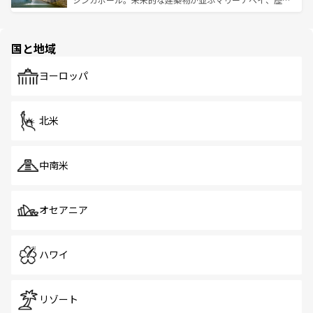
ける。 なお、新着のタイ情報は
コンテンツ一覧
を参照して
そう。 なお、新着の香港情報は
コンテンツ一覧
を参照して
と伝統を感じられるエスニックタウン、多数の緑豊かな公
ほしい。
ほしい。
園や自然保護区など、自然が調和した近代的な景観と文化
の多様性あふれるカラフルな町は、どこを歩いても新しい
国と地域
発見がある。さらに、治安のよさや充実した公共交通機関
も、旅行者にとっては魅力的なポイント。グルメも豊富
で、ホーカーズは地元の風情を楽しめる外せないスポット
ヨーロッパ
だ。訪れる人を飽きさせないシンガポールで、多様な魅力
を体感しよう。 なお、新着のシンガポール情報は
コンテン
ツ一覧
を参照してほしい。
北米
中南米
オセアニア
ハワイ
リゾート