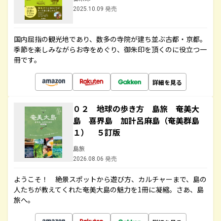
2025.10.09 発売
国内屈指の観光地であり、数多の寺院が建ち並ぶ古都・京都。
季節を楽しみながらお寺をめぐり、御朱印を頂くのに役立つ一
冊です。
詳細を見る
０２ 地球の歩き方 島旅 奄美大
島 喜界島 加計呂麻島（奄美群島
１） ５訂版
島旅
2026.08.06 発売
ようこそ！ 絶景スポットから遊び方、カルチャーまで、島の
人たちが教えてくれた奄美大島の魅力を1冊に凝縮。さあ、島
旅へ。