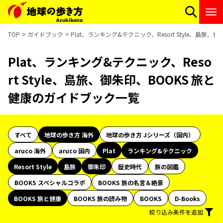
TOP
ガイドブック
Plat、ランキング&テクニック、Resort Style、島旅
Plat、ランキング&テクニック、Reso
rt Style、島旅、御朱印、BOOKS 旅と
健康のガイドブック一覧
すべて
地球の歩き方 海外
地球の歩き方 Jシリーズ（国内）
aruco 海外
aruco 国内
Plat
ランキング&テクニック
Resort Style
島旅
御朱印
歴史時代
旅の図鑑
BOOKS スペシャルコラボ
BOOKS 旅の名言＆絶景
BOOKS 旅と健康
BOOKS 旅の読み物
BOOKS
D-Books
絞り込み条件を追加