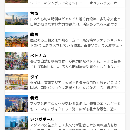
るだろう。車でのロードトリップや列車の旅も、アメリカ
文化や歴史が息づいている。「アロハスピリット」と呼ば
シドニーのシンボルであるシドニー・オペラハウス、オー
ならではの贅沢な旅のスタイルだ。 なお、新着のアメリカ
れるおもてなしの心で訪れる人々を迎えてくれるハワイの
ストラリア東海岸北部に広がる大サンゴ礁地帯グレートバ
情報は
コンテンツ一覧
を参照してほしい。
人々、おいしいローカルフードやハワイアンミュージッ
台湾
リアリーフや大陸中央部にそびえるウルル（エアーズロッ
ク、伝統的なフラダンスなど、すべてがハワイの魅力を彩
ク）、タスマニアの美しい原生林やケアンズの熱帯雨林な
日本から約４時間ほどでたどり着く台湾は、多彩な文化と
っている。訪れるたびに新しい発見と感動が待っているハ
ど、見どころがたくさん。また、カフェやワイン、オージ
自然が織りなす魅力的な観光地。活気あふれる大都市の台
ワイを、存分に味わってほしい。 なお、新着のハワイ情報
ービーフなどの食文化も豊かで、美味しいものであふれて
北やノスタルジックな町並みが人気な九份（ジォウフェ
は
コンテンツ一覧
を参照してほしい。
韓国
いる。アクティビティも充実しており、サーフィンやダイ
ン）、静ひつな山岳地帯である台湾東部など、都市の喧騒
ビング、ハイキングなど、アウトドア好きにはたまらな
と山間の静けさが共存しており、訪れる人に新しい発見と
歴史ある王朝文化が残る一方で、最先端のファッションやK
い。オーストラリアの多彩な魅力を存分に味わいつくそ
驚きをもたらしてくれる。また、奥深い台湾の食文化も魅
-POPで世界を席巻している韓国。首都ソウルの宮殿や伝統
う。 なお、新着のオーストラリア情報は
コンテンツ一覧
を
力で、夜市などの屋台グルメから高級料理、ヘルシーで美
家屋が並ぶエリアでは韓国の歴史と文化に浸ることがで
参照してほしい。
ベトナム
容にもいいと評判のスイーツなど、バラエティ豊かな料理
き、地方に足を延ばせば四季折々の自然美を楽しむことが
が味わえる。 なお、新着の台湾情報は
コンテンツ一覧
を参
できる。そして、キムチや焼肉、絶品のストリートフード
豊かな自然と多様な文化が魅力的なベトナム。南北に細長
照してほしい。
まで、さまざまな韓国料理が待っている。夜には、韓国な
く伸びる国土には、広大な田園風景や青々とした山々、世
らではのナイトライフも堪能できる。あたたかいホスピタ
界遺産に登録された壮大な自然景観が点在し、都市部では
タイ
リティに包まれながら、韓国の多彩な魅力を心ゆくまで味
急速な発展と共に伝統が息づく。ハノイの古い町並みやホ
わってみてほしい。 なお、新着の韓国情報は
コンテンツ一
ーチミン市のフランス統治時代の建物も、独特の雰囲気を
タイは、東南アジアに位置する豊かな自然と歴史が息づく
覧
を参照してほしい。
醸し出している。また、バラエティの豊かさとおいしさで
国だ。首都バンコクは高層ビルが立ち並ぶ一方、伝統的な
世界中の食通を魅了してやまないベトナム料理も魅力のひ
寺院や市場がいたるところに点在し、古きよき文化と現代
香港
とつ。フォーやバインミー、ベトナムコーヒーなどは、ぜ
の活気が交差している。北部ではチェンマイなどの山岳地
ひ現地で味わいたい。どの地域を訪れてもあたたかい人々
帯で自然と触れ合い、南部ではプーケットやクラビの美し
アジアと西洋の文化が交わる香港は、特有のエネルギーを
が旅行者を迎えてくれるので、きっと忘れられない旅にな
いビーチでリゾート気分を楽しむことができる。タイ料理
もっている。ヴィクトリア湾に広がる壮大な景色、近未来
るはずだ。 なお、新着のベトナム情報は
コンテンツ一覧
を
は世界的に有名で、屋台から高級レストランまで味覚を刺
的なアートスポット、そして歴史と現代が融合した町並
参照してほしい。
シンガポール
激する。気候は一年中温暖で、どの季節にも異なる楽しみ
み、どこを訪れても感動するはず。観光スポットが密集し
が待っている。親しみやすいタイの人々、仏教を中心とし
ており、効率よく見どころを回れるのも魅力。息をのむよ
アジアの交差点として多文化が融合した独自の魅力を放つ
た文化、そして多様な観光資源が、訪れる旅人を魅了し続
うな絶景から文化的な体験まで、香港を存分に楽しみ尽く
シンガポール。未来的な建築物が並ぶマリーナベイ、歴史