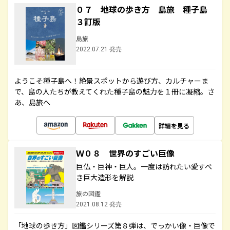
０７ 地球の歩き方 島旅 種子島
３訂版
島旅
2022.07.21 発売
ようこそ種子島へ！絶景スポットから遊び方、カルチャーま
で、島の人たちが教えてくれた種子島の魅力を１冊に凝縮。さ
あ、島旅へ
詳細を見る
Ｗ０８ 世界のすごい巨像
巨仏・巨神・巨人。一度は訪れたい愛すべ
き巨大造形を解説
旅の図鑑
2021.08.12 発売
「地球の歩き方」図鑑シリーズ第８弾は、でっかい像・巨像で