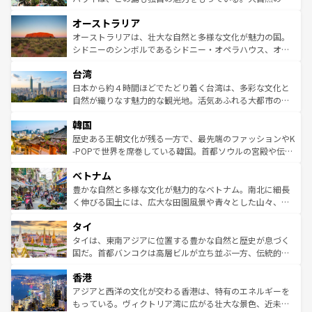
ストーン国立公園といった絶景が堪能できる。さらに、南
秘を感じたいなら、火山が生み出した壮大な景観を誇るハ
オーストラリア
部のニューオーリンズでは、音楽と美食が融合した独特の
ワイ島は見逃せない。また、定番の観光地といえばオアフ
文化が魅力。旅行者はアメリカの各地域で異なる魅力を楽
島だが、静かな自然を求めるならマウイ島やカウアイ島が
オーストラリアは、壮大な自然と多様な文化が魅力の国。
しみながら、その多様性と豊かな歴史を感じることができ
おすすめ。エメラルドグリーンに輝く海をはじめ、豊かな
シドニーのシンボルであるシドニー・オペラハウス、オー
るだろう。車でのロードトリップや列車の旅も、アメリカ
文化や歴史が息づいている。「アロハスピリット」と呼ば
ストラリア東海岸北部に広がる大サンゴ礁地帯グレートバ
ならではの贅沢な旅のスタイルだ。 なお、新着のアメリカ
台湾
れるおもてなしの心で訪れる人々を迎えてくれるハワイの
リアリーフや大陸中央部にそびえるウルル（エアーズロッ
情報は
コンテンツ一覧
を参照してほしい。
人々、おいしいローカルフードやハワイアンミュージッ
ク）、タスマニアの美しい原生林やケアンズの熱帯雨林な
日本から約４時間ほどでたどり着く台湾は、多彩な文化と
ク、伝統的なフラダンスなど、すべてがハワイの魅力を彩
ど、見どころがたくさん。また、カフェやワイン、オージ
自然が織りなす魅力的な観光地。活気あふれる大都市の台
っている。訪れるたびに新しい発見と感動が待っているハ
ービーフなどの食文化も豊かで、美味しいものであふれて
北やノスタルジックな町並みが人気な九份（ジォウフェ
ワイを、存分に味わってほしい。 なお、新着のハワイ情報
韓国
いる。アクティビティも充実しており、サーフィンやダイ
ン）、静ひつな山岳地帯である台湾東部など、都市の喧騒
は
コンテンツ一覧
を参照してほしい。
ビング、ハイキングなど、アウトドア好きにはたまらな
と山間の静けさが共存しており、訪れる人に新しい発見と
歴史ある王朝文化が残る一方で、最先端のファッションやK
い。オーストラリアの多彩な魅力を存分に味わいつくそ
驚きをもたらしてくれる。また、奥深い台湾の食文化も魅
-POPで世界を席巻している韓国。首都ソウルの宮殿や伝統
う。 なお、新着のオーストラリア情報は
コンテンツ一覧
を
力で、夜市などの屋台グルメから高級料理、ヘルシーで美
家屋が並ぶエリアでは韓国の歴史と文化に浸ることがで
参照してほしい。
ベトナム
容にもいいと評判のスイーツなど、バラエティ豊かな料理
き、地方に足を延ばせば四季折々の自然美を楽しむことが
が味わえる。 なお、新着の台湾情報は
コンテンツ一覧
を参
できる。そして、キムチや焼肉、絶品のストリートフード
豊かな自然と多様な文化が魅力的なベトナム。南北に細長
照してほしい。
まで、さまざまな韓国料理が待っている。夜には、韓国な
く伸びる国土には、広大な田園風景や青々とした山々、世
らではのナイトライフも堪能できる。あたたかいホスピタ
界遺産に登録された壮大な自然景観が点在し、都市部では
タイ
リティに包まれながら、韓国の多彩な魅力を心ゆくまで味
急速な発展と共に伝統が息づく。ハノイの古い町並みやホ
わってみてほしい。 なお、新着の韓国情報は
コンテンツ一
ーチミン市のフランス統治時代の建物も、独特の雰囲気を
タイは、東南アジアに位置する豊かな自然と歴史が息づく
覧
を参照してほしい。
醸し出している。また、バラエティの豊かさとおいしさで
国だ。首都バンコクは高層ビルが立ち並ぶ一方、伝統的な
世界中の食通を魅了してやまないベトナム料理も魅力のひ
寺院や市場がいたるところに点在し、古きよき文化と現代
香港
とつ。フォーやバインミー、ベトナムコーヒーなどは、ぜ
の活気が交差している。北部ではチェンマイなどの山岳地
ひ現地で味わいたい。どの地域を訪れてもあたたかい人々
帯で自然と触れ合い、南部ではプーケットやクラビの美し
アジアと西洋の文化が交わる香港は、特有のエネルギーを
が旅行者を迎えてくれるので、きっと忘れられない旅にな
いビーチでリゾート気分を楽しむことができる。タイ料理
もっている。ヴィクトリア湾に広がる壮大な景色、近未来