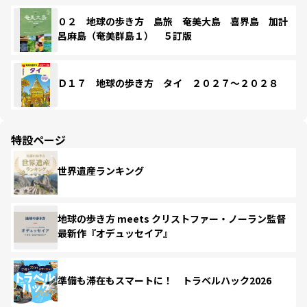
０２ 地球の歩き方 島旅 奄美大島 喜界島 加計
呂麻島（奄美群島１） ５訂版
Ｄ１７ 地球の歩き方 タイ ２０２７～２０２８
特設ページ
世界遺産ランキング
地球の歩き方 meets クリストファー・ノーラン監督
最新作『オデュッセイア』
準備も滞在もスマートに！ トラベルハック2026