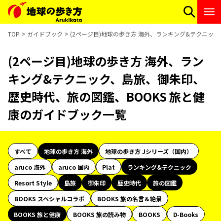
TOP
ガイドブック
(2ページ目)地球の歩き方 海外、ランキング&テクニッ
(2ページ目)地球の歩き方 海外、ラン
キング&テクニック、島旅、御朱印、
歴史時代、旅の図鑑、BOOKS 旅と健
康のガイドブック一覧
すべて
地球の歩き方 海外
地球の歩き方 Jシリーズ（国内）
aruco 海外
aruco 国内
Plat
ランキング&テクニック
Resort Style
島旅
御朱印
歴史時代
旅の図鑑
BOOKS スペシャルコラボ
BOOKS 旅の名言＆絶景
BOOKS 旅と健康
BOOKS 旅の読み物
BOOKS
D-Books