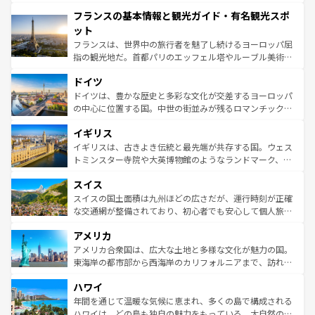
できる。朝目覚めてから夜眠るまで、すべての瞬間を楽し
と文化が詰まったヨーロッパ屈指の旅行先だ。多様な地域
フランスの基本情報と観光ガイド・有名観光スポ
ませてくれるイタリアで、忘れられない旅をしてみよう！
文化が根付くこの国では、情熱的なフラメンコ、熱気あふ
なお、新着のイタリア情報は
コンテンツ一覧
を参照してほ
れる闘牛、そして美味しいタパスが生活の一部となってい
ット
しい。
る。首都マドリードの洗練された雰囲気や、バルセロナの
フランスは、世界中の旅行者を魅了し続けるヨーロッパ屈
アートに溢れた街角から、地方では古代ローマ遺跡や中世
指の観光地だ。首都パリのエッフェル塔やルーブル美術館
の城塞都市、穏やかなビーチリゾートまで多彩な表情を見
といった象徴的なスポットから、田舎町の古風な美しさま
せる。地方によって風土や気候が異なるスペインはその個
ドイツ
で、幅広い魅力が詰まっている。華麗な宮殿、歴史的な大
性で訪れる人を魅了する。 なお、新着のスペイン情報は
コ
聖堂、美しいビーチ、そして豊かな自然が、訪れる者を心
ドイツは、豊かな歴史と多彩な文化が交差するヨーロッパ
ンテンツ一覧
を参照してほしい。
から魅了する。また、フランスは美食の国としても知ら
の中心に位置する国。中世の街並みが残るロマンチック街
れ、フランス料理はユネスコ無形文化遺産にも登録されて
道から、未来を先取りするようなモダンな都市まで多様な
イギリス
いる。シャンパンの発祥地であるランス、プロヴァンスの
顔を持つこの国は、どこを歩いても飽きることがない。ベ
香り高いラベンダー畑など、多彩な楽しみ方が可能だ。さ
ルリンの文化的活気、バイエルン州のアルプスの絶景、そ
イギリスは、古きよき伝統と最先端が共存する国。ウェス
らに、パリ以外の地域にも魅力が溢れており、どの街角に
してライン川沿いのワイン畑といった風景は必見。ビール
トミンスター寺院や大英博物館のようなランドマーク、歴
も豊かな歴史と文化が息づいている。パリ以外の個性あふ
とソーセージを味わいながら地元の人と過ごす楽しい時間
史ある大学都市、美しい丘陵地帯や牧歌的な風景など、エ
れる地方に足を運ぶとそれぞれで全く異なる文化を体験で
スイス
は、お酒好きな人にはぜひ体験してほしい。 なお、新着の
リアごとに異なる魅力がある。また、優雅なアフタヌーン
きるだろう。 なお、新着のフランス情報は
コンテンツ一覧
ドイツ情報は
コンテンツ一覧
を参照してほしい。
ティー、ビール好きにはたまらない英国パブ、サッカー観
スイスの国土面積は九州ほどの広さだが、運行時刻が正確
を参照してほしい。
戦など、本場だからこそできる体験も豊富。イギリスを旅
な交通網が整備されており、初心者でも安心して個人旅行
して楽しみつくそう。 なお、新着のイギリス情報は
コンテ
を楽しめる。日本同様に時刻表どおりの旅が可能だ。中世
アメリカ
ンツ一覧
を参照してほしい。
の建物がそのまま残る町や、スイスならではのユニークな
博物館もあり、アルプス観光だけでなく町歩きも満喫する
アメリカ合衆国は、広大な土地と多様な文化が魅力の国。
ことができる。国民の所得が高いため物価も高いが、旅行
東海岸の都市部から西海岸のカリフォルニアまで、訪れる
者向けの交通パス提供のサービスもあり、うまく活用すれ
場所ごとに異なる風景と体験が待っている。ニューヨーク
ハワイ
ば市内交通費無料で観光を楽しむこともできる。 なお、新
のような巨大都市は、観光、ショッピング、エンターテイ
着のスイス情報は
コンテンツ一覧
を参照してほしい。
ンメントが詰まった刺激的なスポットだ。一方、アメリカ
年間を通じて温暖な気候に恵まれ、多くの島で構成される
西部には大自然が広がり、グランドキャニオンやイエロー
ハワイは、どの島も独自の魅力をもっている。大自然の神