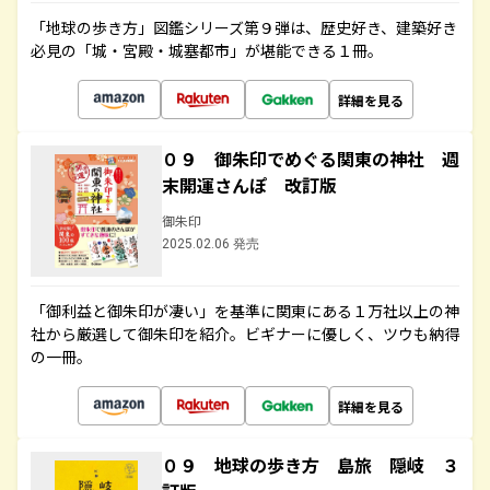
「地球の歩き方」図鑑シリーズ第９弾は、歴史好き、建築好き
必見の「城・宮殿・城塞都市」が堪能できる１冊。
詳細を見る
０９ 御朱印でめぐる関東の神社 週
末開運さんぽ 改訂版
御朱印
2025.02.06 発売
「御利益と御朱印が凄い」を基準に関東にある１万社以上の神
社から厳選して御朱印を紹介。ビギナーに優しく、ツウも納得
の一冊。
詳細を見る
０９ 地球の歩き方 島旅 隠岐 ３