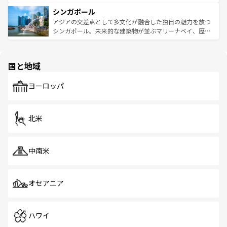
るはずだ。 なお、新着のベトナム情報は
コンテンツ一覧
を
は世界的に有名で、屋台から高級レストランまで味覚を刺
的なアートスポット、そして歴史と現代が融合した町並
参照してほしい。
シンガポール
激する。気候は一年中温暖で、どの季節にも異なる楽しみ
み、どこを訪れても感動するはず。観光スポットが密集し
が待っている。親しみやすいタイの人々、仏教を中心とし
ており、効率よく見どころを回れるのも魅力。息をのむよ
アジアの交差点として多文化が融合した独自の魅力を放つ
た文化、そして多様な観光資源が、訪れる旅人を魅了し続
うな絶景から文化的な体験まで、香港を存分に楽しみ尽く
シンガポール。未来的な建築物が並ぶマリーナベイ、歴史
ける。 なお、新着のタイ情報は
コンテンツ一覧
を参照して
そう。 なお、新着の香港情報は
コンテンツ一覧
を参照して
と伝統を感じられるエスニックタウン、多数の緑豊かな公
ほしい。
ほしい。
園や自然保護区など、自然が調和した近代的な景観と文化
の多様性あふれるカラフルな町は、どこを歩いても新しい
国と地域
発見がある。さらに、治安のよさや充実した公共交通機関
も、旅行者にとっては魅力的なポイント。グルメも豊富
で、ホーカーズは地元の風情を楽しめる外せないスポット
ヨーロッパ
だ。訪れる人を飽きさせないシンガポールで、多様な魅力
を体感しよう。 なお、新着のシンガポール情報は
コンテン
ツ一覧
を参照してほしい。
北米
中南米
オセアニア
ハワイ