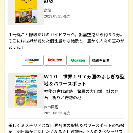
訂版
島旅
2023.05.25 発売
１冊丸ごと隠岐だけのガイドブック。出雲空港から約３０分。
そこには世界が認めた個性豊かな絶景と、豊かな人々の営みが
あった！
詳細を見る
Ｗ１０ 世界１９７ヵ国のふしぎな聖
地＆パワースポット
神秘の古代遺跡 驚異の大自然 謎の巨
石 祈りと奇跡の地
旅の図鑑
2021.08.26 発売
美しくミステリアスな世界各国の聖地＆パワースポットの特徴
を、明日誰かに話したくなるふしぎ雑学、5人のスペシャリス