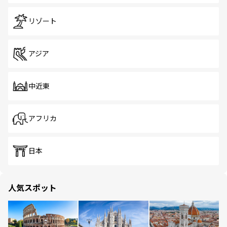
リゾート
アジア
中近東
アフリカ
日本
人気スポット