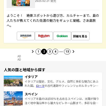
2025.02.21 発売
ようこそ！ 絶景スポットから遊び方、カルチャーまで、島の
人たちが教えてくれた佐渡の魅力をギュッと凝縮。さあ島旅
へ。
詳細を見る
…
1
2
3
4
13
AD
AD
人気の国と地域から探す
イタリア
イタリアは歴史、文化、グルメ、自然と多彩な魅力にあふ
れた国。
ローマ
の古代遺跡やフィレンツェのルネッサンス
美術、ヴェネツィアの運河など、歴史あるスポットはもち
スペイン
ろん、トスカーナの美しい田園風景やアマルフィ海岸の絶
景など、自然景観も見逃せない。観光の合間には、本場の
イベリア半島のほぼ80％を占めるスペインは、太陽が降り
ピザやパスタなど、絶品のイタリア料理を堪能することも
注ぐ地中海沿岸から雄大なピレネー山脈まで、多彩な自然