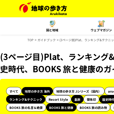
国と地域
ウェブマガジン
TOP
ガイドブック
(3ページ目)Plat、ランキング&テク
(3ページ目)Plat、ランキン
史時代、BOOKS 旅と健康の
すべて
地球の歩き方 海外
地球の歩き方 Jシリーズ（国内）
aru
ランキング&テクニック
Resort Style
島旅
御朱印
歴史時
BOOKS 旅の名言＆絶景
BOOKS 旅と健康
BOOKS 旅の読み物