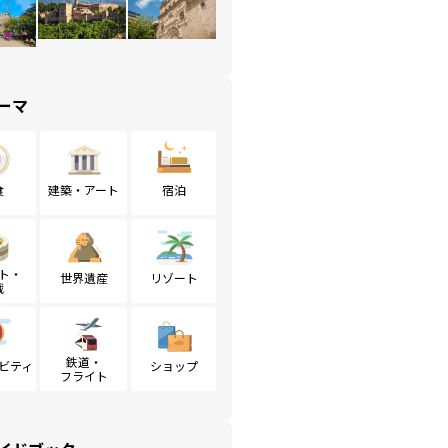
ーマ
食
建築・アート
宿泊
ト・
世界遺産
リゾート
戦
鉄道・
ビティ
ショップ
フライト