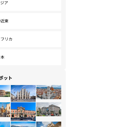
アジア
中近東
アフリカ
日本
ポット