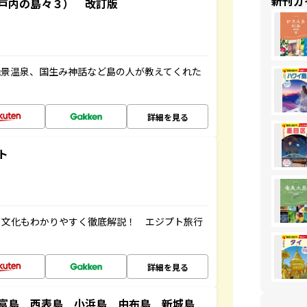
新刊ガ
戸内の島々３） 改訂版
絶景温泉、国生み神話など島の人が教えてくれた
詳細を見る
ト
・文化もわかりやすく徹底解説！ エジプト旅行
詳細を見る
竹富島 西表島 小浜島 由布島 新城島