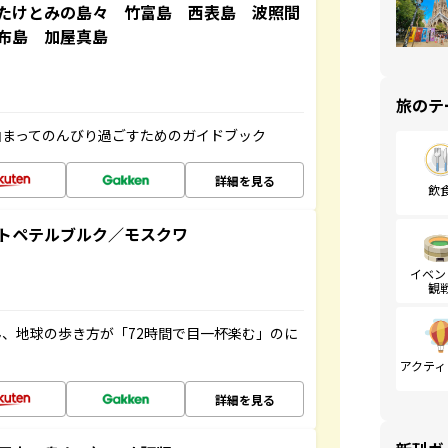
たけとみの島々 竹富島 西表島 波照間
布島 加屋真島
旅のテ
泊まってのんびり過ごすためのガイドブック
詳細を見る
飲
トペテルブルク／モスクワ
イベン
観
、地球の歩き方が「72時間で目一杯楽む」のに
アクティ
詳細を見る