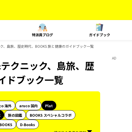
特派員ブログ
ガイドブック
ニック、島旅、歴史時代、BOOKS 旅と健康のガイドブック一覧
AD
グ&テクニック、島旅、歴
ガイドブック一覧
co 海外
aruco 国内
Plat
代
旅の図鑑
BOOKS スペシャルコラボ
BOOKS
D-Books