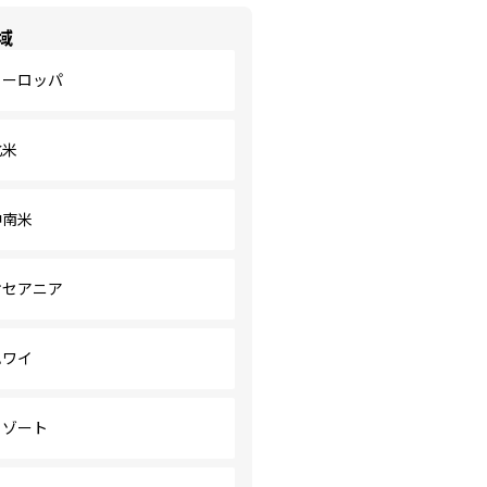
域
ヨーロッパ
北米
中南米
オセアニア
ハワイ
リゾート